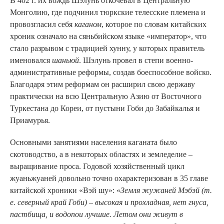
В 402 г. их вождь Шэлунь откочевал в Центральную
Монголию, где подчинил тюркские телесские племена и
провозгласил себя
каганом
, которое по словам китайских
хроник означало на сяньбийском языке «император», что
стало разрывом с традицией хунну, у которых правитель
именовался
шаньюй
. Шэлунь провел в степи военно-
административные реформы, создав боеспособное войско.
Благодаря этим реформам он расширил свою державу
практически на всю Центральную Азию от Восточного
Туркестана до Кореи, от пустыни Гоби до Забайкалья и
Приамурья.
Основными занятиями населения каганата было
скотоводство, а в некоторых областях и земледелие –
выращивание проса. Годовой хозяйственный цикл
жуаньжуаней довольно точно охарактеризован в 35 главе
китайской хроники «Вэй шу»: «
Земля жужаней Мэбэй (т.
е. северный край Гоби) – высокая и прохладная, нет гнуса,
пастбища, и водопои лучшие. Летом они живут в