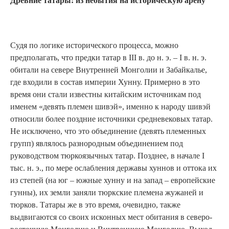
Древние татары: из небытия на историческую арену
Судя по логике исторического процесса, можно
предполагать, что предки татар в III в. до н. э. – I в. н. э.
обитали на севере Внутренней Монголии и Забайкалье,
где входили в состав империи Хунну. Примерно в это
время они стали известны китайским источникам под
именем «девять племен шивэй», именно к народу шивэй
относили более поздние источники средневековых татар.
Не исключено, что это объединение (девять племенных
групп) являлось разнородным объединением под
руководством тюркоязычных татар. Позднее, в начале I
тыс. н. э., по мере ослабления державы хуннов и оттока их
из степей (на юг – южные хунну и на запад – европейские
гунны), их земли заняли тюркские племена жужаней и
тюрков. Татары же в это время, очевидно, также
выдвигаются со своих исконных мест обитания в северо-