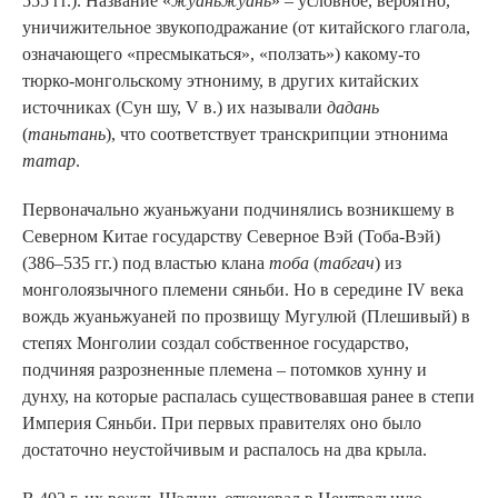
555 гг.). Название «
жуаньжуань
» – условное, вероятно,
уничижительное звукоподражание (от китайского глагола,
означающего «пресмыкаться», «ползать») какому-то
тюрко-монгольскому этнониму, в других китайских
источниках (Сун шу, V в.) их называли
дадань
(
таньтань
), что соответствует транскрипции этнонима
татар
.
Первоначально жуаньжуани подчинялись возникшему в
Северном Китае государству Северное Вэй (Тоба-Вэй)
(386–535 гг.) под властью клана
тоба
(
табгач
) из
монголоязычного племени сяньби. Но в середине IV века
вождь жуаньжуаней по прозвищу Мугулюй (Плешивый) в
степях Монголии создал собственное государство,
подчиняя разрозненные племена – потомков хунну и
дунху, на которые распалась существовавшая ранее в степи
Империя Сяньби. При первых правителях оно было
достаточно неустойчивым и распалось на два крыла.