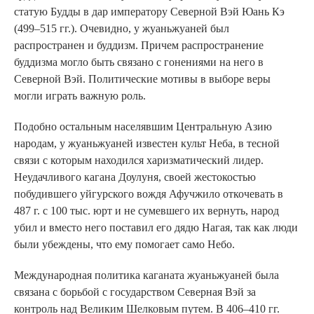
статую Будды в дар императору Северной Вэй Юань Кэ
(499–515 гг.). Очевидно, у жуаньжуаней был
распространен и буддизм. Причем распространение
буддизма могло быть связано с гонениями на него в
Северной Вэй. Политические мотивы в выборе веры
могли играть важную роль.
Подобно остальным населявшим Центральную Азию
народам, у жуаньжуаней известен культ Неба, в тесной
связи с которым находился харизматический лидер.
Неудачливого кагана Доулуня, своей жестокостью
побудившего уйгурского вождя Афучжило откочевать в
487 г. с 100 тыс. юрт и не сумевшего их вернуть, народ
убил и вместо него поставил его дядю Нагая, так как люди
были убеждены, что ему помогает само Небо.
Международная политика каганата жуаньжуаней была
связана с борьбой с государством Северная Вэй за
контроль над Великим Шелковым путем. В 406–410 гг.