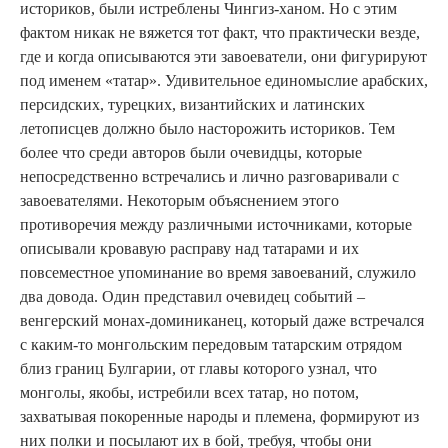
историков, были истреблены Чингиз-ханом. Но с этим
фактом никак не вяжется тот факт, что практически везде,
где и когда описываются эти завоеватели, они фигурируют
под именем «татар». Удивительное единомыслие арабских,
персидских, турецких, византийских и латинских
летописцев должно было насторожить историков. Тем
более что среди авторов были очевидцы, которые
непосредственно встречались и лично разговаривали с
завоевателями. Некоторым объяснением этого
противоречия между различными источниками, которые
описывали кровавую расправу над татарами и их
повсеместное упоминание во время завоеваний, служило
два довода. Один представил очевидец событий –
венгерский монах-доминиканец, который даже встречался
с каким-то монгольским передовым татарским отрядом
близ границ Булгарии, от главы которого узнал, что
монголы, якобы, истребили всех татар, но потом,
захватывая покоренные народы и племена, формируют из
них полки и посылают их в бой, требуя, чтобы они