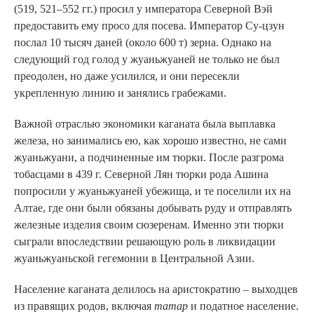
(519, 521–552 гг.) просил у императора Северной Вэй
предоставить ему просо для посева. Император Су-цзун
послал 10 тысяч даней (около 600 т) зерна. Однако на
следующий год голод у жуаньжуаней не только не был
преодолен, но даже усилился, и они пересекли
укрепленную линию и занялись грабежами.
Важной отраслью экономики каганата была выплавка
железа, но занимались ею, как хорошо известно, не сами
жуаньжуани, а подчиненные им тюрки. После разгрома
тобасцами в 439 г. Северной Лян тюрки рода Ашина
попросили у жуаньжуаней убежища, и те поселили их на
Алтае, где они были обязаны добывать руду и отправлять
железные изделия своим сюзеренам. Именно эти тюрки
сыграли впоследствии решающую роль в ликвидации
жуаньжуаньской гегемонии в Центральной Азии.
Население каганата делилось на аристократию – выходцев
из правящих родов, включая
татар
и податное население.