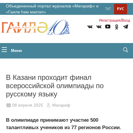
Объединенный портал журналов «Мәгариф» и
ТАТ
РУС
«Гаилә һәм мәктәп»
/
Регистрация
Вход
Меню
В Казани проходит финал
всероссийской олимпиады по
русскому языку
08 апреля 2025
Магариф
В олимпиаде принимают участие 500
талантливых учеников из 77 регионов России.