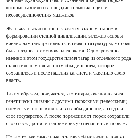
знатные жуаньжуани были схвачены и выданы тюркам,
которые казнили их, пощадив только женщин и
несовершеннолетних мальчиков.
Жуаньжуаньский каганат является важным этапом в
формировании степной цивилизации, заложив основы
военно-административной системы и титулатуры, которая
была позднее заимствована тюрками. Одновременно
именно в этом государстве племя татар из отдельного рода
стало сильным племенным объединением, которое
сохранилось и после падения каганата и укрепило свою
власть.
Таким образом, получается, что татары, очевидно, хотя
генетически связаны с другими тюркскими (телесскими)
племенами, но не входили в их объединение, а создали
свое государство. А после поражения от тюрок сохранили
свою государство и непримиримую ненависть к тюркам.
Но это только самое начало татарской истории и только