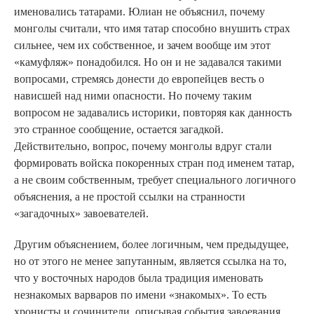
именовались татарами. Юлиан не объяснил, почему
монголы считали, что имя татар способно внушить страх
сильнее, чем их собственное, и зачем вообще им этот
«камуфляж» понадобился. Но он и не задавался такими
вопросами, стремясь донести до европейцев весть о
нависшей над ними опасности. Но почему таким
вопросом не задавались историки, повторяя как данность
это странное сообщение, остается загадкой.
Действительно, вопрос, почему монголы вдруг стали
формировать войска покоренных стран под именем татар,
а не своим собственным, требует специального логичного
объяснения, а не простой ссылки на странности
«загадочных» завоевателей.
Другим объяснением, более логичным, чем предыдущее,
но от этого не менее запутанным, является ссылка на то,
что у восточных народов была традиция именовать
незнакомых варваров по имени «знакомых». То есть
хронисты и сочинители, описывая события завоевания