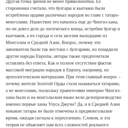
Другая точка зрения не менее прямолинейна. Ее
сторонники считали, что булгары и кыпчаки были
истреблены ордами различных народов во главе с татаро-
монголами. Нашествие это началось еще до Чингиз-хана,
но он довел дело до логического конца, истребив булгар и
кыпчаков, а их города и села заселив выходцами из
Монголии и Средней Азии. Вопрос, почему эти
завоеватели были так жестоки с булгарами, но пощадили
другие народы Европы, авторы также предпочитали
оставлять без ответа. Как и полное отсутствие фактов
массовой миграции народов в Европу, например, по
археологическим материалам. При этом главный вопрос –
почему жители Золотой Орды стали называться татарами,
а не монголами, поскольку правителями империи Чингиз-
хана были и на монгольском языке вели делопроизводство
именно первые ханы Улуса Джучи? Да, и в Средней Азии
никакие татары не были отмечены в предмонгольское
время, ожидая сигнала к переселению. Словом, и эта
теория не объясняет нам всех сложностей реального