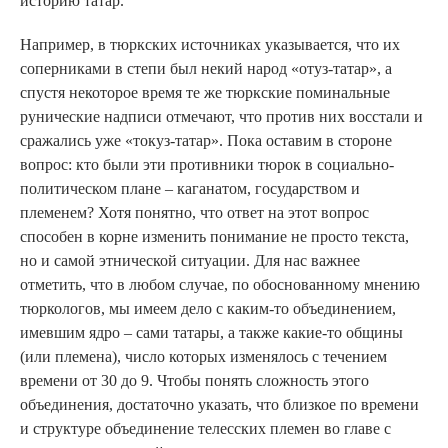
историю татар.
Например, в тюркских источниках указывается, что их
соперниками в степи был некий народ «отуз-татар», а
спустя некоторое время те же тюркские поминальные
рунические надписи отмечают, что против них восстали и
сражались уже «токуз-татар». Пока оставим в стороне
вопрос: кто были эти противники тюрок в социально-
политическом плане – каганатом, государством и
племенем? Хотя понятно, что ответ на этот вопрос
способен в корне изменить понимание не просто текста,
но и самой этнической ситуации. Для нас важнее
отметить, что в любом случае, по обоснованному мнению
тюркологов, мы имеем дело с каким-то объединением,
имевшим ядро – сами татары, а также какие-то общины
(или племена), число которых изменялось с течением
времени от 30 до 9. Чтобы понять сложность этого
объединения, достаточно указать, что близкое по времени
и структуре объединение телесских племен во главе с