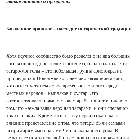
татар понятно и прозрачно.
Загадочное прошлое – наследие исторической традиции
Хотя научное сообщество было разделено на два больших
лагеря по исходной точке этногенеза, одна полагала, что
татаро-монголы – это небольшая группа аристократии,
пришедших в Поволжье во главе многоязычной армии,
которые спустя некоторое время растворились среди
местных народов – кыпчаков и булгар. Это
соответствовало прямым словам арабских источников, о
том, что «земля взяла верх над татарами, и они сделались,
как кыпчаки». Кроме того, на эту версию оказывало
влияние представление о том, что татары были самыми
непримиримыми врагами Чингиз-хана и его рода. В
результате почти века войн, неоднократных поражений и