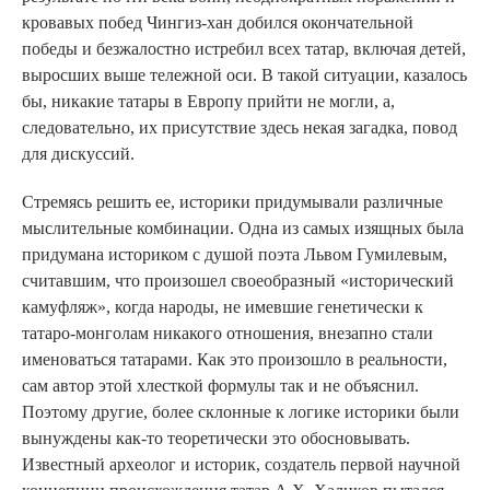
кровавых побед Чингиз-хан добился окончательной
победы и безжалостно истребил всех татар, включая детей,
выросших выше тележной оси. В такой ситуации, казалось
бы, никакие татары в Европу прийти не могли, а,
следовательно, их присутствие здесь некая загадка, повод
для дискуссий.
Стремясь решить ее, историки придумывали различные
мыслительные комбинации. Одна из самых изящных была
придумана историком с душой поэта Львом Гумилевым,
считавшим, что произошел своеобразный «исторический
камуфляж», когда народы, не имевшие генетически к
татаро-монголам никакого отношения, внезапно стали
именоваться татарами. Как это произошло в реальности,
сам автор этой хлесткой формулы так и не объяснил.
Поэтому другие, более склонные к логике историки были
вынуждены как-то теоретически это обосновывать.
Известный археолог и историк, создатель первой научной