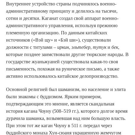
Внутреннее устройство страны подчинялось военно-
административному принципу и делилось на тысячи,
сотни и десятки. Каганат создал свой аппарат военно-
административного управления, используя прежнюю
племенную организацию. По данным китайских
источников («Вэй щу» и «Бэй ши»), существовали
должности с титулами –
иркин
,
эльтебер
,
тутук
и
бек
,
которые позднее заимствовали другие тюркские народы. В
государстве жуаньжуаней существовала какая-то своя
письменность, похожая на руническое письмо, а также
активно использовалось китайское делопроизводство.
Основной религией был шаманизм, но население и элита
были знакомы с буддизмом. Ярким примером,
подтверждающим это мнение, является скандальная
история кагана Чоуну (508–519 гг.), которого долгое время
дурачила шаманка, возымевшая над ним большую власть.
При этом тот же каган Чоуну в 511 г. передал через
буддийского монаха Хун-сюаня украшенную жемчугом