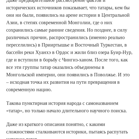
Даже предварительное рассмотрение фактов и
исторических источников показывает, что татары, кем бы
они ни были, появились на арене истории в Центральной
Азии, в степях современной Монголии, где о них
сохранились самые ранние сведения. Но позднее, в силу
различных причин, распространились (именно реально
переселились) в Прииртышье и Восточный Туркестан, в
бассейн реки Хуанхэ в Ордос и жили близ озера Буир-Нур,
где и вступили в борьбу с Чингиз-ханом. После того, как
все эти группы татар оказались объединены в
Монгольской империи, они появились в Поволжье. И это
– исходная точка их развития на пути превращения в
современную нацию.
Такова пунктирная история народа с самоназванием
«татар», но только начало длительного научного поиска.
Даже из краткого описания понятно, с какими
сложностями сталкиваются историки, пытаясь распутать