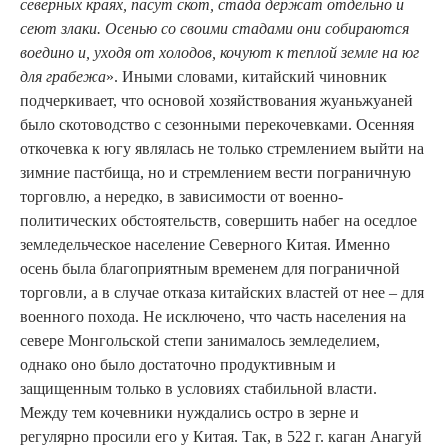
северных краях, пасут скот, стада держат отдельно и
сеют злаки. Осенью со своими стадами они собираются
воедино и, уходя от холодов, кочуют к теплой земле на юг
для грабежа
». Иными словами, китайский чиновник
подчеркивает, что основой хозяйствования жуаньжуаней
было скотоводство с сезонными перекочевками. Осенняя
откочевка к югу являлась не только стремлением выйти на
зимние пастбища, но и стремлением вести пограничную
торговлю, а нередко, в зависимости от военно-
политических обстоятельств, совершить набег на оседлое
земледельческое население Северного Китая. Именно
осень была благоприятным временем для пограничной
торговли, а в случае отказа китайских властей от нее – для
военного похода. Не исключено, что часть населения на
севере Монгольской степи занималось земледелием,
однако оно было достаточно продуктивным и
защищенным только в условиях стабильной власти.
Между тем кочевники нуждались остро в зерне и
регулярно просили его у Китая. Так, в 522 г. каган Анагуй