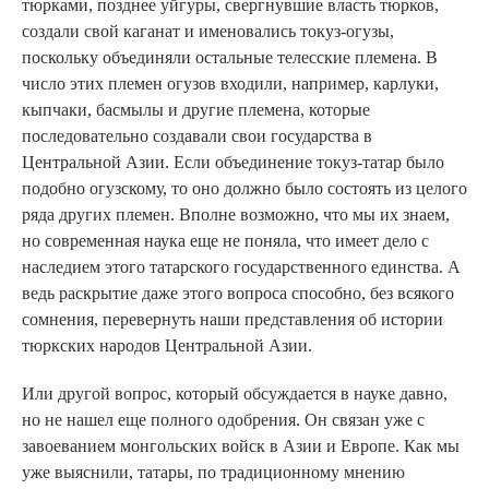
тюрками, позднее уйгуры, свергнувшие власть тюрков,
создали свой каганат и именовались токуз-огузы,
поскольку объединяли остальные телесские племена. В
число этих племен огузов входили, например, карлуки,
кыпчаки, басмылы и другие племена, которые
последовательно создавали свои государства в
Центральной Азии. Если объединение токуз-татар было
подобно огузскому, то оно должно было состоять из целого
ряда других племен. Вполне возможно, что мы их знаем,
но современная наука еще не поняла, что имеет дело с
наследием этого татарского государственного единства. А
ведь раскрытие даже этого вопроса способно, без всякого
сомнения, перевернуть наши представления об истории
тюркских народов Центральной Азии.
Или другой вопрос, который обсуждается в науке давно,
но не нашел еще полного одобрения. Он связан уже с
завоеванием монгольских войск в Азии и Европе. Как мы
уже выяснили, татары, по традиционному мнению