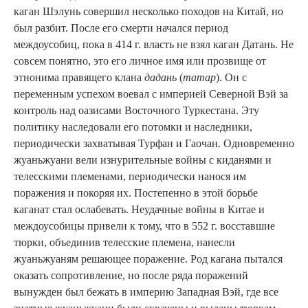
каган Шэлунь совершил несколько походов на Китай, но
был разбит. После его смерти начался период
междоусобиц, пока в 414 г. власть не взял каган Датань. Не
совсем понятно, это его личное имя или прозвище от
этнонима правящего клана
дадань
(
татар
). Он с
переменным успехом воевал с империей Северной Вэй за
контроль над оазисами Восточного Туркестана. Эту
политику наследовали его потомки и наследники,
периодически захватывая Турфан и Гаочан. Одновременно
жуаньжуани вели изнурительные войны с киданями и
телесскими племенами, периодически нанося им
поражения и покоряя их. Постепенно в этой борьбе
каганат стал ослабевать. Неудачные войны в Китае и
междоусобицы привели к тому, что в 552 г. восставшие
тюрки, объединив телесские племена, нанесли
жуаньжуаням решающее поражение. Род кагана пытался
оказать сопротивление, но после ряда поражений
вынужден был бежать в империю Западная Вэй, где все