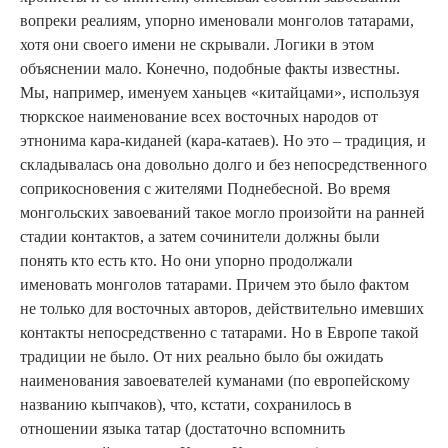
вопреки реалиям, упорно именовали монголов татарами,
хотя они своего имени не скрывали. Логики в этом
объяснении мало. Конечно, подобные факты известны.
Мы, например, именуем ханьцев «китайцами», используя
тюркское наименование всех восточных народов от
этнонима кара-киданей (кара-катаев). Но это – традиция, и
складывалась она довольно долго и без непосредственного
соприкосновения с жителями Поднебесной. Во время
монгольских завоеваний такое могло произойти на ранней
стадии контактов, а затем сочинители должны были
понять кто есть кто. Но они упорно продолжали
именовать монголов татарами. Причем это было фактом
не только для восточных авторов, действительно имевших
контакты непосредственно с татарами. Но в Европе такой
традиции не было. От них реально было бы ожидать
наименования завоевателей куманами (по европейскому
названию кыпчаков), что, кстати, сохранилось в
отношении языка татар (достаточно вспомнить