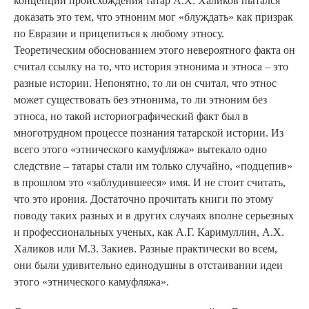
концепции происхождения татар А.Х. Халиков пытался
доказать это тем, что этноним мог «блуждать» как призрак
по Евразии и прицепиться к любому этносу.
Теоретическим обоснованием этого невероятного факта он
считал ссылку на то, что история этнонима и этноса – это
разные истории. Непонятно, то ли он считал, что этнос
может существовать без этнонима, то ли этноним без
этноса, но такой историографический факт был в
многотрудном процессе познания татарской истории. Из
всего этого «этнического камуфляжа» вытекало одно
следствие – татары стали им только случайно, «подцепив»
в прошлом это «заблудившееся» имя. И не стоит считать,
что это ирония. Достаточно прочитать книги по этому
поводу таких разных и в других случаях вполне серьезных
и профессиональных ученых, как А.Г. Каримуллин, А.Х.
Халиков или М.З. Закиев. Разные практически во всем,
они были удивительно единодушны в отстаивании идеи
этого «этнического камуфляжа».