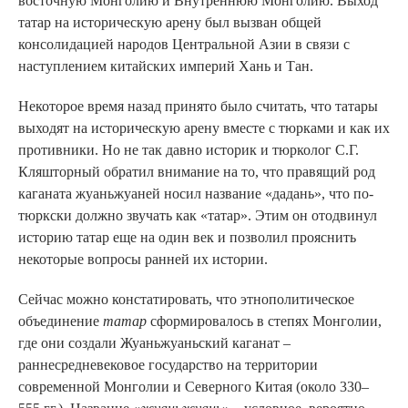
восточную Монголию и Внутреннюю Монголию. Выход
татар на историческую арену был вызван общей
консолидацией народов Центральной Азии в связи с
наступлением китайских империй Хань и Тан.
Некоторое время назад принято было считать, что татары
выходят на историческую арену вместе с тюрками и как их
противники. Но не так давно историк и тюрколог С.Г.
Кляшторный обратил внимание на то, что правящий род
каганата жуаньжуаней носил название «дадань», что по-
тюркски должно звучать как «татар». Этим он отодвинул
историю татар еще на один век и позволил прояснить
некоторые вопросы ранней их истории.
Сейчас можно констатировать, что этнополитическое
объединение
татар
сформировалось в степях Монголии,
где они создали Жуаньжуаньский каганат –
раннесредневековое государство на территории
современной Монголии и Северного Китая (около 330–