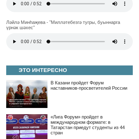
Ләйлә Минһаҗева - "Милләтебезгә тугры, буыннарга
үрнәк шәхес"
ЭТО ИНТЕРЕСНО
В Казани пройдет Форум
наставников-просветителей России
«Лига Форум» пройдет в
международном формате: в
Татарстан приедут студенты из 44
стран