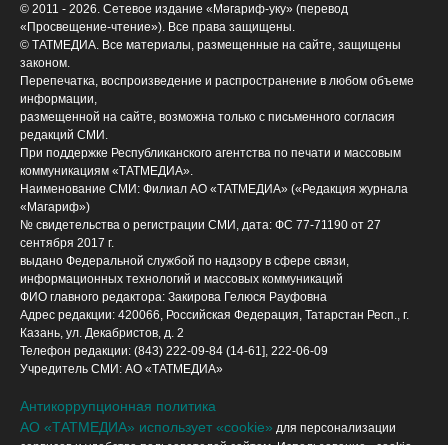
© 2011 - 2026. Сетевое издание «Мәгариф-уку» (перевод
«Просвещение-чтение»). Все права защищены.
© ТАТМЕДИА. Все материалы, размещенные на сайте, защищены
законом.
Перепечатка, воспроизведение и распространение в любом объеме
информации,
размещенной на сайте, возможна только с письменного согласия
редакций СМИ.
При поддержке Республиканского агентства по печати и массовым
коммуникациям «ТАТМЕДИА».
Наименование СМИ: Филиал АО «ТАТМЕДИА» («Редакция журнала
«Магариф»)
№ свидетельства о регистрации СМИ, дата: ФС 77-71190 от 27
сентября 2017 г.
выдано Федеральной службой по надзору в сфере связи,
информационных технологий и массовых коммуникаций
ФИО главного редактора: Закирова Гелюся Рауфовна
Адрес редакции: 420066, Российская Федерация, Татарстан Респ., г.
Казань, ул. Декабристов, д. 2
Телефон редакции: (843) 222-09-84 (14-61], 222-06-09
Учредитель СМИ: АО «ТАТМЕДИА»
Антикоррупционная политика
АО «ТАТМЕДИА» использует «cookie»
для персонализации
сервисов и удобства пользователей сайтом. Использование «cookie»