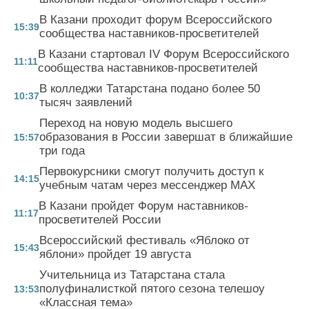
В Казани проходит форум Всероссийского
15:39
сообщества наставников-просветителей
В Казани стартовал IV Форум Всероссийского
11:11
сообщества наставников-просветителей
В колледжи Татарстана подано более 50
10:37
тысяч заявлений
Переход на новую модель высшего
образования в России завершат в ближайшие
15:57
три года
Первокурсники смогут получить доступ к
14:15
учебным чатам через мессенджер MAX
В Казани пройдет Форум наставников-
11:17
просветителей России
Всероссийский фестиваль «Яблоко от
15:43
яблони» пройдет 19 августа
Учительница из Татарстана стала
полуфиналисткой пятого сезона телешоу
13:53
«Классная тема»