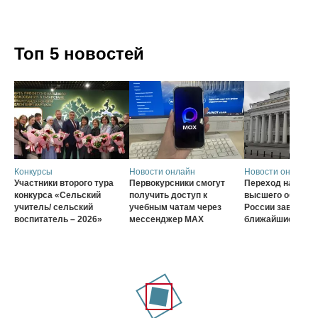
Топ 5 новостей
Конкурсы
Новости онлайн
Новости онлайн
Участники второго тура
Первокурсники смогут
Переход на нову
конкурса «Сельский
получить доступ к
высшего образов
учитель/ сельский
учебным чатам через
России завершат
воспитатель – 2026»
мессенджер MAX
ближайшие три г