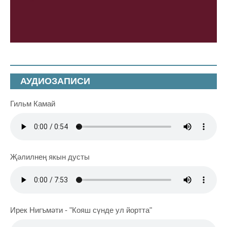
АУДИОЗАПИСИ
Гильм Камай
Җәлилнең якын дусты
Ирек Нигъмәти - "Кояш сүнде ул йортта"