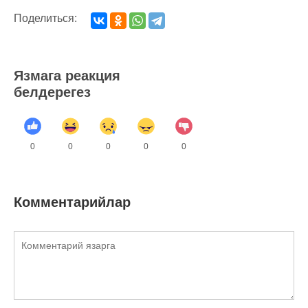
Поделиться:
Язмага реакция
белдерегез
0
0
0
0
0
Комментарийлар