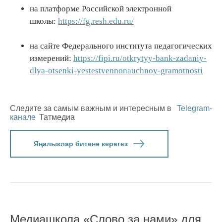
на платформе Российской электронной
школы:
https://fg.resh.edu.ru/
на сайте Федерального института педагогических
измерений:
https://fipi.ru/otkrytyy-bank-zadaniy-
dlya-otsenki-yestestvennonauchnoy-gramotnosti
Следите за самым важным и интересным в
Telegram-
канале
Татмедиа
Яңалыклар битенә керегез
Медиашкола «Слово за нами» для