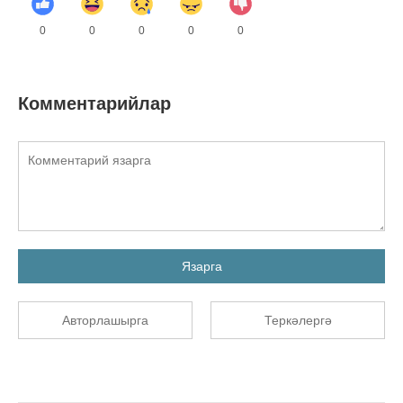
0
0
0
0
0
Комментарийлар
Язарга
Авторлашырга
Теркәлергә