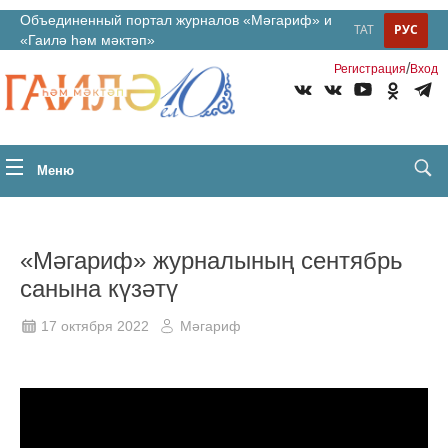
Объединенный портал журналов «Мәгариф» и
ТАТ
РУС
«Гаилә һәм мәктәп»
/
Регистрация
Вход
Меню
«Мәгариф» журналының сентябрь
санына күзәтү
17 октября 2022
Мәгариф