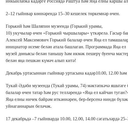
инкыйлабка кадәрге Россиядә Раштуа һәм Яңа елны каршы ал
2–12 гыйнвар көннәрендә 15–30 кешелек төркемнәр өчен.
Горький һәм Шаляпин музеенда (Горький урамы,
10) укучылар өчен «Горький чыршылары» үткәрелә. Гасыр б
Алексей Максимович Горький балалар өчен Яңа ел тамашала
инициатор исеме белән атала башлаган. Программада Яңа ел
музей дөньясы белән танышу һәм икмәк пешерү буенча мастер
белән яңа пешкән күмәч алып китә!
Декабрь уртасыннан гыйнвар уртасына кадәр10.00, 12.00 һәм 
Тукай Әдәби музеенда (Тукай урамы, 74) мәктәпкәчә яшьтәге 
балалар өчен татар һәм рус телләрендә «Яңа ел кайчан туган?
Яңа елны ничек бәйрәм иткәннәрен, бер-берсенә нинди бүлә
уйнаганнарын беләчәк.
17 декабрьдә –7 гыйнварда 10.00, 12.00, 14.00 сәгатьләрдә 2