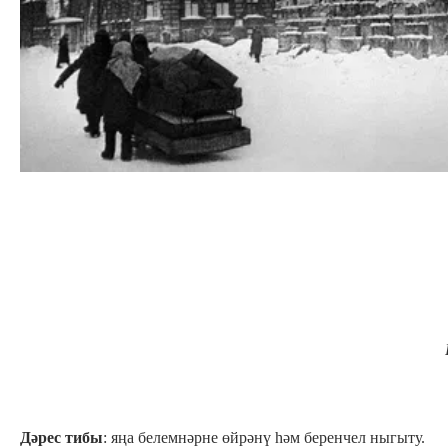
Дәрес тибы
: яңа белемнәрне өйрәнү һәм беренчел ныгыту.