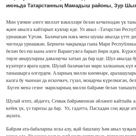
июньдә Татарстанның Мамадыш районы, Зур Шыя 
Мин үземне әлеге милләт вәкилләре белән кечкенәдән үк тан
җәен авылга кайтарып куялар иде. Ул авыл –Татарстан Рес
урнашкан Үртәм. Балачагым нәкъ менә шушы авылда үтте дип
чигендә урнашкан. Берничә чакрымда гына Мари Республика
белән без еш кына әлеге Варангужга барып йөри идек. Күрәс
төрле авыруларны дәвалаучы хатын да бар иде. Шул авылда б
күзәтергә ярата идем. Шулай балачактан мари халкының күп к
танышырга өлгердем. Аларның милли киемнәре, аралашулары 
кызга бу чыннан да искичкеч, гүзәл, моңарчы күрелмәгән, бе
Бүген менә сезне мариларның милли бәйрәме белән танышт
Шулай итеп, әйдәгез, Семык бәйрәменнән әйләнеп кайтыйк ә
кебек үк, үз тарихы да бар. Ул, гадәттә, Пасхадан соң җиде а
аңлата.
Бәйрәм ата-бабаларны искә алу, җәй башлану һәм авыл хуҗа