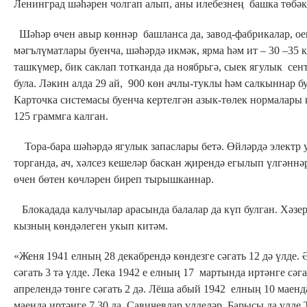
Ленинград шәһәрен чолгап алып, аны илебезнең башка төбәкл
Шәһәр өчен авыр көннәр башланса да, завод-фабрикалар, ое
мәгълүматлары буенча, шәһәрдә икмәк, ярма һәм ит – 30 –35 к
ташкүмер, бик саклап тотканда да ноябрьгә, сыек ягулык се
була. Ләкин алда 29 ай, 900 көн ачлы-туклы һәм салкыннар б
Карточка системасы буенча кертелгән азык-төлек нормалары 
125 граммга калган.
Тора-бара шәһәрдә ягулык запаслары бетә. Өйләрдә электр у
торганда, ач, хәлсез кешеләр баскан җирендә егылып үлгән
өчен бөтен көчләрен биреп тырышканнар.
Блокадада калучылар арасында балалар да күп булган. Хәзер
кызның көндәлеген укып китәм.
«Женя 1941 елның 28 декабрендә көндезге сәгать 12 дә үлде
сәгать 3 тә үлде. Лека 1942 е елның 17 мартында иртәнге сәг
апрелендә төнге сәгать 2 дә. Лёша абый 1942 елның 10 маенд
маенда иртәнге 7.30 да. Савичевлар үлделәр. Барысы да үлде.