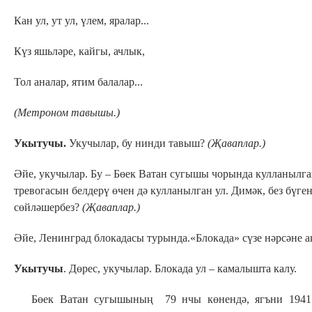
Кан ул, ут ул, үлем, яралар...
Күз яшьләре, кайгы, ачлык,
Тол аналар, ятим балалар...
(Метроном тавышы.)
Укытучы.
Укучылар, бу нинди тавыш?
(Җаваплар.)
Әйе, укучылар. Бу – Бөек Ватан сугышы чорында кулланылг
тревогасын белдерү өчен дә кулланылган ул. Димәк, без бүге
сөйләшербез?
(Җаваплар.)
Әйе, Ленинград блокадасы турында.«Блокада» сүзе нәрсәне а
Укытучы
. Дөрес, укучылар. Блокада ул – камалышта калу.
Бөек Ватан сугышының 79 нчы көнендә, ягъни 1941 е