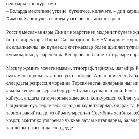
оештырылган күргәзмә.
– Боларда мәктәпнең үткәне, бүгенгесе, киләчәге, – дип кар
Хәмбәл Хәбил улы, гыйлем үзәге белән таныштырып.
Россия мөселманнары Диния нәзарәтенең мәдәният бүлеге җи
йорты директоры Илшат Сәләхетдинов һәм «Мәгариф» журна
ак алъяпкычлы, ак күлмәкле егет-кызлар белән шыплап тулган
кунакларның үзләренең дә Кенәр белән бәйле хатирәләре оч
Мәскәү җәмигъ мәчете имамы, этнограф, тарихчы, шагыйрь Р
нәкъ менә шушы яктан чыгуын сөйләде. Аның әнисенең баба
еллардагы репрессия чорында Төрекмәнстан якларына чыгып 
авылы кешеләре аерым бер урам булып тупланып яши. Ренат х
кайтуы, андагы татарларның яшәешен, көнкүрешен сөйләп 
Соңыннан сүз, төрле төбәкләрдә яшәүче татарлар, бигрәк тә,
тарихи вакыйгалар, үз өйрәнүләреннән Сөембикә ханбикә ке
хәзрәт, мәктәпкә үзләрендә чыккан затлы китапларны, балала
тапшырып, тагын да сөендерде.