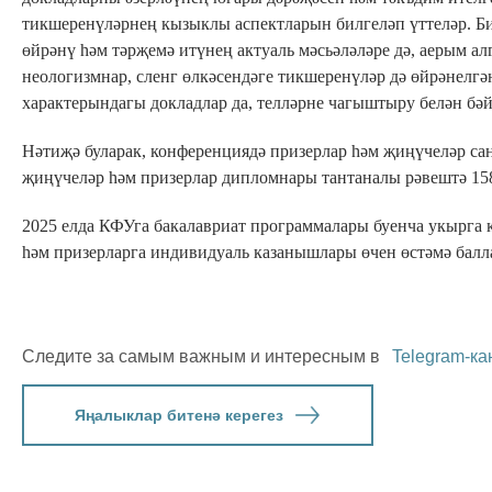
тикшеренүләрнең кызыклы аспектларын билгеләп үттеләр. Бир
өйрәнү һәм тәрҗемә итүнең актуаль мәсьәләләре дә, аерым алг
неологизмнар, сленг өлкәсендәге тикшеренүләр дә өйрәнелг
характерындагы докладлар да, телләрне чагыштыру белән бәй
Нәтиҗә буларак, конференциядә призерлар һәм җиңүчеләр саны
җиңүчеләр һәм призерлар дипломнары тантаналы рәвештә 1
2025 елда КФУга бакалавриат программалары буенча укырга 
һәм призерларга индивидуаль казанышлары өчен өстәмә балл
Следите за самым важным и интересным в
Telegram-ка
Яңалыклар битенә керегез