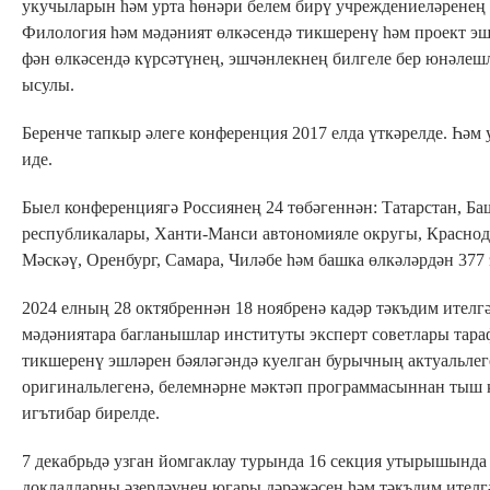
укучыларын һәм урта һөнәри белем бирү учреждениеләренең 
Филология һәм мәдәният өлкәсендә тикшеренү һәм проект эшчә
фән өлкәсендә күрсәтүнең, эшчәнлекнең билгеле бер юнәлеш
ысулы.
Беренче тапкыр әлеге конференция 2017 елда үткәрелде. Һәм
иде.
Быел конференциягә Россиянең 24 төбәгеннән: Татарстан, Б
республикалары, Ханти-Манси автономияле округы, Краснода
Мәскәү, Оренбург, Самара, Чиләбе һәм башка өлкәләрдән 377
2024 елның 28 октябреннән 18 ноябренә кадәр тәкъдим ите
мәдәниятара багланышлар институты эксперт советлары тара
тикшеренү эшләрен бәяләгәндә куелган бурычның актуальле
оригинальлегенә, белемнәрне мәктәп программасыннан тыш 
игътибар бирелде.
7 декабрьдә узган йомгаклау турында 16 секция утырышында
докладларны әзерләүнең югары дәрәҗәсен һәм тәкъдим ител