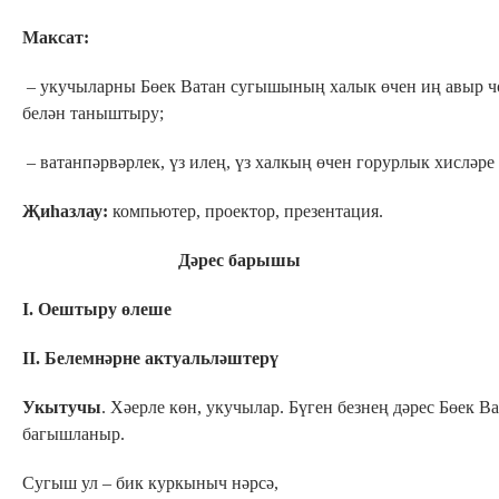
Максат:
– укучыларны Бөек Ватан сугышының халык өчен иң авыр 
белән таныштыру;
– ватанпәрвәрлек, үз илең, үз халкың өчен горурлык хисләре
Җиһазлау:
компьютер, проектор, презентация.
Дәрес барышы
I. Оештыру өлеше
II. Белемнәрне актуальләштерү
Укытучы
. Хәерле көн, укучылар. Бүген безнең дәрес Бөек
багышланыр.
Сугыш ул – бик куркыныч нәрсә,