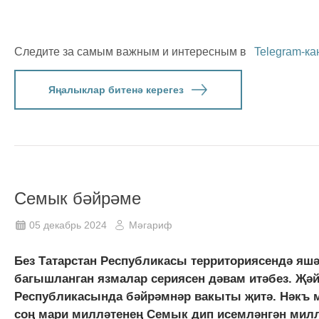
Следите за самым важным и интересным в
Telegram-ка
Яңалыклар битенә керегез
Семык бәйрәме
05 декабрь 2024
Мәгариф
Без Татарстан Республикасы территориясендә яш
багышланган язмалар сериясен дәвам итәбез. Җәй
Республикасында бәйрәмнәр вакыты җитә. Нәкъ 
соң мари милләтенең Семык дип исемләнгән милл