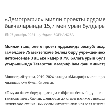
«Демография» милли проекты ярдәме
бакчаларында 15,7 мең урын булдыр
07 декабрь 2024
Әдилә БОРҺАНОВА
Моннан тыш, әлеге проект ярдәмендә республикад
гамәлдәге 75 мәктәпкәчә белем бирү учреждение
нәтиҗәсендә 3 яшькә кадәр 8 790 балага урын бул
утырышында Татарстан мәгариф һәм фән министр
Министр әйтүенчә, 2019–2024 елларда «Мәгариф» милли про
миллиард сум бүлеп бирелгән.
«Гомуми белем бирү даирәсендә сыйфатлы белем бирү — төп
тәмамлаучылар барлык фәннәрдән дә югары нәтиҗәгә ирешүл
нәтиҗәләре буенча, 366 укучы имтиханнарда йөз балл җыйган