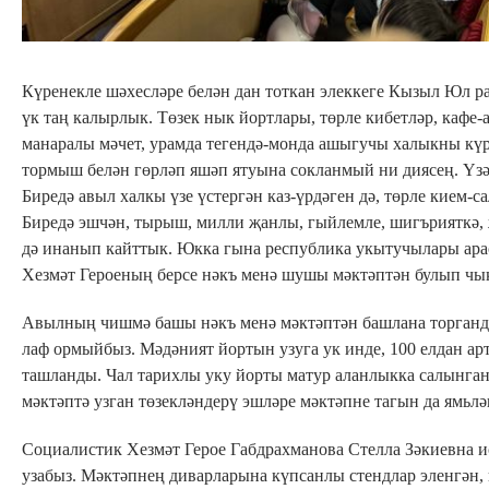
Күренекле шәхесләре белән дан тоткан элеккеге Кызыл Юл р
үк таң калырлык. Төзек нык йортлары, төрле кибетләр, кафе-
манаралы мәчет, урамда тегендә-монда ашыгучы халыкны күр
тормыш белән гөрләп яшәп ятуына сокланмый ни диясең. Үзәк
Биредә авыл халкы үзе үстергән каз-үрдәген дә, төрле кием-с
Биредә эшчән, тырыш, милли җанлы, гыйлемле, шигърияткә,
дә инанып кайттык. Юкка гына республика укытучылары ар
Хезмәт Героеның берсе нәкъ менә шушы мәктәптән булып ч
Авылның чишмә башы нәкъ менә мәктәптән башлана торгандыр
лаф ормыйбыз. Мәдәният йортын узуга ук инде, 100 елдан ар
ташланды. Чал тарихлы уку йорты матур аланлыкка салынган 
мәктәптә узган төзекләндерү эшләре мәктәпне тагын да ямьл
Социалистик Хезмәт Герое Габдрахманова Стелла Зәкиевна и
узабыз. Мәктәпнең диварларына күпсанлы стендлар эленгән,