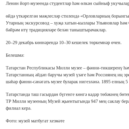
Ленин йорт-музеенда студентлар һәм өлкән сыйныф укучыла
өйдә үткәрелгән мәҗлесләр стилендә «Орловларның борынгы 
Утарның экскурсовод – хуҗа хатын-кызлары Ульяновлар һәм
бәйрәм итү традицияләре белән таныштырачаклар.
20–29 декабрь көннәрендә 10–30 кешелек төркемнәр өчен.
Белешмә:
Татарстан Республикасы Милли музее – фәнни-тикшеренү һә
Татарстанның әйдәп баручы музей үзәге һәм Россиянең иң эр
шәһәр фәнни-сәнәгать музее буларак нигезләнә. 1895 елның 5
Татарстанда таш гасырдан бүгенге көнгә кадәр төбәкнең бөте
ТР Милли музееның Музей җыентыгында 947 мең саклау берә
филиал керә.
Фото: музей матбугат хезмәте