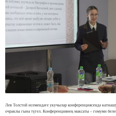
Лев Толстой исемендәге укучылар конференциясендә катнашу
очраклы гына түгел. Конференциянең максаты – гомуми бел