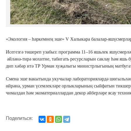
«Экология – һәркемнең эше» V Халыкара балалар-яшүсмерлә
Исегезгә төшереп узабыз: программа 11–16 яшьлек яшүсмерл
әйләнә-тирә мохитне, табигать ресурсларын саклау һәм яшь
дип хәбәр итә ТР Урман хуҗалыгы министрлыгының матбугат
Смена эше вакытында укучылар лабораторияләрдә шөгыльләнә
өйрәнә, урман үсемлекләре орлыкларының сыйфатын тикшер
чималдан һәм экоматериаллардан декор әйберләре ясау техни
Поделиться: