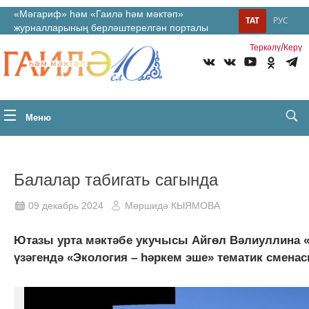
«Мәгариф» һәм «Гаилә һәм мәктәп»
ТАТ
РУС
журналларының берләштерелгән порталы
/
Теркəлү
Керү
Меню
Балалар табигать сагында
09 декабрь 2024
Мөршидә КЫЯМОВА
Ютазы урта мәктәбе укучысы Айгөл Вәлиуллина 
үзәгендә «Экология – һәркем эше» тематик смена