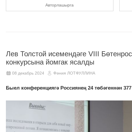
Авторлашырга
Лев Толстой исемендәге VIII Бөтенро
конкурсына йомгак ясалды
08 декабрь 2024
Фәния ЛОТФУЛЛИНА
Быел конференциягә Россиянең 24 төбәгеннән 377