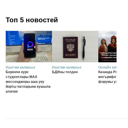
Топ 5 новостей
Ишетми калмагыз
Ишетми калмагыз
Онлайн хәбәрләр
Беренче курс
БДИны телдән
Казанда Россия о
студентлары MAX
мәгърифәтчеләр
мессенджеры аша уку
форумы узачак
йорты чатларына кушыла
алачак