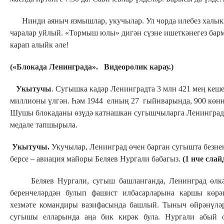
Нинди аяныч язмышлар, укучылар. Ул чорда илебез халык
чаралар уйлый. «Тормыш юлы» дигән сүзне ишеткәнегез барм
карап алыйк әле!
(«Блокада Ленинграда». Видеоролик карау.)
Укытучы
. Сугышка кадәр Ленинградта 3 млн 421 мең кеш
миллионы үлгән. Һәм 1944 елның 27 гыйнварында, 900 көнн
Шушы блокаданы өзүдә катнашкан сугышчыларга Ленинградт
медале тапшырыла.
Укытучы.
Укучылар, Ленинград өчен барган сугышта безн
берсе – авиация майоры Беляев Нургали бабагыз.
(1 нче слай
Беляев Нургали, сугыш башланганда, Ленинград өлкәсен
беренчеләрдән булып фашист илбасарларына каршы көрә
хезмәте командиры вазифасында башлый. Тыныч өйрәнүлә
сугышы елларында аңа бик кирәк була. Нургали абый 