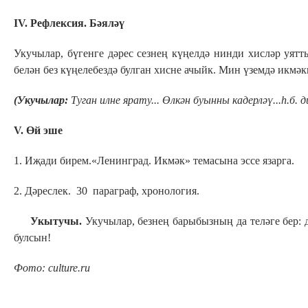
IV. Рефлексия. Бәяләү
Укучылар, бүгенге дәрес сезнең күңелдә нинди хисләр уя
белән без күңелебездә булган хисне ачыйк. Мин үземдә икмәк
(Укучылар:
Туган илне ярату... Өлкән буынны кадерләү...һ.б. 
V
. Өй эше
1. Иҗади бирем.«Ленинград. Икмәк» темасына эссе язарга.
2. Дәреслек. 30 параграф, хронология.
Укытучы.
Укучылар, безнең барыбызның да теләге бер: д
булсын!
Фото: culture.ru