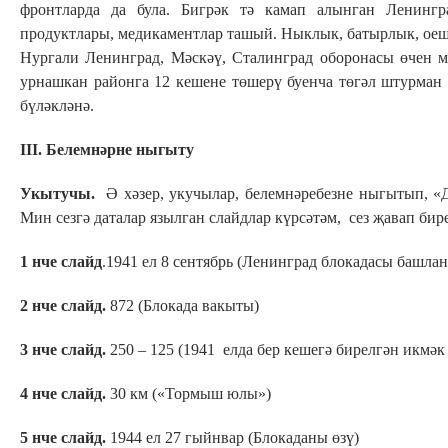
фронтларда да була. Бигрәк тә камап алынган Ленингр
продуктлары, медикаментлар ташый. Ныклык, батырлык, оешк
Нургали Ленинград, Мәскәү, Сталинград оборонасы өчен м
урнашкан районга 12 кешене төшерү буенча төгәл штурман
бүләкләнә.
III. Белемнәрне ныгыту
Укытучы.
Ә хәзер, укучылар, белемнәребезне ныгытып, «
Мин сезгә даталар язылган слайдлар күрсәтәм, сез җавап бире
1 нче слайд
.1941 ел 8 сентябрь (Ленинград блокадасы башлан
2 нче слайд.
872 (Блокада вакыты)
3 нче слайд.
250 – 125 (1941 елда бер кешегә бирелгән икмәк
4 нче слайд.
30 км («Тормыш юлы»)
5 нче слайд.
1944 ел 27 гыйнвар (Блокаданы өзү)