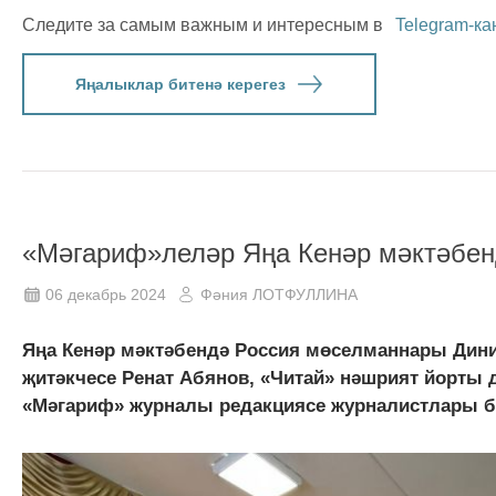
Следите за самым важным и интересным в
Telegram-ка
Яңалыклар битенә керегез
«Мәгариф»леләр Яңа Кенәр мәктәбе
06 декабрь 2024
Фәния ЛОТФУЛЛИНА
Яңа Кенәр мәктәбендә Россия мөселманнары Дини
җитәкчесе Ренат Абянов, «Читай» нәшрият йорты
«Мәгариф» журналы редакциясе журналистлары б