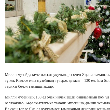
Милли музейда кече мәктәп укучылары өчен Яңа ел тамашасы
түгел. Киләсе елга музейның түгәрәк датасы – 130 ел, һәм ба
тарихы белән танышачаклар.
Милли музейның 130 ел элек ничек эшли башлаганын һәм ул
беләчәкләр. Һәрвакыттагыча тамаша музейның фәнни хезмәткә
Ел саен төрле Яңа ел күргәзмәсе тамашаның декорациясенә әв