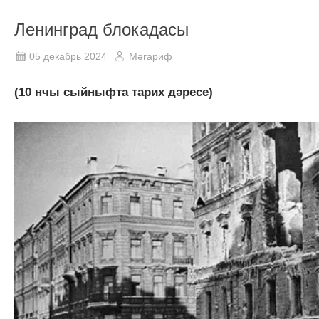
Ленинград блокадасы
05 декабрь 2024
Мәгариф
(10 нчы сыйныфта тарих дәресе)