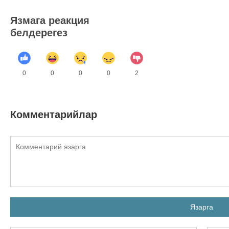
Язмага реакция
белдерегез
0
0
0
0
2
Комментарийлар
Язарга