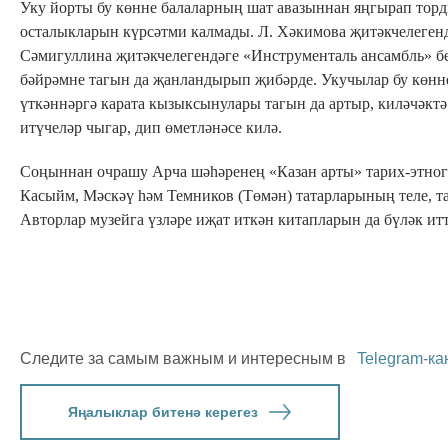
Уку йорты бу көнне балаларның шат авазыннан яңгырап торд
осталыкларын күрсәтми калмады. Л. Хәкимова җитәкчелеген
Сәмигуллина җитәкчелегендәге «Инструменталь ансамбль» 
бәйрәмне тагын да җанландырып җибәрде. Укучылар бу көнне 
үткәннәргә карата кызыксынулары тагын да артыр, киләчәкт
итүчеләр чыгар, дип өметләнәсе килә.
Соңыннан очрашу Арча шәһәренең «Казан арты» тарих-этногр
Касыйм, Мәскәү һәм Темников (Төмән) татарларының теле, т
Авторлар музейга үзләре иҗат иткән китапларын да бүләк итт
Следите за самым важным и интересным в
Telegram-ка
Яңалыклар битенә керегез