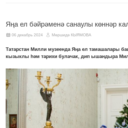
Яңа ел бәйрәменә санаулы көннәр ка
06 декабрь 2024
Мөршидә КЫЯМОВА
Татарстан Милли музеенда Яңа ел тамашалары ба
кызыклы һәм тарихи булачак, дип ышандыра Милл