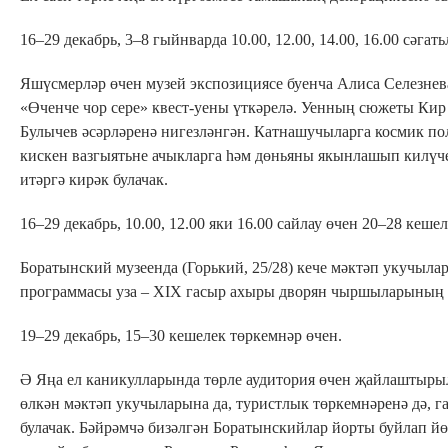
16–29 декабрь, 3–8 гыйнварда 10.00, 12.00, 14.00, 16.00 сәга
Яшүсмерләр өчен музей экспозициясе буенча Алиса Селезнев
«Өченче чор сере» квест-уены үткәрелә. Уенның сюжеты Кир
Булычев әсәрләренә нигезләнгән. Катнашучыларга космик п
кискен вазгыятьне ачыкларга һәм дөньяны якынлашып килүч
итәргә кирәк булачак.
16–29 декабрь, 10.00, 12.00 яки 16.00 сайлау өчен 20–28 кеше
Боратынский музеенда (Горький, 25/28) кече мәктәп укучыл
программасы уза – XIX гасыр ахыры дворян чыршыларының ү
19–29 декабрь, 15–30 кешелек төркемнәр өчен.
Ә Яңа ел каникулларында төрле аудитория өчен җайлаштыры
өлкән мәктәп укучыларына да, туристлык төркемнәренә дә, 
булачак. Бәйрәмчә бизәлгән Боратынскийлар йорты буйлап йө