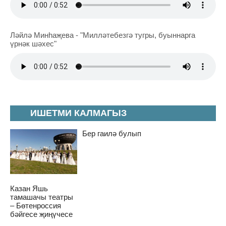
Ләйлә Минһаҗева - "Милләтебезгә тугры, буыннарга
үрнәк шәхес"
ИШЕТМИ КАЛМАГЫЗ
Бер гаилә булып
Казан Яшь
тамашачы театры
– Бөтенроссия
бәйгесе җиңүчесе