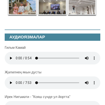
АУДИОЯЗМАЛАР
Гильм Камай
Җәлилнең якын дусты
Ирек Нигъмәти - "Кояш сүнде ул йортта"