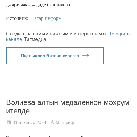
дә артачак», – диде Санникова.
Источник:
"Татар-информ"
Следите за самым важным и интересным в
Telegram-
канале
Татмедиа
Яңалыклар битенә керегез
Вәлиева алтын медаленнән мәхрүм
ителде
31 гыйнвар 2024
Мәгариф