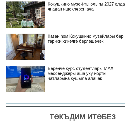
Кокушкино музей-тыюлыгы 2027 елда
яңадан ишекләрен ача
Казан һәм Кокушкино музейлары бер
тарихи хикәягә берләшәчәк
Беренче курс студентлары MAX
мессенджеры аша уку йорты
чатларына кушыла алачак
ТӘКЪДИМ ИТӘБЕЗ