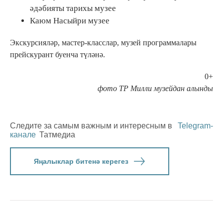
әдәбияты тарихы музее
Каюм Насыйри музее
Экскурсияләр, мастер-класслар, музей программалары
прейскурант буенча түләнә.
0+
фото ТР Милли музейдан алынды
Следите за самым важным и интересным в
Telegram-
канале
Татмедиа
Яңалыклар битенә керегез