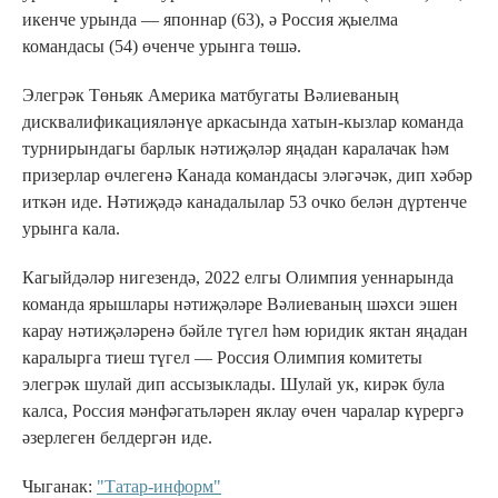
икенче урында — японнар (63), ә Россия җыелма
командасы (54) өченче урынга төшә.
Элегрәк Төньяк Америка матбугаты Вәлиеваның
дисквалификацияләнүе аркасында хатын-кызлар команда
турнирындагы барлык нәтиҗәләр яңадан каралачак һәм
призерлар өчлегенә Канада командасы эләгәчәк, дип хәбәр
иткән иде. Нәтиҗәдә канадалылар 53 очко белән дүртенче
урынга кала.
Кагыйдәләр нигезендә, 2022 елгы Олимпия уеннарында
команда ярышлары нәтиҗәләре Вәлиеваның шәхси эшен
карау нәтиҗәләренә бәйле түгел һәм юридик яктан яңадан
каралырга тиеш түгел — Россия Олимпия комитеты
элегрәк шулай дип ассызыклады. Шулай ук, кирәк була
калса, Россия мәнфәгатьләрен яклау өчен чаралар күрергә
әзерлеген белдергән иде.
Чыганак:
"Татар-информ"