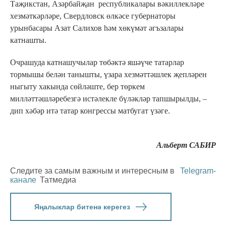
Таҗикстан, Азәрбайҗан республикалары вәкиллекләре
хезмәткәрләре, Свердловск өлкәсе губернаторы
урынбасары Азат Салихов һәм хөкүмәт әгъзалары
катнашты.
Очрашуда катнашучылар төбәктә яшәүче татарлар
тормышы белән танышты, үзара хезмәттәшлек җепләрен
ныгыту хакында сөйләште, бер төркем
милләттәшләребезгә истәлекле бүләкләр тапшырылды, –
дип хәбәр итә татар конгрессы матбугат үзәге.
Альберт САБИР
Следите за самым важным и интересным в
Telegram-
канале
Татмедиа
Яңалыклар битенә керегез