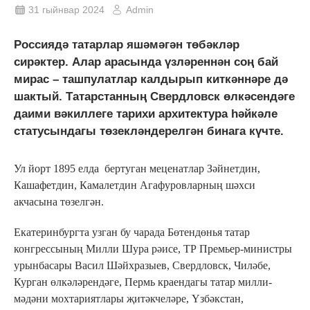
31 гыйнвар 2024
Admin
Россиядә татарлар яшәмәгән төбәкләр
сирәктер. Алар арасында үзләреннән соң бай
мирас – ташпулатлар калдырып киткәннәре дә
шактый. Татарстанның Свердловск өлкәсендәге
даими вәкиллеге тарихи архитектура һәйкәле
статусындагы төзекләндерелгән бинага күчте.
Ул йорт 1895 елда бертуган меценатлар Зәйнетдин,
Кашафетдин, Камалетдин Агафуровларның шәхси
акчасына төзелгән.
Екатеринбургта узган бу чарада Бөтендөнья татар
конгрессының Милли Шура рәисе, ТР Премьер-министры
урынбасары Васил Шәйхразыев, Свердловск, Чиләбе,
Курган өлкәләрендәге, Пермь краендагы татар милли-
мәдәни мохтариятлары җитәкчеләре, Үзбәкстан,