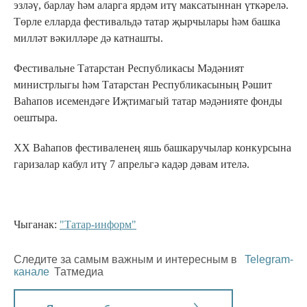
эзләү, барлау һәм аларга ярдәм итү максатыннан үткәрелә.
Төрле елларда фестивальдә татар җырчылары һәм башка
милләт вәкилләре дә катнашты.
Фестивальне Татарстан Республикасы Мәдәният
министрлыгы һәм Татарстан Республикасының Рәшит
Ваһапов исемендәге Иҗтимагый татар мәдәнияте фонды
оештыра.
ХX Ваһапов фестиваленең яшь башкаручылар конкурсына
гаризалар кабул итү 7 апрельгә кадәр дәвам ителә.
Чыганак:
"Татар-информ"
Следите за самым важным и интересным в
Telegram-
канале
Татмедиа