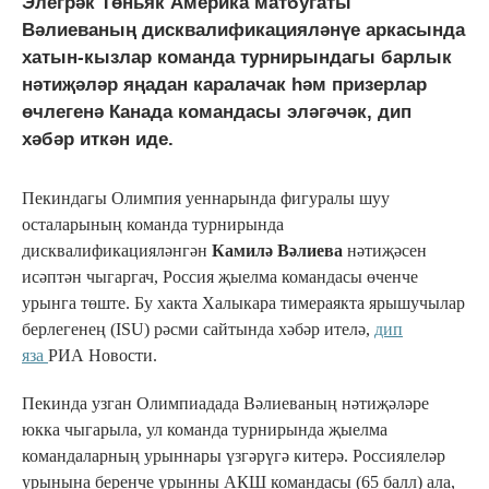
Элегрәк Төньяк Америка матбугаты
Вәлиеваның дисквалификацияләнүе аркасында
хатын-кызлар команда турнирындагы барлык
нәтиҗәләр яңадан каралачак һәм призерлар
өчлегенә Канада командасы эләгәчәк, дип
хәбәр иткән иде.
Пекиндагы Олимпия уеннарында фигуралы шуу
осталарының команда турнирында
дисквалификацияләнгән
Камилә Вәлиева
нәтиҗәсен
исәптән чыгаргач, Россия җыелма командасы өченче
урынга төште. Бу хакта Халыкара тимераякта ярышучылар
берлегенең (ISU) рәсми сайтында хәбәр ителә,
дип
яза
РИА Новости.
Пекинда узган Олимпиадада Вәлиеваның нәтиҗәләре
юкка чыгарыла, ул команда турнирында җыелма
командаларның урыннары үзгәрүгә китерә. Россиялеләр
урынына беренче урынны АКШ командасы (65 балл) ала,