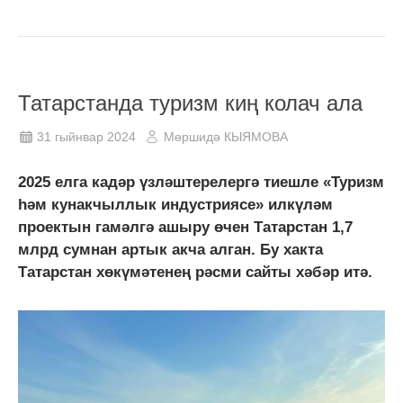
Татарстанда туризм киң колач ала
31 гыйнвар 2024
Мөршидә КЫЯМОВА
2025 елга кадәр үзләштерелергә тиешле «Туризм
һәм кунакчыллык индустриясе» илкүләм
проектын гамәлгә ашыру өчен Татарстан 1,7
млрд сумнан артык акча алган. Бу хакта
Татарстан хөкүмәтенең рәсми сайты хәбәр итә.