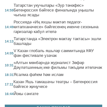
Татарстан укучылары «Зур тәнәфес»
Бөтенроссия бәйгесе финалында уңышлы
14:59
чыгыш ясады
Россиядә «Иң яхшы мәктәп педагог-
китапханәчесе» бәйгесенең икенче сезонына
14:49
гаризалар кабул ителә
Татарстанда «Электрон мактау тактасы» эшли
14:13
башлады
V Казан глобаль яшьләр саммитында КФУ
14:05
фән фестивале узачак
«Алтын мөнбәр»дә журналист Зөфәр
10:31
Дәүләтшинның ике фильмы тәкъдим ителәчәк
Ясалма фәһем һәм ислам
18:31
Казан Яшь тамашачы театры – Бөтенроссия
17:11
бәйгесе җиңүчесе
Йокы сәнгате
16:44