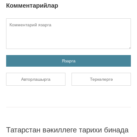
Комментарийлар
Язарга
Авторлашырга
Теркәлергә
Татарстан вәкиллеге тарихи бинада