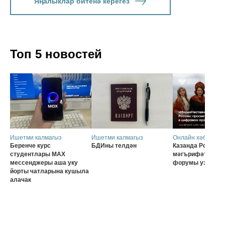
Яңалыклар битенә керегез
Топ 5 новостей
Ишетми калмагыз
Ишетми калмагыз
Онлайн хәбәрләр
Беренче курс
БДИны телдән
Казанда Россия о
студентлары MAX
мәгърифәтчеләр
мессенджеры аша уку
форумы узачак
йорты чатларына кушыла
алачак