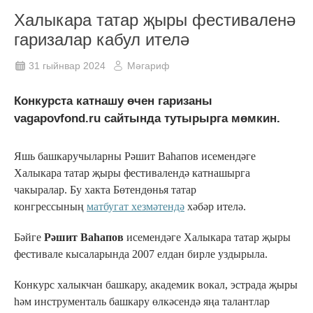
Халыкара татар җыры фестиваленә
гаризалар кабул ителә
31 гыйнвар 2024
Мәгариф
Конкурста катнашу өчен гаризаны
vagapovfond.ru сайтында тутырырга мөмкин.
Яшь башкаручыларны Рәшит Ваһапов исемендәге
Халыкара татар җыры фестивалендә катнашырга
чакыралар. Бу хакта Бөтендөнья татар
конгрессының
матбугат хезмәтендә
хәбәр ителә.
Бәйге
Рәшит Ваһапов
исемендәге Халыкара татар җыры
фестивале кысаларында 2007 елдан бирле уздырыла.
Конкурс халыкчан башкару, академик вокал, эстрада җыры
һәм инструменталь башкару өлкәсендә яңа талантлар