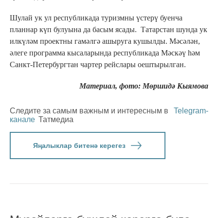
Шулай ук ул республикада туризмны үстерү буенча
планнар күп булуына да басым ясады. Татарстан шунда ук
илкүләм проектны гамәлгә ашыруга кушылды. Мәсәлән,
әлеге программа кысаларында республикада Мәскәү һәм
Санкт-Петербургтан чартер рейслары оештырылган.
Материал, фото: Мөршидә Кыямова
Следите за самым важным и интересным в
Telegram-
канале
Татмедиа
Яңалыклар битенә керегез