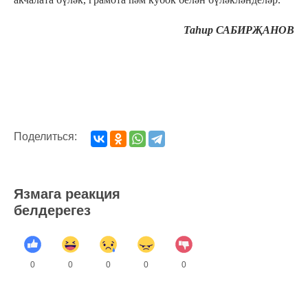
Таһир САБИРҖАНОВ
Поделиться:
Язмага реакция
белдерегез
0
0
0
0
0