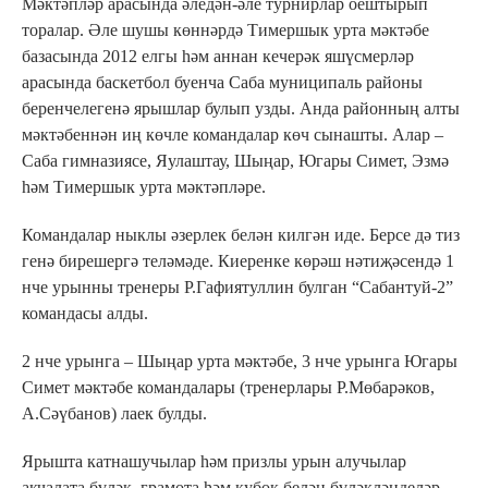
Мәктәпләр арасында әледән-әле турнирлар оештырып
торалар. Әле шушы көннәрдә Тимершык урта мәктәбе
базасында 2012 елгы һәм аннан кечерәк яшүсмерләр
арасында баскетбол буенча Саба муниципаль районы
беренчелегенә ярышлар булып узды. Анда районның алты
мәктәбеннән иң көчле командалар көч сынашты. Алар –
Саба гимназиясе, Яулаштау, Шыңар, Югары Симет, Эзмә
һәм Тимершык урта мәктәпләре.
Командалар ныклы әзерлек белән килгән иде. Берсе дә тиз
генә бирешергә теләмәде. Киеренке көрәш нәтиҗәсендә 1
нче урынны тренеры Р.Гафиятуллин булган “Сабантуй-2”
командасы алды.
2 нче урынга – Шыңар урта мәктәбе, 3 нче урынга Югары
Симет мәктәбе командалары (тренерлары Р.Мөбарәков,
А.Сәүбанов) лаек булды.
Ярышта катнашучылар һәм призлы урын алучылар
акчалата бүләк, грамота һәм кубок белән бүләкләнделәр.