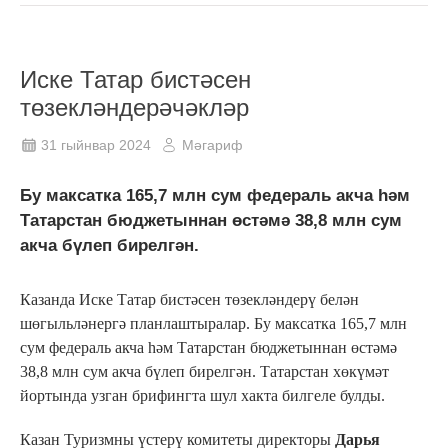
Иске Татар бистәсен
төзекләндерәчәкләр
31 гыйнвар 2024
Мәгариф
Бу максатка 165,7 млн сум федераль акча һәм
Татарстан бюджетыннан өстәмә 38,8 млн сум
акча бүлеп бирелгән.
Казанда Иске Татар бистәсен төзекләндерү белән
шөгыльләнергә планлаштыралар. Бу максатка 165,7 млн
сум федераль акча һәм Татарстан бюджетыннан өстәмә
38,8 млн сум акча бүлеп бирелгән. Татарстан хөкүмәт
йортында узган брифингта шул хакта билгеле булды.
Казан Туризмны үстерү комитеты директоры
Дарья