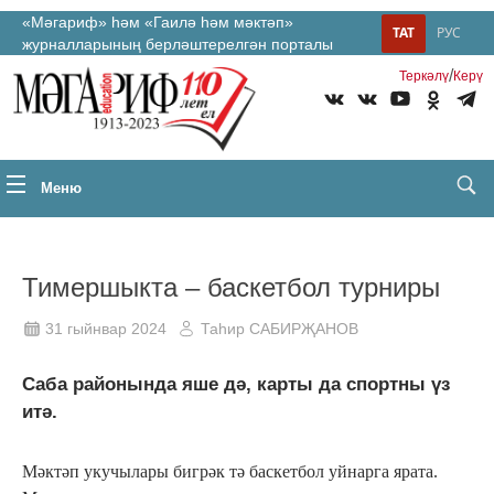
«Мәгариф» һәм «Гаилә һәм мәктәп»
ТАТ
РУС
журналларының берләштерелгән порталы
/
Теркəлү
Керү
Меню
Тимершыкта – баскетбол турниры
31 гыйнвар 2024
Таһир САБИРҖАНОВ
Саба районында яше дә, карты да спортны үз
итә.
Мәктәп укучылары бигрәк тә баскетбол уйнарга ярата.