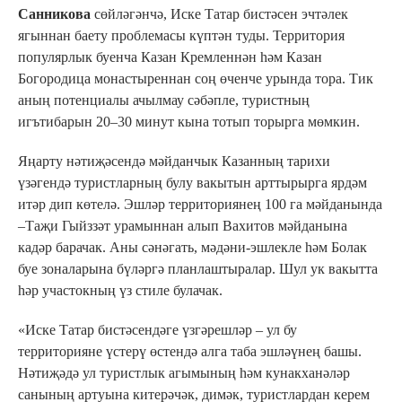
Санникова
сөйләгәнчә, Иске Татар бистәсен эчтәлек
ягыннан баету проблемасы күптән туды. Территория
популярлык буенча Казан Кремленнән һәм Казан
Богородица монастыреннан соң өченче урында тора. Тик
аның потенциалы ачылмау сәбәпле, туристның
игътибарын 20–30 минут кына тотып торырга мөмкин.
Яңарту нәтиҗәсендә мәйданчык Казанның тарихи
үзәгендә туристларның булу вакытын арттырырга ярдәм
итәр дип көтелә. Эшләр территориянең 100 га мәйданында
–Таҗи Гыйззәт урамыннан алып Вахитов мәйданына
кадәр барачак. Аны сәнәгать, мәдәни-эшлекле һәм Болак
буе зоналарына бүләргә планлаштыралар. Шул ук вакытта
һәр участокның үз стиле булачак.
«Иске Татар бистәсендәге үзгәрешләр – ул бу
территорияне үстерү өстендә алга таба эшләүнең башы.
Нәтиҗәдә ул туристлык агымының һәм кунакханәләр
санының артуына китерәчәк, димәк, туристлардан керем