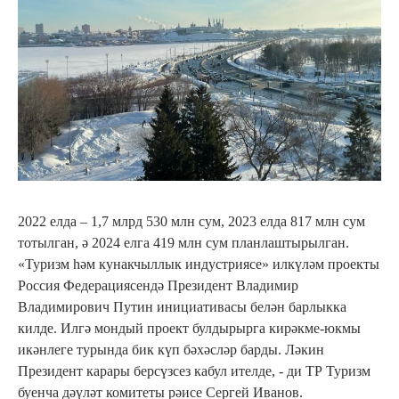
2022 елда – 1,7 млрд 530 млн сум, 2023 елда 817 млн сум
тотылган, ә 2024 елга 419 млн сум планлаштырылган.
«Туризм һәм кунакчыллык индустриясе» илкүләм проекты
Россия Федерациясендә Президент Владимир
Владимирович Путин инициативасы белән барлыкка
килде. Илгә мондый проект булдырырга кирәкме-юкмы
икәнлеге турында бик күп бәхәсләр барды. Ләкин
Президент карары берсүзсез кабул ителде, - ди ТР Туризм
буенча дәүләт комитеты рәисе Сергей Иванов.