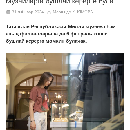
Музейларга бушлай керергә була
31 гыйнвар 2024
Мөршидә КЫЯМОВА
Татарстан Республикасы Милли музеена һәм
аның филиалларына да 6 февраль көнне
бушлай керергә мөмкин булачак.