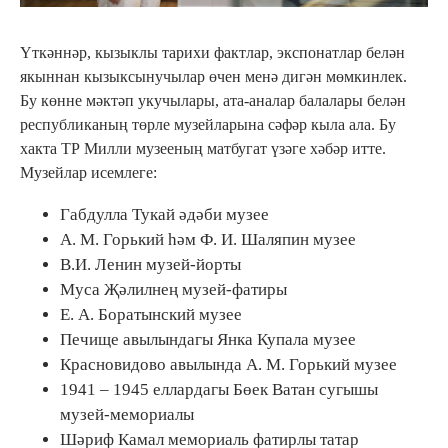
Үткәннәр, кызыклы тарихи фактлар, экспонатлар белән
якыннан кызыксынучылар өчен менә дигән мөмкинлек.
Бу көнне мәктәп укучылары, ата-аналар балалары белән
республиканың төрле музейларына сәфәр кыла ала. Бу
хакта ТР Милли музееның матбугат үзәге хәбәр итте.
Музейлар исемлеге:
Габдулла Тукай әдәби музее
А. М. Горький һәм Ф. И. Шаляпин музее
В.И. Ленин музей-йорты
Муса Җәлилнең музей-фатиры
Е. А. Боратынский музее
Печище авылындагы Янка Купала музее
Красновидово авылында А. М. Горький музее
1941 – 1945 еллардагы Бөек Ватан сугышы
музей-мемориалы
Шәриф Камал мемориаль фатирлы татар