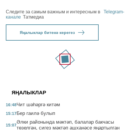
Следите за самым важным и интересным в
Telegram-
канале
Татмедиа
Яңалыклар битенә керегез
ЯҢАЛЫКЛАР
Чит шәһәргә китәм
16:48
Бер гаилә булып
15:17
Әлки районында мәктәп, балалар бакчасы
15:07
төзелгән, сигез мәктәп ашханәсе яңартылган