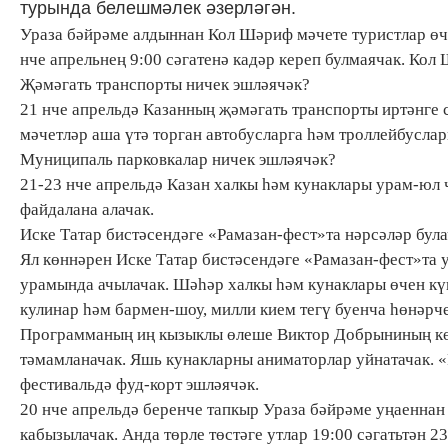
турында белешмәлек әзерләгән.
Ураза бәйрәме алдыннан Кол Шәриф мәчете туристлар өче
нче апрельнең 9:00 сәгатенә кадәр кереп булмаячак. Кол
Җәмәгать транспорты ничек эшләячәк?
21 нче апрельдә Казанның җәмәгать транспорты иртәнге 
мәчетләр аша үтә торган автобусларга һәм троллейбуслар
Муниципаль парковкалар ничек эшләячәк?
21-23 нче апрельдә Казан халкы һәм кунаклары урам-юл
файдалана алачак.
Иске Татар бистәсендәге «Рамазан-фест»та нәрсәләр бул
Ял көннәрен Иске Татар бистәсендәге «Рамазан-фест»т
урамында ачылачак. Шәһәр халкы һәм кунаклары өчен күп
кулинар һәм бармен-шоу, милли кием тегү буенча һөнәрче
Программаның иң кызыклы өлеше Виктор Добрыниның көч
тәмамланачак. Яшь кунакларны аниматорлар уйнатачак. «
фестивальдә фуд-корт эшләячәк.
20 нче апрельдә беренче тапкыр Ураза бәйрәме уңаеннан
кабызылачак. Анда төрле төстәге утлар 19:00 сәгатьтән 2