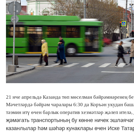
21 нче апрельдә Казанда төп мөселман бәйрәмнәренең бер
Мәчетләрдә бәйрәм чаралары 6:30 да Коръән укудан баш
тәэмин итү өчен барлык оператив хезмәтләр җәлеп ителә,
җәмәгать транспортының бу көнне ничек эшләячә
казанлылар һәм шәһәр кунаклары өчен Иске Тата