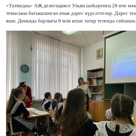
«Татмедиа» АҖ делегациясе Ульян шәһәренең 28 нче мәкт
темасына багышланган ачык дәрес күрсәттеләр. Дәрес те
яши. Дөньяда барлыгы 8 млн кеше татар телендә сөйләшә