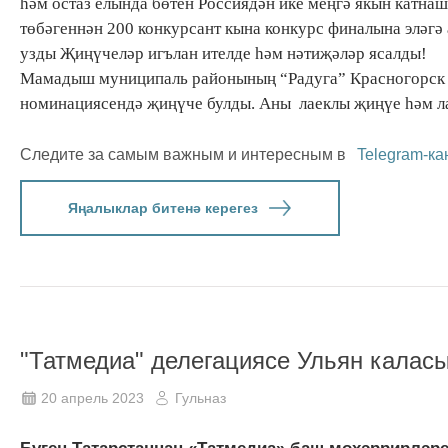
һәм остаз елында бөтен Россиядән ике меңгә якын катна
төбәгеннән 200 конкурсант кына конкурс финалына эләгә
узды Җиңүчеләр игълан ителде һәм нәтиҗәләр ясалды!
Мамадыш муниципаль районының “Радуга” Красногорск б
номинациясендә җиңүче булды. Аны лаеклы җиңүе һәм ла
Следите за самым важным и интересным в
Telegram-ка
Яңалыклар битенә керегез
"Татмедиа" делегациясе Ульян калас
20 апрель 2023
Гульназ