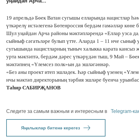
уңайдан Арча...
19 апрельдә Бөек Ватан сугышы елларында нацистлар һә
үткәрелү истәлегенә Бөтенроссия бердәм гамәлләр көне б
Шул уңайдан Арча районы мәктәпләрендә «Еллар узса да,
сыйныф сәгатьләре булып үтте. Аларда 1 – 11 нче сыныф
сугышында нацистларның тыныч халыкка карата кансыз җ
урта мәктәптә, бердәм дәрес үткәрүдән тыш, 9 Май – Бө
мәктәпнең «Үлемсез полк»ын да эшләгәннәр.
«Без аны проект итеп эшләдек. Һәр сыйныф үзенең «Үлем
нчы мәктәп директорының тәрбия эшләре буенча урынба
Таһир САБИРҖАНОВ
Следите за самым важным и интересным в
Telegram-ка
Яңалыклар битенә керегез