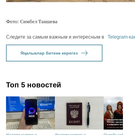
Фото: Сөмбел Таишева
Следите за самым важным и интересным в
Telegram-ка
Яңалыклар битенә керегез
Топ 5 новостей
Ишетми калмагыз
Ишетми калмагыз
Онлайн хәбәрләр