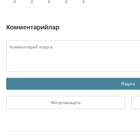
0
0
0
0
0
Комментарийлар
Язарга
Авторлашырга