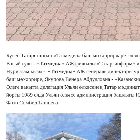
Бүген Татарстаннан «Татмедиа» баш мөхәррирләре эшлек
Вагыйз улы - «Татмедиа» АҖ филиалы «Татар-информ» 
Нурислам кызы - «Татмедиа» АҖ генераль директоры у
баш мөхәррире, Якупова Венера Абдулловна - «Казански
Әлеге вакытта делегация Ульян өлкәсенең Татар мәдәния
йорты 1989 елда Ульян өлкәсе администрация башлыгы Ю.
Фото Сөмбел Таишева