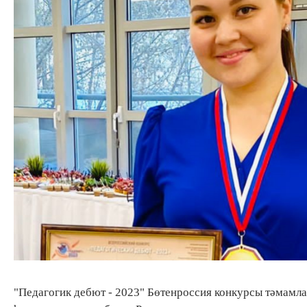
"Педагогик дебют - 2023" Бөтенроссия конкурсы тәмамл