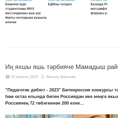
Беренче курс
БДИны телдән
Казанда Россия о
студентлары MAX
мәгърифәтчеләр
мессенджеры аша уку
форумы узачак
йорты чатларына кушыла
алачак
Иң яхшы яшь тәрбияче Мамадыш рай
20 апрель 2023
Айсылу Шаехова
"Педагогик дебют - 2023" Бөтенроссия конкурсы 
һәм остаз елында бөтен Россиядән ике меңгә якы
Россиянең 72 төбәгеннән 200 конк...