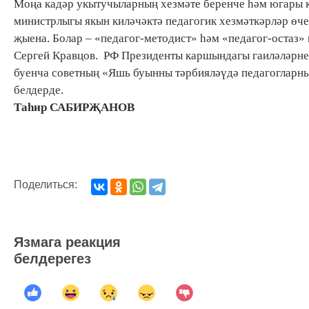
Моңа кадәр укытучыларның хезмәте беренче һәм югары к
министрлыгы якын киләчәктә педагогик хезмәткәрләр өче
җыена. Болар – «педагог-методист» һәм «педагог-остаз»
Сергей Кравцов. РФ Президенты каршындагы гаиләләрне 
буенча советның «Яшь буынны тәрбияләүдә педагогларн
белдерде.
Таһир САБИРҖАНОВ
Поделиться:
Язмага реакция
белдерегез