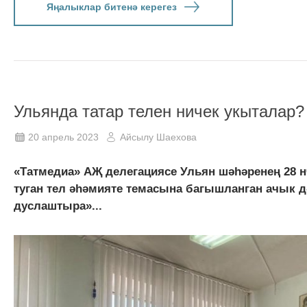
Яңалыклар битенә керегез
Ульянда татар телен ничек укыталар?
20 апрель 2023
Айсылу Шаехова
«Татмедиа» АҖ делегациясе Ульян шәһәренең 28 н
туган тел әһәмияте темасына багышланган ачык дә
дуслаштыра»...