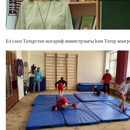
Ел саен Татарстан мәгариф министрлыгы һәм Татар конгр