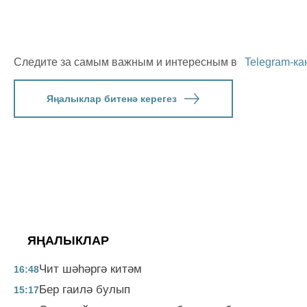
Следите за самым важным и интересным в
Telegram-ка
Яңалыклар битенә керегез
ЯҢАЛЫКЛАР
Чит шәһәргә китәм
16:48
Бер гаилә булып
15:17