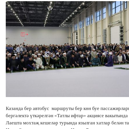
Казанда бер автобус маршруты бер көн буе пассажирлар
бергәлектә үткәрелгән «Татлы ифтар» акциясе вакытында
Лаешта мохтаҗ кешеләр турында язылган хатлар белән т