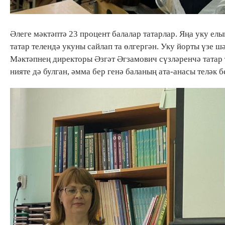
Әлеге мәктәптә 23 процент балалар татарлар. Яңа уку елы
татар телендә укуны сайлап та өлгергән. Уку йорты үзе 
Мәктәпнең директоры Әзгәт Әгзамович сүзләренчә татар 
нияте дә булган, әмма бер генә баланың ата-анасы теләк б