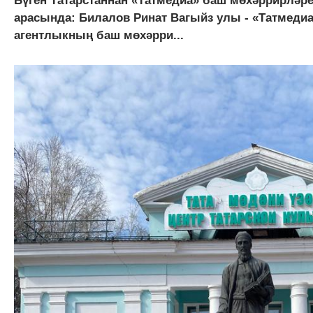
Бүген Татарстаннан «Татмедиа» баш мөхәррирләр
арасында: Билалов Ринат Вагыйз улы - «Татмед
агентлыкның баш мөхәрри...