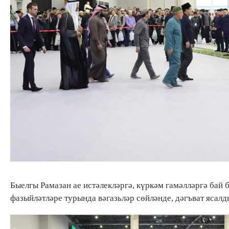
Быелгы Рамазан ае истәлекләргә, күркәм гамәлләргә бай
фазыйләтләре турында вәгазьләр сөйләнде, дәгъват ясалд