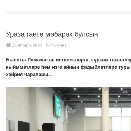
Ураза гаете мөбарәк булсын
20 апрель 2023
Гульназ
Быелгы Рамазан ае истәлекләргә, күркәм гамәлл
кыйммәтләре һәм изге айның фазыйләтләре турын
хәйрия чаралары...