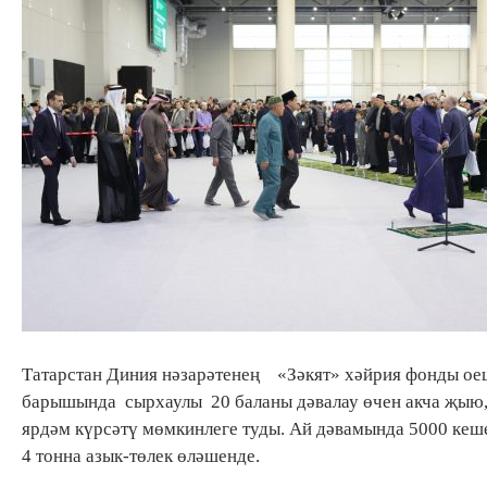
Татарстан Диния нәзарәтенең «Зәкят» хәйрия фонды оеш
барышында сырхаулы 20 баланы дәвалау өчен акча җыю, 
ярдәм күрсәтү мөмкинлеге туды. Ай дәвамында 5000 кеш
4 тонна азык-төлек өләшенде.