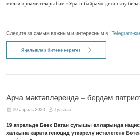
милли орнаментлары һәм «Ураза-бәйрәм» дигән язу белә
Следите за самым важным и интересным в
Telegram-ка
Яңалыклар битенә керегез
Арча мәктәпләрендә – бердәм патрио
20 апрель 2023
Гульназ
19 апрельдә Бөек Ватан сугышы елларында нац
халкына карата геноцид үткәрелү истәлегенә Бөт