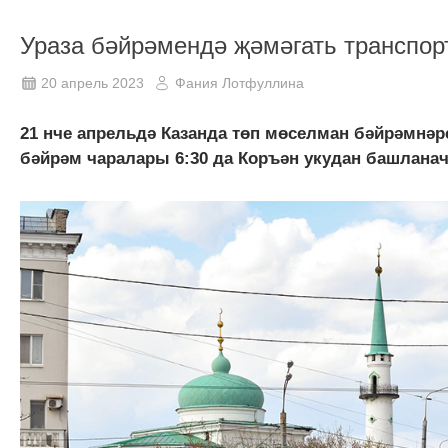
Ураза бәйрәмендә җәмәгать транспор
20 апрель 2023
Фания Лотфуллина
21 нче апрельдә Казанда төп мөселман бәйрәмнәр
бәйрәм чаралары 6:30 да Коръән укудан башланач