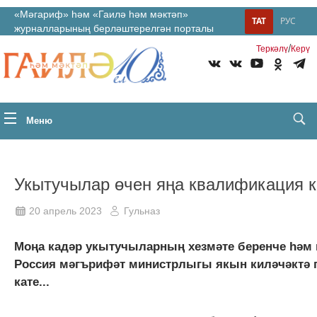
«Мәгариф» һәм «Гаилә һәм мәктәп»
ТАТ
РУС
журналларының берләштерелгән порталы
/
Теркəлү
Керү
Меню
Укытучылар өчен яңа квалификация к
20 апрель 2023
Гульназ
Моңа кадәр укытучыларның хезмәте беренче һәм 
Россия мәгърифәт министрлыгы якын киләчәктә п
кате...