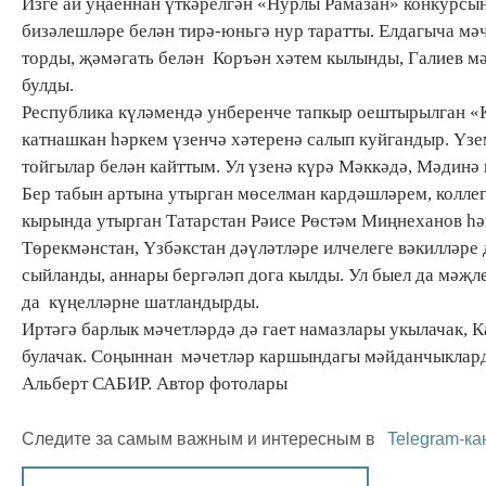
Изге ай уңаеннан үткәрелгән «Нурлы Рамазан» конкурсын
бизәлешләре белән тирә-юньгә нур таратты. Елдагыча мә
торды, җәмәгать белән Коръән хәтем кылынды, Галиев 
булды.
Республика күләмендә унберенче тапкыр оештырылган «К
катнашкан һәркем үзенчә хәтеренә салып куйгандыр. Үз
тойгылар белән кайттым. Ул үзенә күрә Мәккәдә, Мәдинә
Бер табын артына утырган мөселман кардәшләрем, колле
кырында утырган Татарстан Рәисе Рөстәм Миңнеханов һәм
Төрекмәнстан, Үзбәкстан дәүләтләре илчелеге вәкилләре 
сыйланды, аннары бергәләп дога кылды. Ул быел да мәҗл
да күңелләрне шатландырды.
Иртәгә барлык мәчетләрдә дә гает намазлары укылачак, 
булачак. Соңыннан мәчетләр каршындагы мәйданчыкларда
Альберт САБИР. Автор фотолары
Следите за самым важным и интересным в
Telegram-ка