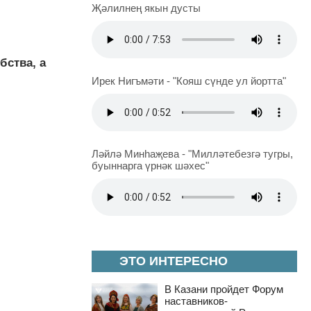
Җәлилнең якын дусты
бства, а
Ирек Нигъмәти - "Кояш сүнде ул йортта"
Ләйлә Минһаҗева - "Милләтебезгә тугры,
буыннарга үрнәк шәхес"
ЭТО ИНТЕРЕСНО
В Казани пройдет Форум
наставников-