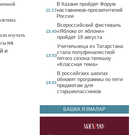
оенной
В Казани пройдет Форум
наставников-просветителей
11:17
России
олетних
Всероссийский фестиваль
«Яблоко от яблони»
15:43
али изучать
пройдет 19 августа
на
осы
Учительница из Татарстана
й и
стала полуфиналисткой
13:53
пятого сезона телешоу
«Классная тема»
В российских школах
обновят программы по пяти
14:01
предметам для
старшеклассников
БАШКА ЯЗМАЛАР