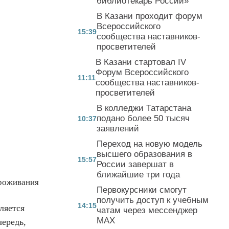
библиотекарь России»
В Казани проходит форум
Всероссийского
15:39
сообщества наставников-
просветителей
В Казани стартовал IV
Форум Всероссийского
11:11
сообщества наставников-
просветителей
В колледжи Татарстана
подано более 50 тысяч
10:37
заявлений
Переход на новую модель
высшего образования в
15:57
России завершат в
ближайшие три года
проживания
Первокурсники смогут
получить доступ к учебным
14:15
ляется
чатам через мессенджер
MAX
ередь,