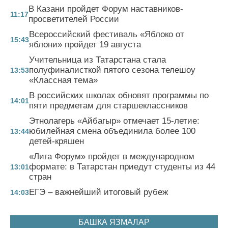
В Казани пройдет Форум наставников-
11:17
просветителей России
Всероссийский фестиваль «Яблоко от
15:43
яблони» пройдет 19 августа
Учительница из Татарстана стала
полуфиналисткой пятого сезона телешоу
13:53
«Классная тема»
В российских школах обновят программы по
14:01
пяти предметам для старшеклассников
Этнолагерь «Айбагыр» отмечает 15-летие:
юбилейная смена объединила более 100
13:44
детей-кряшен
«Лига Форум» пройдет в международном
формате: в Татарстан приедут студенты из 44
13:01
стран
ЕГЭ – важнейший итоговый рубеж
14:03
БАШКА ЯЗМАЛАР