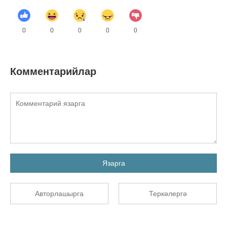
0
0
0
0
0
Комментарийлар
Язарга
Авторлашырга
Теркәлергә