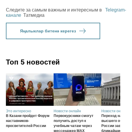
Следите за самым важным и интересным в
Telegram-
канале
Татмедиа
Яңалыклар битенә керегез
Топ 5 новостей
Это интересно
Новости онлайн
Новости онлайн
В Казани пройдет Форум
Первокурсники смогут
Переход на нову
наставников-
получить доступ к
высшего образов
просветителей России
учебным чатам через
России завершат
мессенджер MAX
ближайшие три г