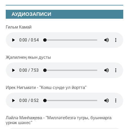
АУДИОЗАПИСИ
Гильм Камай
Җәлилнең якын дусты
Ирек Нигъмәти - "Кояш сүнде ул йортта"
Ләйлә Минһаҗева - "Милләтебезгә тугры, буыннарга
үрнәк шәхес"