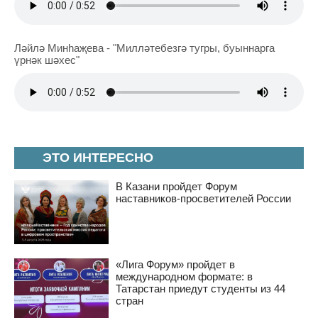
Ләйлә Минһаҗева - "Милләтебезгә тугры, буыннарга
үрнәк шәхес"
ЭТО ИНТЕРЕСНО
В Казани пройдет Форум
наставников-просветителей России
«Лига Форум» пройдет в
международном формате: в
Татарстан приедут студенты из 44
стран