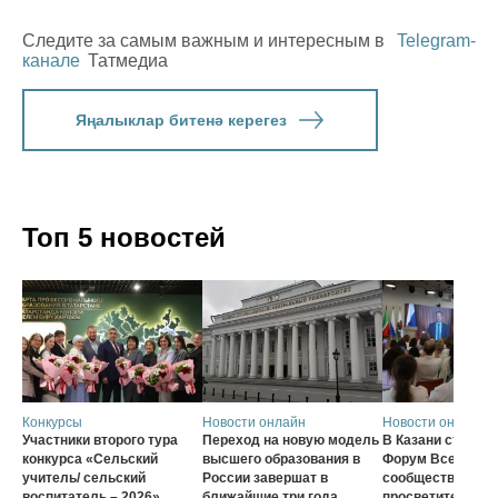
Следите за самым важным и интересным в
Telegram-
канале
Татмедиа
Яңалыклар битенә керегез
Топ 5 новостей
Конкурсы
Новости онлайн
Новости онлайн
Участники второго тура
Переход на новую модель
В Казани стартов
конкурса «Сельский
высшего образования в
Форум Всеросси
учитель/ сельский
России завершат в
сообщества наст
воспитатель – 2026»
ближайшие три года
просветителей