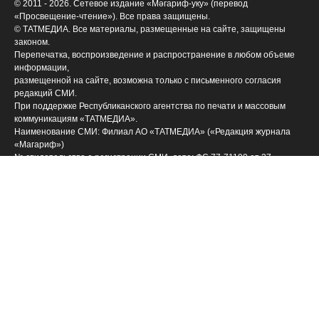
© 2011 - 2026. Сетевое издание «Мәгариф-уку» (перевод
«Просвещение-чтение»). Все права защищены.
© ТАТМЕДИА. Все материалы, размещенные на сайте, защищены
законом.
Перепечатка, воспроизведение и распространение в любом объеме
информации,
размещенной на сайте, возможна только с письменного согласия
редакций СМИ.
При поддержке Республиканского агентства по печати и массовым
коммуникациям «ТАТМЕДИА».
Наименование СМИ: Филиал АО «ТАТМЕДИА» («Редакция журнала
«Магариф»)
№ свидетельства о регистрации СМИ, дата: ФС 77-71190 от 27
сентября 2017 г.
выдано Федеральной службой по надзору в сфере связи,
информационных технологий и массовых коммуникаций
ФИО главного редактора: Закирова Гелюся Рауфовна
Адрес редакции: 420066, Российская Федерация, Татарстан Респ., г.
Казань, ул. Декабристов, д. 2
Телефон редакции: (843) 222-09-84 (14-61], 222-06-09
Учредитель СМИ: АО «ТАТМЕДИА»
Антикоррупционная политика
АО «ТАТМЕДИА» использует «cookie»
для персонализации
сервисов и удобства пользователей сайтом. Использование «cookie»