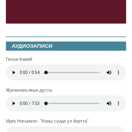
АУДИОЗАПИСИ
Гильм Камай
Җәлилнең якын дусты
Ирек Нигъмәти - "Кояш сүнде ул йортта"