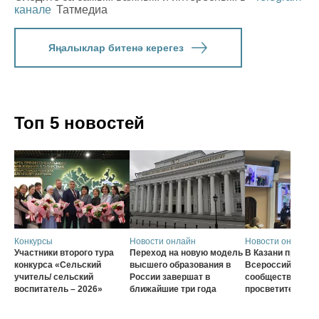
канале
Татмедиа
Яңалыклар битенә керегез
Топ 5 новостей
Конкурсы
Новости онлайн
Новости онлайн
Участники второго тура
Переход на новую модель
В Казани проход
конкурса «Сельский
высшего образования в
Всероссийского
учитель/ сельский
России завершат в
сообщества наст
воспитатель – 2026»
ближайшие три года
просветителей