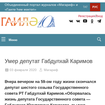
Объединенный портал журналов «Мәгариф» и
ТАТ
РУС
«Гаилә һәм мәктәп»
/
Регистрация
Вход
Меню
Умер депутат Габдулхай Каримов
03 февраля 2020
Мәгариф
Вчера вечером на 59-ом году жизни скончался
депутат шестого созыва Государственного
совета РТ Габдулхай Каримов.«Оборвалась
жизнь депутата Государственного совета —