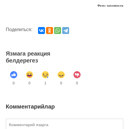
Фото: tatcenter.ru
Поделиться:
Язмага реакция
белдерегез
0
0
1
0
0
Комментарийлар