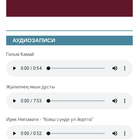
АУДИОЗАПИСИ
Гильм Камай
Җәлилнең якын дусты
Ирек Нигъмәти - "Кояш сүнде ул йортта"