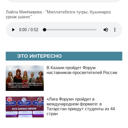
Ләйлә Минһаҗева - "Милләтебезгә тугры, буыннарга
үрнәк шәхес"
ЭТО ИНТЕРЕСНО
В Казани пройдет Форум
наставников-просветителей России
«Лига Форум» пройдет в
международном формате: в
Татарстан приедут студенты из 44
стран