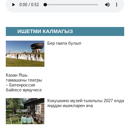
ИШЕТМИ КАЛМАГЫЗ
Бер гаилә булып
Казан Яшь
тамашачы театры
– Бөтенроссия
бәйгесе җиңүчесе
Кокушкино музей-тыюлыгы 2027 елда
яңадан ишекләрен ача