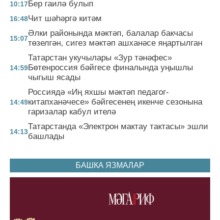
Бер гаилә булып
10:17
Чит шәһәргә китәм
16:48
Әлки районында мәктәп, балалар бакчасы
15:07
төзелгән, сигез мәктәп ашханәсе яңартылган
Татарстан укучылары «Зур тәнәфес»
Бөтенроссия бәйгесе финалында уңышлы
14:59
чыгыш ясады
Россиядә «Иң яхшы мәктәп педагог-
китапханәчесе» бәйгесенең икенче сезонына
14:49
гаризалар кабул ителә
Татарстанда «Электрон мактау тактасы» эшли
14:13
башлады
БАШКА ЯЗМАЛАР