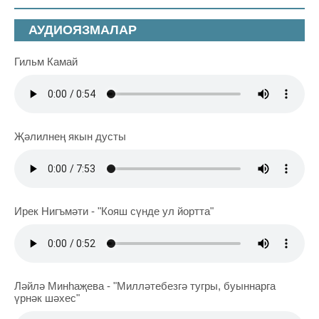
АУДИОЯЗМАЛАР
Гильм Камай
Җәлилнең якын дусты
Ирек Нигъмәти - "Кояш сүнде ул йортта"
Ләйлә Минһаҗева - "Милләтебезгә тугры, буыннарга
үрнәк шәхес"