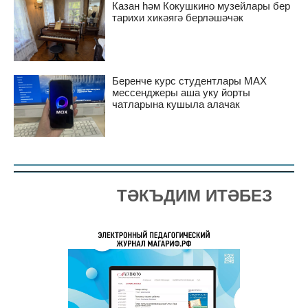
Казан һәм Кокушкино музейлары бер
тарихи хикәягә берләшәчәк
Беренче курс студентлары MAX
мессенджеры аша уку йорты
чатларына кушыла алачак
ТӘКЪДИМ ИТӘБЕЗ