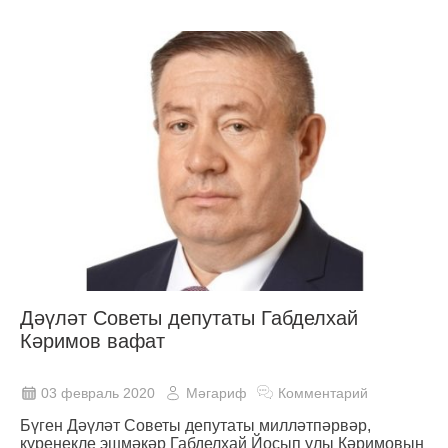
Дәүләт Советы депутаты Габделхай
Кәримов вафат
03 февраль 2020
Мәгариф
Комментарий
Бүген Дәүләт Советы депутаты милләтпәрвәр,
күренекле эшмәкәр Габделхай Йосып улы Кәримовың