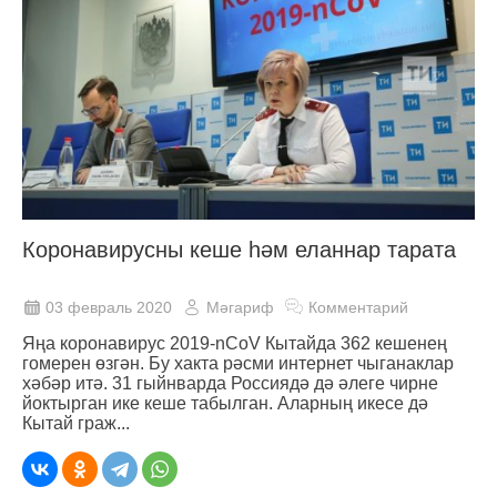
Коронавирусны кеше һәм еланнар тарата
03 февраль 2020
Мәгариф
Комментарий
Яңа коронавирус 2019-nCoV Кытайда 362 кешенең
гомерен өзгән. Бу хакта рәсми интернет чыганаклар
хәбәр итә. 31 гыйнварда Россиядә дә әлеге чирне
йоктырган ике кеше табылган. Аларның икесе дә
Кытай граж...