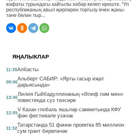
вафаты турындагы кайгылы хәбәр килеп иреште. “Ул
республиканың авыл җирләрен торгызу өчен җаны-
тәне белән тыр...
ЯҢАЛЫКЛАР
Албасты
11:35
Альберт САБИР: «Ярты гасыр иҗат
09:06
дәрьясында»
Лилия Гыйбадуллинаның «Әлиф ләм мин»
13:40
повестенда сүз тәэсире
V Казан глобаль яшьләр саммитында КФУ
12:05
фән фестивале узачак
Татарстанда 51 фәнни проектка 85 миллион
11:32
сум грант биреләчәк