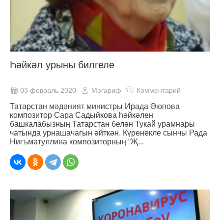
Һәйкәл урыны билгеле
03 февраль 2020
Мәгариф
Комментарий
Татарстан мәдәният министры Ирада Әюпова
композитор Сара Садыйкова һәйкәлен
башкалабызның Татарстан белән Тукай урамнары
чатында урнашачагын әйткән. Күренекле сынчы Рада
Нигъмәтуллина композиторның “Җ...