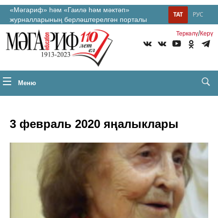
«Мәгариф» һәм «Гаилә һәм мәктәп»
ТАТ
РУС
журналларының берләштерелгән порталы
/
Теркəлү
Керү
Меню
3 февраль 2020 яңалыклары