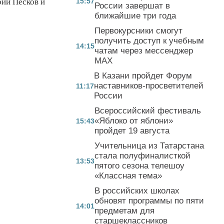
рий Песков и
15:57
России завершат в
ближайшие три года
Первокурсники смогут
получить доступ к учебным
14:15
чатам через мессенджер
MAX
В Казани пройдет Форум
наставников-просветителей
11:17
России
Всероссийский фестиваль
«Яблоко от яблони»
15:43
пройдет 19 августа
Учительница из Татарстана
стала полуфиналисткой
13:53
пятого сезона телешоу
«Классная тема»
В российских школах
обновят программы по пяти
14:01
предметам для
старшеклассников