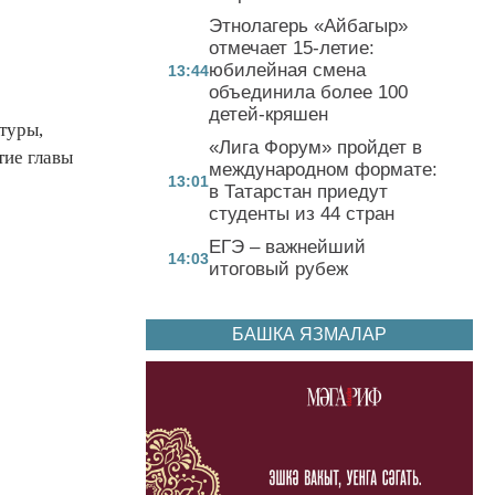
Этнолагерь «Айбагыр»
отмечает 15-летие:
юбилейная смена
13:44
объединила более 100
детей-кряшен
ьтуры,
«Лига Форум» пройдет в
тие главы
международном формате:
13:01
в Татарстан приедут
студенты из 44 стран
ЕГЭ – важнейший
14:03
итоговый рубеж
БАШКА ЯЗМАЛАР