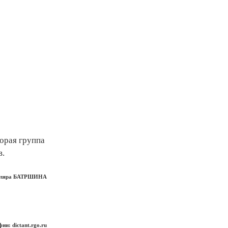
торая группа
в.
ляра БАТРШИНА
ии: dictant.rgo.ru