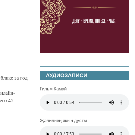
АУДИОЗАПИСИ
блике за год
Гильм Камай
онлайн-
его 45
Җәлилнең якын дусты