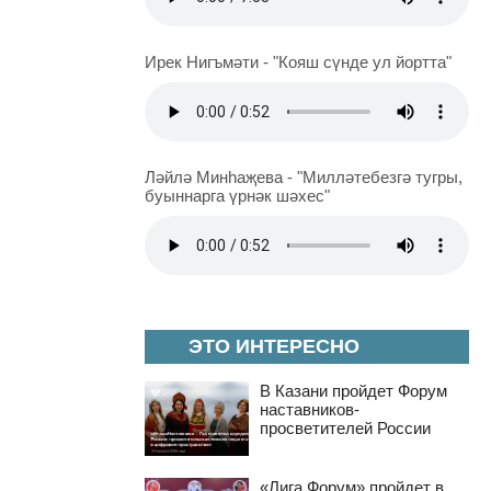
Ирек Нигъмәти - "Кояш сүнде ул йортта"
Ләйлә Минһаҗева - "Милләтебезгә тугры,
буыннарга үрнәк шәхес"
ЭТО ИНТЕРЕСНО
В Казани пройдет Форум
наставников-
просветителей России
«Лига Форум» пройдет в