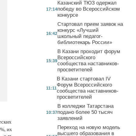
Казанский ТЮЗ одержал
победу во Всероссийском
17:14
конкурсе
Стартовал прием заявок на
конкурс «Лучший
16:42
школьный педагог-
библиотекарь России»
В Казани проходит форум
Всероссийского
15:39
сообщества наставников-
просветителей
В Казани стартовал IV
Форум Всероссийского
11:11
сообщества наставников-
просветителей
В колледжи Татарстана
подано более 50 тысяч
10:37
заявлений
еских
Переход на новую модель
0%, их
высшего образования в