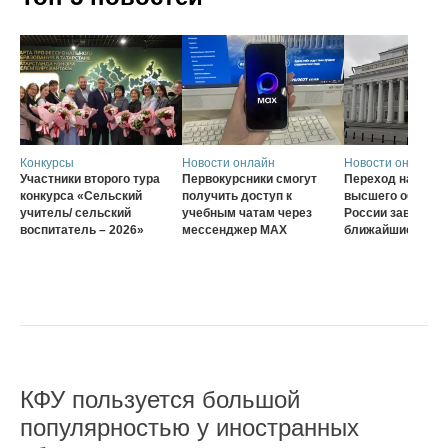
Конкурсы
Новости онлайн
Новости онлайн
Участники второго тура
Первокурсники смогут
Переход на нову
конкурса «Сельский
получить доступ к
высшего образов
учитель/ сельский
учебным чатам через
России завершат
воспитатель – 2026»
мессенджер MAX
ближайшие три г
КФУ пользуется большой
популярностью у иностранных