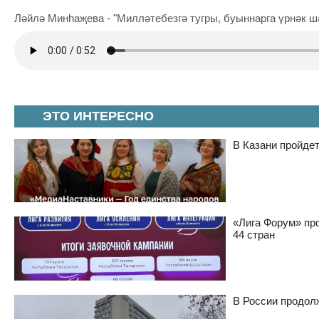
Ләйлә Минһаҗева - "Милләтебезгә тугры, буыннарга үрнәк ш
ЭТО ИНТЕРЕСНО
В Казани пройде
«Лига Форум» пр
44 стран
В России продол