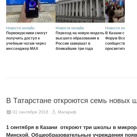
Новости онлайн
Новости онлайн
Новости онлайн
Первокурсники смогут
Переход на новую модель
В Казани стартов
получить доступ к
высшего образования в
Форум Всеросси
учебным чатам через
России завершат в
сообщества наст
мессенджер MAX
ближайшие три года
просветителей
В Татарстане откроются семь новых 
01 сентября 2018
Мәгариф
1 сентября в Казани откроют три школы в микрор
Минской. Общеобразовательные учреждения появя