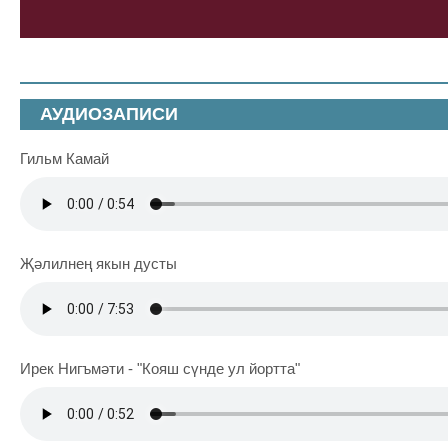
АУДИОЗАПИСИ
Гильм Камай
Җәлилнең якын дусты
Ирек Нигъмәти - "Кояш сүнде ул йортта"