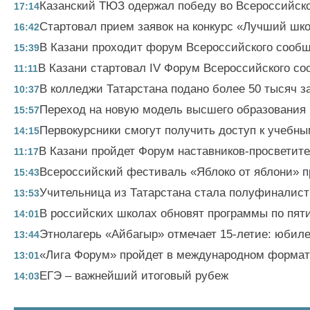
Казанский ТЮЗ одержал победу во Всероссийско
17:14
Стартовал прием заявок на конкурс «Лучший шк
16:42
В Казани проходит форум Всероссийского сообщ
15:39
В Казани стартовал IV Форум Всероссийского со
11:11
В колледжи Татарстана подано более 50 тысяч з
10:37
Переход на новую модель высшего образования 
15:57
Первокурсники смогут получить доступ к учебн
14:15
В Казани пройдет Форум наставников-просветит
11:17
Всероссийский фестиваль «Яблоко от яблони» пр
15:43
Учительница из Татарстана стала полуфиналист
13:53
В российских школах обновят программы по пят
14:01
Этнолагерь «Айбагыр» отмечает 15-летие: юбил
13:44
«Лига Форум» пройдет в международном формате:
13:01
ЕГЭ – важнейший итоговый рубеж
14:03