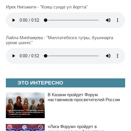
Ирек Нигъмәти - "Кояш сүнде ул йортта"
Ләйлә Минһаҗева - "Милләтебезгә тугры, буыннарга
үрнәк шәхес"
ЭТО ИНТЕРЕСНО
В Казани пройдет Форум
наставников-просветителей России
«Лига Форум» пройдет в