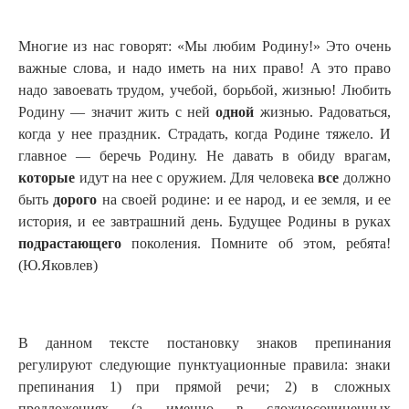
Многие из нас говорят: «Мы любим Родину!» Это очень
важные слова, и надо иметь на них право! А это право
надо завоевать трудом, учебой, борьбой, жизнью! Любить
Родину — значит жить с ней
одной
жизнью. Радоваться,
когда у нее праздник. Страдать, когда Родине тяжело. И
главное — беречь Родину. Не давать в обиду врагам,
которые
идут на нее с оружием. Для человека
все
должно
быть
дорого
на своей родине: и ее народ, и ее
земля, и ее
история, и ее завтрашний день. Будущее Родины в руках
подрастающего
поколения. Помните об этом, ребята!
(Ю.Яковлев)
В данном тексте постановку знаков препинания
регулируют следующие пунктуационные правила: знаки
препинания 1) при прямой речи; 2) в сложных
предложениях (а именно в сложносочиненных