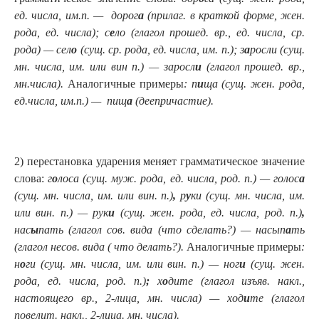
ед. числа, им.п. — дорог
а
(прилаг. в краткой форме, жен.
рода, ед. числа);
с
е
ло (глагол прошед. вр., ед. числа, ср.
рода) — сел
о
(сущ. ср. рода, ед. числа, им. п.);
з
а
росли (сущ.
мн. числа, им. или вин п.) — заросл
и
(глагол прошед. вр.,
мн.числа).
Аналогичные примеры
: п
и
ща (сущ. жен. рода,
ед.числа, им.п.) — пищ
а
(деепричастие).
2) перестановка ударения меняет грамматическое значение
слова:
г
о
лоса (сущ. муж. рода, ед. числа, род. п.) — голос
а
(сущ. мн. числа, им. или вин. п.)
,
р
у
ки (сущ. мн. числа, им.
или вин. п.) — рук
и
(сущ. жен. рода, ед. числа, род. п.)
,
нас
ы
пать (глагол сов. вида (что сделать?) — насып
а
ть
(глагол несов. вида ( что делать?).
Аналогичные примеры
:
н
о
ги (сущ. мн. числа, им. или вин. п.) — ног
и
(сущ. жен.
рода, ед. числа, род. п.)
;
х
о
дите (глагол изъяв. накл.,
настоящего вр., 2-лица, мн. числа) — ход
и
те (глагол
повелит. накл., 2-лица. мн. числа).