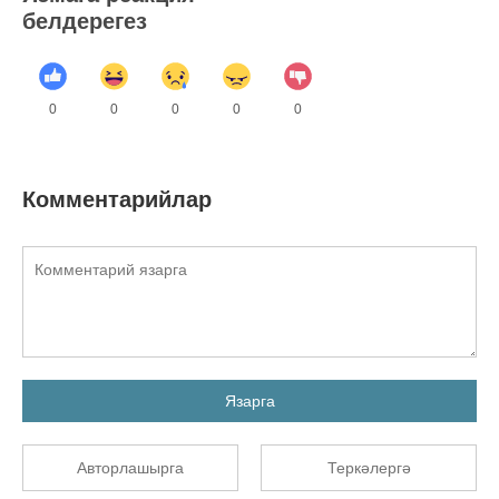
белдерегез
0
0
0
0
0
Комментарийлар
Язарга
Авторлашырга
Теркәлергә