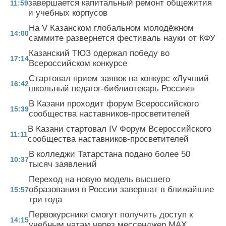
завершается капитальный ремонт общежития
11:59
и учебных корпусов
На V Казанском глобальном молодёжном
14:00
саммите развернется фестиваль науки от КФУ
Казанский ТЮЗ одержал победу во
17:14
Всероссийском конкурсе
Стартовал прием заявок на конкурс «Лучший
16:42
школьный педагог-библиотекарь России»
В Казани проходит форум Всероссийского
15:39
сообщества наставников-просветителей
В Казани стартовал IV Форум Всероссийского
11:11
сообщества наставников-просветителей
В колледжи Татарстана подано более 50
10:37
тысяч заявлений
Переход на новую модель высшего
образования в России завершат в ближайшие
15:57
три года
Первокурсники смогут получить доступ к
14:15
учебным чатам через мессенджер MAX