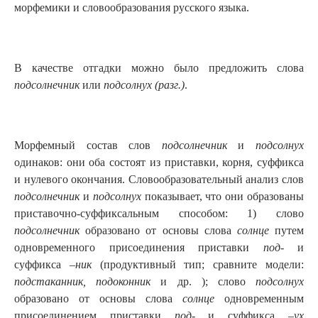
морфемики и словообразования русского языка.
В качестве отгадки можно было предложить слова
подсолнечник
или
подсолнух (разг.)
.
Морфемный состав слов
подсолнечник
и
подсолнух
одинаков: они оба состоят из приставки, корня, суффикса
и нулевого окончания. Словообразовательный анализ слов
подсолнечник
и
подсолнух
показывает, что они образованы
приставочно-суффиксальным способом: 1) слово
подсолнечник
образовано от основы слова
солнце
путем
одновременного присоединения приставки
под-
и
суффикса
–ник
(продуктивный тип; сравните модели:
подстаканник, подоконник
и др. ); слово
подсолнух
образовано от основы слова
солнце
одновременным
присоединением приставки
под-
и суффикса –
ух