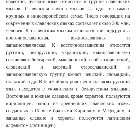
известно, русский язык относится к группе славянских
языков. Славянская группа языков — одна из самых
крупных в индоевропейской семье. Число говорящих на
современных славянских языках составляет около 300 млн.
человек. К славянским языкам относятся три подгруппы:
восточнославянская, южнославянская и
западнославянская. К восточнославянским относятся
русский, белорусский, украинский; южнославянскую
составляют болгарский, македонский, сербскохорватский,
словенский и мертвый старославянский; в
западнославянскую группу входят чешский, словацкий,
польский и др. В ближайших родственных связях русский
язык находится с украинским и белорусским языками.
Восточные и южные славяне, кроме хорватов, пользуются
кириллицей, одной из древнейших славянских азбук,
созданных в IX веке братьями Кириллом и Мефодием, а
западные славяне и хорваты пользуются латинским
алфавитом (латиницей).