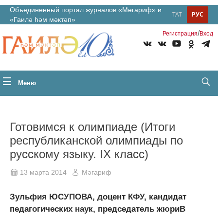
Объединенный портал журналов «Мәгариф» и
ТАТ
РУС
«Гаилә һәм мәктәп»
/
Регистрация
Вход
Меню
Готовимся к олимпиаде (Итоги
республиканской олимпиады по
русскому языку. IX класс)
13 марта 2014
Мәгариф
Зульфия ЮСУПОВА, доцент КФУ, кандидат
педагогических наук, председатель жюриВ