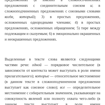
предложениях с соединительным союзом
и
; в
сложноподчиненных предложениях с союзными словами
когда, который
); 3) в простых предложениях,
осложненных однородными членами; 4) в простых
предложениях, осложненных обращением; 5) тире между
подлежащим и сказуемым; 6) в эмоционально окрашенных
и неокрашенных предложениях.
Выделенные в тексте слова являются следующими
частями речи:
одной —
порядковое числительное (в
зависимости от контекста может выступать в роли имени
прилагательного);
которые —
относительное местоимение
(в данном тексте в сложноподчиненном предложении
выступает как союзное слово);
все
— определительное
местоимение с собирательным значением, указывающее на
совокупность явлений или полноту охвата чего-либо (в
данном тексте выступает в роли имени