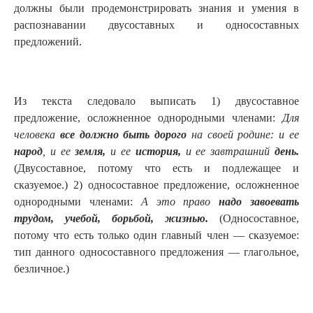
должны были продемонстрировать знания и умения в
распознавании двусоставных и односоставных
предложений.
Из текста следовало выписать 1) двусоставное
предложение, осложненное однородными членами:
Для
человека
все должно быть дорого
на своей родине: и ее
народ
, и ее
земля,
и ее
история,
и ее завтрашний
день.
(Двусоставное, потому что есть и подлежащее и
сказуемое.) 2) односоставное предложение, осложненное
однородными членами:
А это право
надо завоевать
трудом, учебой, борьбой, жизнью.
(Односоставное,
потому что есть только один главный член — сказуемое:
тип данного односоставного предложения — глагольное,
безличное.)