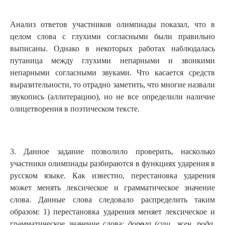
Анализ ответов участников олимпиады показал, что в
целом слова с глухими согласными были правильно
выписаны. Однако в некоторых работах наблюдалась
путаница между глухими непарными и звонкими
непарными согласными звуками. Что касается средств
выразительности, то отрадно заметить, что многие назвали
звукопись (аллитерацию), но не все определили наличие
олицетворения в поэтическом тексте.
3. Данное задание позволило проверить, насколько
участники олимпиады разбираются в функциях ударения в
русском языке. Как известно, перестановка ударения
может менять лексическое и грамматическое значение
слова. Данные слова следовало распределить таким
образом: 1) перестановка ударения меняет лексическое и
грамматическое значение слова:
дор
о
га (сущ. жен. рода,