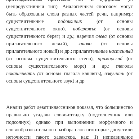
(непродуктивный тип). Аналогичным способом могут
быть образованы слова разных частей речи, например:
существительные
подоконник
(от основы
существительного окно),
побережье
(от основы
существительного берег) и др.; наречия
слева
(от основы
прилагательного левый),
заново
(от основы
прилагательного новый) и др.; прилагательные
настенный
(от основы существительного стена),
приморский
(от
основы существительного море) и др.; глаголы
покашливать (
от основы глагола кашлять),
озвучить
(от
основы существительного звук) и др.
Анализ работ девятиклассников показал, что большинство
правильно угадали слово-отгадку (подсолнечник или
подсолнух), однако при выполнении морфемного и
словообразовательного разбора слов некоторые допустили
неточности такого характера, как: 1) неправильное