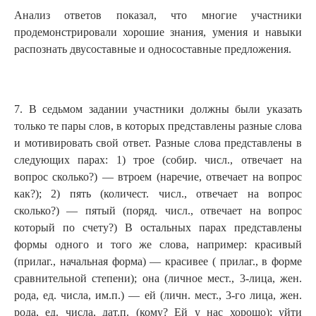
Анализ ответов показал, что многие участники
продемонстрировали хорошие знания, умения и навыки
распознать двусоставные и односоставные предложения.
7. В седьмом задании участники должны были указать
только те пары слов, в которых представлены разные слова
и мотивировать свой ответ. Разные слова представлены в
следующих парах: 1) трое (собир. числ., отвечает на
вопрос сколько?) — втроем (наречие, отвечает на вопрос
как?); 2) пять (количест. числ., отвечает на вопрос
сколько?) — пятый (поряд. числ., отвечает на вопрос
который по счету?) В остальных парах представлены
формы одного и того же слова, например: красивый
(прилаг., начальная форма) — красивее ( прилаг., в форме
сравнительной степени); она (личное мест., 3-лица, жен.
рода, ед. числа, им.п.) — ей (личн. мест., 3-го лица, жен.
рода, ед. числа, дат.п. (кому? Ей у нас хорошо); уйти