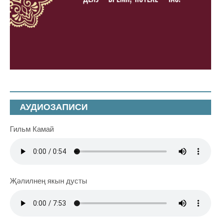
АУДИОЗАПИСИ
Гильм Камай
Җәлилнең якын дусты