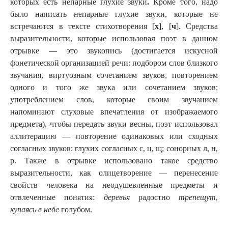
которых есть непарные глухие звуки
.
Кроме того, надо
было написать непарные глухие звуки, которые не
встречаются в тексте стихотворения [
х
], [
ч
]. Средства
выразительности, которые использовал поэт в данном
отрывке — это звукопись (достигается искусной
фонетической организацией речи: подбором слов близкого
звучания, виртуозным сочетанием звуков, повторением
одного и того же звука или сочетанием звуков;
употреблением слов, которые своим звучанием
напоминают слуховые впечатления от изображаемого
предмета), чтобы передать звуки весны, поэт использовал
аллитерацию — повторение одинаковых или сходных
согласных звуков: глухих согласных с, ц, щ; сонорных л, н,
р. Также в отрывке использовано такое средство
выразительности, как олицетворение — перенесение
свойств человека на неодушевленные предметы и
отвлеченные понятия:
деревья
радостно
трепещут
,
купаясь в небе
голубом.