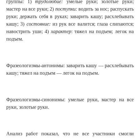
группы: 1)
трудолюбие:
умелые руки; золотые руки;
мастер на все руки; 2)
поступки:
водить за нос; распускать
руки; держать себя в руках; заварить кашу; расхлебывать
кашу; 3)
состояние:
из рук все валится; глаза слипаются;
навострить уши; 4)
характер
: тяжел на подъем; легок на
подъем.
Фразеологизмы-антонимы: заварить кашу — расхлебывать
кашу; тяжел на подъем — легок на подъем.
Фразеологизмы-синонимы: умелые руки, мастер на все
руки, золотые руки.
Анализ работ показал, что не все участники смогли