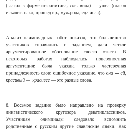
(глагол в форме инфинитива, сов. вида) — ушел (глагол
изъявит. накл, прошед вр., муж.рода, ед.числа).
Анализ олимпиадных работ показал, что большинство
участников справились с заданием, дали четкое
аргументированное обоснование своего ответа. В
некоторых работах наблюдалась поверхностная
аргументация: была указана только частеречная
принадлежность слов; ошибочное указание, что
она — ей,
красивый — красивее
— это разные слова.
8. Восьмое задание было направлено на проверку
лингвистического кругозора девятиклассников.
Участникам олимпиады следовало вспомнить
родственные с русским другие славянские языки. Как