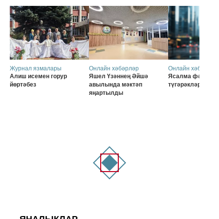
Журнал язмалары
Онлайн хәбәрләр
Онлайн хәбәрләр
Алиш исемен горур
Яшел Үзәннең Әйшә
Ясалма фәһем б
йөртәбез
авылында мәктәп
түгәрәкләр
яңартылды
ЯҢАЛЫКЛАР