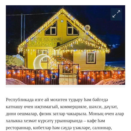
Республикада изге ай мохитен тудыру һәм бәйгедә
катнашу өчен иҗтимагый, коммерцияле, шәхси, дәүләт,
дини оешмалар, физик затлар чакырыла. Моның өчен алар
халыкка хезмәт күрсәтү урыннарында – кафе һәм
рестораннар, кибетләр һәм сәүдә үзәкләре, салоннар,