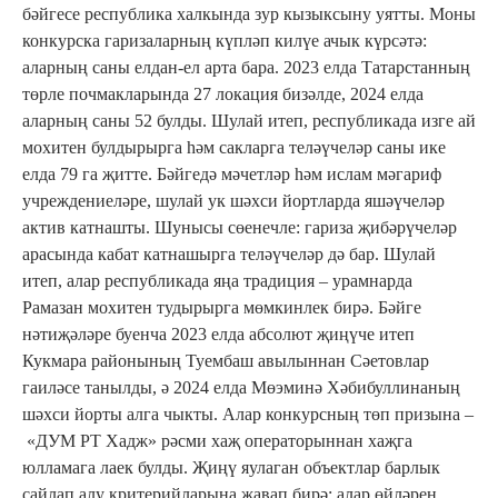
бәйгесе республика халкында зур кызыксыну уятты. Моны
конкурска гаризаларның күпләп килүе ачык күрсәтә:
аларның саны елдан-ел арта бара. 2023 елда Татарстанның
төрле почмакларында 27 локация бизәлде, 2024 елда
аларның саны 52 булды. Шулай итеп, республикада изге ай
мохитен булдырырга һәм сакларга теләүчеләр саны ике
елда 79 га җитте. Бәйгедә мәчетләр һәм ислам мәгариф
учреждениеләре, шулай ук шәхси йортларда яшәүчеләр
актив катнашты. Шунысы сөенечле: гариза җибәрүчеләр
арасында кабат катнашырга теләүчеләр дә бар. Шулай
итеп, алар республикада яңа традиция – урамнарда
Рамазан мохитен тудырырга мөмкинлек бирә. Бәйге
нәтиҗәләре буенча 2023 елда абсолют җиңүче итеп
Кукмара районының Туембаш авылыннан Сәетовлар
гаиләсе танылды, ә 2024 елда Мөэминә Хәбибуллинаның
шәхси йорты алга чыкты. Алар конкурсның төп призына –
«ДУМ РТ Хадж» рәсми хаҗ операторыннан хаҗга
юлламага лаек булды. Җиңү яулаган объектлар барлык
сайлап алу критерийларына җавап бирә: алар өйләрен