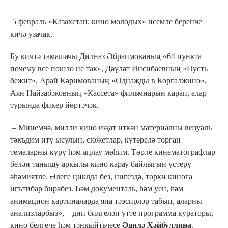
5 февраль «Казахстан: кино молодых» исемле беренче
кичә узачак.
Бу кичтә тамашачы Дилназ Әбраимованың «64 пункта
почему все пошло не так», Дәүләт Инсибаевның «Пусть
бежит», Арай Кәримованың «Однажды в Коргалжино»,
Аян Найзабәковның «Кассета» фильмнарын карап, алар
турында фикер йөртәчәк.
– Минемчә, милли кино иҗат иткән материалны визуаль
тәкъдим итү ысулын, сюжетлар, күтәрелә торган
темаларны күрү һәм аңлау мөһим. Төрле кинематографлар
белән танышу аркылы кино карау байлыгын үстерү
әһәмиятле. Әлеге циклда без, нигездә, төрки кинога
игътибар бирәбез. Һәм документаль, һәм уен, һәм
анимацион картиналарда яңа тәэсирләр табып, аларны
анализларбыз», – дип билгеләп үтте программа кураторы,
кино белгече һәм тәнкыйтьчесе
Әдилә Хәйбуллина
.