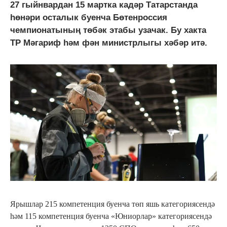
27 гыйнвардан 15 мартка кадәр Татарстанда
һөнәри осталык буенча Бөтенроссия
чемпионатының төбәк этабы узачак. Бу хакта
ТР Мәгариф һәм фән министрлыгы хәбәр итә.
Ярышлар 215 компетенция буенча төп яшь категориясендә
һәм 115 компетенция буенча «Юниорлар» категориясендә