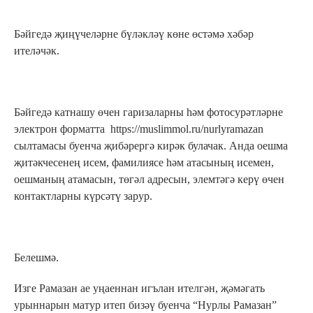
Бәйгедә җиңүчеләрне бүләкләү көне өстәмә хәбәр
ителәчәк.
Бәйгедә катнашу өчен гаризаларны һәм фотосурәтләрне
электрон форматта https://muslimmol.ru/nurlyramazan
сылтамасы буенча җибәрергә кирәк булачак. Анда оешма
җитәкчесенең исем, фамилиясе һәм атасының исемен,
оешманың атамасын, төгәл адресын, элемтәгә керү өчен
контактларны күрсәтү зарур.
Белешмә.
Изге Рамазан ае уңаеннан игълан ителгән, җәмәгать
урыннарын матур итеп бизәү буенча “Нурлы Рамазан”