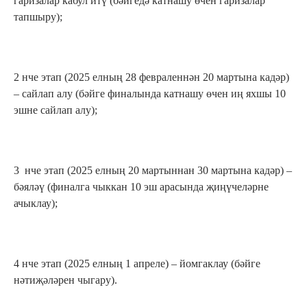
гаризалар кабул итү (бәйгедә катнашу өчен гаризалар
тапшыру);
2 нче этап (2025 елның 28 февраленнән 20 мартына кадәр)
– сайлап алу (бәйге финалында катнашу өчен иң яхшы 10
эшне сайлап алу);
3 нче этап (2025 елның 20 мартыннан 30 мартына кадәр) –
бәяләү (финалга чыккан 10 эш арасында җиңүчеләрне
ачыклау);
4 нче этап (2025 елның 1 апреле) – йомгаклау (бәйге
нәтиҗәләрен чыгару).