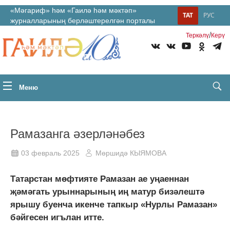
«Мәгариф» һәм «Гаилә һәм мәктәп»
ТАТ
РУС
журналларының берләштерелгән порталы
/
Теркəлү
Керү
Меню
Рамазанга әзерләнәбез
03 февраль 2025
Мөршидә КЫЯМОВА
Татарстан мөфтияте Рамазан ае уңаеннан
җәмәгать урыннарының иң матур бизәлештә
ярышу буенча икенче тапкыр «Нурлы Рамазан»
бәйгесен игълан итте.