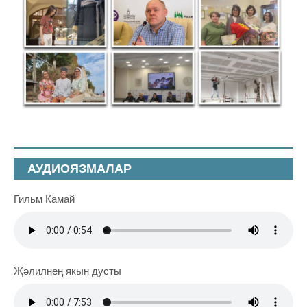
АУДИОЯЗМАЛАР
Гильм Камай
Җәлилнең якын дусты