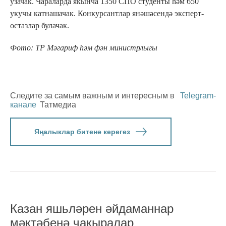
узачак. Чараларда якынча 1350 СПО студенты һәм 650
укучы катнашачак. Конкурсантлар янәшәсендә эксперт-
остазлар булачак.
Фото: ТР Мәгариф һәм фән министрлыгы
Следите за самым важным и интересным в
Telegram-
канале
Татмедиа
Яңалыклар битенә керегез
Казан яшьләрен әйдаманнар
мәктәбенә чакыралар