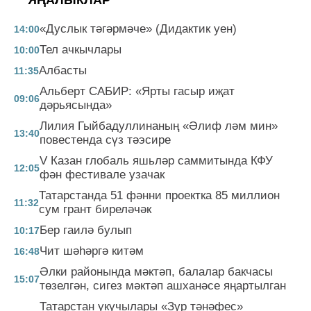
«Дуслык тәгәрмәче» (Дидактик уен)
14:00
Тел ачкычлары
10:00
Албасты
11:35
Альберт САБИР: «Ярты гасыр иҗат
09:06
дәрьясында»
Лилия Гыйбадуллинаның «Әлиф ләм мин»
13:40
повестенда сүз тәэсире
V Казан глобаль яшьләр саммитында КФУ
12:05
фән фестивале узачак
Татарстанда 51 фәнни проектка 85 миллион
11:32
сум грант биреләчәк
Бер гаилә булып
10:17
Чит шәһәргә китәм
16:48
Әлки районында мәктәп, балалар бакчасы
15:07
төзелгән, сигез мәктәп ашханәсе яңартылган
Татарстан укучылары «Зур тәнәфес»