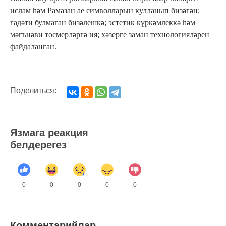
ислам һәм Рамазан ае символларын кулланып бизәгән;
гадәти булмаган бизәлешкә; эстетик күркәмлеккә һәм
мәгънәви төсмерләргә ия; хәзерге заман технологияләрен
файдаланган.
Поделиться:
Язмага реакция
белдерегез
0
0
0
0
0
Комментарийлар