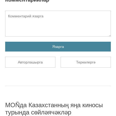
Язарга
Авторлашырга
Теркәлергә
MOÑда Казахстанның яңа киносы
турында сөйләячәкләр