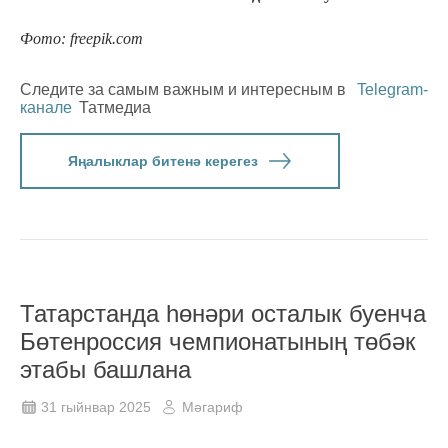
Фото: freepik.com
Следите за самым важным и интересным в
Telegram-
канале
Татмедиа
Яңалыклар битенә керегез
Татарстанда һөнәри осталык буенча
Бөтенроссия чемпионатының төбәк
этабы башлана
31 гыйнвар 2025
Мәгариф