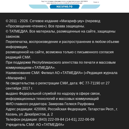
© 2011 - 2026. Сетевое издание «Мәгариф-уку» (перевод
«Просвещение-чтение»). Все права защищены.
© ТАТМЕДИА. Все материалы, размещенные на сайте, защищены
законом.
Перепечатка, воспроизведение и распространение в любом объеме
информации,
размещенной на сайте, возможна только с письменного согласия
редакций СМИ.
При поддержке Республиканского агентства по печати и массовым
коммуникациям «ТАТМЕДИА».
Наименование СМИ: Филиал АО «ТАТМЕДИА» («Редакция журнала
«Магариф»)
№ свидетельства о регистрации СМИ, дата: ФС 77-71190 от 27
сентября 2017 г.
выдано Федеральной службой по надзору в сфере связи,
информационных технологий и массовых коммуникаций
ФИО главного редактора: Закирова Гелюся Рауфовна
Адрес редакции: 420066, Российская Федерация, Татарстан Респ., г.
Казань, ул. Декабристов, д. 2
Телефон редакции: (843) 222-09-84 (14-61], 222-06-09
Учредитель СМИ: АО «ТАТМЕДИА»