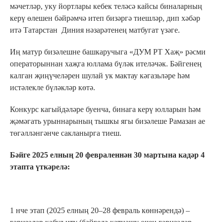
мәчетләр, уку йортлары кебек теләсә кайсы биналарның
керү өлешен бәйрәмчә итеп бизәргә тиешләр, дип хәбәр
итә Татарстан Диния нәзарәтенең матбугат үзәге.
Иң матур бизәлешне башкаручыга «ДУМ РТ Хаҗ» рәсми
операторыннан хаҗга юллама бүләк ителәчәк. Бәйгенең
калган җиңүчеләрен шулай ук мактау кәгазьләре һәм
истәлекле бүләкләр көтә.
Конкурс кагыйдәләре буенча, бинага керү юлларын һәм
җәмәгать урыннарының тышкы ягы бизәлеше Рамазан ае
төгәлләнгәнче сакланырга тиеш.
Бәйге 2025 елның 20 февраленнән 30 мартына кадәр 4
этапта үткәрелә:
1 нче этап (2025 елның 20–28 февраль көннәрендә) –