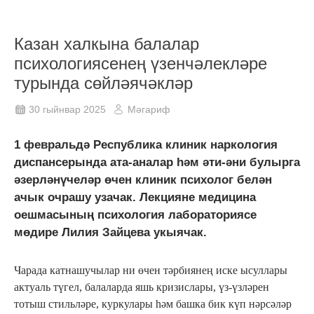
Казан халкына балалар
психологиясенең үзенчәлекләре
турында сөйләячәкләр
30 гыйнвар 2025
Мәгариф
1 февральдә Республика клиник наркология
диспансерында ата-аналар һәм әти-әни булырга
әзерләнүчеләр өчен клиник психолог белән
ачык очрашу узачак. Лекцияне медицина
оешмасының психология лабораториясе
мөдире Лилия Зайцева укыячак.
Чарада катнашучылар ни өчен тәрбиянең иске ысуллары
актуаль түгел, балаларда яшь кризислары, үз-үзләрен
тотыш стильләре, куркулары һәм башка бик күп нәрсәләр