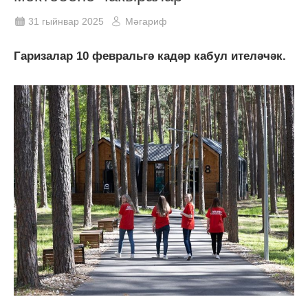
31 гыйнвар 2025
Мәгариф
Гаризалар 10 февральгә кадәр кабул ителәчәк.