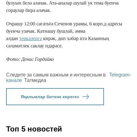
булуын белә алачак. Ата-аналар шулай ук тема буенча
сораулар бирә алачак.
Очрашу 12:00 сәгатьтә Сеченов урамы, 6 корп.д адресы
буенча узачак. Катнашу бушлай, әмма
алдан
теркәлергә
кирәк, дип хәбәр итә Казанның
сәламәтлек саклау идарәсе.
Фото: Денис Гордийко
Следите за самым важным и интересным в
Telegram-
канале
Татмедиа
Яңалыклар битенә керегез
Топ 5 новостей