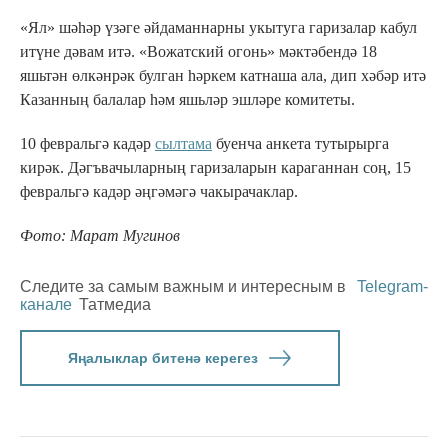
«Ял» шәһәр үзәге әйдаманнарны укытуга гаризалар кабул
итүне дәвам итә. «Вожатский огонь» мәктәбендә 18
яшьтән өлкәнрәк булган һәркем катнаша ала, дип хәбәр итә
Казанның балалар һәм яшьләр эшләре комитеты.
10 февральгә кадәр
сылтама
буенча анкета тутырырга
кирәк. Дәгъвачыларның гаризаларын караганнан соң, 15
февральгә кадәр әңгәмәгә чакырачаклар.
Фото: Марат Мугинов
Следите за самым важным и интересным в
Telegram-
канале
Татмедиа
Яңалыклар битенә керегез