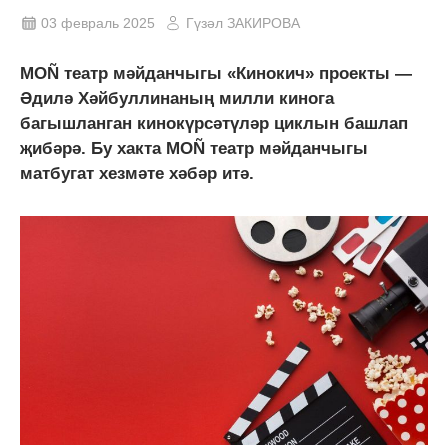
03 февраль 2025
Гүзәл ЗАКИРОВА
MOÑ театр мәйданчыгы «Кинокич» проекты —
Әдилә Хәйбуллинаның милли кинога
багышланган кинокүрсәтүләр циклын башлап
җибәрә. Бу хакта MOÑ театр мәйданчыгы
матбугат хезмәте хәбәр итә.