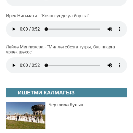
Ирек Нигъмәти - "Кояш сүнде ул йортта"
Ләйлә Минһаҗева - "Милләтебезгә тугры, буыннарга
үрнәк шәхес"
ИШЕТМИ КАЛМАГЫЗ
Бер гаилә булып