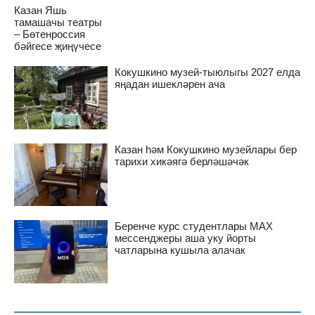
Казан Яшь
тамашачы театры
– Бөтенроссия
бәйгесе җиңүчесе
Кокушкино музей-тыюлыгы 2027 елда
яңадан ишекләрен ача
Казан һәм Кокушкино музейлары бер
тарихи хикәягә берләшәчәк
Беренче курс студентлары MAX
мессенджеры аша уку йорты
чатларына кушыла алачак