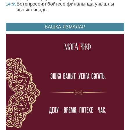
Бөтенроссия бәйгесе финалында уңышлы
14:59
чыгыш ясады
БАШКА ЯЗМАЛАР