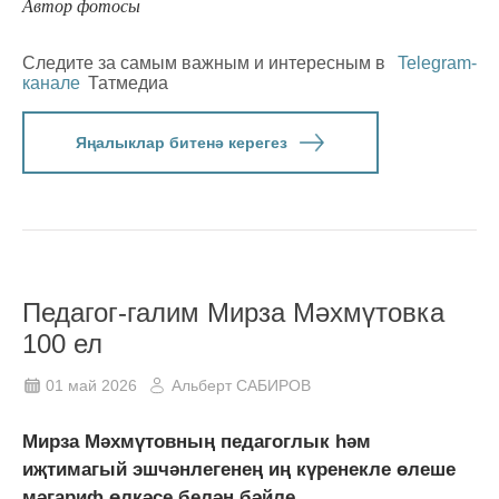
Автор фотосы
Следите за самым важным и интересным в
Telegram-
канале
Татмедиа
Яңалыклар битенә керегез
Педагог-галим Мирза Мәхмүтовка
100 ел
01 май 2026
Альберт САБИРОВ
Мирза Мәхмүтовның педагоглык һәм
иҗтимагый эшчәнлегенең иң күренекле өлеше
мәгариф өлкәсе белән бәйле.