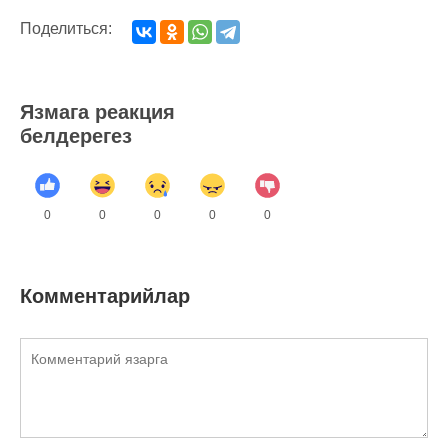
Поделиться:
Язмага реакция
белдерегез
0
0
0
0
0
Комментарийлар