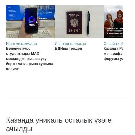
Ишетми калмагыз
Ишетми калмагыз
Онлайн хәбәрләр
Беренче курс
БДИны телдән
Казанда Россия о
студентлары MAX
мәгърифәтчеләр
мессенджеры аша уку
форумы узачак
йорты чатларына кушыла
алачак
Казанда уникаль осталык үзәге
ачылды