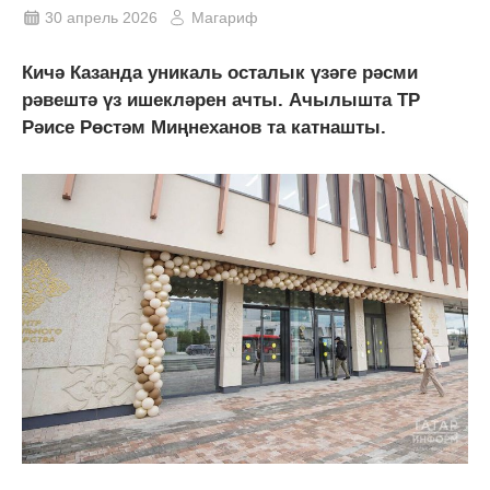
30 апрель 2026
Магариф
Кичә Казанда уникаль осталык үзәге рәсми
рәвештә үз ишекләрен ачты. Ачылышта ТР
Рәисе Рөстәм Миңнеханов та катнашты.