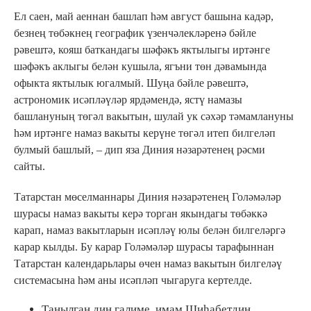
Ел саен, май аеннан башлап һәм август башына кадәр,
безнең төбәкнең географик үзенчәлекләренә бәйле
рәвештә, кояш баткандагы шәфәкъ яктылыгы иртәнге
шәфәкъ аклыгы белән кушыла, ягъни төн дәвамында
офыкта яктылык югалмый. Шуңа бәйле рәвештә,
астрономик исәпләүләр ярдәмендә, ястү намазы
башлануның төгәл вакытын, шулай ук сәхәр тәмамлануны
һәм иртәнге намаз вакыты керүне төгәл итеп билгеләп
булмый башлый, – дип яза Диния нәзарәтенең рәсми
сайты.
Татарстан мөселманнары Диния нәзарәтенең Голәмәләр
шурасы намаз вакыты керә торган якындагы төбәккә
карап, намаз вакытларын исәпләү юлы белән билгеләргә
карар кылды. Бу карар Голәмәләр шурасы тарафыннан
Татарстан календарьлары өчен намаз вакытын билгеләү
системасына һәм аны исәпләп чыгаруга кертелде.
Танылган дин галиме, имам Шиһабетдин