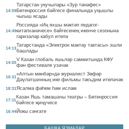
Татарстан укучылары «Зур тәнәфес»
Бөтенроссия бәйгесе финалында уңышлы
14:59
чыгыш ясады
Россиядә «Иң яхшы мәктәп педагог-
китапханәчесе» бәйгесенең икенче сезонына
14:49
гаризалар кабул ителә
Татарстанда «Электрон мактау тактасы» эшли
14:13
башлады
V Казан глобаль яшьләр саммитында КФУ
14:05
фән фестивале узачак
«Алтын мөнбәр»дә журналист Зөфәр
10:31
Дәүләтшинның ике фильмы тәкъдим ителәчәк
Ясалма фәһем һәм ислам
18:31
Казан Яшь тамашачы театры – Бөтенроссия
17:11
бәйгесе җиңүчесе
Йокы сәнгате
16:44
БАШКА ЯЗМАЛАР