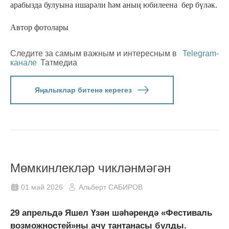
арабызда булуына ишарәли һәм аның юбилеена бер бүләк.
Автор фотолары
Следите за самым важным и интересным в
Telegram-
канале
Татмедиа
Яңалыклар битенә керегез
Мөмкинлекләр чикләнмәгән
01 май 2026
Альберт САБИРОВ
29 апрельдә Яшел Үзән шәһәрендә «Фестиваль
возможностей»ны ачу тантанасы булды.