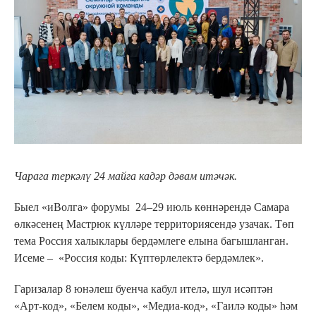
Чарага теркәлү 24 майга кадәр дәвам итәчәк.
Быел «иВолга» форумы 24–29 июль көннәрендә Самара
өлкәсенең Мастрюк күлләре территориясендә узачак. Төп
тема Россия халыклары бердәмлеге елына багышланган.
Исеме – «Россия коды: Күптөрлелектә бердәмлек».
Гаризалар 8 юнәлеш буенча кабул ителә, шул исәптән
«Арт-код», «Белем коды», «Медиа-код», «Гаилә коды» һәм