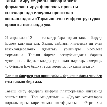
Тавыш бирү «Уңайлы шәһәр мохите
формалаштыру» федераль проекты
кысаларында илкүләм проектлар
составындагы «Тормыш өчен инфраструктура»
проекты нигезендә уза.
21 апрельдән 12 июньгә кадәр бара торган тавыш бирүдә
һәркем катнаша ала. Халык сайлавы нигезендә иң элек
төзекләндереләчәк җәмәгать урыннары исемлеге
формалаша. Тавыш бирүгә республикадагы барлык
муниципаль берәмлекләрдә урнашкан парклар, скверлар,
яр буйлары һәм башка территорияләр тәкъдим ителгән.
Тавыш бирүнең төп принцибы – бер кеше бары тик бер
генә тавыш бирә ала.
Тавыш бирү федераль цифрлы платформалар нигезендә
оештырылган. Төп мәйданчык – «Дәүләт хезмәтләре»
порталындагы кире элемтә платформасы – «Бергә хәл