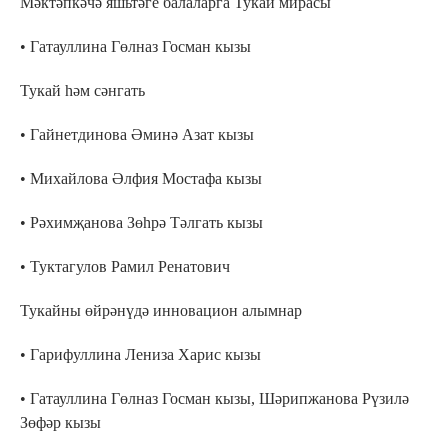
Мәктәпкәчә яшьтәге балаларга Тукай мирасы
• Гатауллина Гөлназ Госман кызы
Тукай һәм сәнгать
• Гайнетдинова Әминә Азат кызы
• Михайлова Әлфия Мостафа кызы
• Рәхимҗанова Зөһрә Тәлгать кызы
• Туктагулов Рамил Ренатович
Тукайны өйрәнүдә инновацион алымнар
• Гарифуллина Лениза Харис кызы
• Гатауллина Гөлназ Госман кызы, Шәрипжанова Рүзилә
Зөфәр кызы