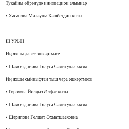
Тукайны өйрәнүдә инновацион алымнар
• Хәсәнова Миләүшә Кәшбетдин кызы
III УРЫН
Иң яхшы дәрес эшкәртмәсе
• Шәмсетдинова Гөлүсә Сәмигулла кызы
Иң яхшы сыйныфтан тыш чара эшкәртмәсе
• Горохова Йолдыз Әлфәт кызы
• Шәмсетдинова Гөлүсә Сәмигулла кызы
• Шәрипова Гөлшат Әхматшаеховна