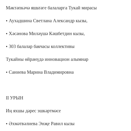
Мәктәпкәчә яшьтәге балаларга Тукай мирасы
• Аухадшина Светлана Александр кызы,
• Хәсәнова Миләүшә Кәшбетдин кызы,
• 303 балалар бакчасы коллективы
Тукайны өйрәнүдә инновацион алымнар
• Саниева Марина Владимировна
II УРЫН
Иң яхшы дәрес эшкәртмәсе
• Әхмәтвәлиева Энҗе Равил кызы