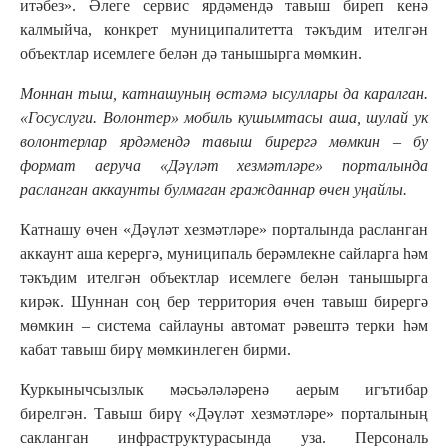
итәбез». Әлеге сервис ярдәмендә тавыш биреп кенә
калмыйча, конкрет муниципалитетта тәкъдим ителгән
объектлар исемлеге белән дә танышырга мөмкин.
Моннан тыш, катнашуның өстәмә ысуллары да каралган.
«Госуслуги. Волонтер» мобиль кушымтасы аша, шулай ук
волонтерлар ярдәмендә тавыш бирергә мөмкин – бу
формат аеруча «Дәүләт хезмәтләре» порталында
расланган аккаунты булмаган гражданнар өчен уңайлы
.
Катнашу өчен «Дәүләт хезмәтләре» порталында расланган
аккаунт аша керергә, муниципаль берәмлекне сайларга һәм
тәкъдим ителгән объектлар исемлеге белән танышырга
кирәк. Шуннан соң бер территория өчен тавыш бирергә
мөмкин – система сайлауны автомат рәвештә терки һәм
кабат тавыш бирү мөмкинлеген бирми.
Куркынычсызлык мәсьәләләренә аерым игътибар
бирелгән. Тавыш бирү «Дәүләт хезмәтләре» порталының
сакланган инфраструктурасында уза. Персональ