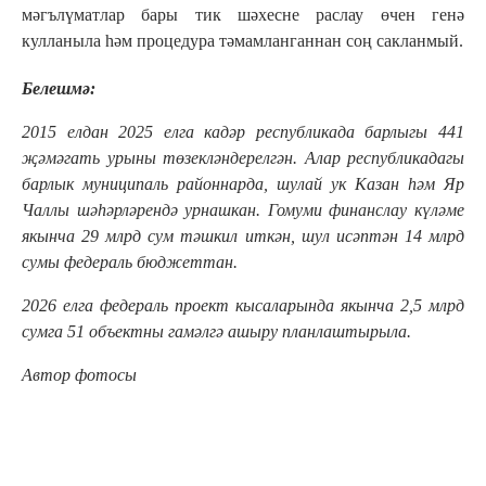
мәгълүматлар бары тик шәхесне раслау өчен генә
кулланыла һәм процедура тәмамланганнан соң сакланмый.
Белешмә:
2015 елдан 2025 елга кадәр республикада барлыгы 441
җәмәгать урыны төзекләндерелгән. Алар республикадагы
барлык муниципаль районнарда, шулай ук Казан һәм Яр
Чаллы шәһәрләрендә урнашкан. Гомуми финанслау күләме
якынча 29 млрд сум тәшкил иткән, шул исәптән 14 млрд
сумы федераль бюджеттан.
2026 елга федераль проект кысаларында якынча 2,5 млрд
сумга 51 объектны гамәлгә ашыру планлаштырыла.
Автор фотосы