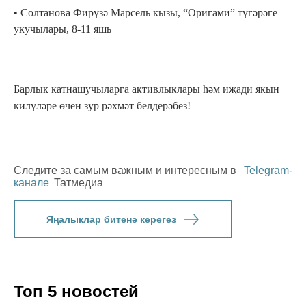
• Солтанова Фирүзә Марсель кызы, “Оригами” түгәрәге
укучылары, 8-11 яшь
Барлык катнашучыларга активлыклары һәм иҗади якын
килүләре өчен зур рәхмәт белдерәбез!
Следите за самым важным и интересным в
Telegram-
канале
Татмедиа
Яңалыклар битенә керегез
Топ 5 новостей