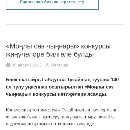
Яңалыклар битенә керегез
«Моңлы саз чыңнары» конкурсы
җиңүчеләре билгеле булды
30 апрель 2026
Мәгариф
Бөек шагыйрь Габдулла Тукайның тууына 140
ел тулу уңаеннан оештырылган «Моңлы саз
чыңнары» конкурсы нәтиҗәләре ясалды.
Конкурсның төп максаты – Тукай иҗатын һәм тормыш
юлын яшь буынга җиткерү, популярлаштыру, шулай ук
педагогларның иҗади потенциалын ачу иде.