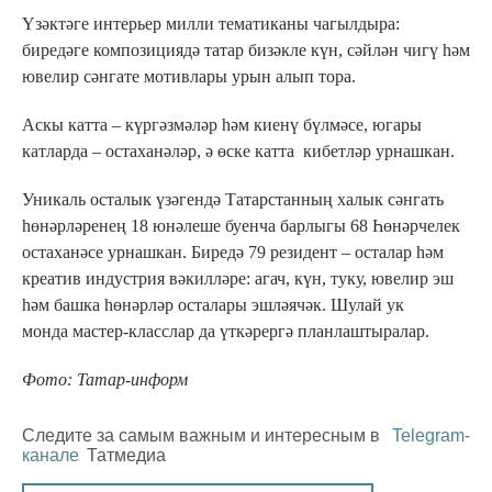
Үзәктәге интерьер милли тематиканы чагылдыра:
биредәге композициядә татар бизәкле күн, сәйлән чигү һәм
ювелир сәнгате мотивлары урын алып тора.
Аскы катта – күргәзмәләр һәм киенү бүлмәсе, югары
катларда – остаханәләр, ә өске катта кибетләр урнашкан.
Уникаль осталык үзәгендә Татарстанның халык сәнгать
һөнәрләренең 18 юнәлеше буенча барлыгы 68 Һөнәрчелек
остаханәсе урнашкан. Биредә 79 резидент – осталар һәм
креатив индустрия вәкилләре: агач, күн, туку, ювелир эш
һәм башка һөнәрләр осталары эшләячәк. Шулай ук
монда мастер-класслар да үткәрергә планлаштыралар.
Фото: Татар-информ
Следите за самым важным и интересным в
Telegram-
канале
Татмедиа