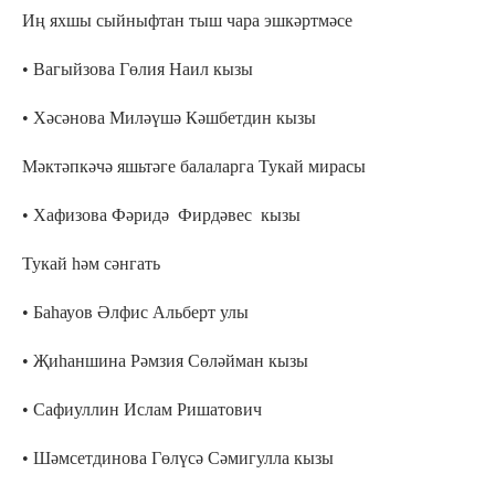
Иң яхшы сыйныфтан тыш чара эшкәртмәсе
• Вагыйзова Гөлия Наил кызы
• Хәсәнова Миләүшә Кәшбетдин кызы
Мәктәпкәчә яшьтәге балаларга Тукай мирасы
• Хафизова Фәридә Фирдәвес кызы
Тукай һәм сәнгать
• Баһауов Әлфис Альберт улы
• Җиһаншина Рәмзия Сөләйман кызы
• Сафиуллин Ислам Ришатович
• Шәмсетдинова Гөлүсә Сәмигулла кызы