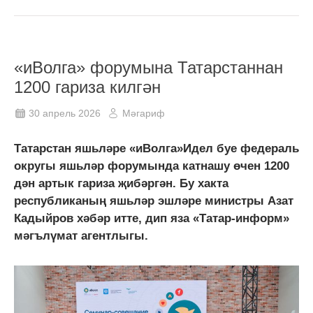
«иВолга» форумына Татарстаннан
1200 гариза килгән
30 апрель 2026
Мәгариф
Татарстан яшьләре «иВолга»Идел буе федераль
округы яшьләр форумында катнашу өчен 1200
дән артык гариза җибәргән. Бу хакта
республиканың яшьләр эшләре министры Азат
Кадыйров хәбәр итте, дип яза «Татар-информ»
мәгълүмат агентлыгы.