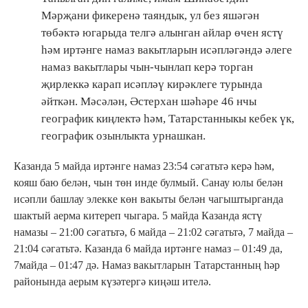
Мәрҗани фикеренә таяндык, ул без яшәгән
төбәктә югарыда телгә алынган айлар өчен ястү
һәм иртәнге намаз вакытларын исәпләгәндә әлеге
намаз вакытлары чын-чынлап керә торган
җирлеккә карап исәпләү кирәклеге турында
әйткән. Мәсәлән, Әстерхан шәһәре 46 нчы
географик киңлектә һәм, Татарстанныкы кебек үк,
географик озынлыкта урнашкан.
Казанда 5 майда иртәнге намаз 23:54 сәгатьтә керә һәм,
кояш баю белән, чын төн инде булмый. Санау юлы белән
исәпли башлау элекке көн вакыты белән чагыштырганда
шактый аерма китереп чыгара. 5 майда Казанда ястү
намазы – 21:00 сәгатьтә, 6 майда – 21:02 сәгатьтә, 7 майда –
21:04 сәгатьтә. Казанда 6 майда иртәнге намаз – 01:49 да,
7майда – 01:47 дә. Намаз вакытларын Татарстанның һәр
районында аерым күзәтергә киңәш ителә.