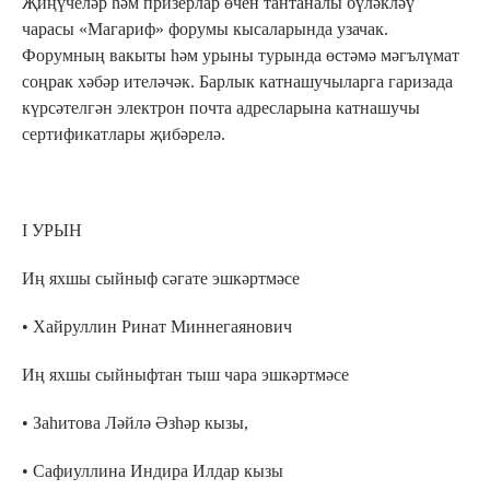
Җиңүчеләр һәм призерлар өчен тантаналы бүләкләү
чарасы «Магариф» форумы кысаларында узачак.
Форумның вакыты һәм урыны турында өстәмә мәгълүмат
соңрак хәбәр ителәчәк. Барлык катнашучыларга гаризада
күрсәтелг
ән
электрон почта адресларына катнашучы
сертификатлары җибәрелә.
I УРЫН
Иң яхшы сыйныф сәгате эшкәртмәсе
• Хайруллин Ринат Миннегаянович
Иң яхшы сыйныфтан тыш чара эшкәртмәсе
• Заһитова Ләйлә Әзһәр кызы,
• Сафиуллина Индира Илдар кызы