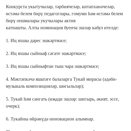
Конкурста укытучылар, тәрбиячеләр, китапханәчеләр,
өстәмә белем бирү педагоглары, гомуми һәм өстәмә белем
бирү оешмалары укучылары актив
катнашты. Алты номинация буенча эшләр кабул ителде:
1. Иң яхшы дәрес эшкәртмәсе;
2. Иң яхшы сыйныф сәгате эшкәртмәсе;
3. Иң яхшы сыйныфтан тыш чара эшкәртмәсе;
4. Мәктәпкәчә яшьтәге балаларга Тукай мирасы (әдәби-
музыкаль композицияләр, шөгыльләр);
5. Тукай һәм сәнгать (иҗади эшләр: шигырь, әкият, эссе,
очерк);
6. Тукайны өйрәнүдә инновацион алымнар.