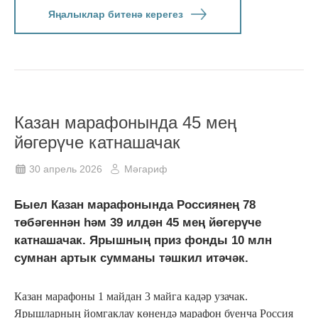
Яңалыклар битенә керегез
Казан марафонында 45 мең
йөгерүче катнашачак
30 апрель 2026
Мәгариф
Быел Казан марафонында Россиянең 78
төбәгеннән һәм 39 илдән 45 мең йөгерүче
катнашачак. Ярышның приз фонды 10 млн
сумнан артык сумманы тәшкил итәчәк.
Казан марафоны 1 майдан 3 майга кадәр узачак.
Ярышларның йомгаклау көнендә марафон буенча Россия