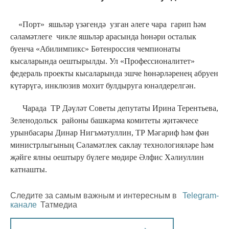
«Порт» яшьләр үзәгендә узган әлеге чара гарип һәм
сәламәтлеге чикле яшьләр арасында һөнәри осталык
буенча «Абилимпикс» Бөтенроссия чемпионаты
кысаларында оештырылды. Ул «Профессионалитет»
федераль проекты кысаларында эшче һөнәрләренең абруен
күтәрүгә, инклюзив мохит булдыруга юнәлдерелгән.
Чарада ТР Дәүләт Советы депутаты Ирина Терентьева,
Зеленодольск районы башкарма комитеты җитәкчесе
урынбасары Динар Нигъмәтуллин, ТР Мәгариф һәм фән
министрлыгының Сәламәтлек саклау технологияләре һәм
җәйге ялны оештыру бүлеге мөдире Әлфис Хәлиуллин
катнашты.
Следите за самым важным и интересным в
Telegram-
канале
Татмедиа