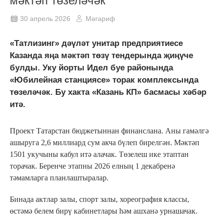
мәктәп төзеләчәк
30 апрель 2026
Мәгариф
«Татлизинг» дәүләт унитар предприятиесе
Казанда яңа мәктәп төзү тендерында җиңүче
булды. Уку йорты Идел буе районында
«Юбилейная станциясе» торак комплексында
төзеләчәк. Бу хакта «Казань КП» басмасы хәбәр
итә.
Проект Татарстан бюджетыннан финанслана. Аны гамәлгә
ашыруга 2,6 миллиард сум акча бүлеп бирелгән. Мәктәп
1501 укучыны кабул итә алачак. Төзелеш ике этаптан
торачак. Беренче этапны 2026 елның 1 декабренә
тәмамларга планлаштыралар.
Бинада актлар залы, спорт залы, хореография классы,
өстәмә белем бирү кабинетлары һәм ашханә урнашачак.