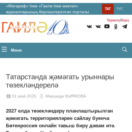
«Мәгариф» һәм «Гаилә һәм мәктәп»
ТАТ
РУС
журналларының берләштерелгән порталы
/
Теркəлү
Керү
Меню
Татарстанда җәмәгать урыннары
төзекләндерелә
01 май 2026
Мөршидә КЫЯМОВА
2027 елда төзекләндерү планлаштырылган
җәмәгать территорияләрен сайлау буенча
Бөтенроссия онлайн тавыш бирү дәвам итә.