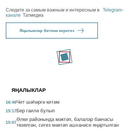
Следите за самым важным и интересным в
Telegram-
канале
Татмедиа
Яңалыклар битенә керегез
ЯҢАЛЫКЛАР
Чит шәһәргә китәм
16:48
Бер гаилә булып
15:17
Әлки районында мәктәп, балалар бакчасы
15:07
төзелгән, сигез мәктәп ашханәсе яңартылган