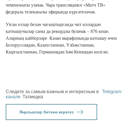
чемпионаты узачак. Чара трансляциясе «Матч ТВ»
федераль телеканалы эфирында күрсәтеләчәк.
Узган еллар белән чагыштырганда чит илләрдән
катнашучылар саны да рекордлы булачак – 876 кеше.
Аларның кайберләре Казан марафонында катнашу өчен
Белоруссиядән, Казахстаннан, Үзбәкстаннан,
Кыргызстаннан, Германиядән һәм Кениядән килгән.
Следите за самым важным и интересным в
Telegram-
канале
Татмедиа
Яңалыклар битенә керегез