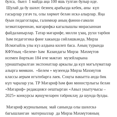
булса, быел 1 майда аңа 100 яшь тулган булыр иде.
Шулай да бу шәхес безнең арабызда кебек, аны күп
гасырлар узгач та, олы хөрмәт белән искә алырлар. Яңа
буын педагоглары, галимнәр аның фәнни-гамәли
хезмәтләреннән, мәгарифкә кагылышлы мирасыннан
файдаланырлар. Татар мәгарифе, милли үзаң, рухи тәрбия
һәм педагогика фәне хакында сөйләшкәндә, Мирза
Исмәгыйль улы күз алдына килеп баса. Аның турында
КФУның «Белем» һәм Казандагы Мирза Мәхмүтов
исемен йөрткән 184 нче мәктәп музейларына
урнаштырылган экспонатлар аркылы да күп мәгълүматлар
алырга мөмкин. «Белем » музеенда Мирза Мәхмүтов
классы аерым игътибарга лаек. Соңгы вакытта анда бик
күп чаралар уза. ТР Мәгариф һәм фән министрлыгы белән
«Мәгариф» редакциясе оештырган «Авыл укытучысы –
2025» конкурсы җиңүчеләрен тәбрикләү дә шунда булды.
Мәгариф журналының май санында олы шәхескә
багышланган материаллар да Мирза Мәхмүтовның