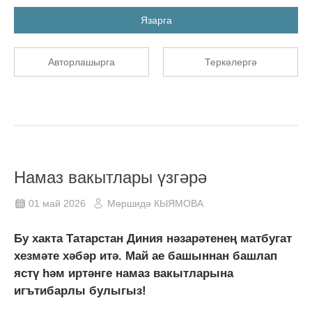
Язарга
Авторлашырга
Теркәлергә
Намаз вакытлары үзгәрә
01 май 2026
Мөршидә КЫЯМОВА
Бу хакта Татарстан Диния нәзарәтенең матбугат
хезмәте хәбәр итә. Май ае башыннан башлап
ястү һәм иртәнге намаз вакытларына
игътибарлы булыгыз!