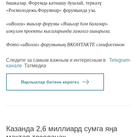
башкалар. Форумда катнашу бушлай, теркәлү
«Росмолодежь.Форумнар» форумында уза.
«иВолга» яшьләр форумы «Яшьләр һәм балалар»
илкүләм проекты кысаларында гамәлгә ашырыла.
Фото:«иВолга» форумының ВКОНТАКТЕ сәхифәсеннән
Следите за самым важным и интересным в
Telegram-
канале
Татмедиа
Яңалыклар битенә керегез
Казанда 2,6 миллиард сумга яңа