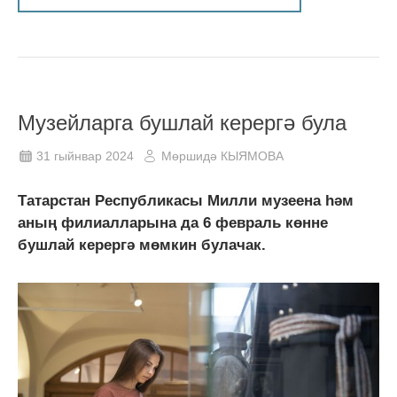
Музейларга бушлай керергә була
31 гыйнвар 2024
Мөршидә КЫЯМОВА
Татарстан Республикасы Милли музеена һәм
аның филиалларына да 6 февраль көнне
бушлай керергә мөмкин булачак.