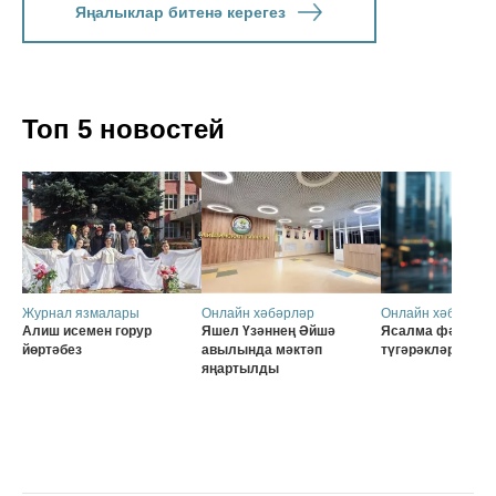
Яңалыклар битенә керегез
Топ 5 новостей
Журнал язмалары
Онлайн хәбәрләр
Онлайн хәбәрләр
Алиш исемен горур
Яшел Үзәннең Әйшә
Ясалма фәһем б
йөртәбез
авылында мәктәп
түгәрәкләр
яңартылды