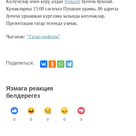
Килүчеләр өчен керү алдан
теркәлү
буенча бушлай.
Кунакларны 15:00 сәгатьтә Пушкин урамы, 86 адресы
буенча урнашкан күргәзмә залында көтәчәкләр.
Презентация татар телендә узачак.
Чыганак:
"Татар-информ"
Поделиться:
Язмага реакция
белдерегез
0
0
0
0
0