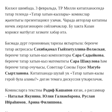
Киләсе шимбәдә, 3 февральдә, ТР Милли китапханәсендә
татар телендә «Татар хатын-кызлары» комикслар
җыентыгы презентациясе узачак. Чарада авторлар китапны
ничек әзерләгәннәрен сөйләячәкләр. Бу хакта Казан
мэриясе матбугат хезмәте хәбәр итә.
Басмада дүрт героиняның тарихы яктыртыла: беренче
татар актрисасы
Сәхибҗамал Гыйззәтуллина-Волжская
,
беренче татар хатын-кыз композиторы
Сара Садыйкова
,
беренче татар хатын-кыз математигы
Сара Шакулова
һәм
беренче татар очучысы, Советлар Союзы Герое
Мәгубә
Сыртланова
. Китапханәдә шулай ук «Татар хатын-кызы
герой була аламы?» дигән темага дискуссия үткәреләчәк.
Комиксларга текстны
Рәдиф Кашапов
язган, ә рәссамнар
–
Наталья Якунина
,
Юлия Галиәкбарова
,
Руслан
Ибраһимов
,
Арина Филиппова
.