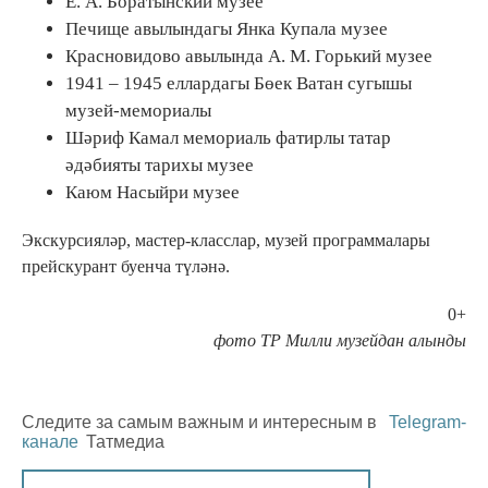
Е. А. Боратынский музее
Печище авылындагы Янка Купала музее
Красновидово авылында А. М. Горький музее
1941 – 1945 еллардагы Бөек Ватан сугышы
музей-мемориалы
Шәриф Камал мемориаль фатирлы татар
әдәбияты тарихы музее
Каюм Насыйри музее
Экскурсияләр, мастер-класслар, музей программалары
прейскурант буенча түләнә.
0+
фото ТР Милли музейдан алынды
Следите за самым важным и интересным в
Telegram-
канале
Татмедиа