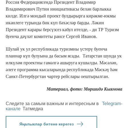
Россия Федерациясендә Президент Владимир
Владимирович Путин инициативасы белән барлыкка
килде. Илгә мондый проект булдырырга кирәкме-юкмы
икәнлеге турында бик күп бәхәсләр барды. Ләкин
Президент карары берсүзсез кабул ителде, - ди ТР Туризм
буенча дәүләт комитеты рәисе Сергей Иванов.
Шулай ук ул республикада туризмны үстерү буенча
планнар күп булуына да басым ясады. Татарстан шунда ук
илкүләм проектны гамәлгә ашыруга кушылды. Мәсәлән,
әлеге программа кысаларында республикада Мәскәү һәм
Санкт-Петербургтан чартер рейслары оештырылган.
Материал, фото: Мөршидә Кыямова
Следите за самым важным и интересным в
Telegram-
канале
Татмедиа
Яңалыклар битенә керегез