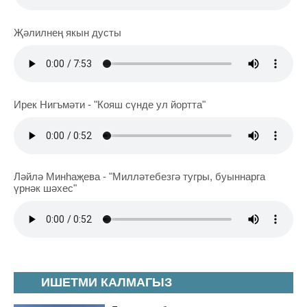
Җәлилнең якын дусты
Ирек Нигъмәти - "Кояш сүнде ул йортта"
Ләйлә Минһаҗева - "Милләтебезгә тугры, буыннарга
үрнәк шәхес"
ИШЕТМИ КАЛМАГЫЗ