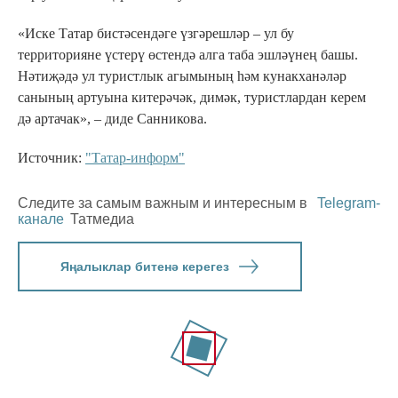
«Иске Татар бистәсендәге үзгәрешләр – ул бу
территорияне үстерү өстендә алга таба эшләүнең башы.
Нәтиҗәдә ул туристлык агымының һәм кунакханәләр
санының артуына китерәчәк, димәк, туристлардан керем
дә артачак», – диде Санникова.
Источник:
"Татар-информ"
Следите за самым важным и интересным в
Telegram-
канале
Татмедиа
Яңалыклар битенә керегез