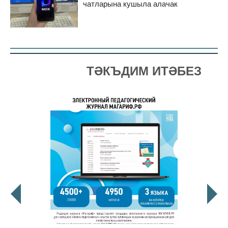
чатларына кушыла алачак
ТӘКЪДИМ ИТӘБЕЗ