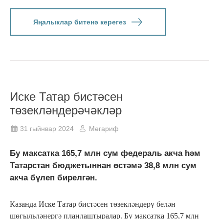
Яңалыклар битенә керегез
Иске Татар бистәсен
төзекләндерәчәкләр
31 гыйнвар 2024
Мәгариф
Бу максатка 165,7 млн сум федераль акча һәм
Татарстан бюджетыннан өстәмә 38,8 млн сум
акча бүлеп бирелгән.
Казанда Иске Татар бистәсен төзекләндерү белән
шөгыльләнергә планлаштыралар. Бу максатка 165,7 млн