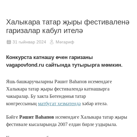
Халыкара татар җыры фестиваленә
гаризалар кабул ителә
31 гыйнвар 2024
Мәгариф
Конкурста катнашу өчен гаризаны
vagapovfond.ru сайтында тутырырга мөмкин.
Яшь башкаручыларны Рәшит Ваһапов исемендәге
Халыкара татар җыры фестивалендә катнашырга
чакыралар. Бу хакта Бөтендөнья татар
конгрессының
матбугат хезмәтендә
хәбәр ителә.
Бәйге
Рәшит Ваһапов
исемендәге Халыкара татар җыры
фестивале кысаларында 2007 елдан бирле уздырыла.