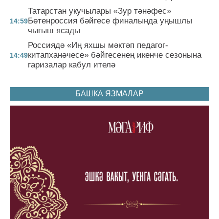
Татарстан укучылары «Зур тәнәфес»
Бөтенроссия бәйгесе финалында уңышлы
14:59
чыгыш ясады
Россиядә «Иң яхшы мәктәп педагог-
китапханәчесе» бәйгесенең икенче сезонына
14:49
гаризалар кабул ителә
БАШКА ЯЗМАЛАР