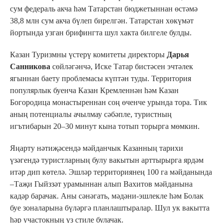
сум федераль акча һәм Татарстан бюджетыннан өстәмә
38,8 млн сум акча бүлеп бирелгән. Татарстан хөкүмәт
йортында узган брифингта шул хакта билгеле булды.
Казан Туризмны үстерү комитеты директоры
Дарья
Санникова
сөйләгәнчә, Иске Татар бистәсен эчтәлек
ягыннан баету проблемасы күптән туды. Территория
популярлык буенча Казан Кремленнән һәм Казан
Богородица монастыреннан соң өченче урында тора. Тик
аның потенциалы ачылмау сәбәпле, туристның
игътибарын 20–30 минут кына тотып торырга мөмкин.
Яңарту нәтиҗәсендә мәйданчык Казанның тарихи
үзәгендә туристларның булу вакытын арттырырга ярдәм
итәр дип көтелә. Эшләр территориянең 100 га мәйданында
–Таҗи Гыйззәт урамыннан алып Вахитов мәйданына
кадәр барачак. Аны сәнәгать, мәдәни-эшлекле һәм Болак
буе зоналарына бүләргә планлаштыралар. Шул ук вакытта
һәр участокның үз стиле булачак.