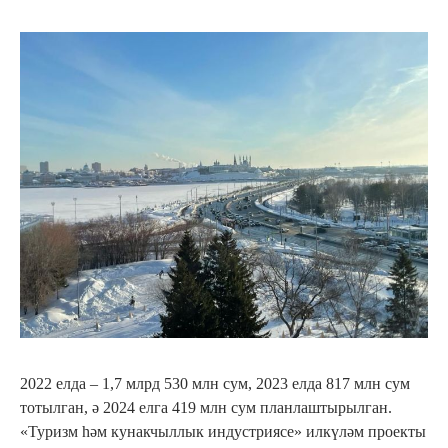
2022 елда – 1,7 млрд 530 млн сум, 2023 елда 817 млн сум
тотылган, ә 2024 елга 419 млн сум планлаштырылган.
«Туризм һәм кунакчыллык индустриясе» илкүләм проекты