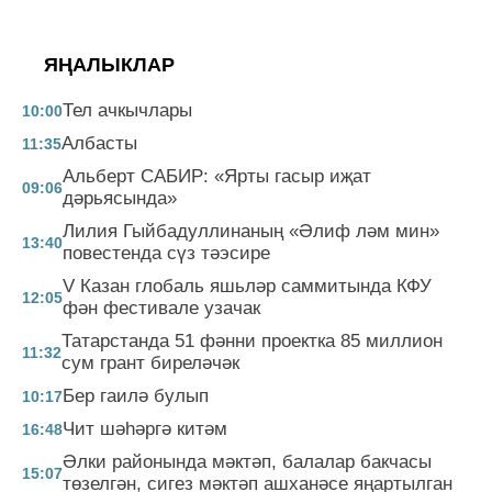
ЯҢАЛЫКЛАР
Тел ачкычлары
10:00
Албасты
11:35
Альберт САБИР: «Ярты гасыр иҗат
09:06
дәрьясында»
Лилия Гыйбадуллинаның «Әлиф ләм мин»
13:40
повестенда сүз тәэсире
V Казан глобаль яшьләр саммитында КФУ
12:05
фән фестивале узачак
Татарстанда 51 фәнни проектка 85 миллион
11:32
сум грант биреләчәк
Бер гаилә булып
10:17
Чит шәһәргә китәм
16:48
Әлки районында мәктәп, балалар бакчасы
15:07
төзелгән, сигез мәктәп ашханәсе яңартылган