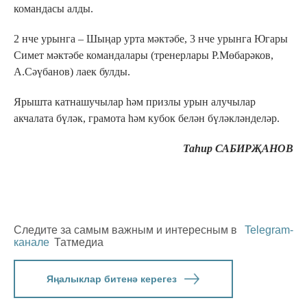
командасы алды.
2 нче урынга – Шыңар урта мәктәбе, 3 нче урынга Югары
Симет мәктәбе командалары (тренерлары Р.Мөбарәков,
А.Сәүбанов) лаек булды.
Ярышта катнашучылар һәм призлы урын алучылар
акчалата бүләк, грамота һәм кубок белән бүләкләнделәр.
Таһир САБИРҖАНОВ
Следите за самым важным и интересным в
Telegram-
канале
Татмедиа
Яңалыклар битенә керегез