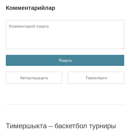
Комментарийлар
Язарга
Авторлашырга
Теркәлергә
Тимершыкта – баскетбол турниры