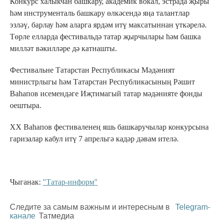
Конкурс халыкчан башкару, академик вокал, эстрада җыры
һәм инструменталь башкару өлкәсендә яңа талантлар
эзләү, барлау һәм аларга ярдәм итү максатыннан үткәрелә.
Төрле елларда фестивальдә татар җырчылары һәм башка
милләт вәкилләре дә катнашты.
Фестивальне Татарстан Республикасы Мәдәният
министрлыгы һәм Татарстан Республикасының Рәшит
Ваһапов исемендәге Иҗтимагый татар мәдәнияте фонды
оештыра.
ХX Ваһапов фестиваленең яшь башкаручылар конкурсына
гаризалар кабул итү 7 апрельгә кадәр дәвам ителә.
Чыганак:
"Татар-информ"
Следите за самым важным и интересным в
Telegram-
канале
Татмедиа