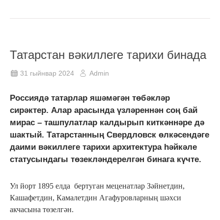
Татарстан вәкиллеге тарихи бинада
31 гыйнвар 2024
Admin
Россиядә татарлар яшәмәгән төбәкләр
сирәктер. Алар арасында үзләреннән соң бай
мирас – ташпулатлар калдырып киткәннәре дә
шактый. Татарстанның Свердловск өлкәсендәге
даими вәкиллеге тарихи архитектура һәйкәле
статусындагы төзекләндерелгән бинага күчте.
Ул йорт 1895 елда бертуган меценатлар Зәйнетдин,
Кашафетдин, Камалетдин Агафуровларның шәхси
акчасына төзелгән.