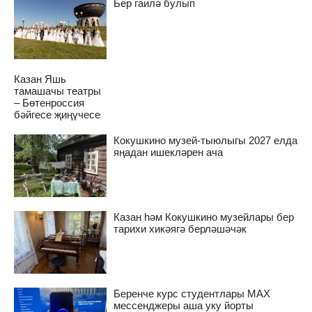
Бер гаилә булып
Казан Яшь
тамашачы театры
– Бөтенроссия
бәйгесе җиңүчесе
Кокушкино музей-тыюлыгы 2027 елда
яңадан ишекләрен ача
Казан һәм Кокушкино музейлары бер
тарихи хикәягә берләшәчәк
Беренче курс студентлары MAX
мессенджеры аша уку йорты