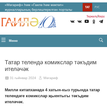
«Мәгариф» һәм «Гаилә һәм мәктәп»
ТАТ
РУС
журналларының берләштерелгән порталы
/
Теркəлү
Керү
Меню
Татар телендә комикслар тәкъдим
ителәчәк
31 гыйнвар 2024
Мәгариф
Милли китапханәдә 4 хатын-кыз турында татар
телендәге комикслар җыентыгы тәкъдим
ителәчәк.