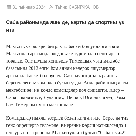
31 гыйнвар 2024
Таһир САБИРҖАНОВ
Саба районында яше дә, карты да спортны үз
итә.
Мәктәп укучылары бигрәк тә баскетбол уйнарга ярата.
Мәктәпләр арасында әледән-әле турнирлар оештырып
торалар. Әле шушы көннәрдә Тимершык урта мәктәбе
базасында 2012 елгы һәм аннан кечерәк яшүсмерләр
арасында баскетбол буенча Саба муниципаль районы
беренчелегенә ярышлар булып узды. Анда районның алты
мәктәбеннән иң көчле командалар көч сынашты. Алар –
Саба гимназиясе, Яулаштау, Шыңар, Югары Симет, Эзмә
һәм Тимершык урта мәктәпләре.
Командалар ныклы әзерлек белән килгән иде. Берсе дә тиз
генә бирешергә теләмәде. Киеренке көрәш нәтиҗәсендә 1
нче урынны тренеры Р.Гафиятуллин булган “Сабантуй-2”