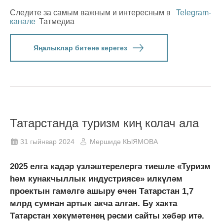
Следите за самым важным и интересным в
Telegram-
канале
Татмедиа
Яңалыклар битенә керегез
Татарстанда туризм киң колач ала
31 гыйнвар 2024
Мөршидә КЫЯМОВА
2025 елга кадәр үзләштерелергә тиешле «Туризм
һәм кунакчыллык индустриясе» илкүләм
проектын гамәлгә ашыру өчен Татарстан 1,7
млрд сумнан артык акча алган. Бу хакта
Татарстан хөкүмәтенең рәсми сайты хәбәр итә.