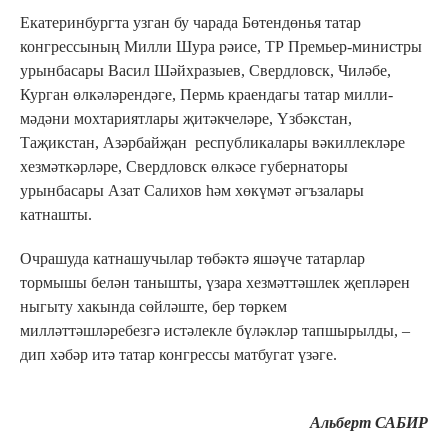
Екатеринбургта узган бу чарада Бөтендөнья татар
конгрессының Милли Шура рәисе, ТР Премьер-министры
урынбасары Васил Шәйхразыев, Свердловск, Чиләбе,
Курган өлкәләрендәге, Пермь краендагы татар милли-
мәдәни мохтариятлары җитәкчеләре, Үзбәкстан,
Таҗикстан, Азәрбайҗан республикалары вәкиллекләре
хезмәткәрләре, Свердловск өлкәсе губернаторы
урынбасары Азат Салихов һәм хөкүмәт әгъзалары
катнашты.
Очрашуда катнашучылар төбәктә яшәүче татарлар
тормышы белән танышты, үзара хезмәттәшлек җепләрен
ныгыту хакында сөйләште, бер төркем
милләттәшләребезгә истәлекле бүләкләр тапшырылды, –
дип хәбәр итә татар конгрессы матбугат үзәге.
Альберт САБИР