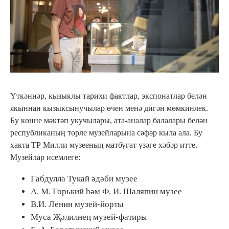
Үткәннәр, кызыклы тарихи фактлар, экспонатлар белән
якыннан кызыксынучылар өчен менә дигән мөмкинлек.
Бу көнне мәктәп укучылары, ата-аналар балалары белән
республиканың төрле музейларына сәфәр кыла ала. Бу
хакта ТР Милли музееның матбугат үзәге хәбәр итте.
Музейлар исемлеге:
Габдулла Тукай әдәби музее
А. М. Горький һәм Ф. И. Шаляпин музее
В.И. Ленин музей-йорты
Муса Җәлилнең музей-фатиры