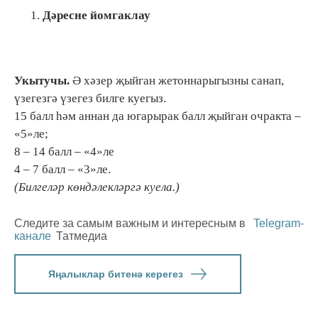
Дәресне йомгаклау
Укытучы.
Ә хәзер җыйган жетоннарыгызны санап,
үзегезгә үзегез билге куегыз.
15 балл һәм аннан да югарырак балл җыйган очракта –
«5»ле;
8 – 14 балл – «4»ле
4 – 7 балл – «3»ле.
(Билгеләр көндәлекләргә куела.)
Следите за самым важным и интересным в
Telegram-
канале
Татмедиа
Яңалыклар битенә керегез