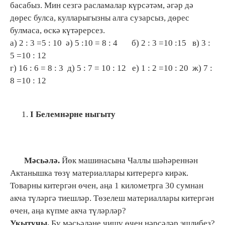
басабыз. Мин сезгә расламалар күрсәтәм, әгәр дә
дөрес булса, кулларыгызны алга сузарсыз, дөрес
булмаса, өскә күтәрерсез.
а) 2 : 3 =5 : 10 ә) 5 :10 = 8 : 4 б) 2 : 3 =10 :15 в) 3 :
5 =10 : 12
г) 16 : 6 = 8 : 3 д) 5 : 7 = 10 : 12
е) 1 : 2 =10 : 20
ж) 7 :
8 =10 : 12
I
Белемнәрне ныгыту
Мәсьәлә.
Йөк машинасына Чаллы шәһәреннән
Актанышка төзү материаллары китерергә кирәк.
Товарны китергән өчен, аңа 1 километрга 30 сумнан
акча түләргә тиешләр. Төзелеш материаллары китергән
өчен, аңа күпме акча түләрләр?
Укытучы.
Бу мәсьәләне чишү өчен нәрсәләр эшлибез?