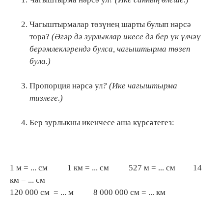
Чагыштырмалар төзүнең шарты булып нәрсә
тора?
(Әгәр дә зурлыклар икесе дә бер үк үлчәү
берәмлекләрендә булса, чагыштырма төзеп
була.)
Пропорция нәрсә ул
? (Ике чагыштырма
тизлеге.)
Бер зурлыкны икенчесе аша күрсәтегез:
1 м = ... см 1 км = ... см 527 м = ... см 14
км = ... см
120 000 см = ... м 8 000 000 см = ... км