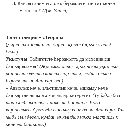
Кайсы галим егәрлек берәмлеге итеп ат көчен
кулланган
? (Д
ж
Уатт)
3 нче станция – «Теория»
(
Дәрестә катнашып, дөрес җавап биргән өчен 2
балл.
)
Укытучы.
Табигатьтә һәрвакытта да механик эш
башкарыламы?
(Җисемгә аның хәрәкәтенә уңай яки
каршы юнәлештә көч тәэсир итсә, табигатьтә
һәрвакыт эш башкарыла.)
– Авырлык көче, эластиклык көче, ышкылу көче
башкарган эшләргә мисаллар китерегез.
(Түбәдән боз
төшкәндә тартылу көче эш башкара. Һава
каршылыгы булганда ышкылу көче дә эш башкара. Тал
чыбыгын бөгеп, кулдан ычкындырганда эластиклык
көче эш башкара.)