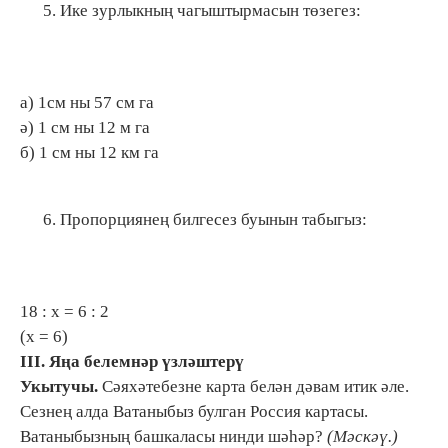
Ике зурлыкның чагыштырмасын төзегез:
а) 1см ны 57 см га
ә) 1 см ны 12 м га
б) 1 см ны 12 км га
Пропорциянең билгесез буынын табыгыз:
18 : х = 6 : 2
(х = 6)
III
. Яңа белемнәр үзләштерү
Укытучы.
Сәяхәтебезне карта белән дәвам итик әле.
Сезнең алда Ватаныбыз булган Россия картасы.
Ватаныбызның башкаласы нинди шәһәр?
(Мәскәү.)