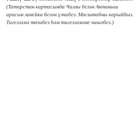
(Татарстан картасында Чаллы белән Актаныш
арасын линейка белән үлчибез. Масштабны карыйбыз.
Тигезләмә төзибез һәм тигезләмәне чишәбез.)