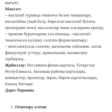
ныгыту.
Максат:
–
масштаб турында төшенчә белән таныштыру,
масштабны укый белү, бирелгән масштаб буенча
пропорция төзеп, мәсьәләләр чишә алуларына ирешү;
– практик бурычларны хәл иткәндә, «масштаб»
төшенчәсен куллану сәләтен формалаштыру;
– интеллектуаль сәләтне, математик сөйләмне, логик
фикерләүне үстерү; җаваплылык, кызыксыну
тәрбияләү.
Җиһазлау:
Россиянең физик картасы, Татарстан
Республикасы, Актаныш районы карталары,
компьютер, проектор, экран, бирем карточкалары,
бәяләү битләре.
Дәрес барышы
Оештыру өлеше