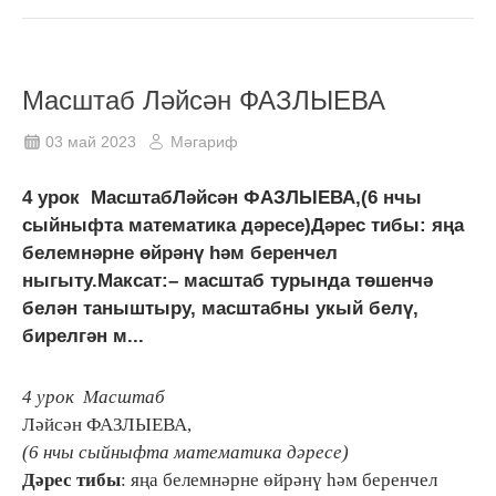
Масштаб Ләйсән ФАЗЛЫЕВА
03 май 2023
Мәгариф
4 урок МасштабЛәйсән ФАЗЛЫЕВА,(6 нчы
сыйныфта математика дәресе)Дәрес тибы: яңа
белемнәрне өйрәнү һәм беренчел
ныгыту.Максат:– масштаб турында төшенчә
белән таныштыру, масштабны укый белү,
бирелгән м...
4 урок
Масштаб
Ләйсән ФАЗЛЫЕВА,
(6 нчы сыйныфта математика дәресе)
Дәрес тибы
: яңа белемнәрне өйрәнү һәм беренчел