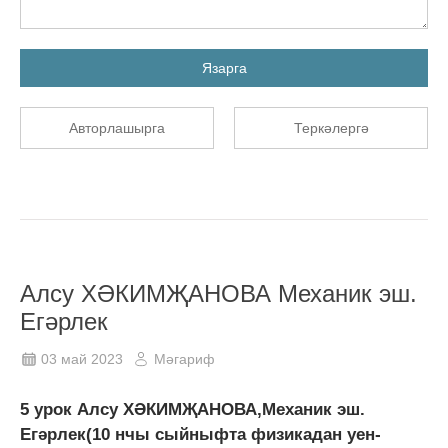
Язарга
Авторлашырга
Теркәлергә
Алсу ХӘКИМҖАНОВА Механик эш.
Егәрлек
03 май 2023
Мәгариф
5 урок Алсу ХӘКИМҖАНОВА,Механик эш.
Егәрлек(10 нчы сыйныфта физикадан уен-