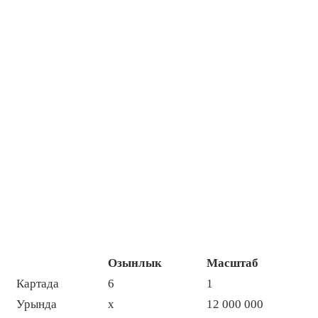
Озынлык
Масштаб
Картада
6
1
Урында
х
12 000 000