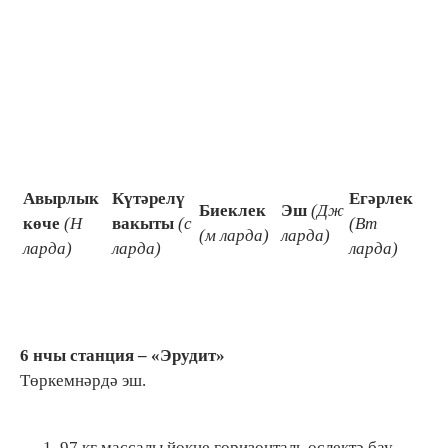
Авырлык
Күтәрелү
Егәрлек
Биеклек
Эш
(Дж
көче
(Н
вакыты
(с
(Вт
(м ларда)
ларда)
ларда)
ларда)
ларда)
6 нчы с
танция
– «Эрудит»
Төркемнәрдә эш.
97 кг массалы йөкне горизонталь өслектә бау