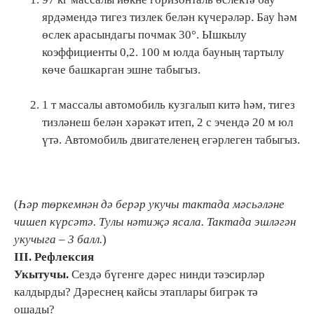
ярдәмендә тигез тизлек белән күчерәләр. Бау һәм
өслек арасындагы почмак 30°. Ышкылу
коэффициенты 0,2. 100 м юлда бауның тартылу
көче башкарган эшне табыгыз.
1 т массалы автомобиль кузгалып китә һәм, тигез
тизләнеш белән хәрәкәт итеп, 2 с эчендә 20 м юл
үтә. Автомобиль двигателенең егәрлеген табыгыз.
(
Һәр төркемнән дә берәр укучы тактада мәсьәләне
чишеп күрсәтә. Тулы нәтиҗә ясала. Тактада эшләгән
укучыга – 3 балл.
)
III. Рефлексия
Укытучы.
Сездә бүгенге дәрес нинди тәэсирләр
калдырды? Дәреснең кайсы этаплары бигрәк тә
ошады?