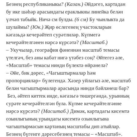
Безнең республиканыкы
? (Казан.)
Әйдәгез, картадан
бу ике шәһәр арасындагы ераклыкны линейка белән
үлчәп табыйк. Ничә см булды.
(6 см)
Бу чынлыкта да
шулаймы?
(Юк.)
Җир өслегенең участокларын
кәгазьдә кечерәйтеп сурәтлиләр. Күпмегә
кечерәйтелгәнен нәрсә күрсәтә?
(Масштаб.)
– Укучылар, география фәненнән масштаб темасы
үтелгәч, без аны кабат нигә үтәбез соң? Әйтегез әле,
«Масштаб» темасы нинди бүлектә өйрәнелә?
– Әйе, бик дөрес, «Чагыштырмалар һәм
пропорцияләр» бүлегендә. Хәзер уйлагыз әле, масштаб
белән чагыштырмалар арасында нинди бәйләнеш бар?
Без, әйтеп киттек инде, кәгазьгә төшергәндә, урынның
сурәте кечерәйтелгән була. Күпме кечерәйтелгәнне
нәрсә күрсәтә?
(Масштаб.)
Димәк, картадагы кисемтә
озынлыгының урындагы кисемтә озынлыгына
чагыштырмасын картаның масштабы дип атыйлар.
Безнең бүгенге дәресебезнең темасы – «Масштаб».