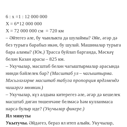
6 : х =1 : 12 000 000
Х = 6*12 000 000
Х = 72 000 000 см = 720 км
– Әйтегез әле, бу чынлыкта да шулаймы? Әйе, әгәр дә
без турыга барабыз икән, бу шулай. Машиналар турыга
бара аламы?
(Юк.)
Трасса буйлап барганда, Мәскәү
белән Казан арасы – 825 км.
– Укучылар, масштаб белән чагыштырмалар арасында
нинди бәйлелек бар?
(Масштаб ул – чагыштырма.
Мәсьәләләрне масштаб табуга пропорция ярдәмендә
чишәргә мөмкин.)
– Укучылар, күз алдына китерегез әле, әгәр дә кешелек
масштаб дигән төшенчәне белмәсә һәм кулланмаса
нәрсә булыр иде?
(Укучылар фикере.)
Ял минуты
Укытучы.
Әйдәгез, бераз ял итеп алыйк. Укучылар,