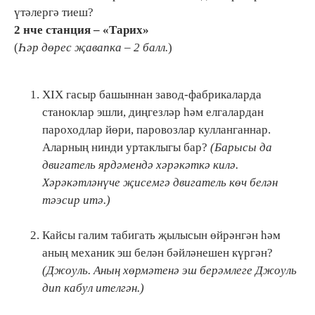
үтәлергә тиеш?
2 нче с
танция
– «Тарих»
(
Һәр дөрес җавапка – 2 балл.
)
XIX гасыр башыннан завод-фабрикаларда
станоклар эшли, диңгезләр һәм елгалардан
пароходлар йөри, паровозлар кулланганнар.
Аларның нинди уртаклыгы бар?
(Барысы да
двигатель ярдәмендә хәрәкәткә килә.
Хәрәкәтләнүче җисемгә двигатель көч белән
тәэсир итә.)
Кайсы галим табигать җылысын өйрәнгән һәм
аның механик эш белән бәйләнешен күргән?
(Джоуль. Аның хөрмәтенә эш берәмлеге Джоуль
дип кабул ителгән.)