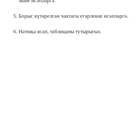
эшне исәпләргә.
Борыс күтәрелгән чактагы егәрлекне исәпләргә.
Нәтиҗә ясап, таблицаны тутырыгыз.