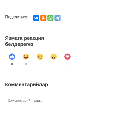
Поделиться:
Язмага реакция
белдерегез
0
0
0
0
0
Комментарийлар