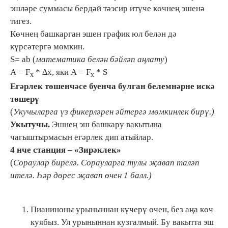
эшләре суммасы бердәй тәэсир итүче көчнең эшенә
тигез.
Көчнең башкарган эшен график юл белән дә
күрсәтергә мөмкин.
S= ab (
математика белән бәйләп аңлату
)
А = F
* ∆х, яки А = F
* S
x
x
Егәрлек төшенчәсе буенча булган белемнәрне искә
төшерү
(
Укучыларга үз фикерләрен әйтергә мөмкинлек бирү.)
Укытучы.
Эшнең эш башкару вакытына
чагыштырмасын егәрлек дип атыйлар.
4 нче с
танция –
«Зирәклек»
(
Сораулар бирелә. Сорауларга тулы җавап таләп
ителә. Һәр дөрес җавап өчен 1 балл.)
Пианиноны урыныннан күчерү өчен, без аңа көч
куябыз. Ул урыныннан кузгалмый. Бу вакытта эш