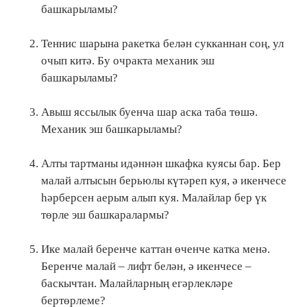
башкарыламы?
Теннис шарына ракетка белән сукканнан соң, ул
очып китә. Бу очракта механик эш
башкарыламы?
Авыш яссылык буенча шар аска таба төшә.
Механик эш башкарыламы?
Алты тартманы идәннән шкафка куясы бар. Бер
малай алтысын берьюлы күтәреп куя, ә икенчесе
һәрберсен аерым алып куя. Малайлар бер үк
төрле эш башкаралармы?
Ике малай беренче каттан өченче катка менә.
Беренче малай – лифт белән, ә икенчесе –
баскычтан. Малайларның егәрлекләре
бертөрлеме?