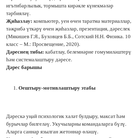
игътибарлылык, тормышта кирәкле күнекмәләр
тәрбияләү.
Җиһазлау:
компьютер, уен өчен таратма материаллар,
тәҗрибә үткәрү өчен җиһазлар, презентация, дәреслек
(Мякишев Г.Я., Буховцев Б.Б., Сотский Н.Н. Физика. 10
класс – М.: Просвещение, 2020).
Дәреснең тибы:
кабатлау, белемнәрне гомумиләштерү
һәм системалаштыру дәресе.
Дәрес барышы
Оештыру-мотивлаштыру этабы
Дәрескә уңай психологик халәт булдыру, максат һәм
бурычлар билгеләү. Укучыларны командаларга бүлү.
Аларга саннар язылган жетоннар өләшү.