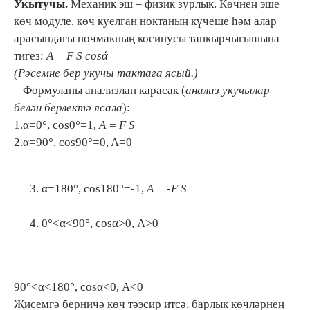
Укытучы.
Механик эш – физик зурлык. Көчнең эше
көч модуле, көч куелган ноктаның күчеше һәм алар
арасындагы почмакның косинусы тапкырчыгышына
тигез:
А = F S cos
ά
(Рәсемне бер укучы тактага ясый.)
– Формуланы анализлап карасак (
анализ укучылар
белән берлектә ясала
):
1.α=0°, cos0°=1,
А
= F S
2.α=90°, cos90°=0, A=0
α=180°, cos180°=-1,
А
= -F S
0°<α<90°, cosα>0, A>0
90°<α<180°, cosα<0, A<0
Җисемгә берничә көч тәэсир итсә, барлык көчләрнең