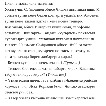
Икенче мәсьәләне тыңлагыз.
Укытучы.
Сәйдәшнең әбисе Чишмә авылында яши. Ул
әбисен туган көне белән котларга уйлый, тик әбисенең
туган көне килеп җиткәч кенә исенә төшерә.
Кызганыч, әбисе Интернет кулланмый, телефоны
ватылган. Нишләргә? Сәйдәш «күгәрчен» почтасын
кулланырга уйлый. Ул тапкан күгәрчен почтасының
тизлеге 20 км/сәг. Сәйдәшнең әбисе 18:00 гә хәтле
котлау алсын өчен, күгәрчен почтасына котлауны
сәгать ничәдә биреп җибәрергә кирәк?
– Безнең күгәрчен ничек очачак?
(Турыга.)
– Тизлеге билгеле, вакытны табарга кирәк. Вакытны
табу өчен нәрсә кирәк?
(Үткән юл.)
– Үткән юлны ничек таба алабыз?
(Актаныш районы
картасыннан Иске Кормаш белән Чишмә авыллары
арасын үлчибез.)
– Хәзер үзегез кыскача язылышны язып карагыз әле.