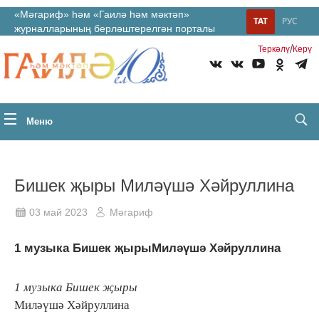
«Мәгариф» һәм «Гаилә һәм мәктәп»
ТАТ
РУС
журналларының берләштерелгән порталы
/
Теркəлү
Керү
Меню
Бишек җыры Миләүшә Хәйруллина
03 май 2023
Мәгариф
1 музыка Бишек җырыМиләүшә Хәйруллина
1 музыка Бишек җыры
Миләүшә Хәйруллина