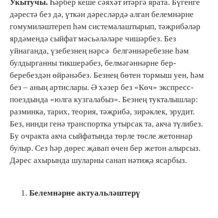
Укытучы.
Һәрбер кеше сәяхәт итәргә ярата. Бүгенге
дәрестә без дә, үткән дәресләрдә алган белемнәрне
гомумиләштереп һәм системалаштырып, тәҗрибәләр
ярдәмендә сыйфат мәсьәләләре чишәрбез. Без
уйнаганда, үзебезнең нәрсә белгәннәребезне һәм
булдырганны тикшерәбез, белмәгәннәрне бер-
беребездән өйрәнәбез. Безнең бөтен тормыш уен, һәм
без – аның артислары. Ә хәзер без «Көч» экспресс-
поездында «юлга кузгалабыз». Безнең тукталышлар:
разминка, тарих, теория, тәҗрибә, зирәклек, эрудит.
Без, нинди генә транспортка утырсак та, акча түлибез.
Бу очракта акча сыйфатында төрле төсле жетоннар
булыр. Сез һәр дөрес җавап өчен бер жетон алырсыз.
Дәрес ахырында шуларны санап нәтиҗә ясарбыз.
Белемнәрне актуальләштерү