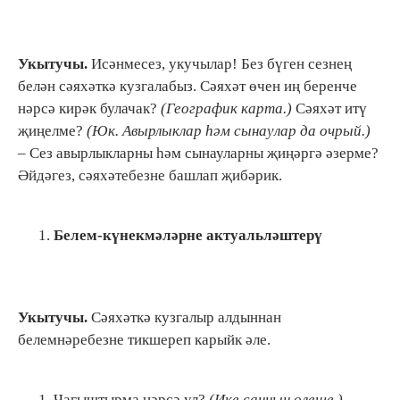
Укытучы.
Исәнмесез, укучылар! Без бүген сезнең
белән сәяхәткә кузгалабыз. Сәяхәт өчен иң беренче
нәрсә кирәк булачак?
(Географик карта.)
Сәяхәт итү
җиңелме?
(Юк. Авырлыклар һәм сынаулар да очрый.)
– Сез авырлыкларны һәм сынауларны җиңәргә әзерме?
Әйдәгез, сәяхәтебезне башлап җибәрик.
Белем-күнекмәләрне актуальләштерү
Укытучы.
Сәяхәткә кузгалыр алдыннан
белемнәребезне тикшереп карыйк әле.
Чагыштырма нәрсә ул?
(Ике санның өлеше.)