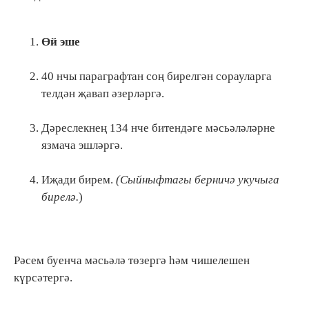
Өй эше
40 нчы параграфтан соң бирелгән сорауларга
телдән җавап әзерләргә.
Дәреслекнең 134 нче битендәге мәсьәләләрне
язмача эшләргә.
Иҗади бирем.
(Сыйныфтагы берничә укучыга
бирелә.
)
Рәсем буенча мәсьәлә төзергә һәм чишелешен
күрсәтергә.