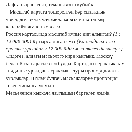
Дәфтәрләрне ачып, теманы язып куйыйк.
– Масштаб картага төшерелгән һәр сызыкның
урындагы реаль үлчәменә карата ничә тапкыр
кечерәйтелгәнен күрсәтә.
Россия картасында масштаб күпме дип алынган?
(1 :
12 000 000)
Бу нәрсә дигән сүз?
(Картадагы 1 см
ераклык урындагы 12 000 000 см га тигез дигән сүз.)
Әйдәгез, алдагы мәсьәләгә кире кайтыйк. Мәскәү
белән Казан арасы 6 см булды. Картадагы ераклык һәм
тиңдәшле урындагы ераклык – туры пропорциональ
зурлыклар. Шулай булгач, мәсьәләләрне пропорция
төзеп чишәргә мөмкин.
Мәсьәләнең кыскача язылышын бергәләп языйк.