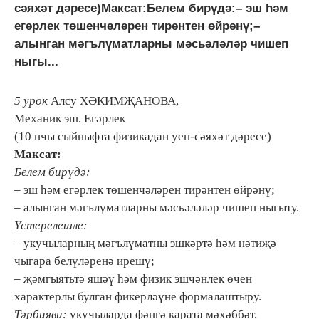
сәяхәт дәресе)Максат:Белем бирүдә:– эш һәм
егәрлек төшенчәләрен тирәнтен өйрәнү;–
алынган мәгълүматларны мәсьәләләр чишеп
ныгы...
5 урок
Алсу ХӘКИМҖАНОВА,
Механик эш. Егәрлек
(10 нчы сыйныфта физикадан уен-сәяхәт дәресе)
Максат:
Белем бирүдә:
– эш һәм егәрлек төшенчәләрен тирәнтен өйрәнү;
– алынган мәгълүматларны мәсьәләләр чишеп ныгыту.
Үстерелешле:
– укучыларның мәгълүматны эшкәртә һәм нәтиҗә
чыгара белүләренә ирешү;
– җәмгыятьтә яшәү һәм физик эшчәнлек өчен
характерлы булган фикерләүне формалаштыру.
Тәрбияви:
укучыларда фәнгә карата мәхәббәт,