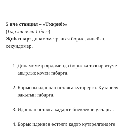
5 нче станция – «Тәҗрибә»
(
Һәр эш өчен 1 балл
)
Җиһазлар:
динамометр, агач борыс, линейка,
секундомер.
Динамометр ярдәмендә борыска тәэсир итүче
авырлык көчен табарга.
Борысны идәннән өстәлгә күтәрергә. Күтәрелү
вакытын табарга.
Идәннән өстәлгә кадәрге биеклекне үлчәргә.
Борыс идәннән өстәлгә кадәр күтәрелгәндәге