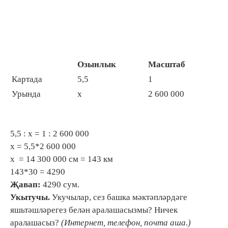
Озынлык
Масштаб
Картада
5,5
1
Урында
х
2 600 000
5,5 : х = 1 : 2 600 000
х = 5,5*2 600 000
х = 14 300 000 см = 143 км
143*30 = 4290
Җавап:
4290 сум.
Укытучы.
Укучылар, сез башка мәктәпләрдәге
яшьтәшләрегез белән аралашасызмы? Ничек
аралашасыз?
(Интернет, телефон, почта аша.)