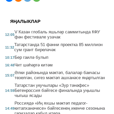
ЯҢАЛЫКЛАР
V Казан глобаль яшьләр саммитында КФУ
12:05
фән фестивале узачак
Татарстанда 51 фәнни проектка 85 миллион
11:32
сум грант биреләчәк
Бер гаилә булып
10:17
Чит шәһәргә китәм
16:48
Әлки районында мәктәп, балалар бакчасы
15:07
төзелгән, сигез мәктәп ашханәсе яңартылган
Татарстан укучылары «Зур тәнәфес»
Бөтенроссия бәйгесе финалында уңышлы
14:59
чыгыш ясады
Россиядә «Иң яхшы мәктәп педагог-
китапханәчесе» бәйгесенең икенче сезонына
14:49
гаризалар кабул ителә