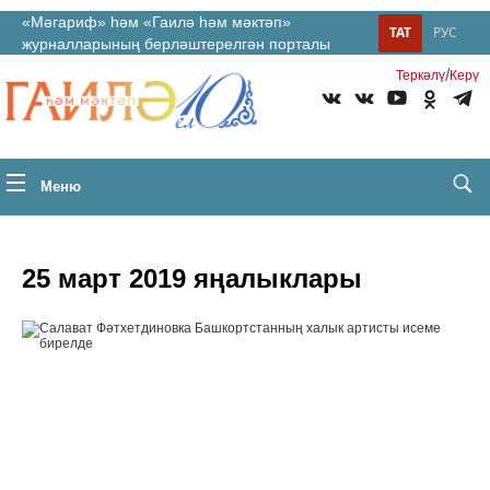
«Мәгариф» һәм «Гаилә һәм мәктәп»
ТАТ
РУС
журналларының берләштерелгән порталы
/
Теркəлү
Керү
Меню
25 март 2019 яңалыклары