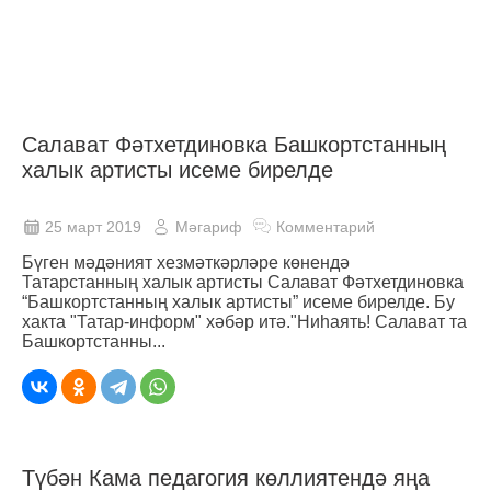
Салават Фәтхетдиновка Башкортстанның
халык артисты исеме бирелде
25 март 2019
Мәгариф
Комментарий
Бүген мәдәният хезмәткәрләре көнендә
Татарстанның халык артисты Салават Фәтхетдиновка
“Башкортстанның халык артисты” исеме бирелде. Бу
хакта "Татар-информ" хәбәр итә."Ниһаять! Салават та
Башкортстанны...
Түбән Кама педагогия көллиятендә яңа