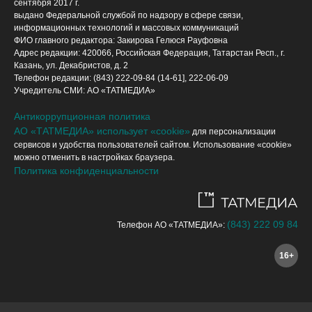
сентября 2017 г.
выдано Федеральной службой по надзору в сфере связи,
информационных технологий и массовых коммуникаций
ФИО главного редактора: Закирова Гелюся Рауфовна
Адрес редакции: 420066, Российская Федерация, Татарстан Респ., г.
Казань, ул. Декабристов, д. 2
Телефон редакции: (843) 222-09-84 (14-61], 222-06-09
Учредитель СМИ: АО «ТАТМЕДИА»
Антикоррупционная политика
АО «ТАТМЕДИА» использует «cookie»
для персонализации
сервисов и удобства пользователей сайтом. Использование «cookie»
можно отменить в настройках браузера.
Политика конфиденциальности
(843) 222 09 84
Телефон АО «ТАТМЕДИА»:
16+