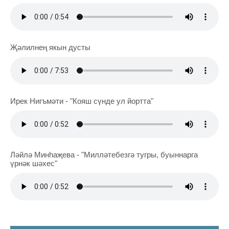
Җәлилнең якын дусты
Ирек Нигъмәти - "Кояш сүнде ул йортта"
Ләйлә Минһаҗева - "Милләтебезгә тугры, буыннарга
үрнәк шәхес"