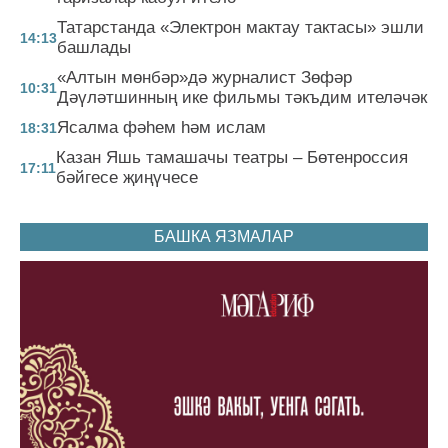
Татарстанда «Электрон мактау тактасы» эшли
14:13
башлады
«Алтын мөнбәр»дә журналист Зөфәр
10:31
Дәүләтшинның ике фильмы тәкъдим ителәчәк
Ясалма фәһем һәм ислам
18:31
Казан Яшь тамашачы театры – Бөтенроссия
17:11
бәйгесе җиңүчесе
БАШКА ЯЗМАЛАР