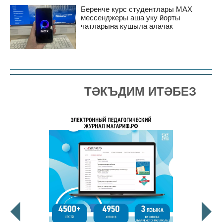
Беренче курс студентлары MAX
мессенджеры аша уку йорты
чатларына кушыла алачак
ТӘКЪДИМ ИТӘБЕЗ