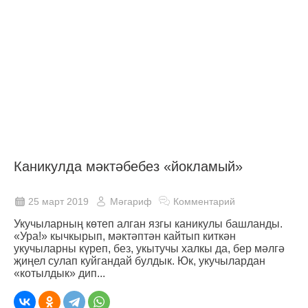
Каникулда мәктәбебез «йокламый»
25 март 2019
Мәгариф
Комментарий
Укучыларның көтеп алган язгы каникулы башланды.
«Ура!» кычкырып, мәктәптән кайтып киткән
укучыларны күреп, без, укытучы халкы да, бер мәлгә
җиңел сулап куйгандай булдык. Юк, укучылардан
«котылдык» дип...