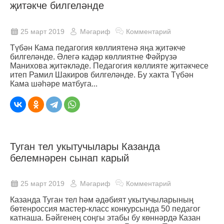
җитәкче билгеләнде
25 март 2019
Мәгариф
Комментарий
Түбән Кама педагогия көллиятенә яңа җитәкче
билгеләнде. Әлегә кадәр көллиятне Фәйрүзә
Манихова җитәкләде. Педагогия көллияте җитәкчесе
итеп Рамил Шакиров билгеләнде. Бу хакта Түбән
Кама шәһәре матбуга...
Туган тел укытучылары Казанда
белемнәрен сынап карый
25 март 2019
Мәгариф
Комментарий
Казанда Туган тел һәм әдәбият укытучыларының
бөтенроссия мастер-класс конкурсында 50 педагог
катнаша. Бәйгенең соңгы этабы бу көннәрдә Казан