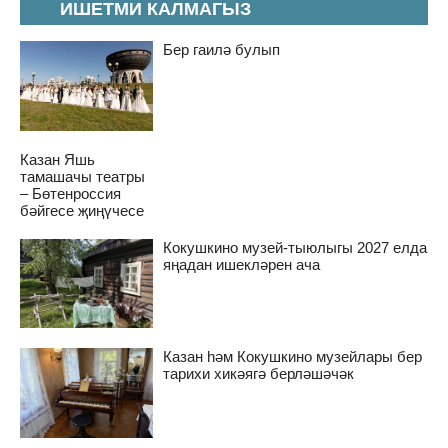
ИШЕТМИ КАЛМАГЫЗ
Бер гаилә булып
Казан Яшь
тамашачы театры
– Бөтенроссия
бәйгесе җиңүчесе
Кокушкино музей-тыюлыгы 2027 елда
яңадан ишекләрен ача
Казан һәм Кокушкино музейлары бер
тарихи хикәягә берләшәчәк