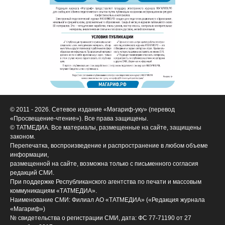
© 2011 - 2026. Сетевое издание «Мәгариф-уку» (перевод
«Просвещение-чтение»). Все права защищены.
© ТАТМЕДИА. Все материалы, размещенные на сайте, защищены
законом.
Перепечатка, воспроизведение и распространение в любом объеме
информации,
размещенной на сайте, возможна только с письменного согласия
редакций СМИ.
При поддержке Республиканского агентства по печати и массовым
коммуникациям «ТАТМЕДИА».
Наименование СМИ: Филиал АО «ТАТМЕДИА» («Редакция журнала
«Магариф»)
№ свидетельства о регистрации СМИ, дата: ФС 77-71190 от 27