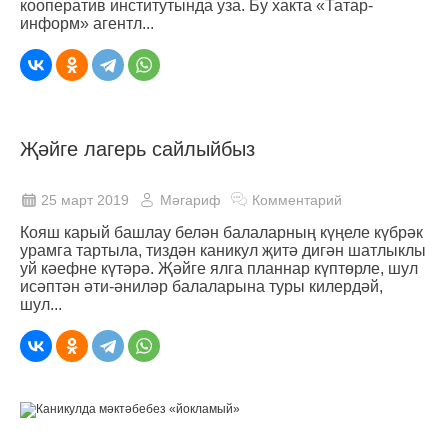
кооператив институтында уза. Бу хакта «Татар-
информ» агентл...
Җәйге лагерь сайлыйбыз
25 март 2019
Мәгариф
Комментарий
Кояш карый башлау белән балаларның күңеле күбрәк
урамга тартыла, тиздән каникул җитә дигән шатлыклы
уй кәефне күтәрә. Җәйге ялга планнар күптөрле, шул
исәптән әти-әниләр балаларына туры килердәй,
шул...