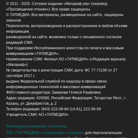
© 2011 - 2026. Сетевое издание «Мәгариф-уку» (перевод
«Просвещение-чтение»). Все права защищены.
© ТАТМЕДИА. Все материалы, размещенные на сайте, защищены
законом.
Перепечатка, воспроизведение и распространение в любом объеме
информации,
размещенной на сайте, возможна только с письменного согласия
редакций СМИ.
При поддержке Республиканского агентства по печати и массовым
коммуникациям «ТАТМЕДИА».
Наименование СМИ: Филиал АО «ТАТМЕДИА» («Редакция журнала
«Магариф»)
№ свидетельства о регистрации СМИ, дата: ФС 77-71190 от 27
сентября 2017 г.
выдано Федеральной службой по надзору в сфере связи,
информационных технологий и массовых коммуникаций
ФИО главного редактора: Закирова Гелюся Рауфовна
Адрес редакции: 420066, Российская Федерация, Татарстан Респ., г.
Казань, ул. Декабристов, д. 2
Телефон редакции: (843) 222-09-84 (14-61], 222-06-09
Учредитель СМИ: АО «ТАТМЕДИА»
Антикоррупционная политика
АО «ТАТМЕДИА» использует «cookie»
для персонализации