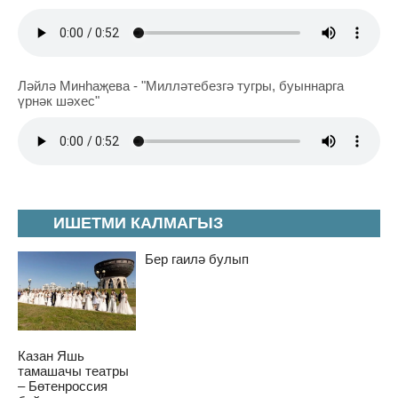
Ләйлә Минһаҗева - "Милләтебезгә тугры, буыннарга
үрнәк шәхес"
ИШЕТМИ КАЛМАГЫЗ
Бер гаилә булып
Казан Яшь
тамашачы театры
– Бөтенроссия