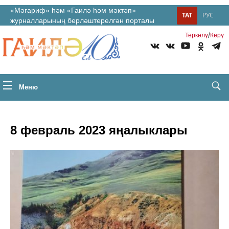
«Мәгариф» һәм «Гаилә һәм мәктәп»
ТАТ
РУС
журналларының берләштерелгән порталы
/
Теркəлү
Керү
Меню
8 февраль 2023 яңалыклары