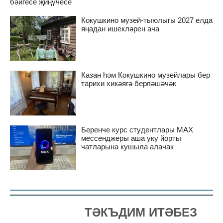
бәйгесе җиңүчесе
Кокушкино музей-тыюлыгы 2027 елда
яңадан ишекләрен ача
Казан һәм Кокушкино музейлары бер
тарихи хикәягә берләшәчәк
Беренче курс студентлары MAX
мессенджеры аша уку йорты
чатларына кушыла алачак
ТӘКЪДИМ ИТӘБЕЗ