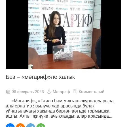
Без – «мәгариф»ле халык
08 февраль 2023
Мәгариф
Комментарий
«Мәгариф», «Гаилә һәм мәктәп» журналларына
альтернатив язылучылар арасында бүләк
уйнатылачагы хакында биргән вәгъдә тормышка
ашты. Алты җиңүче ачыкланды: алар арасында...