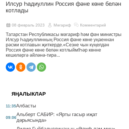
Илсур Һадиуллин Россия фәне көне белән
котлады
08 февраль 2023
Мәгариф
Комментарий
Татарстан Республикасы мәгариф һәм фән министры
Илсур Һадиуллинның Россия фәне көне уңаеннан
рәсми котлавын җиткерде.«Сезне чын күңелдән
Россия фәне көне белән котлыйм!Һәр көнне
кешеләргә әйләнә-тирә...
ЯҢАЛЫКЛАР
Албасты
11:35
Альберт САБИР: «Ярты гасыр иҗат
09:06
дәрьясында»
Лилия Гыйбадуллинаның «Әлиф ләм мин»