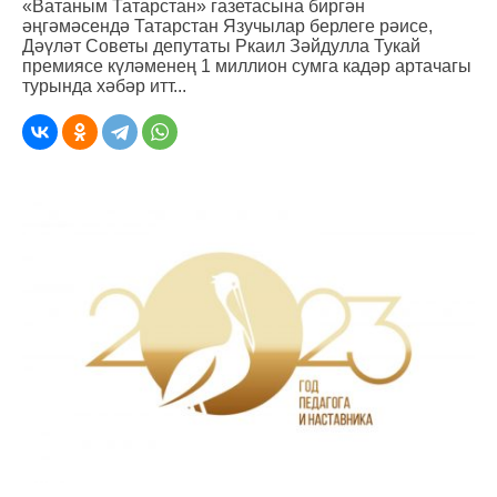
«Ватаным Татарстан» газетасына биргән
әңгәмәсендә Татарстан Язучылар берлеге рәисе,
Дәүләт Советы депутаты Ркаил Зәйдулла Тукай
премиясе күләменең 1 миллион сумга кадәр артачагы
турында хәбәр итт...