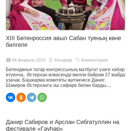
XIII Бөтенроссия авыл Сабан туеның көне
билгеле
08 февраль 2023
Мәгариф
Комментарий
Бөтендөнья татар конгрессының матбугат үзәге хәбәр
итүенчә, Әстерхан өлкәсендә милли бәйрәм 27 майда
узачак. Башкарма комитеты җитәкчесе Данис
Шакиров Әстерханга эш сәфәре белән барды....
Данир Сабиров и Арслан Сибгатуллин на
фестивале «Гәүһәр»