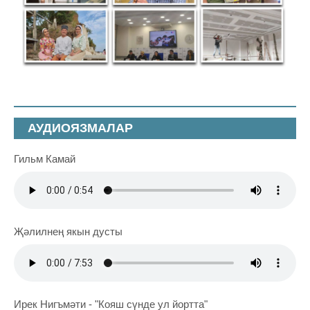
АУДИОЯЗМАЛАР
Гильм Камай
Җәлилнең якын дусты
Ирек Нигъмәти - "Кояш сүнде ул йортта"