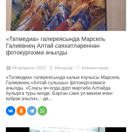
«Татмедиа» галереясында Марсель
Галиевнең Алтай сәяхәтләреннән
фотокүргәзмә ачылды
08 февраль 2023
Мәгариф
Комментарий
«Татмедиа» галереясында халык язучысы Марсель
Галиевнең «Алтай сулышы» фотокүргәзмәсе
ачылды. «Соңгы өч елда дүрт мәртәбә Алтайда
булырга туры килде. Барган саен ул минем өчен
күбрәк ачыла», - ди...