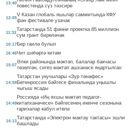
13:40
повестенда сүз тәэсире
V Казан глобаль яшьләр саммитында КФУ
12:05
фән фестивале узачак
Татарстанда 51 фәнни проектка 85 миллион
11:32
сум грант биреләчәк
Бер гаилә булып
10:17
Чит шәһәргә китәм
16:48
Әлки районында мәктәп, балалар бакчасы
15:07
төзелгән, сигез мәктәп ашханәсе яңартылган
Татарстан укучылары «Зур тәнәфес»
Бөтенроссия бәйгесе финалында уңышлы
14:59
чыгыш ясады
Россиядә «Иң яхшы мәктәп педагог-
китапханәчесе» бәйгесенең икенче сезонына
14:49
гаризалар кабул ителә
Татарстанда «Электрон мактау тактасы» эшли
14:13
башлады