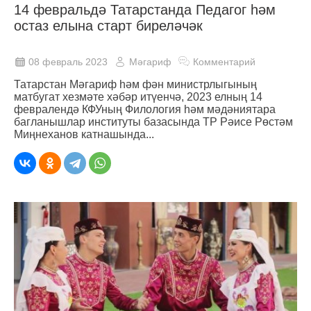
14 февральдә Татарстанда Педагог һәм
остаз елына старт биреләчәк
08 февраль 2023
Мәгариф
Комментарий
Татарстан Мәгариф һәм фән министрлыгының
матбугат хезмәте хәбәр итүенчә, 2023 елның 14
февралендә КФУның Филология һәм мәдәниятара
багланышлар институты базасында ТР Рәисе Рөстәм
Миңнеханов катнашында...