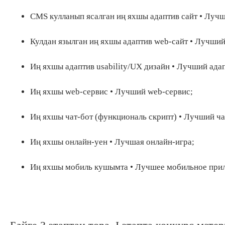
CMS кулланып ясалган иң яхшы адаптив сайт • Луч
Кулдан язылган иң яхшы адаптив web-сайт • Лучши
Иң яхшы адаптив usability/UX дизайн • Лучший адап
Иң яхшы web-сервис • Лучший web-сервис;
Иң яхшы чат-бот (функциональ скрипт) • Лучший ча
Иң яхшы онлайн-уен • Лучшая онлайн-игра;
Иң яхшы мобиль кушымта • Лучшее мобильное при