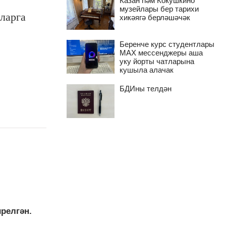
Казан һәм Кокушкино
музейлары бер тарихи
ларга
хикәягә берләшәчәк
Беренче курс студентлары
MAX мессенджеры аша
уку йорты чатларына
кушыла алачак
БДИны телдән
релгән.