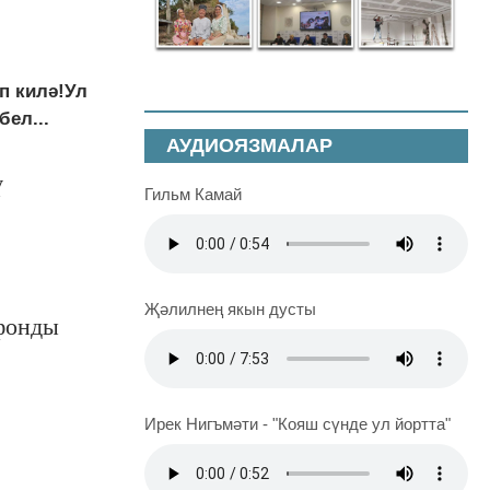
п килә!Ул
ел...
АУДИОЯЗМАЛАР
ү
Гильм Камай
Җәлилнең якын дусты
 фонды
Ирек Нигъмәти - "Кояш сүнде ул йортта"