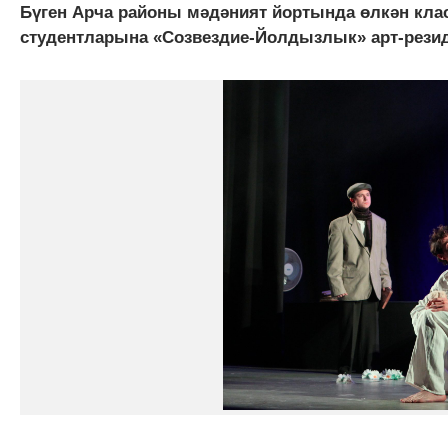
Бүген Арча районы мәдәният йортында өлкән кла
студентларына «Созвездие-Йолдызлык» арт-резид