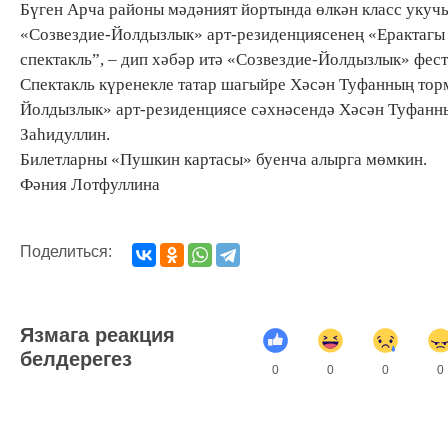
Бүген Арча районы мәдәният йортында өлкән класс укуч
«Созвездие-Йолдызлык» арт-резиденциясенең «Ерактагы й
спектакль”, – дип хәбәр итә «Созвездие-Йолдызлык» фест
Спектакль күренекле татар шагыйре Хәсән Туфанның то
Йолдызлык» арт-резиденциясе сәхнәсендә Хәсән Туфанны
Заһидуллин.
Билетларны «Пушкин картасы» буенча алырга мөмкин.
Фәния Лотфуллина
Поделиться:
Язмага реакция
белдерегез
0
0
0
0