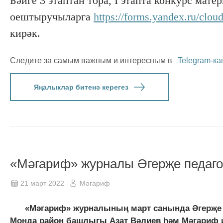
Бәйге 3 этаптан тора, I этапта конкурс мат
оештыручыларга
https://forms.yandex.ru/cl
кирәк.
Следите за самым важным и интересным в
Telegram-ка
Яңалыклар битенә керегез
«Мәгариф» журналы Әгерҗе педаго
21 март 2022
Мәгариф
«Мәгариф» журналының март санында Әгерҗе тө
Монда район башлыгы Азат Вәлиев һәм Мәгариф и