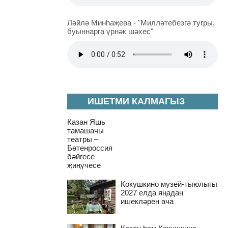
Ләйлә Минһаҗева - "Милләтебезгә тугры,
буыннарга үрнәк шәхес"
ИШЕТМИ КАЛМАГЫЗ
Казан Яшь
тамашачы
театры –
Бөтенроссия
бәйгесе
җиңүчесе
Кокушкино музей-тыюлыгы
2027 елда яңадан
ишекләрен ача