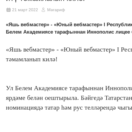
21 март 2022
Мәгариф
«Яшь вебмастер» - «Юный вебмастер» I Республик
Белем Академиясе тарафыннан Иннополис лицее б
«Яшь вебмастер» - «Юный вебмастер» I Респ
тәмамланып килә!
Ул Белем Академиясе тарафыннан Иннополис
ярдәме белән оештырыла. Бәйгедә Татарст
номинациядә татар һәм рус телләрендә чыг