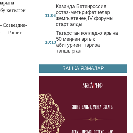
ларына
Казанда Бөтенроссия
бу көтелгән
остаз-мәгърифәтчеләр
11:06
җәмгыятенең IV форумы
старт алды
 «Созвездие-
ы — Рәшит
Татарстан колледжларына
50 меңнән артык
10:13
абитуриент гариза
тапшырган
БАШКА ЯЗМАЛАР