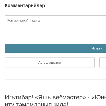
Комментарийлар
Язарга
Авторлашырга
Игътибар! «Яшь вебмастер» - «Юны
итү тәмамланып килә!