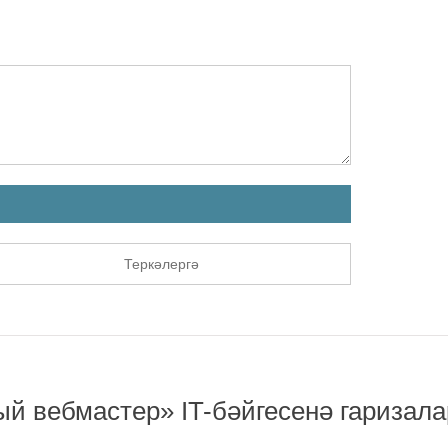
Теркәлергә
й вебмастер» IT-бәйгесенә гаризала