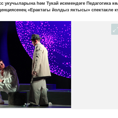
сс укучыларына һәм Тукай исемендәге Педагогика к
енциясенең «Ерактагы йолдыз яктысы» спектакле кү