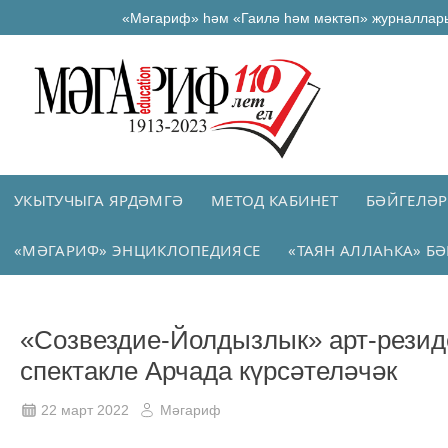
«Мәгариф» һәм «Гаилә һәм мәктәп» журналлар
УКЫТУЧЫГА ЯРДӘМГӘ
МЕТОД КАБИНЕТ
БӘЙГЕЛӘР
«МӘГАРИФ» ЭНЦИКЛОПЕДИЯСЕ
«ТАЯН АЛЛАҺКА» БӘ
«Созвездие-Йолдызлык» арт-резид
спектакле Арчада күрсәтеләчәк
22 март 2022
Мәгариф