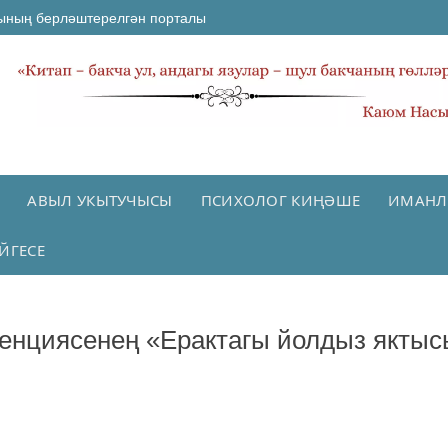
ының берләштерелгән порталы
АВЫЛ УКЫТУЧЫСЫ
ПСИХОЛОГ КИҢӘШЕ
ИМАНЛ
ЙГЕСЕ
енциясенең «Ерактагы йолдыз яктыс