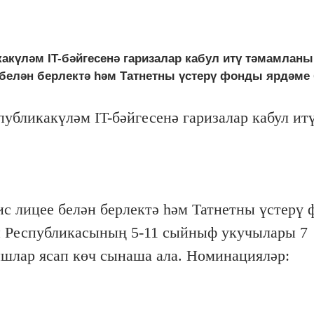
акүләм IT-бәйгесенә гаризалар кабул итү тәмамланы
елән берлектә һәм Татнетны үстерү фонды ярдәме б
убликакүләм IT-бәйгесенә гаризалар кабул ит
 лицее белән берлектә һәм Татнетны үстерү
ан Республикасының 5-11 сыйныф укучылары 7
ышлар ясап көч сынаша ала. Номинацияләр: