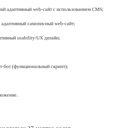
ший адаптивный web-сайт с использованием CMS;
й адаптивный самописный web-сайт;
тивный usability/UX дизайн;
т-бот (функциональный скрипт);
ложение.