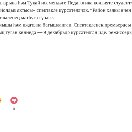
ыларына һәм Тукай исемендәге Педагогика көллияте студент
олдыз яктысы» спектакле күрсәтеләчәк. “Район халкы өчен 
иваленең матбугат үзәге.
рмышы һәм иҗатына багышланган. Спектакленең премьерасы
ң туган көннедә — 9 декабрьдә күрсәтелгән иде. режиссер
0