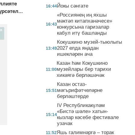
өллияте
Йокы сәнгате
16:44
рсәтел...
«Россиянең иң яхшы
мәктәп китапханәчесе»
16:43
конкурсына гаризалар
кабул итү башланды
Кокушкино музей-тыюлыгы
2027 елда яңадан
13:49
ишекләрен ача
Казан һәм Кокушкино
музейлары бер тарихи
11:00
хикәягә берләшәчәк
Казан остаз-
мәгърифәтчеләрне
15:51
берләштерде
IV Республикакүләм
«Бистә шәле» хатын-
15:14
кызлар кәсебе фестивале
узачак
Яшь галимнәргә – торак
11:52