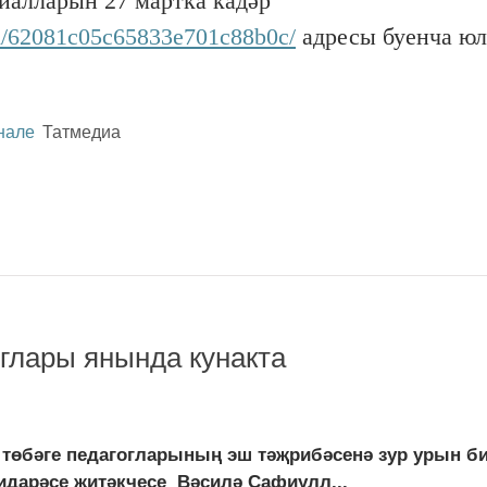
ериалларын 27 мартка кадәр
oud/62081c05c65833e701c88b0c/
адресы буенча юл
нале
Татмедиа
глары янында кунакта
бәге педагогларының эш тәҗрибәсенә зур урын би
дарәсе җитәкчесе Вәсилә Сафиулл...