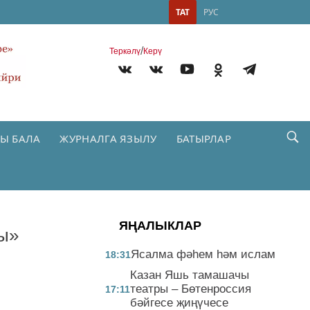
ТАТ
РУС
/
Теркəлү
Керү
Ы БАЛА
ЖУРНАЛГА ЯЗЫЛУ
БАТЫРЛАР
ЯҢАЛЫКЛАР
ы»
Ясалма фәһем һәм ислам
18:31
Казан Яшь тамашачы
театры – Бөтенроссия
17:11
бәйгесе җиңүчесе