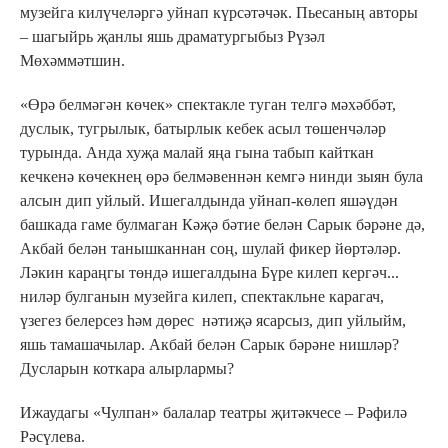
музейга килүчеләргә уйнап күрсәтәчәк. Пьесаның авторы
– шагыйрь җанлы яшь драматургыбыз Рүзәл
Мөхәммәтшин.
«Өрә белмәгән көчек» спектакле туган телгә мәхәббәт,
дуслык, тугрылык, батырлык кебек асыл төшенчәләр
турында. Анда хуҗа малай яңа гына табып кайткан
кечкенә көчекнең өрә белмәвеннән кемгә нинди зыян була
алсын дип уйлый. Ишегалдында уйнап-көлеп яшәүдән
башкада гаме булмаган Кәҗә бәтие белән Сарык бәрәне дә,
Акбай белән танышканнан соң, шулай фикер йөртәләр.
Ләкин караңгы төндә ишегалдына Бүре килеп кергәч...
ниләр булганын музейга килеп, спектакльне карагач,
үзегез белерсез һәм дөрес нәтиҗә ясарсыз, дип уйлыйм,
яшь тамашачылар. Акбай белән Сарык бәрәне нишләр?
Дусларын коткара алырлармы?
Ижаудагы «Чулпан» балалар театры җитәкчесе – Рәфилә
Рәсүлева.