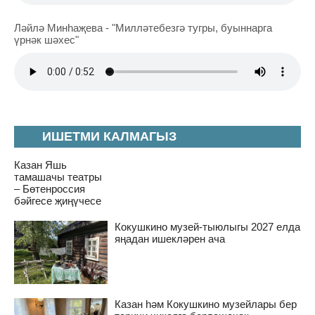
Ләйлә Минһаҗева - "Милләтебезгә тугры, буыннарга
үрнәк шәхес"
ИШЕТМИ КАЛМАГЫЗ
Казан Яшь
тамашачы театры
– Бөтенроссия
бәйгесе җиңүчесе
Кокушкино музей-тыюлыгы 2027 елда
яңадан ишекләрен ача
Казан һәм Кокушкино музейлары бер