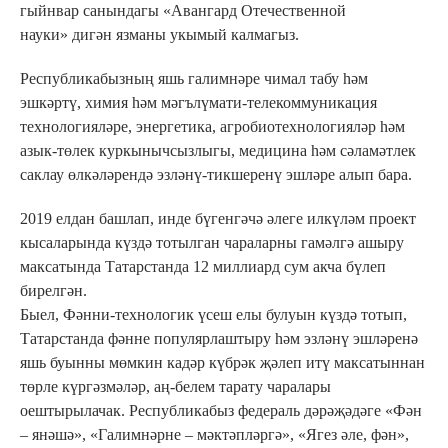
гыйнвар санындагы «Авангард Отечественной
науки» дигән язманы укымый калмагыз.
Республикабызның яшь галимнәре чимал табу һәм
эшкәртү, химия һәм мәгълүмати-телекоммуникация
технологияләре, энергетика, агробиотехнологияләр һәм
азык-төлек куркынычсызлыгы, медицина һәм сәламәтлек
саклау өлкәләрендә эзләнү-тикшеренү эшләре алып бара.
2019 елдан башлап, инде бүгенгәчә әлеге илкүләм проект
кысаларында күздә тотылган чараларны гамәлгә ашыру
максатында Татарстанда 12 миллиард сум акча бүлеп
бирелгән.
Быел, Фәнни-технологик үсеш елы булуын күздә тотып,
Татарстанда фәнне популярлаштыру һәм эзләнү эшләренә
яшь буынны мөмкин кадәр күбрәк җәлеп итү максатыннан
төрле күргәзмәләр, аң-белем тарату чаралары
оештырылачак. Республикабыз федераль дәрәҗәдәге «Фән
– янәшә», «Галимнәрне – мәктәпләргә», «Ягез әле, фән»,