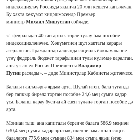
индексацияләү Россиядә якынча 20 млн кешегә кагылачак.
Бу хакта хөкүмәт киңәшмәсендә Премьер-
министр
Михаил Мишустин
сөйләде.
«1 февральдән 40 тан артык төрле түләү һәм пособие
индексацияләнәчәк. Хөкүмәтнең шул хактагы карары
әзерләнгән. Гражданнар алдында социаль йөкләмәләрне
үтәү федераль бюджет тарафыннан тулы күләмдә каралган,
аны узган ел Россия Президенты
Владимир
Путин
раслады», – диде Министрлар Кабинеты җитәкчесе.
Балалы гаиләләргә ярдәм арта. Шулай итеп, бала туганда
бер тапкыр бирелә торган пособие 24,6 мең сумга кадәр
үсә. Баланы карау буенча ай саен түләнә торган пособие дә
арта.
Моннан тыш, ана капиталы беренче балага 586,9 меңнән
630,4 мең сумга кадәр артачак, икенче һәм аннан соңгы
балаларга 775,6 мең сумнан 834 мең сумга якын (әгәр