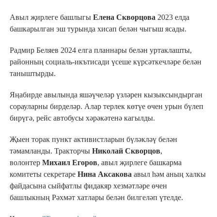
Авыл җирлеге башлыгы
Елена Скворцова
2023 елда
башкарылган эш турында хисап белән чыгыш ясады.
Радмир Беляев 2024 елга планнары белән уртаклашты,
районның социаль-икътисади үсеше күрсәткечләре белән
таныштырды.
Яңабирде авылында яшәүчеләр үзләрен кызыксындырган
сорауларны бирделәр. Алар терлек көтүе өчен урын бүлеп
бирүгә, рейс автобусы хәрәкәтенә кагылды.
Җыен торак пункт активистларын бүләкләү белән
тәмамланды. Тракторчы
Николай Скворцов
,
волонтер
Михаил Егоров
, авыл җирлеге башкарма
комитеты секретаре
Нина Аксакова
авыл һәм аның халкы
файдасына сыйфатлы фидакяр хезмәтләре өчен
башлыкның Рәхмәт хатлары белән билгеләп үтелде.