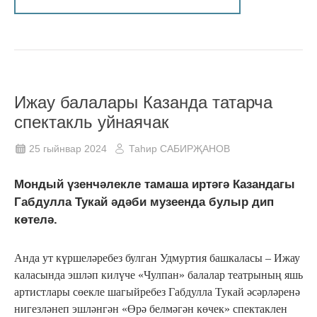
Ижау балалары Казанда татарча
спектакль уйнаячак
25 гыйнвар 2024
Таһир САБИРҖАНОВ
Мондый үзенчәлекле тамаша иртәгә Казандагы
Габдулла Тукай әдәби музеенда булыр дип
көтелә.
Анда ут күршеләребез булган Удмуртия башкаласы – Ижау
каласында эшләп килүче «Чулпан» балалар театрының яшь
артистлары сөекле шагыйребез Габдулла Тукай әсәрләренә
нигезләнеп эшләнгән «Өрә белмәгән көчек» спектаклен