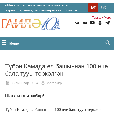
«Мәгариф» һәм «Гаилә һәм мәктәп»
ТАТ
РУС
журналларының берләштерелгән порталы
/
Теркəлү
Керү
Меню
Түбән Камада ел башыннан 100 нче
бала тууы теркәлгән
25 гыйнвар 2024
Мәгариф
Шатлыклы хәбәр!
Түбән Камада ел башыннан 100 нче бала тууы теркәлгән.