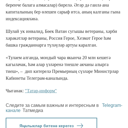
беренче балага алмасалар) бирелә. Әгәр дә гаилә ана
капиталының бер өлешен сарыф итсә, аның калганы гына
индексацияләнә.
Шулай ук инвалид, Бөек Ватан сугышы ветераны, хәрби
хәрәкәтләр ветераны, Россия Герое, Хезмәт Герое һәм
башка гражданнарга түләүләр артуы каралган.
«Тулаем алганда, мондый чара якынча 20 млн кешегә
кагылачак, һәм алар үзләренә тиешле акчаны алырга
тиеш», – дип китерелә Премьерның сүзләре Министрлар
Кабинеты Телеграм-каналында.
Чыганак:
"Татар-информ"
Следите за самым важным и интересным в
Telegram-
канале
Татмедиа
Яңалыклар битенә керегез