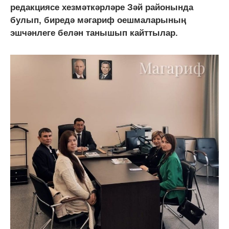
редакциясе хезмәткәрләре Зәй районында
булып, биредә мәгариф оешмаларының
эшчәнлеге белән танышып кайттылар.