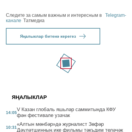
Следите за самым важным и интересным в
Telegram-
канале
Татмедиа
Яңалыклар битенә керегез
ЯҢАЛЫКЛАР
V Казан глобаль яшьләр саммитында КФУ
14:05
фән фестивале узачак
«Алтын мөнбәр»дә журналист Зөфәр
10:31
Дәүләтшинның ике фильмы тәкъдим теләчәк