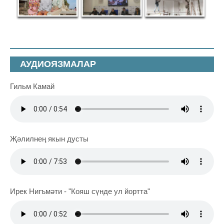
АУДИОЯЗМАЛАР
Гильм Камай
Җәлилнең якын дусты
Ирек Нигъмәти - "Кояш сүнде ул йортта"