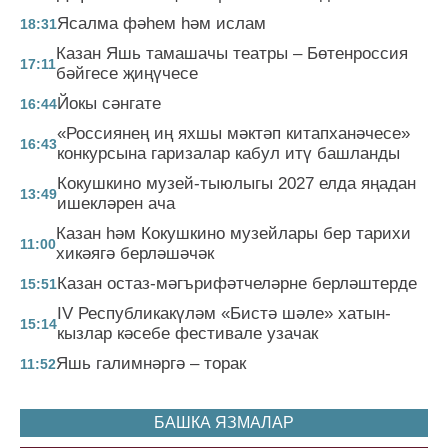
Ясалма фәһем һәм ислам
18:31
Казан Яшь тамашачы театры – Бөтенроссия
17:11
бәйгесе җиңүчесе
Йокы сәнгате
16:44
«Россиянең иң яхшы мәктәп китапханәчесе»
16:43
конкурсына гаризалар кабул итү башланды
Кокушкино музей-тыюлыгы 2027 елда яңадан
13:49
ишекләрен ача
Казан һәм Кокушкино музейлары бер тарихи
11:00
хикәягә берләшәчәк
Казан остаз-мәгърифәтчеләрне берләштерде
15:51
IV Республикакүләм «Бистә шәле» хатын-
15:14
кызлар кәсебе фестивале узачак
Яшь галимнәргә – торак
11:52
БАШКА ЯЗМАЛАР