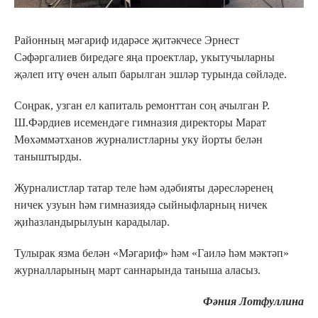
Районның мәгариф идарәсе җитәкчесе Эрнест
Сәфәргалиев биредәге яңа проектлар, укытучыларны
җәлеп итү өчен алып барылган эшләр турында сөйләде.
Соңрак, узган ел капиталь ремонттан соң ачылган Р.
Ш.Фәрдиев исемендәге гимназия директоры Марат
Мөхәммәтханов журналистларны уку йорты белән
таныштырды.
Журналистлар татар теле һәм әдәбияты дәресләренең
ничек узуын һәм гимназиядә сыйныфларның ничек
җиһазландырылуын карадылар.
Тулырак язма белән «Мәгариф» һәм «Гаилә һәм мәктәп»
журналларының март саннарында таныша аласыз.
Фәния Лотфуллина