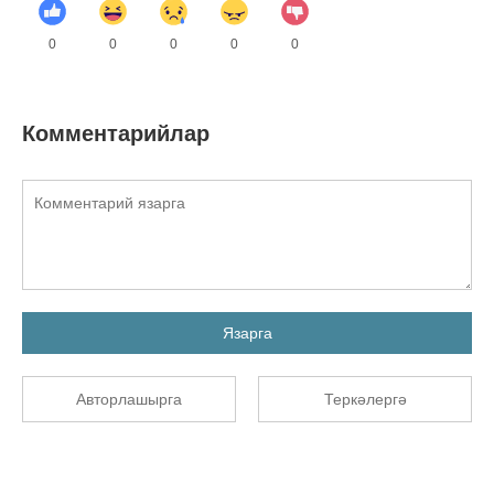
0
0
0
0
0
Комментарийлар
Язарга
Авторлашырга
Теркәлергә