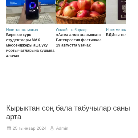
Ишетми калмагыз
Онлайн хәбәрләр
Ишетми калмагыз
Беренче курс
«Алма алма агачыннан»
БДИны телдән
студентлары MAX
Бөтенроссия фестивале
мессенджеры аша уку
19 августта узачак
йорты чатларына кушыла
алачак
Кырыктан соң бала табучылар саны
арта
25 гыйнвар 2024
Admin