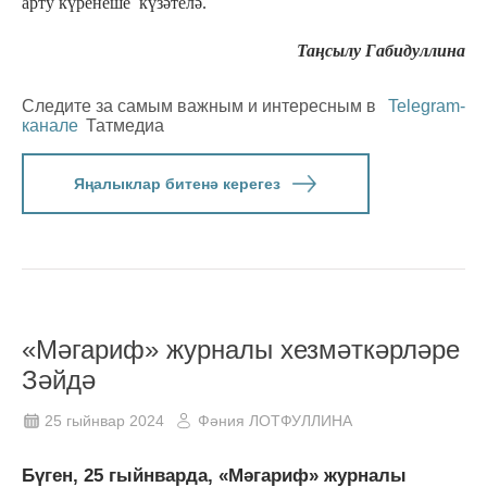
арту күренеше күзәтелә.
Таңсылу Габидуллина
Следите за самым важным и интересным в
Telegram-
канале
Татмедиа
Яңалыклар битенә керегез
«Мәгариф» журналы хезмәткәрләре
Зәйдә
25 гыйнвар 2024
Фәния ЛОТФУЛЛИНА
Бүген, 25 гыйнварда, «Мәгариф» журналы