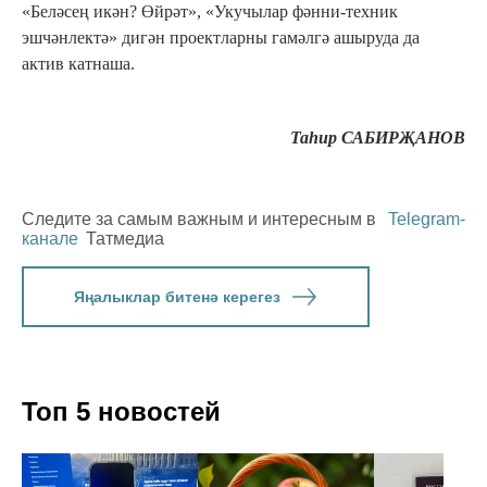
«Беләсең икән? Өйрәт», «Укучылар фәнни-техник
эшчәнлектә» дигән проектларны гамәлгә ашыруда да
актив катнаша.
Таһир САБИРҖАНОВ
Следите за самым важным и интересным в
Telegram-
канале
Татмедиа
Яңалыклар битенә керегез
Топ 5 новостей