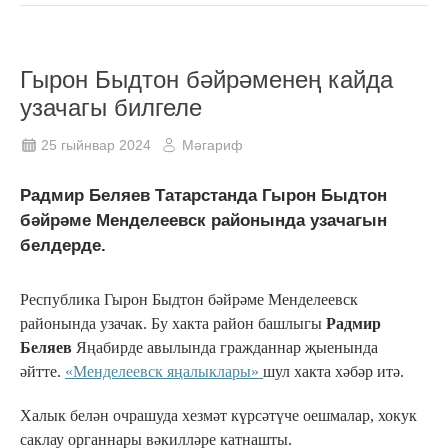
Гырон Быдтон бәйрәменең кайда
узачагы билгеле
25 гыйнвар 2024
Мәгариф
Радмир Беляев Татарстанда Гырон Быдтон
бәйрәме Менделеевск районында узачагын
белдерде.
Республика Гырон Быдтон бәйрәме Менделеевск
районында узачак. Бу хакта район башлыгы
Радмир
Беляев
Яңабирде авылында гражданнар җыенында
әйтте.
«Менделеевск яңалыклары»
шул хакта хәбәр итә.
Халык белән очрашуда хезмәт күрсәтүче оешмалар, хокук
саклау органнары вәкилләре катнашты.