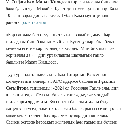
Ул
Әлфия һәм Марат Кильдеевлар
гаиләсендә бишенче
бала булып туа. Малайга Булат дип исем кушканнар. Бала
19 гыйнварда дөньяга килә. Түбән Кама муниципаль
районы
рәсми сайты
«Һәр гаиләдә бала туу – шатлыклы вакыйга, әмма һәр
гаиләдә дә биш бала тапмыйлар. Бүген улларыбыз белән
кечкенә егетне каршы алырга килдек. Мин бик шат һәм
борчылам да», – дип уртаклашты шатлыгын гаилә
башлыгы Марат Кильдеев.
Туу турында таныклыкны һәм Татарстан Рәисеннән
котлауны ата-аналарга ЗАГС идарәсе башлыгы
Гүзәлия
Сәгыйтова
тапшырды: «2024 ел Россиядә Гаилә елы, дип
игълан ителде. Сез күп балалы гаилә, дәүләт мондый
гаиләләргә ярдәм итә. Бүген күп балалы ата-ана булу
җиңел эш түгел, ләкин киләчәктә балаларыгыз сезнең өчен
ышанычлы таяныч һәм ярдәмче булыр, дип ышанам.
Сезнең өегездә һәрвакыт җылылык һәм гармония булсын.