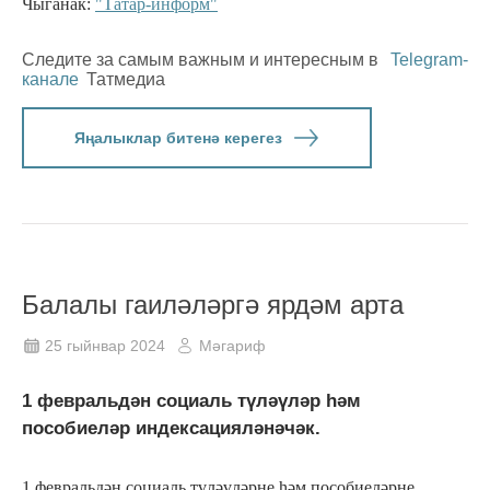
Чыганак:
"Татар-информ"
Следите за самым важным и интересным в
Telegram-
канале
Татмедиа
Яңалыклар битенә керегез
Балалы гаиләләргә ярдәм арта
25 гыйнвар 2024
Мәгариф
1 февральдән социаль түләүләр һәм
пособиеләр индексацияләнәчәк.
1 февральдән социаль түләүләрне һәм пособиеләрне