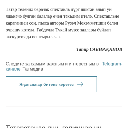
Татар телендә барачак спектакль дүрт яшьтән алып ун
яшькәчә булган балалар өчен тәкъдим ителә. Спектакльне
караганнан соң, пьеса авторы Рүзәл Мөхәммәтшин белән
очрашу көтелә, Габдулла Тукай музее заллары буйлап
экскурсия дә оештырылачак.
Таһир САБИРҖАНОВ
Следите за самым важным и интересным в
Telegram-
канале
Татмедиа
Яңалыклар битенә керегез
Татарстанда яшь галимнәр ни