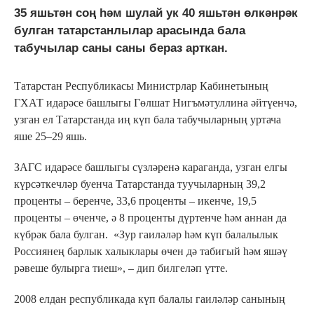
35 яшьтән соң һәм шулай ук 40 яшьтән өлкәнрәк
булган татарстанлылар арасында бала
табучылар саны саны бераз арткан.
Татарстан Республикасы Министрлар Кабинетының
ГХАТ идарәсе башлыгы Гөлшат Нигъмәтуллина әйтүенчә,
узган ел Татарстанда иң күп бала табучыларның уртача
яше 25–29 яшь.
ЗАГС идарәсе башлыгы сүзләренә караганда, узган елгы
күрсәткечләр буенча Татарстанда туучыларның 39,2
проценты – беренче, 33,6 проценты – икенче, 19,5
проценты – өченче, ә 8 проценты дүртенче һәм аннан да
күбрәк бала булган. «Зур гаиләләр һәм күп балалылык
Россиянең барлык халыклары өчен дә табигый һәм яшәү
рәвеше булырга тиеш», – дип билгеләп үтте.
2008 елдан республикада күп балалы гаиләләр санының