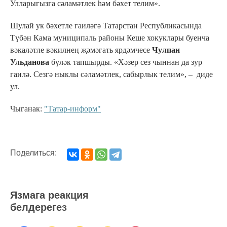
Улларыгызга сәламәтлек һәм бәхет телим».
Шулай ук бәхетле гаиләгә Татарстан Республикасында
Түбән Кама муниципаль районы Кеше хокуклары буенча
вәкаләтле вәкилнең җәмәгать ярдәмчесе
Чулпан
Ульданова
бүләк тапшырды. «Хәзер сез чыннан да зур
гаилә. Сезгә ныклы сәламәтлек, сабырлык телим», – диде
ул.
Чыганак:
"Татар-информ"
Поделиться:
Язмага реакция
белдерегез