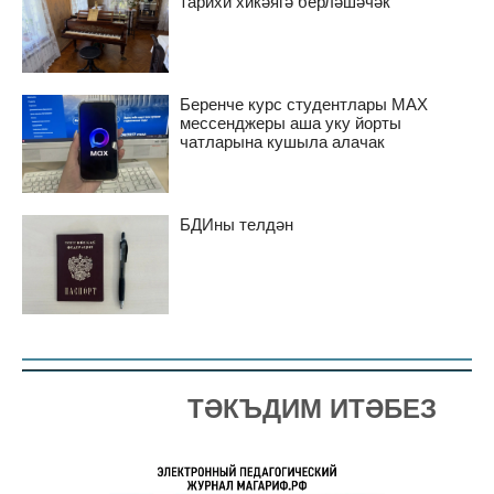
тарихи хикәягә берләшәчәк
Беренче курс студентлары MAX
мессенджеры аша уку йорты
чатларына кушыла алачак
БДИны телдән
ТӘКЪДИМ ИТӘБЕЗ