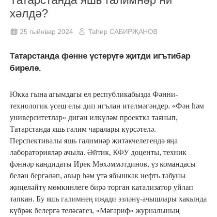
хәлдә?
25 гыйнвар 2024
Таһир САБИРҖАНОВ
Татарстанда фәнне үстерүгә җитди игътибар
бирелә.
Юкка гына агымдагы ел республикабызда Фәнни-
технологик үсеш елы дип игълан ителмәгәндер. «Фән һәм
университетлар» дигән илкүләм проектка таянып,
Татарстанда яшь галим чаралары күрсәтелә.
Перспективалы яшь галимнәр җитәкчелегендә яңа
лабораторияләр ачыла. Әйтик, КФУ доценты, техник
фәннәр кандидаты Ирек Мөхәммәтдинов, үз командасы
белән бергәләп, авыр һәм үтә ябышкак нефть табуны
җиңеләйтү мөмкинлеге бирә торган катализатор уйлап
тапкан. Бу яшь галимнең иҗади эзләнү-ачышлары хакында
күбрәк белергә теләсәгез, «Мәгариф» журналының