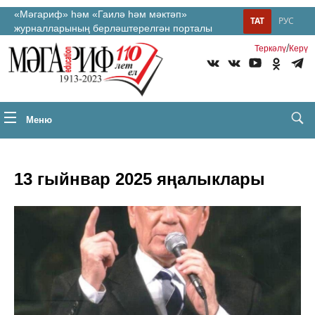
«Мәгариф» һәм «Гаилә һәм мәктәп»
ТАТ
РУС
журналларының берләштерелгән порталы
/
Теркəлү
Керү
Меню
13 гыйнвар 2025 яңалыклары