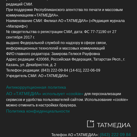
редакций СМИ.
При поддержке Республиканского агентства по печати и массовым
коммуникациям «ТАТМЕДИА».
Наименование СМИ: Филиал АО «ТАТМЕДИА» («Редакция журнала
«Магариф»)
№ свидетельства о регистрации СМИ, дата: ФС 77-71190 от 27
сентября 2017 г.
выдано Федеральной службой по надзору в сфере связи,
информационных технологий и массовых коммуникаций
ФИО главного редактора: Закирова Гелюся Рауфовна
Адрес редакции: 420066, Российская Федерация, Татарстан Респ., г.
Казань, ул. Декабристов, д. 2
Телефон редакции: (843) 222-09-84 (14-61], 222-06-09
Учредитель СМИ: АО «ТАТМЕДИА»
Антикоррупционная политика
АО «ТАТМЕДИА» использует «cookie»
для персонализации
сервисов и удобства пользователей сайтом. Использование «cookie»
можно отменить в настройках браузера.
Политика конфиденциальности
(843) 222 09 84
Телефон АО «ТАТМЕДИА»: