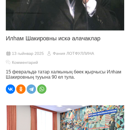
Илһам Шакировны искә алачаклар
13 гыйнвар 2025
Фәния ЛОТФУЛЛИНА
Комментарий
15 февральдә татар халкының бөек җырчысы Илһам
Шакировның тууына 90 ел тула.