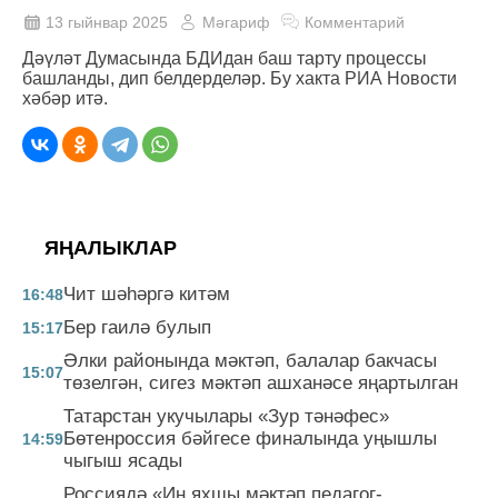
13 гыйнвар 2025
Мәгариф
Комментарий
Дәүләт Думасында БДИдан баш тарту процессы
башланды, дип белдерделәр. Бу хакта РИА Новости
хәбәр итә.
ЯҢАЛЫКЛАР
Чит шәһәргә китәм
16:48
Бер гаилә булып
15:17
Әлки районында мәктәп, балалар бакчасы
15:07
төзелгән, сигез мәктәп ашханәсе яңартылган
Татарстан укучылары «Зур тәнәфес»
Бөтенроссия бәйгесе финалында уңышлы
14:59
чыгыш ясады
Россиядә «Иң яхшы мәктәп педагог-