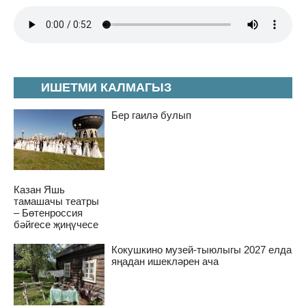
ИШЕТМИ КАЛМАГЫЗ
Бер гаилә булып
Казан Яшь
тамашачы театры
– Бөтенроссия
бәйгесе җиңүчесе
Кокушкино музей-тыюлыгы 2027 елда
яңадан ишекләрен ача