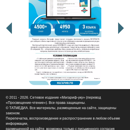
© 2011 - 2026. Сетевое издание «Мәгариф-уку» (перевод
«Просвещение-чтение»). Все права защищены.
© ТАТМЕДИА. Все материалы, размещенные на сайте, защищены
законом.
Перепечатка, воспроизведение и распространение в любом объеме
информации,
размещенной на сайте, возможна только с письменного согласия