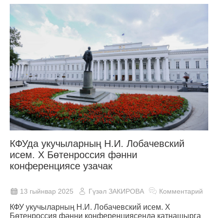
КФУда укучыларның Н.И. Лобачевский
исем. Х Бөтенроссия фәнни
конференциясе узачак
13 гыйнвар 2025
Гүзәл ЗАКИРОВА
Комментарий
КФУ укучыларның Н.И. Лобачевский исем. Х
Бөтенроссия фәнни конференциясендә катнашырга