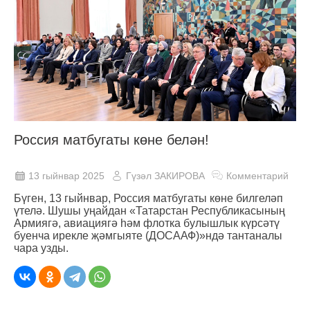
Россия матбугаты көне белән!
13 гыйнвар 2025
Гүзәл ЗАКИРОВА
Комментарий
Бүген, 13 гыйнвар, Россия матбугаты көне билгеләп
үтелә. Шушы уңайдан «Татарстан Республикасының
Армиягә, авиациягә һәм флотка булышлык күрсәтү
буенча ирекле җәмгыяте (ДОСААФ)»ндә тантаналы
чара узды.