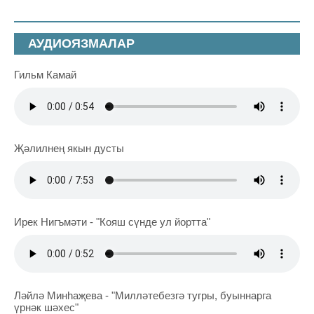
АУДИОЯЗМАЛАР
Гильм Камай
Җәлилнең якын дусты
Ирек Нигъмәти - "Кояш сүнде ул йортта"
Ләйлә Минһаҗева - "Милләтебезгә тугры, буыннарга
үрнәк шәхес"