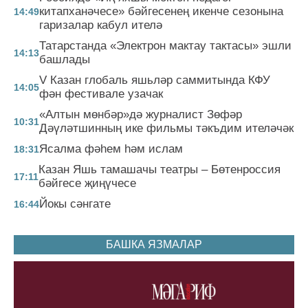
китапханәчесе» бәйгесенең икенче сезонына
14:49
гаризалар кабул ителә
Татарстанда «Электрон мактау тактасы» эшли
14:13
башлады
V Казан глобаль яшьләр саммитында КФУ
14:05
фән фестивале узачак
«Алтын мөнбәр»дә журналист Зөфәр
10:31
Дәүләтшинның ике фильмы тәкъдим ителәчәк
Ясалма фәһем һәм ислам
18:31
Казан Яшь тамашачы театры – Бөтенроссия
17:11
бәйгесе җиңүчесе
Йокы сәнгате
16:44
БАШКА ЯЗМАЛАР