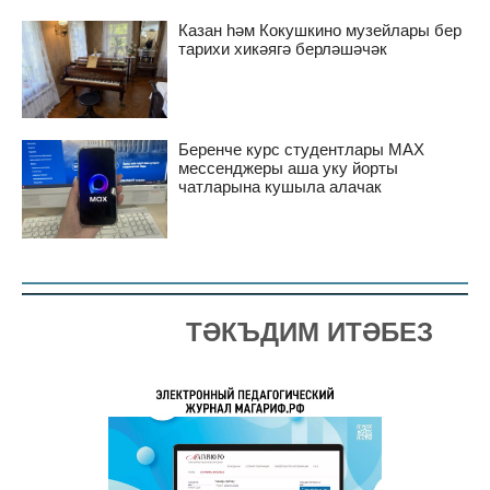
Казан һәм Кокушкино музейлары бер
тарихи хикәягә берләшәчәк
Беренче курс студентлары MAX
мессенджеры аша уку йорты
чатларына кушыла алачак
ТӘКЪДИМ ИТӘБЕЗ