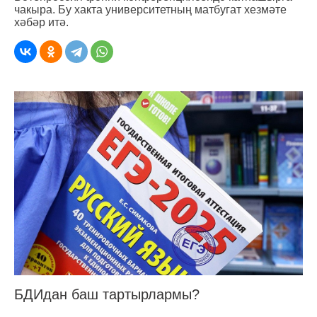
чакыра. Бу хакта университетның матбугат хезмәте
хәбәр итә.
БДИдан баш тартырлармы?