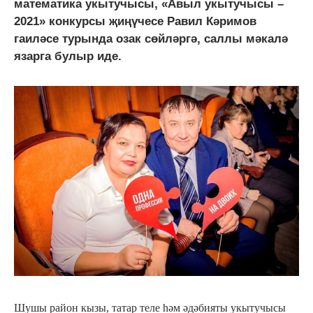
математика укытучысы, «Авыл укытучысы –
2021» конкурсы җиңүчесе Равил Кәримов
гаиләсе турында озак сөйләргә, саллы мәкалә
язарга булыр иде.
Шушы район кызы, татар теле һәм әдәбияты укытучысы