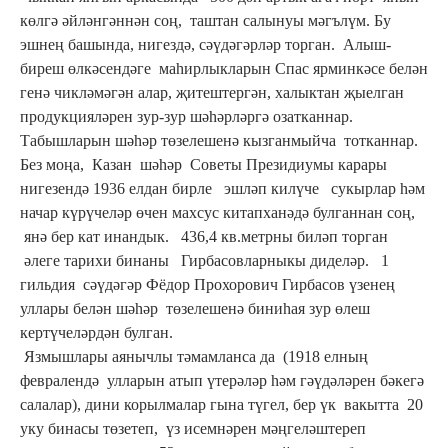
көлгә әйләнгәннән соң, таштан салынуы мәгълүм. Бу
эшнең башында, нигездә, сәүдәгәрләр торган. Алыш-
биреш өлкәсендәге маһирлыкларын Спас ярминкәсе белән
генә чикләмәгән алар, җитештергән, халыктан җыелган
продукцияләрен зур-зур шәһәрләргә озатканнар.
Табышларын шәһәр төзелешенә кызганмыйча тотканнар.
Без моңа, Казан шәһәр Советы Президиумы карары
нигезендә 1936 елдан бирле эшләп килүче сукырлар һәм
начар күрүчеләр өчен махсус китапханәдә булганнан соң,
янә бер кат инандык. 436,4 кв.метрны биләп торган
әлеге тарихи бинаны Гирбасовларныкы диделәр. 1
гильдия сәүдәгәр Фёдор Прохорович Гирбасов үзенең
уллары белән шәһәр төзелешенә биниһая зур өлеш
кертүчеләрдән булган.
Язмышлары аянычлы тәмамланса да (1918 елның
февралендә улларын атып үтерәләр һәм гәүдәләрен бәкегә
салалар), дини корылмалар гына түгел, бер үк вакытта 20
уку бинасы төзетеп, үз исемнәрен мәңгеләштереп