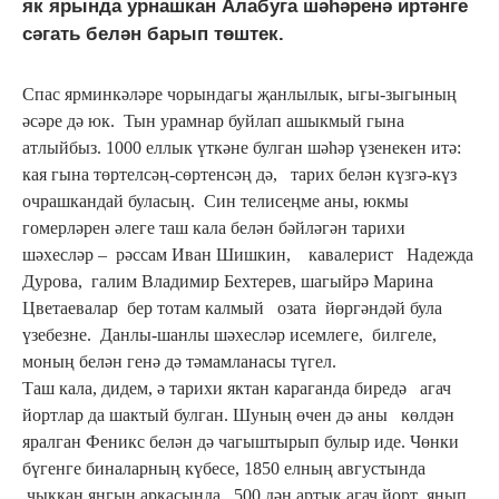
як ярында урнашкан Алабуга шәһәренә иртәнге
сәгать белән барып төштек.
Спас ярминкәләре чорындагы җанлылык, ыгы-зыгының
әсәре дә юк. Тын урамнар буйлап ашыкмый гына
атлыйбыз. 1000 еллык үткәне булган шәһәр үзенекен итә:
кая гына төртелсәң-сөртенсәң дә, тарих белән күзгә-күз
очрашкандай буласың. Син телисеңме аны, юкмы
гомерләрен әлеге таш кала белән бәйләгән тарихи
шәхесләр – рәссам Иван Шишкин, кавалерист Надежда
Дурова, галим Владимир Бехтерев, шагыйрә Марина
Цветаевалар бер тотам калмый озата йөргәндәй була
үзебезне. Данлы-шанлы шәхесләр исемлеге, билгеле,
моның белән генә дә тәмамланасы түгел.
Таш кала, дидем, ә тарихи яктан караганда биредә агач
йортлар да шактый булган. Шуның өчен дә аны көлдән
яралган Феникс белән дә чагыштырып булыр иде. Чөнки
бүгенге биналарның күбесе, 1850 елның августында
чыккан янгын аркасында 500 дән артык агач йорт янып