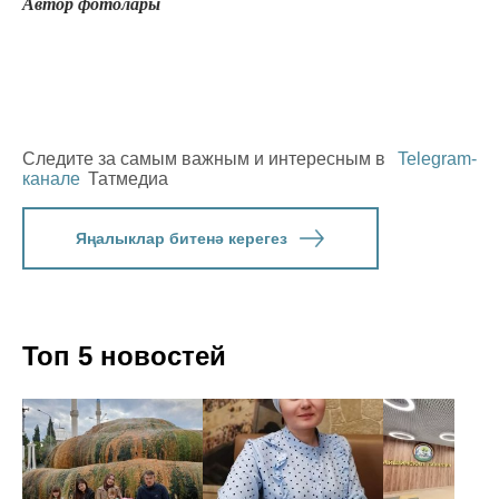
Автор фотолары
Следите за самым важным и интересным в
Telegram-
канале
Татмедиа
Яңалыклар битенә керегез
Топ 5 новостей