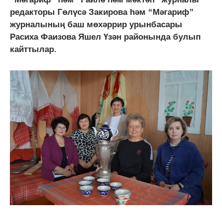
редакторы Гөлүсә Закирова һәм “Мәгариф”
журналының баш мөхәррир урынбасары
Расиха Фаизова Яшел Үзән районында булып
кайттылар.