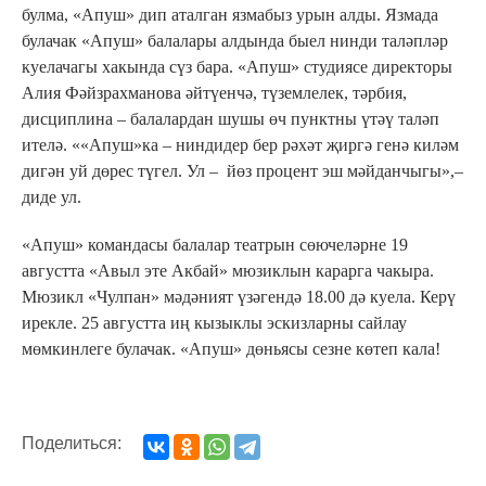
булма, «Апуш» дип аталган язмабыз урын алды. Язмада
булачак «Апуш» балалары алдында быел нинди таләпләр
куелачагы хакында сүз бара. «Апуш» студиясе директоры
Алия Фәйзрахманова әйтүенчә, түземлелек, тәрбия,
дисциплина – балалардан шушы өч пунктны үтәү таләп
ителә. ««Апуш»ка – ниндидер бер рәхәт җиргә генә киләм
дигән уй дөрес түгел. Ул – йөз процент эш мәйданчыгы»,–
диде ул.
«Апуш» командасы балалар театрын сөючеләрне 19
августта «Авыл эте Акбай» мюзиклын карарга чакыра.
Мюзикл «Чулпан» мәдәният үзәгендә 18.00 дә куела. Керү
ирекле. 25 августта иң кызыклы эскизларны сайлау
мөмкинлеге булачак. «Апуш» дөньясы сезне көтеп кала!
Поделиться: