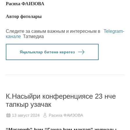
Расиха ФАИЗОВА
Автор фотолары
Следите за самым важным и интересным в
Telegram-
канале
Татмедиа
Яңалыклар битенә керегез
К.Насыйри конференциясе 23 нче
тапкыр узачак
13 август 2024
Расиха ФАИЗОВА
“Мәгариф” һәм “Гаилә һәм мәктәп” журналы