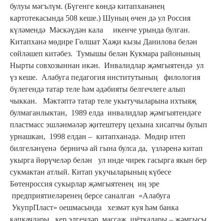
булуы мәгълүм. (Бүгенге көндә китапханәнең
картотекасында 508 кеше.) Шуның өчен дә ул Россия
күләмендә Мәскәүдән кала икенче урында булган.
Китапханә мөдире Гөлшат Хаҗи кызы Данилова белән
сөйләшеп китәбез. Тумышы белән Кукмара районының
Нырты совхозыннан икән. Инвалидлар җәмгыятендә ул
үз кеше. Алабуга педагогия институтының филология
бүлегендә татар теле һәм әдәбияты белгечлеге алып
чыккан. Мәктәптә татар теле укытучыларына ихтыяҗ
булмаганлыктан, 1989 елда инвалидлар җәмгыятендәге
пластмасс эшләнмәләр җитештерү цехына хисапчы булып
урнашкан, 1998 елдан – китапханәдә. Мөдир итеп
билгеләнүенә берничә ай гына булса да, үзләренә китап
укырга йөрүчеләр белән ул инде чирек гасырга якын бер
сукмактан атлый. Китап укучыларының күбесе
Бөтенроссия сукырлар җәмгыятенең иң эре
предприятиеләренең берсе саналган «Алабуга
УкупрПласт» оешмасында хезмәт куя һәм банка
капкачлары, кер элгечләр, массаж щёткалары – җәмгысы