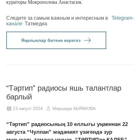
кураторы Мокрополова Анастасия.
Следите за самым важным и интересным в
Telegram-
канале
Татмедиа
Яңалыклар битенә керегез
“Тәртип” радиосы яшь талантлар
барлый
13 август 2024
Мөршидә КЫЯМОВА
“Тәртип” радиосының 10 еллыгы уңаеннан 22
августа “Чулпан” мәдәният үзәгендә зур
музыкаль тамаша узачак. “ТӘРТИПле КАЛЕБ”