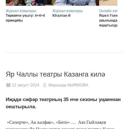
Журнал язмалары
Журнал язмалары
Онлайн хәбәрләр
Төркиячә укыту: 4+4+4
Югалган Ә
Яшел Үзәннең Ә
принцибы
авылында мәктә
яңартылды
Яр Чаллы театры Казанга килә
12 август 2024
Мөршидә КЫЯМОВА
Иҗади сәфәр театрның 35 нче сезоны уңаеннан
оештырыла.
«Сихерче», Ак калфак», «Бөти» … Аяз Гыйләҗев