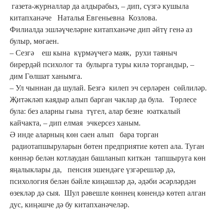
газета-журналлар да алдырабыз, – дип, сүзгә кушыла
китапханәче Наталья Евгеньевна Козлова.
Филиалда эшләүчеләрне китапханәче дип әйтү генә аз
булыр, мөгаен.
– Сезгә еш кына күрмәүчегә маяк, рухи таяныч
бирердәй психолог та булырга туры килә торгандыр, –
дим Гөлшат ханымга.
– Ул чыннан да шулай. Безгә килеп эч серләрен сөйлиләр.
Җитәкләп каядыр алып барган чаклар да була. Төрлесе
була: без аларны гына түгел, алар безне юаткалый
кайчакта, – дип елмая эчкерсез ханым.
Ә инде аларның көн саен алып бара торган
радиотапшыруларын бөтен предприятие көтеп ала. Туган
көннәр белән котлаудан башланып киткән тапшыруга көн
яңалыклары да, пенсия эшендәге үзгәрешләр дә,
психология белән бәйле киңәшләр дә, әдәби әсәрләрдән
өзекләр дә сыя. Шул рәвешле көннең көнендә көтеп алган
дус, киңәшче дә бу китапханәчеләр.