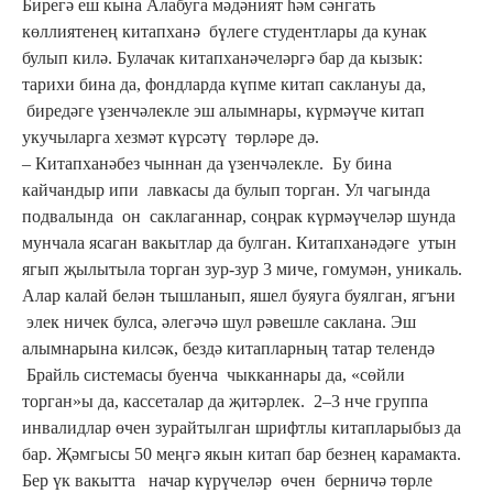
Бирегә еш кына Алабуга мәдәният һәм сәнгать
көллиятенең китапханә бүлеге студентлары да кунак
булып килә. Булачак китапханәчеләргә бар да кызык:
тарихи бина да, фондларда күпме китап саклануы да,
биредәге үзенчәлекле эш алымнары, күрмәүче китап
укучыларга хезмәт күрсәтү төрләре дә.
– Китапханәбез чыннан да үзенчәлекле. Бу бина
кайчандыр ипи лавкасы да булып торган. Ул чагында
подвалында он саклаганнар, соңрак күрмәүчеләр шунда
мунчала ясаган вакытлар да булган. Китапханәдәге утын
ягып җылытыла торган зур-зур 3 миче, гомумән, уникаль.
Алар калай белән тышланып, яшел буяуга буялган, ягъни
элек ничек булса, әлегәчә шул рәвешле саклана. Эш
алымнарына килсәк, бездә китапларның татар телендә
Брайль системасы буенча чыкканнары да, «сөйли
торган»ы да, кассеталар да җитәрлек. 2–3 нче группа
инвалидлар өчен зурайтылган шрифтлы китапларыбыз да
бар. Җәмгысы 50 меңгә якын китап бар безнең карамакта.
Бер үк вакытта начар күрүчеләр өчен берничә төрле