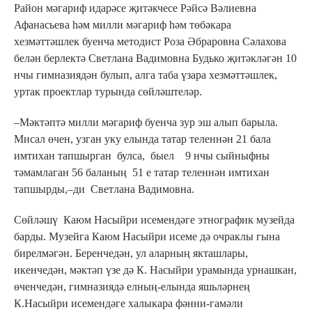
Район мәгариф идарәсе җитәкчесе Рәйсә Вәлиевна
Афанасьева һәм милли мәгариф һәм төбәкара
хезмәттәшлек буенча методист Роза Әбраровна Сәлахова
белән берлектә Светлана Вадимовна Будько җитәкләгән 10
нчы гимназиядән булып, алга таба үзара хезмәттәшлек,
уртак проектлар турында сөйләштеләр.
–Мәктәптә милли мәгариф буенча зур эш алып барыла.
Мисал өчен, узган уку елында татар теленнән 21 бала
имтихан тапшырган булса, быел 9 нчы сыйныфны
тәмамлаган 56 баланың 51 е татар теленнән имтихан
тапшырды,–ди Светлана Вадимовна.
Сөйләшү Каюм Насыйри исемендәге этнографик музейда
барды. Музейга Каюм Насыйри исеме дә очраклы гына
бирелмәгән. Беренчедән, ул аларның якташлары,
икенчедән, мәктәп үзе дә К. Насыйри урамында урнашкан,
өченчедән, гимназиядә елның-елында яшьләрнең
К.Насыйри исемендәге халыкара фәнни-гамәли