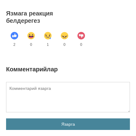
Язмага реакция
белдерегез
2
0
1
0
0
Комментарийлар
Язарга