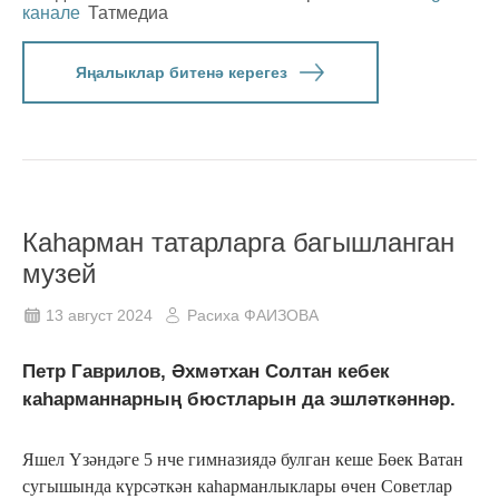
канале
Татмедиа
Яңалыклар битенә керегез
Каһарман татарларга багышланган
музей
13 август 2024
Расиха ФАИЗОВА
Петр Гаврилов, Әхмәтхан Солтан кебек
каһарманнарның бюстларын да эшләткәннәр.
Яшел Үзәндәге 5 нче гимназиядә булган кеше Бөек Ватан
сугышында күрсәткән каһарманлыклары өчен Советлар