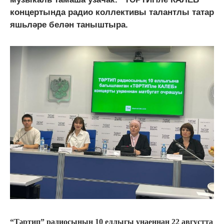
концертында радио коллективы талантлы татар
яшьләре белән таныштыра.
“Тәртип” радиосының 10 еллыгы уңаеннан 22 августта