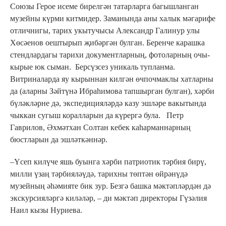
Союзы Герое исеме бирелгән татарларга багышланган
музейны күрми китмидер. Заманында аны халык мәгарифе
отличнигы, тарих укытучысы Александр Галинур улы
Хөсәенов оештырып җибәргән булган. Беренче карашка
стендлардагы тарихи документларның, фотоларның очы-
кырые юк сыман. Берсүзсез уникаль тупланма.
Витриналарда яу кырыннан килгән өчпочмаклы хатларны
да (аларны Зәйтүнә Ибраһимова тапшырган булган), хәрби
бүләкләрне дә, экспедицияләрдә казу эшләре вакытында
чыккан сугыш коралларын да күрергә була. Петр
Гаврилов, Әхмәтхан Солтан кебек каһарманнарның
бюстларын да эшләткәннәр.
–Үсеп килүче яшь буынга хәрби патриотик тәрбия бирү,
милли үзаң тәрбияләүдә, тарихны төптән өйрәнүдә
музейның әһәмияте бик зур. Безгә башка мәктәпләрдән дә
экскурсияләргә киләләр, – ди мәктәп директоры Гүзәлия
Наил кызы Нуриева.