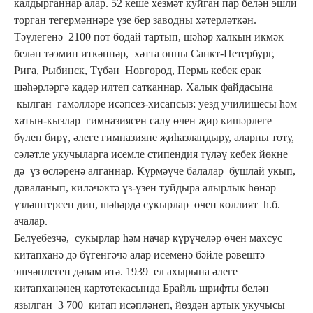
калдырганнар алар. 52 кеше хезмәт куйган пар белән эшли
торган тегермәннәре үзе бер заводны хәтерләткән.
Тәүлегенә 2100 пот бодай тартып, шәһәр халкын икмәк
белән тәэмин иткәннәр, хәтта онны Санкт-Петербург,
Рига, Рыбинск, Түбән Новгород, Пермь кебек ерак
шәһәрләргә кадәр илтеп сатканнар. Халык файдасына
кылган гамәлләре исәпсез-хисапсыз: уезд училищесы һәм
хатын-кызлар гимназиясен салу өчен җир кишәрлеге
бүлеп бирү, әлеге гимназияне җиһазландыру, аларны тоту,
сәләтле укучыларга исемле стипендия түләү кебек йөкне
дә үз өсләренә алганнар. Күрмәүче балалар бушлай укып,
дәваланып, киләчәктә үз-үзен туйдыра алырлык һөнәр
үзләштерсен дип, шәһәрдә сукырлар өчен көллият һ.б.
ачалар.
Белүебезчә, сукырлар һәм начар күрүчеләр өчен махсус
китапханә дә бүгенгәчә алар исеменә бәйле рәвештә
эшчәнлеген дәвам итә. 1939 ел ахырына әлеге
китапханәнең картотекасында Брайль шрифты белән
язылган 3 700 китап исәпләнеп, йөздән артык укучысы