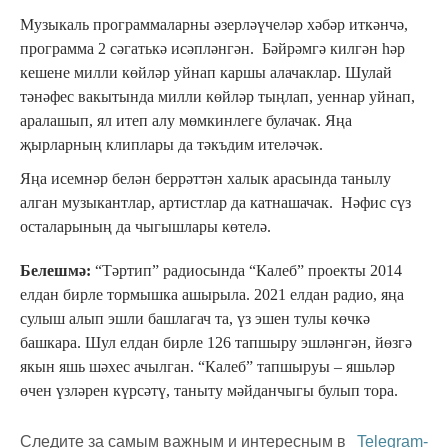
Музыкаль программаларны әзерләүчеләр хәбәр иткәнчә,
программа 2 сәгатькә исәпләнгән. Бәйрәмгә килгән һәр
кешене милли көйләр уйнап каршы алачаклар. Шулай
тәнәфес вакытында милли көйләр тыңлап, уеннар уйнап,
аралашып, ял итеп алу мөмкинлеге булачак. Яңа
җырларның клиплары да тәкъдим ителәчәк.
Яңа исемнәр белән беррәттән халык арасында танылу
алган музыкантлар, артистлар да катнашачак. Нәфис сүз
осталарының да чыгышлары көтелә.
Белешмә:
“Тәртип” радиосында “Калеб” проекты 2014
елдан бирле тормышка ашырыла. 2021 елдан радио, яңа
сулыш алып эшли башлагач та, үз эшен тулы көчкә
башкара. Шул елдан бирле 126 тапшыру эшләнгән, йөзгә
якын яшь шәхес ачылган. “Калеб” тапшыруы – яшьләр
өчен үзләрен күрсәтү, таныту мәйданчыгы булып тора.
Следите за самым важным и интересным в
Telegram-