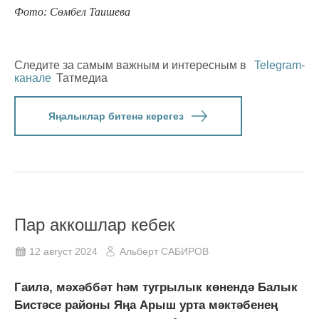
Фото: Сөмбел Таишева
Следите за самым важным и интересным в
Telegram-
канале
Татмедиа
Яңалыклар битенә керегез
Пар аккошлар кебек
12 август 2024
Альберт САБИРОВ
Гаилә, мәхәббәт һәм тугрылык көнендә Балык
Бистәсе районы Яңа Арыш урта мәктәбенең