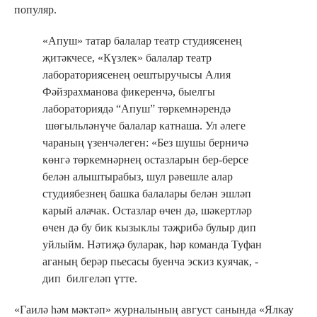
популяр.
«Апуш» татар балалар театр студиясенең
җитәкчесе, «Күзлек» балалар театр
лабораториясенең оештыручысы Алия
Фәйзрахманова фикеренчә, быелгы
лабораториядә “Апуш” төркемнәрендә
шөгыльләнүче балалар катнаша. Ул әлеге
чараның үзенчәлеген: «Без шушы берничә
көнгә төркемнәрнең остазларын бер-берсе
белән алыштырабыз, шул рәвешле алар
студиябезнең башка балалары белән эшләп
карый алачак. Остазлар өчен дә, шәкертләр
өчен дә бу бик кызыклы тәҗрибә булыр дип
уйлыйм. Нәтиҗә буларак, һәр команда Туфан
аганың берәр пьесасы буенча эскиз куячак, -
дип билгеләп үтте.
«Гаилә һәм мәктәп» журналының август санында «Ялкау