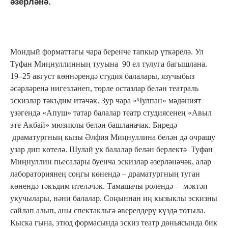
әзерләнә.
Мондый форматтагы чара беренче тапкыр үткәрелә. Ул
Туфан Миңнуллинның тууына 90 ел тулуга багышлана.
19–25 август көннәрендә студия балалары, язучыбыз
әсәрләренә нигезләнеп, төрле остазлар белән театраль
эскизлар тәкъдим итәчәк. Зур чара «Чулпан» мәдәният
үзәгендә «Апуш» татар балалар театр студиясенең «Авыл
эте Акбай» мюзиклы белән башланачак. Биредә
драматургның кызы Әлфия Миңнуллина белән дә очрашу
узар дип көтелә. Шулай ук балалар белән берлектә Туфан
Миңнуллин пьесалары буенча эскизлар әзерләнәчәк, алар
лабораториянең соңгы көнендә – драматургның туган
көнендә тәкъдим ителәчәк. Тамашачы ролендә – мәктәп
укучылары, нәни балалар. Соңыннан иң кызыклы эскизны
сайлап алып, аны спектакльгә әверелдерү күздә тотыла.
Кыска гына, этюд формасында эскиз театр дөньясында бик