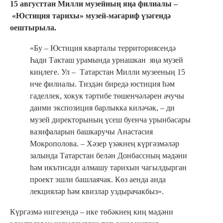
15 августтан Милли музейның яңа филиалы –
«Юстиция тарихы» музей-мәгариф үзәгендә
оештырыла.
«Бу – Юстиция кварталы территориясендә
Һади Такташ урамында урнашкан яңа музей
киңлеге. Ул – Татарстан Милли музееның 15
нче филиалы. Тиздән биредә юстиция һәм
гаделлек, хокук тәртибе төшенчәләрен ачучы
даими экспозиция барлыкка киләчәк, – ди
музей директорының үсеш буенча урынбасары
вазифаларын башкаручы Анастасия
Мокрополова. – Хәзер үзәкнең күргәзмәләр
залында Татарстан белән Донбассның мәдәни
һәм икътисади алмашу тарихын чагылдырган
проект эшли башлаячак. Көз аенда анда
лекцияләр һәм квизлар уздырачакбыз».
Күргәзмә нигезендә – ике төбәкнең киң мәдәни