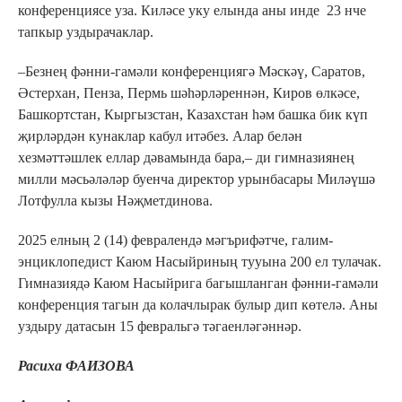
конференциясе уза. Киләсе уку елында аны инде 23 нче
тапкыр уздырачаклар.
–Безнең фәнни-гамәли конференциягә Мәскәү, Саратов,
Әстерхан, Пенза, Пермь шәһәрләреннән, Киров өлкәсе,
Башкортстан, Кыргызстан, Казахстан һәм башка бик күп
җирләрдән кунаклар кабул итәбез. Алар белән
хезмәттәшлек еллар дәвамында бара,– ди гимназиянең
милли мәсьәләләр буенча директор урынбасары Миләүшә
Лотфулла кызы Нәҗметдинова.
2025 елның 2 (14) февралендә мәгърифәтче, галим-
энциклопедист Каюм Насыйриның тууына 200 ел тулачак.
Гимназиядә Каюм Насыйрига багышланган фәнни-гамәли
конференция тагын да колачлырак булыр дип көтелә. Аны
уздыру датасын 15 февральгә тәгаенләгәннәр.
Расиха ФАИЗОВА