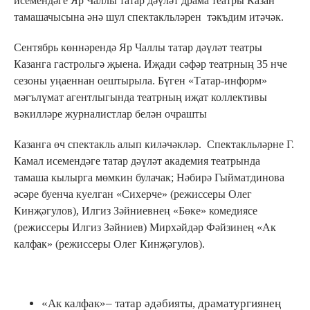
исемендәге Яр Чаллы татар дәүләт драма театры Казан
тамашачысына әнә шул спектакльләрен тәкъдим итәчәк.
Cентябрь көннәрендә Яр Чаллы татар дәүләт театры
Казанга гастрольгә җыена. Иҗади сәфәр театрның 35 нче
сезоны уңаеннан оештырыла. Бүген «Татар-информ»
мәгълүмат агентлыгында театрның иҗат коллективы
вәкилләре журналистлар белән очрашты
Казанга өч спектакль алып киләчәкләр. Спектакльләрне Г.
Камал исемендәге татар дәүләт академия театрында
тамаша кылырга мөмкин булачак; Нәбирә Гыйматдинова
әсәре буенча куелган «Сихерче» (режиссеры Олег
Кинҗәгулов), Илгиз Зәйниевнең «Бөке» комедиясе
(режиссеры Илгиз Зәйниев) Мирхәйдәр Фәйзинең «Ак
калфак» (режиссеры Олег Кинҗәгулов).
«Ак калфак»– татар әдәбияты, драматургиянең