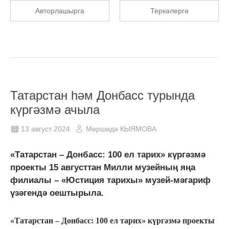
Авторлашырга
Теркәлергә
Татарстан һәм Донбасс турында
күргәзмә ачыла
13 август 2024
Мөршидә КЫЯМОВА
«Татарстан – Донбасс: 100 ел тарих» күргәзмә
проекты 15 августтан Милли музейның яңа
филиалы – «Юстиция тарихы» музей-мәгариф
үзәгендә оештырыла.
«Татарстан – Донбасс: 100 ел тарих» күргәзмә проекты