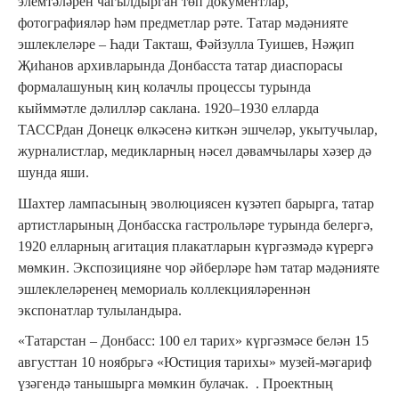
элемтәләрен чагылдырган төп документлар,
фотографияләр һәм предметлар рәте. Татар мәдәнияте
эшлеклеләре – Һади Такташ, Фәйзулла Туишев, Нәҗип
Җиһанов архивларында Донбасста татар диаспорасы
формалашуның киң колачлы процессы турында
кыйммәтле дәлилләр саклана. 1920–1930 елларда
ТАССРдан Донецк өлкәсенә киткән эшчеләр, укытучылар,
журналистлар, медикларның нәсел дәвамчылары хәзер дә
шунда яши.
Шахтер лампасының эволюциясен күзәтеп барырга, татар
артистларының Донбасска гастрольләре турында белергә,
1920 елларның агитация плакатларын күргәзмәдә күрергә
мөмкин. Экспозицияне чор әйберләре һәм татар мәдәнияте
эшлеклеләренең мемориаль коллекцияләреннән
экспонатлар тулыландыра.
«Татарстан – Донбасс: 100 ел тарих» күргәзмәсе белән 15
августтан 10 ноябрьгә «Юстиция тарихы» музей-мәгариф
үзәгендә танышырга мөмкин булачак. . Проектның