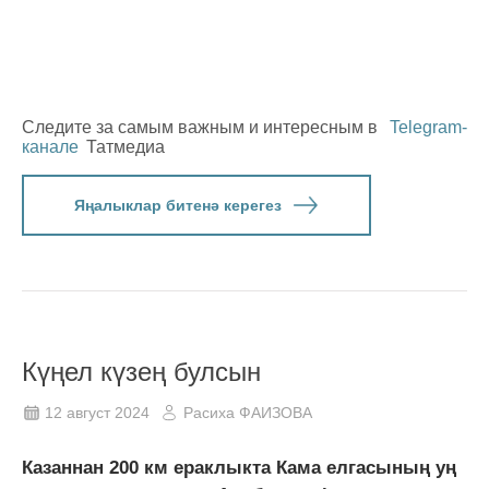
Следите за самым важным и интересным в
Telegram-
канале
Татмедиа
Яңалыклар битенә керегез
Күңел күзең булсын
12 август 2024
Расиха ФАИЗОВА
Казаннан 200 км ераклыкта Кама елгасының уң