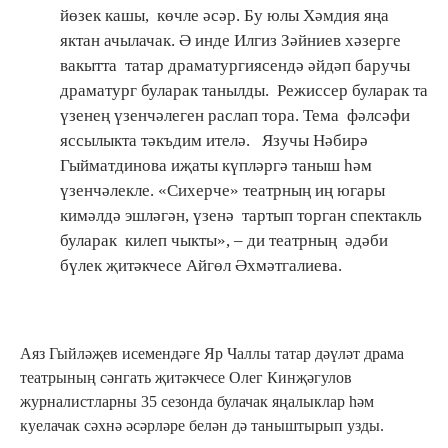
йөзек кашы, көчле әсәр. Бу юлы Хәмдия яңа
яктан ачылачак. Ә инде Илгиз Зәйниев хәзерге
вакытта татар драматургиясендә әйдәп баручы
драматург буларак танылды. Режиссер буларак та
үзенең үзенчәлеген раслап тора. Тема фәлсәфи
яссылыкта тәкъдим ителә. Язучы Нәбирә
Гыйматдинова иҗаты күпләргә таныш һәм
үзенчәлекле. «Сихерче» театрның иң югары
кимәлдә эшләгән, үзенә тартып торган спектакль
буларак килеп чыкты», – ди театрның әдәби
бүлек җитәкчесе Айгөл Әхмәтгалиева.
Аяз Гыйләҗев исемендәге Яр Чаллы татар дәүләт драма
театрының сәнгать җитәкчесе Олег Кинҗәгулов
журналистларны 35 сезонда булачак яңалыклар һәм
куелачак сәхнә әсәрләре белән дә таныштырып узды.