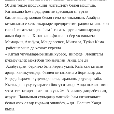
50 ләп төрле продукция җитештерү белән мәшгуль.
Китапханә һәм предприятие арасындагы уртак
багланышлар моның белән генә дә чикләнми, Алабуга
китапханәсе хезмәткәрләре предприятие радиосы аша көн
саен 1 сәгать татарча һәм 1 сәгать русча тапшырулар
алып баралар. Китапханә филиалы бер үк вакытта
Мамадыш, Алабуга, Менделеевск, Минзәлә, Түбән Кама
районнарына да хезмәт күрсәтә.
– Китап укучыларыбызның күбесе, нигездә, Лаештагы
күрмәүчеләр мәктәбен тәмамлаган. Анда әле дә
Алабугадан берничә бала йөреп укый. Кайткан-киткән
арада, каникулларда безнең китапханәгә йөри алар да.
Биредә һәркем күңелләренә ял, аралашыр дуслар таба.
Кычкырып уку түгәрәген бик үз итәләр. Анда шәхсән мин
үзем гел татарча китаплар укыйм. Аралашу даирәбез киң,
аеруча Чаллының сукырлар мәктәбе һәм китапханәсе
белән озак еллар иңгә-иң эшлибез, – ди Гөлшат Хаҗи
кызы.