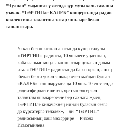
“Чулпан” мәдәният үзәгендә зур музыкаль тамаша
узачак. “ТӘРТИПле КАЛЕБ” концертында радио
коллективы талантлы татар яшьләре белән
таныштыра.
Үткән белән көткән арасында күпер салучы
«ТӘРТИП»
радиосы, 10 яшьлеге уңаеннан,
кабатланмас моңлы концертлар циклын дәвам
итә. «ТӘРТИП» радиосында бара торган, аның
белән бергә үскән яшьләр өчен мәйдан булган
«КАЛЕБ» тапшыруына да 10 яшь. 10 ел эчендә
радиоэфирдан ишетеп, яратып өлгергән
талантлы яшьләребезне бер сәхнәгә җыеп,
ТӘРТИПле киләчәкнең нинди буласын сезгә
дә күрсәтергә теләдек», – ди “ТӘРТИП”
радиосының баш мөхәррире Ризәлә
Исмәгыйлева.