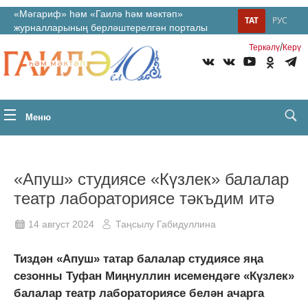
«Мәгариф» һәм «Гаилә һәм мәктәп»
ТАТ
РУС
журналларының берләштерелгән порталы
/
Теркəлү
Керү
Меню
«Апуш» студиясе «Күзлек» балалар
театр лабораториясе тәкъдим итә
14 август 2024
Таңсылу Габидуллина
Тиздән «Апуш» татар балалар студиясе яңа
сезонны Туфан Миңнуллин исемендәге «Күзлек»
балалар театр лабораториясе белән ачарга