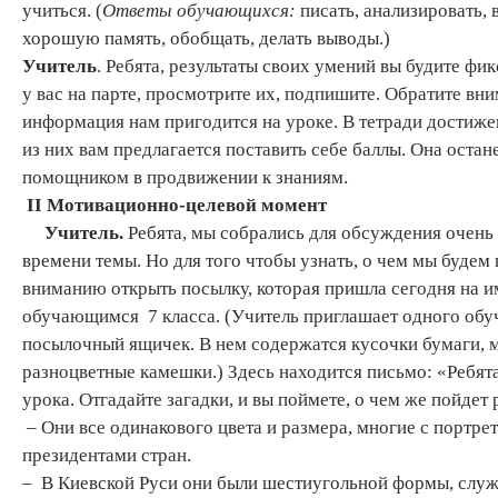
учиться. (
Ответы обучающихся:
писать, анализировать, 
хорошую память, обобщать, делать выводы.)
Учитель
. Ребята, результаты своих умений вы будите фи
у вас на парте, просмотрите их, подпишите. Обратите вн
информация нам пригодится на уроке. В тетради достиже
из них вам предлагается поставить себе баллы. Она остан
помощником в продвижении к знаниям.
II
Мотивационно-целевой момент
Учитель.
Ребята, мы собрались для обсуждения очень
времени темы. Но для того чтобы узнать, о чем мы будем
вниманию открыть посылку, которая пришла сегодня на 
обучающимся 7 класса. (Учитель приглашает одного обу
посылочный ящичек. В нем содержатся кусочки бумаги, ме
разноцветные камешки.) Здесь находится письмо: «Ребята
урока. Отгадайте загадки, и вы поймете, о чем же пойдет 
– Они все одинакового цвета и размера, многие с портрет
президентами стран.
– В Киевской Руси они были шестиугольной формы, служ