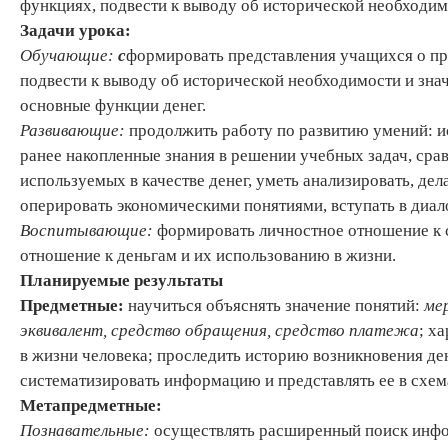
функциях, подвести к выводу об исторической необходимо
Задачи урока:
Обучающие:
с
формировать представления учащихся о пр
подвести к выводу об исторической необходимости и зна
основные функции денег.
Развивающие:
продолжить работу по развитию умений: и
ранее накопленные знания в решении учебных задач, срав
используемых в качестве денег, уметь анализировать, дел
оперировать экономическими понятиями, вступать в диало
Воспитывающие:
формировать личностное отношение к
отношение к деньгам и их использованию в жизни.
Планируемые результаты
Предметные:
научиться объяснять значение понятий:
мер
эквивалент, средство обращения, средство платежа
; х
в жизни человека; проследить историю возникновения ден
систематизировать информацию и представлять ее в схем
Метапредметные:
Познавательные:
осуществлять расширенный поиск инфор