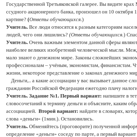
Государственной Третьяковской галерее. Вы видите крах
ссудного акционерного банка, произошел он 10 октября 1
картине?
(
Ответы обучающихся
.
)
Учитель.
Все люди относятся к разным категориям населе
людей, чего они лишились?
(Ответы обучающихся.
) Спа
Учитель.
Очень важным элементом данной сферы являютс
наиболее великих изобретений человеческой мысли. Межд
мало знают о денежном мире. Законы сложнейших эконо
профессионалам – учёным, экономистам, финансистам. Ч
жизни, некоторое представление о законах денежного ми
Деньги,.. а какие ассоциации у вас вызывает данное сло
гражданин Российской Федерации ежегодно плачу налоги
Учитель
.
Задание №1. Первый вариант
:
напишите в тет
словосочетаний к термину деньги и объясните, каким обр
ассоциацией.
Второй вариант
:
найдите в словарях, кото
слова «деньги» (1мин.). Остановились.
Учитель
.
Обменяйтесь (проговорите) полученной инфор
определение «деньги» соседу по парте, а первый вариант