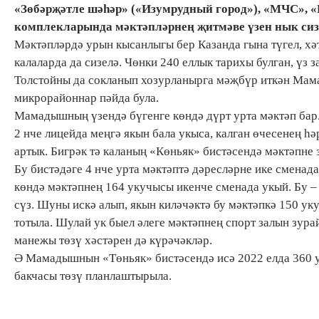
«Зөбәрҗәтле шәһәр» («Изумрудный город»), «МЧС», 
комплекларында мәктәпләрнең җитмәве үзен нык сиз
Мәктәпләрдә урын кысанлыгы бер Казанда гына түгел, х
калаларда да сизелә. Чөнки 240 еллык тарихы булган, үз
Толстойны да сокланып хозурланырга мәҗбүр иткән Мама
микрорайоннар пәйда була.
Мамадышның үзендә бүгенге көндә дүрт урта мәктәп бар
2 нче лицейда меңгә якын бала укыса, калган өчесенең һ
артык. Бигрәк тә каланың «Көньяк» бистәсендә мәктәпне 
Бу бистәдәге 4 нче урта мәктәптә дәресләрне ике сменад
көндә мәктәпнең 164 укучысы икенче сменада укый. Бу – 
сүз. Шуны искә алып, якын киләчәктә бу мәктәпкә 150 ук
тотыла. Шулай ук быел әлеге мәктәпнең спорт залын зура
манежы төзү хәстәрен дә күрәчәкләр.
Ә Мамадышнын «Төньяк» бистәсендә исә 2022 елда 360 у
бакчасы төзү планлаштырыла.