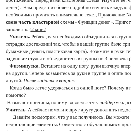
достижений. Перед вами кластерная схема. Изучите ее:
ч
денег). Нам предстоит более подробно изучить каждую ф
необходимо прочитать внимательно текст, Приложение №1
свою часть кластерной
схемы «Функции денег». Пригот
заполнять. (
2 мин.
)
Учитель.
Ребята, вам необходимо объединиться в груп
тетрадях достижений так, чтобы в вашей группе было три
бумажные деньги, пластиковая карта). Возьмите в руки те
задвиньте стулья и объединитесь в группы по 3 человека
Физминутка
. Встаньте на одну ногу, руки вытянув впе
на другой. Теперь возьмитесь за руки в группе и опять по
другой.
После задается вопрос:
– Когда было легче удержаться на одной ноге? Почему в п
помогло?
Называют причины, почему вдвоем легче:
поддержка, в
Учитель.
А сейчас помогите друг другу дополнить недос
Давайте посмотрим, что у вас получилось. Вы можете и
недостающие элементы. Совместно с обучающимися пров