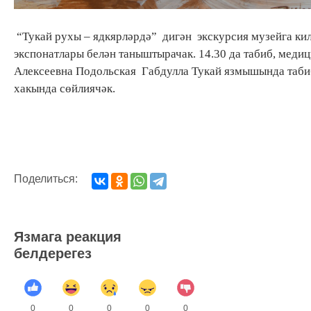
“Тукай рухы – ядкярләрдә” дигән экскурсия музейга ки
экспонатлары белән таныштырачак. 14.30 да табиб, мед
Алексеевна Подольская Габдулла Тукай язмышында таби
хакында сөйлиячәк.
Поделиться:
Язмага реакция
белдерегез
0
0
0
0
0