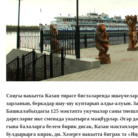
Соңгы вакытта Казан тирәсе бистәләрендә яшәүчеләр,
зарланып, беркадәр шау-шу куптарып алды-алуын. З
Башкалабыздагы 125 мәктәптә укучылар саны тиешле
дәресләрне ике сменада укытырга мәҗбүрләр. Әгәр 
гына балаларга белем бирик дисәк, Казан мәктәпләр
булдырырга кирәк, ди. Хәзерге вакытта бигрәк тә «Яң