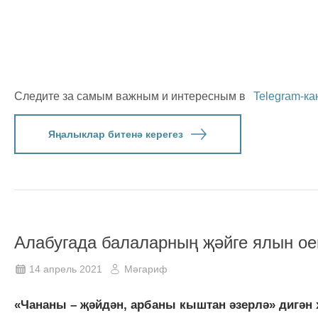
Следите за самым важным и интересным в
Telegram-ка
Яңалыклар битенә керегез
Алабугада балаларның җәйге ялын о
14 апрель 2021
Мәгариф
«Чананы – җәйдән, арбаны кыштан әзерлә» дигән 