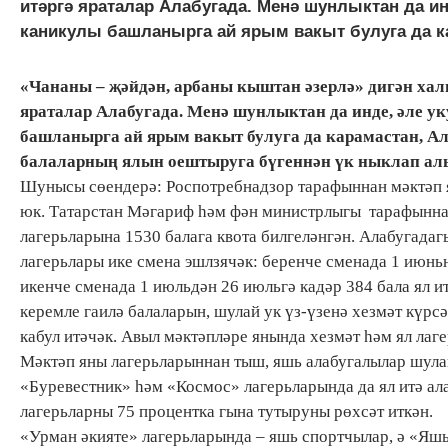
итәргә яраталар Алабугада. Менә шунлыктан да и
каникулы башланырга ай ярым вакыт булуга да ка
«Чананы – җәйдән, арбаны кыштан әзерлә» дигән хал
яраталар Алабугада. Менә шунлыктан да инде, әле 
башланырга ай ярым вакыт булуга да карамастан, А
балаларның ялын оештыруга бүгеннән үк ныклап а
Шунысы сөендерә: Роспотребнадзор тарафыннан мәктәп 
юк. Татарстан Мәгариф һәм фән министрлыгы тарафынна
лагерьларына 1530 балага квота билгеләнгән. Алабугада
лагерьлары ике смена эшлзячәк: беренче сменада 1 июньн
икенче сменада 1 июльдән 26 июльгә кадәр 384 бала ял ит
керемле гаилә балаларын, шулай ук үз-үзенә хезмәт күрс
кабул итәчәк. Авыл мәктәпләре янында хезмәт һәм ял ла
Мәктәп яны лагерьларыннан тыш, яшь алабугалылар шулай
«Буревестник» һәм «Космос» лагерьларында да ял итә ал
лагерьларны 75 процентка гына тутыруны рөхсәт иткән.
«Урман әкияте» лагерьларында – яшь спортчылар, ә «Яш