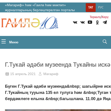
«Мәгариф» һәм «Гаилә һәм мәктәп»
ТАТ
РУС
журналларының берләштерелгән порталы
/
Теркəлү
Керү
Меню
Г.Тукай әдәби музеенда Тукайны искә
15 апрель 2021
Мәгариф
Бүген Г.Тукай әдәби музеенда&nbsp; шагыйрне ис
Г.Тукайның тууына 135 ел тулуга һәм &nbsp;Туган
бердәмлеге елына &nbsp;багышлана. 11.00 дә Яңа Т