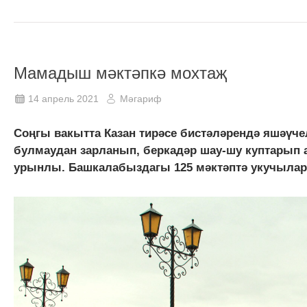
Мамадыш мәктәпкә мохтаҗ
14 апрель 2021
Мәгариф
Соңгы вакытта Казан тирәсе бистәләрендә яшәүче
булмаудан зарланып, беркадәр шау-шу куптарып 
урынлы. Башкалабыздагы 125 мәктәптә укучылар 