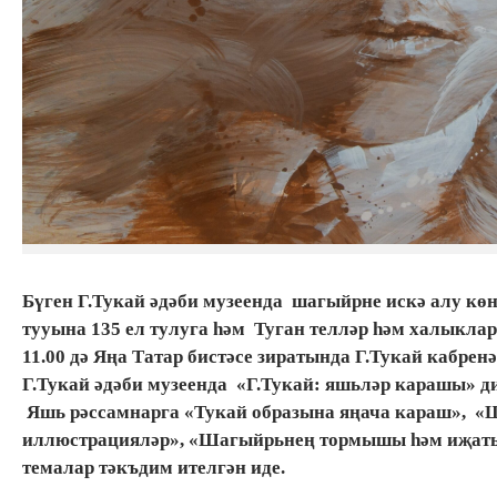
Бүген Г.Тукай әдәби музеенда шагыйрне искә алу кө
тууына 135 ел тулуга һәм Туган телләр һәм халыкла
11.00 дә Яңа Татар бистәсе зиратында Г.Тукай кабренә
Г.Тукай әдәби музеенда «Г.Тукай: яшьләр карашы» д
Яшь рәссамнарга «Тукай образына яңача караш», «
иллюстрацияләр», «Шагыйрьнең тормышы һәм иҗаты 
темалар тәкъдим ителгән иде.