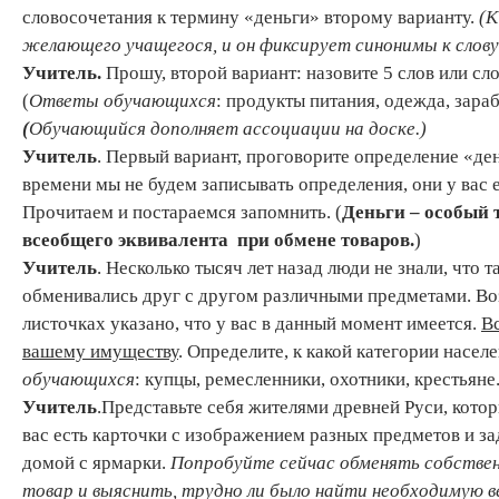
словосочетания к термину «деньги» второму варианту.
(К
желающего учащегося, и он фиксирует синонимы к слову
Учитель
.
Прошу, второй вариант: назовите 5 слов или сл
(
Ответы обучающихся
: продукты питания, одежда, заработ
(
Обучающийся дополняет ассоциации на доске.)
Учитель
. Первый вариант, проговорите определение «де
времени мы не будем записывать определения, они у вас 
Прочитаем и постараемся запомнить. (
Деньги – особый
всеобщего эквивалента
при обмене товаров.
)
Учитель
. Несколько тысяч лет назад люди не знали, что т
обменивались друг с другом различными предметами. В
листочках указано, что у вас в данный момент имеется.
Вс
вашему имуществу
. Определите, к какой категории насел
обучающихся
: купцы, ремесленники, охотники, крестьяне.
Учитель
.Представьте себя жителями древней Руси, кото
вас есть карточки с изображением разных предметов и за
домой с ярмарки.
Попробуйте сейчас обменять собстве
товар и выяснить, трудно ли было найти необходимую в