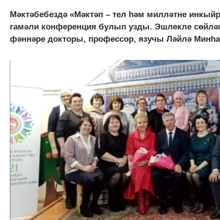
Мәктәбебездә «Мәктәп – тел һәм милләтне инкыйр
гамәли конференция булып узды. Эшлекле сөйлә
фәннәре докторы, профессор, язучы Ләйлә Минһаҗ