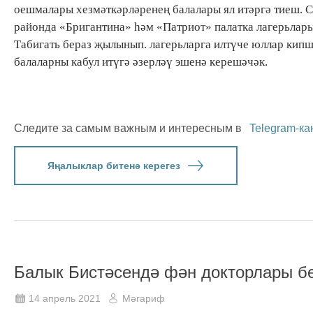
оешмалары хезмәткәрләренең балалары ял итәргә тиеш. 
районда «Бригантина» һәм «Патриот» палатка лагерьлар
Табигать бераз җылынып. лагерьларга илтүче юллар кипш
балаларны кабул итүгә әзерләү эшенә керешәчәк.
Следите за самым важным и интересным в
Telegram-ка
Яңалыклар битенә керегез
Балык Бистәсендә фән докторлары б
14 апрель 2021
Мәгариф