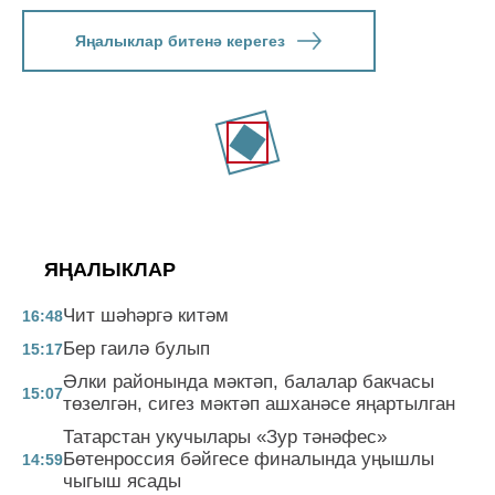
Яңалыклар битенә керегез
ЯҢАЛЫКЛАР
Чит шәһәргә китәм
16:48
Бер гаилә булып
15:17
Әлки районында мәктәп, балалар бакчасы
15:07
төзелгән, сигез мәктәп ашханәсе яңартылган
Татарстан укучылары «Зур тәнәфес»
Бөтенроссия бәйгесе финалында уңышлы
14:59
чыгыш ясады