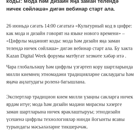
коды: мода һәм дизайн яңа заман телендә
ничек сөйләшә» дигән вебинар старт ала.
26 июньдә сәгать 14:00 сәгатьтә «Культурный код в цифре:
как мода и дизайн говорят на языке нового времени» –
«Цифрлы мәдәният коды: мода һәм дизайн яңа заман
телендә ничек сөйләшә» дигән вебинар старт ала. Бу хакта
Kazan Digital Week форумы матбугат хезмәте хәбәр итә .
Чара глобальләшү һәм цифрлы үзгәртеп кору шартларында
милли киемнең этномәдәни традицияләрне саклаудагы һәм
яңача аңлатудагы роленә багышлана.
Экспертлар
традицион кием милли үзаңны сакларга ничек
ярдәм итүе; мода һәм дизайн мәдәни мирасны хәзерге
заман шартларына ничек яраклаштыруы; этнодизайн
үсешенә цифрлы технологияләр нинди йогынты ясавы
турындагы
мәсьәләләрне тикшерәчәк
.