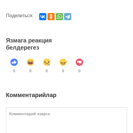
Поделиться:
Язмага реакция
белдерегез
0
0
0
0
0
Комментарийлар