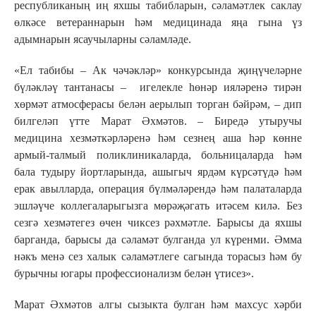
республиканың иң яхшы табибларын, сәламәтлек саклау
өлкәсе ветераннарын һәм медицинада яңа гына үз
адымнарын ясаучыларны сәламләде.
«Ел табибы – Ак чәчәкләр» конкурсында җиңүчеләрне
бүләкләү тантанасы – игелекле һөнәр ияләренә тирән
хөрмәт атмосферасы белән аерылып торган бәйрәм, – дип
билгеләп үтте Марат Әхмәтов. – Биредә утыручы
медицина хезмәткәрләренә һәм сезнең аша һәр көнне
армый-талмый поликлиникаларда, больницаларда һәм
бала тудыру йортларында, ашыгыч ярдәм күрсәтүдә һәм
ерак авылларда, операция бүлмәләрендә һәм палаталарда
эшләүче коллегаларыгызга мөрәҗәгать итәсем килә. Без
сезгә хезмәтегез өчен чиксез рәхмәтле. Барысы да яхшы
барганда, барысы да сәламәт булганда ул күренми. Әмма
нәкъ менә сез халык сәламәтлеге сагында торасыз һәм бу
бурычны югары профессионализм белән үтисез».
Марат Әхмәтов алгы сызыкта булган һәм махсус хәрби