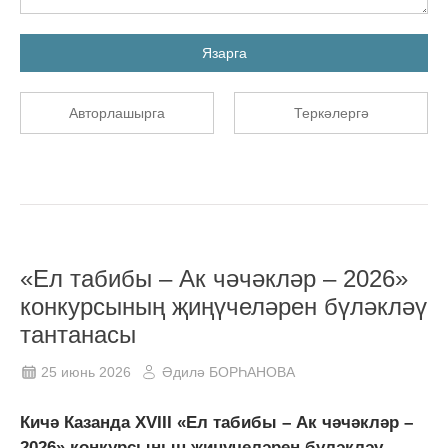
Язарга
Авторлашырга
Теркәлергә
«Ел табибы – Ак чәчәкләр – 2026»
конкурсының җиңүчеләрен бүләкләү
тантанасы
25 июнь 2026
Әдилә БОРҺАНОВА
Кичә Казанда XVIII «Ел табибы – Ак чәчәкләр –
2026» конкурсының җиңүчеләрен бүләкләү