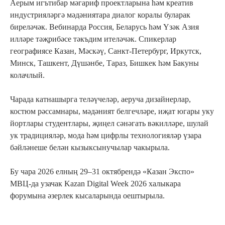
Аерым игътибар мәгариф проектларына һәм креатив
индустрияләргә мәдәниятара диалог коралы буларак
биреләчәк. Вебинарда Россия, Беларусь һәм Үзәк Азия
илләре тәҗрибәсе тәкъдим ителәчәк. Спикерлар
географиясе Казан, Мәскәү, Санкт-Петербург, Иркутск,
Минск, Ташкент, Дүшәнбе, Тараз, Бишкек һәм Бакуны
колачлый.
Чарада катнашырга теләүчеләр, аеруча дизайнерлар,
костюм рәссамнары, мәдәният белгечләре, иҗат югары уку
йортлары студентлары, җиңел сәнәгать вәкилләре, шулай
ук традицияләр, мода һәм цифрлы технологияләр үзара
бәйләнеше белән кызыксынучылар чакырыла.
Бу чара 2026 елның 29–31 октябрендә «Казан Экспо»
МВЦ-да узачак Kazan Digital Week 2026 халыкара
форумына әзерлек кысаларында оештырыла.