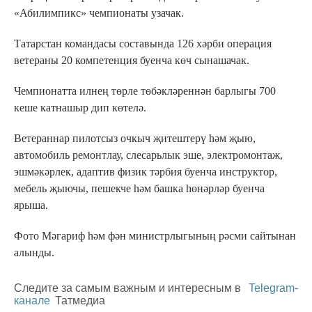
«Абилимпикс» чемпионаты узачак.
Татарстан командасы составында 126 хәрби операция
ветераны 20 компетенция буенча көч сынашачак.
Чемпионатта илнең төрле төбәкләреннән барлыгы 700
кеше катнашыр дип көтелә.
Ветераннар пилотсыз очкыч җитештерү һәм җыю,
автомобиль ремонтлау, слесарьлык эше, электромонтаж,
эшмәкәрлек, адаптив физик тәрбия буенча инструктор,
мебель җыючы, пешекче һәм башка һөнәрләр буенча
ярыша.
Фото Мәгариф һәм фән министрлыгының рәсми сайтынан
алынды.
Следите за самым важным и интересным в
Telegram-
канале
Татмедиа