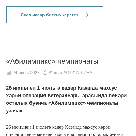
Яңалыклар битенә керегез
«Абилимпикс» чемпионаты
24 июнь 2026
Фәния ЛОТФУЛЛИНА
26 июньнән 1 июльгә кадәр Казанда махсус
хәрби операция ветераннары арасында һөнәри
осталык буенча «Абилимпикс» чемпионаты
узачак.
26 июньнән 1 июльгә кадәр Казанда махсус хәрби
операция ветераннары арасында һөнәри осталык буенча