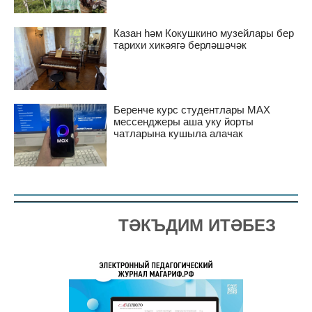
Казан һәм Кокушкино музейлары бер
тарихи хикәягә берләшәчәк
Беренче курс студентлары MAX
мессенджеры аша уку йорты
чатларына кушыла алачак
ТӘКЪДИМ ИТӘБЕЗ