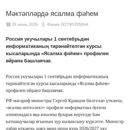
Мәктәпләрдә ясалма фәһем
25 июнь 2026
Фәния ЛОТФУЛЛИНА
Россия укучылары 1 сентябрьдән
информатиканың тирәнәйтелгән курсы
кысаларында «Ясалма фәһем» профилен
өйрәнә башлаячак.
Россия укучылары 1 сентябрьдән информатиканың
тирәнәйтелгән курсы кысаларында «Ясалма фәһем»
профилен өйрәнә башлаячак.
РФ мәгариф министры Сергей Кравцов билгеләп үткәнчә,
«ясалма интеллект» профиле информатика буенча
олимпиадага яңа юнәлеш буларак кертелде һәм
катнашучылар ягыннан зур кызыксыну күрсәтте. Министр
хәбәр иткәнчә, нәкъ менә шуңа күрә 2026/2027 уку