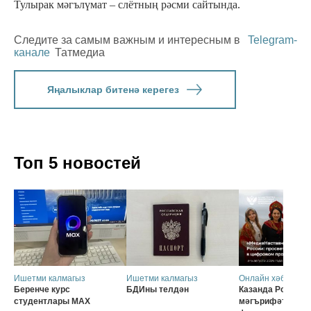
Тулырак мәгълүмат – слётның рәсми сайтында.
Следите за самым важным и интересным в
Telegram-
канале
Татмедиа
Яңалыклар битенә керегез
Топ 5 новостей
Ишетми калмагыз
Ишетми калмагыз
Онлайн хәбәрләр
Беренче курс
БДИны телдән
Казанда Россия о
студентлары MAX
мәгърифәтчеләр