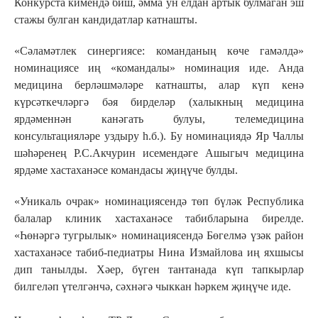
Конкурста кимендә биш, әмма ун елдан артык булмаган эш
стажы булган кандидатлар катнашты.
«Сәламәтлек синергиясе: команданың көче гамәлдә»
номинациясе иң «командалы» номинация иде. Анда
медицина берләшмәләре катнашты, алар күп кенә
күрсәткечләргә бәя бирделәр (халыкның медицина
ярдәменнән канәгать булуы, телемедицина
консультацияләре уздыру һ.б.). Бу номинациядә Яр Чаллы
шәһәренең Р.С.Акчурин исемендәге Ашыгыч медицина
ярдәме хастаханәсе командасы җиңүче булды.
«Уникаль очрак» номинациясендә төп бүләк Республика
балалар клиник хастаханәсе табибларына бирелде.
«Һөнәргә тугрылык» номинациясендә Бөгелмә үзәк район
хастаханәсе табиб-педиатры Нина Измайлова иң яхшысы
дип танылды. Хәер, бүген тантанада күп тапкырлар
билгеләп үтелгәнчә, сәхнәгә чыккан һәркем җиңүче иде.