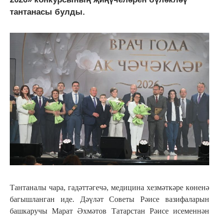
тантанасы булды.
Тантаналы чара, гадәттәгечә, медицина хезмәткәре көненә
багышланган иде. Дәүләт Советы Рәисе вазифаларын
башкаручы Марат Әхмәтов Татарстан Рәисе исеменнән