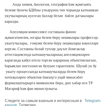
Анда химия, биология, география һәм җәмгыять
белеме буенча БДИны үткәрүнең төп чорында катнашкан
укучыларның куелган баллар белән бәйле дәгъвалары
каралды.
Апелляция комиссиясе составына фәнни
җәмәгатьчелек, югары белем бирү оешмалары профессор-
укытучылары, гомуми белем бирү оешмалары вәкилләре
кергән. Составны болай туплау дәүләт йомгаклау
аттестациясендә катнашучыларның апелляцияләрен
караганда кабул ителә торган карарның объективлыгын,
һәрьяклап нигезләнгән булуын гарантияли. Шулай ук бу
укыту процессында катнашучыларда белем бирү
нәтиҗәләрен объектив бәяләүгә уңай мөнәсәбәт
формалаштырырга мөмкинлек бирә, дип хәбәр итә ТР
Мәгариф һәм фән министрлыгы.
Следите за самым важным и интересным в
Telegram-
канале
Татмедиа