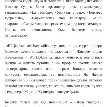
кешеләргә ярдәм итүгә багышлаган кешеләрнең исемнәре
билгеле булды. Быел премияләр алты номинациядә
тапшырылды: «Ел табибы», «Уникаль очрак», «Һөнәргә
тугрылык», «Шәфкатьлелек һәм кайгырту», «Яшь
гвардия», «Сәламәтлек синергиясе: команда көче гамәлдә».
Соңгы өч номинациядә быел беренче тапкыр
бүләкләделәр.
«Шәфкатьлелек һәм кайгырту» номинациясе урта һөнәри
белемле хезмәткәрләргә юнәлдерелгән. Җиңүче алдан
билгеләнде – WorldSkills халыкара конкурсы аналогиясе
буенча «Шәфкать туташы эше» профиле буенча бәйсез
экспертларны җәлеп итеп, аерым һөнәри осталык
конкурсы оештырылды. Бу номинациядә Яр Чаллы
шәһәренең «6 нчы шәһәр поликлиникасы» дәүләт автоном
сәламәтлек саклау учреждениесенең ашыгыч ярдәм бүлеге
фельдшеры Марина Кузнецова җиңүче булды.
Быелгы тагын бер яңа номинация – «Яшь гвардия».