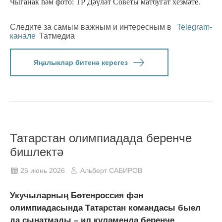
Чыганак һәм фото: ТР Дәүләт Советы матбугат хезмәте.
Следите за самым важным и интересным в
Telegram-
канале
Татмедиа
Яңалыклар битенә керегез
Татарстан олимпиадада беренче
бишлектә
25 июнь 2026
Альберт САБИРОВ
Укучыларның Бөтенроссия фән
олимпиадасында Татарстан командасы быел
да сынатмады – ил күләмендә беренче