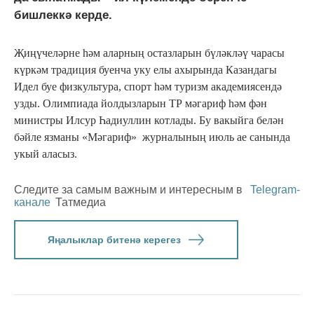
бишлеккә керде.
Җиңүчеләрне һәм аларның остазларын бүләкләү чарасы
күркәм традиция буенча уку елы ахырында Казандагы
Идел буе физкультура, спорт һәм туризм академиясендә
узды. Олимпиада йолдызларын ТР мәгариф һәм фән
министры Илсур Һадиуллин котлады. Бу вакыйга белән
бәйле язманы «Мәгариф» журналының июль ае санында
укый аласыз.
Следите за самым важным и интересным в
Telegram-
канале
Татмедиа
Яңалыклар битенә керегез