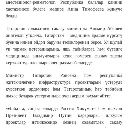
анестезиолог-ревматолог, Республика балалар клиник
хастаханәсе бүлеге мөдире Анна Тимофеева җиңүче
булды.
Татарстан сәламәтлек саклау министры Альмир Абашев
билгеләп үткәнчә, Татарстан – медицина ярдәме күрсәтү
буенча илнең әйдәп баручы төбәкләренең берсе. Ул шулай
ук тармак ветераннарына, яшь табибларга һәм бүгенге
медицинада эшләүчеләргә кеше гомерен саклау эшенә
керткән зур өлешләре өчен рәхмәт белдерде.
Министр Татарстан Рәисенә һәм республика
җитәкчелегенә инфраструктура проектларын үстерүдә
күрсәткән ярдәмнәре һәм Татарстанның һәр табибын
шәхес буларак үстергәннәре өчен аерым рәхмәт әйтте.
«Әлбәттә, соңгы елларда Россия Хөкүмәте һәм шәхсән
Президент Владимир Путин карарлары, илкүләм
проектлар нәтиҗәсендә безнең сәламәтлек саклау