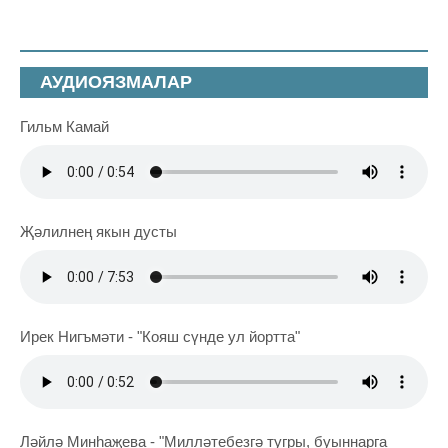
АУДИОЯЗМАЛАР
Гильм Камай
Җәлилнең якын дусты
Ирек Нигъмәти - "Кояш сүнде ул йортта"
Ләйлә Минһаҗева - "Милләтебезгә тугры, буыннарга