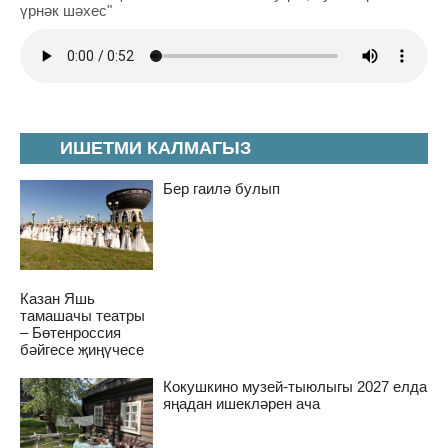
үрнәк шәхес"
ИШЕТМИ КАЛМАГЫЗ
Бер гаилә булып
Казан Яшь
тамашачы театры
– Бөтенроссия
бәйгесе җиңүчесе
Кокушкино музей-тыюлыгы 2027 елда
яңадан ишекләрен ача