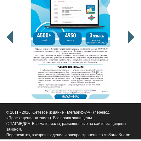
© 2011 - 2026. Сетевое издание «Мәгариф-уку» (перевод
«Просвещение-чтение»). Все права защищены.
© ТАТМЕДИА. Все материалы, размещенные на сайте, защищены
законом.
Перепечатка, воспроизведение и распространение в любом объеме
информации,