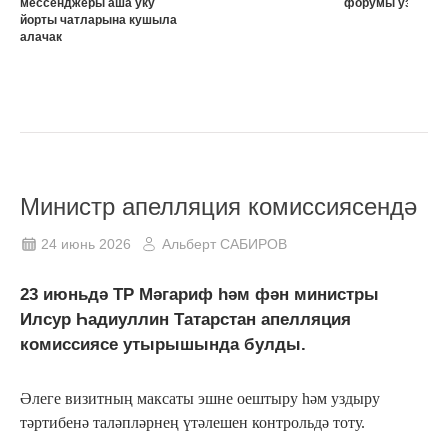
мессенджеры аша уку
форумы узачак
йорты чатларына кушыла
алачак
Министр апелляция комиссиясендә
24 июнь 2026
Альберт САБИРОВ
23 июньдә ТР Мәгариф һәм фән министры
Илсур Һадиуллин Татарстан апелляция
комиссиясе утырышында булды.
Әлеге визитның максаты эшне оештыру һәм уздыру
тәртибенә таләпләрнең үтәлешен контрольдә тоту.