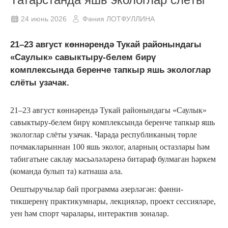
24 июнь 2026
Фәния ЛОТФУЛЛИНА
21–23 август көннәрендә Тукай районындагы
«Саулык» савыктыру-белем бирү
комплексында беренче тапкыр яшь экологлар
слёты узачак.
21–23 август көннәрендә Тукай районындагы «Саулык»
савыктыру-белем бирү комплексында беренче тапкыр яшь
экологлар слёты узачак. Чарада республиканың төрле
почмакларыннан 100 яшь эколог, аларның остазлары һәм
табигатьне саклау мәсьәләләренә битараф булмаган һәркем
(команда булып та) катнаша ала.
Оештыручылар бай программа әзерләгән: фәнни-
тикшеренү практикумнары, лекцияләр, проект сессияләре,
уен һәм спорт чаралары, интерактив зоналар.