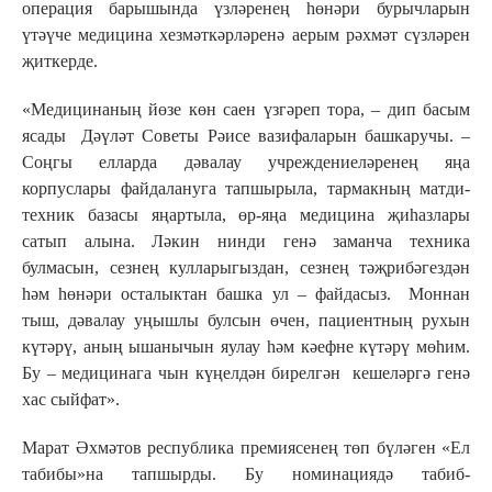
операция барышында үзләренең һөнәри бурычларын
үтәүче медицина хезмәткәрләренә аерым рәхмәт сүзләрен
җиткерде.
«Медицинаның йөзе көн саен үзгәреп тора, – дип басым
ясады Дәүләт Советы Рәисе вазифаларын башкаручы. –
Соңгы елларда дәвалау учреждениеләренең яңа
корпуслары файдалануга тапшырыла, тармакның матди-
техник базасы яңартыла, өр-яңа медицина җиһазлары
сатып алына. Ләкин нинди генә заманча техника
булмасын, сезнең кулларыгыздан, сезнең тәҗрибәгездән
һәм һөнәри осталыктан башка ул – файдасыз. Моннан
тыш, дәвалау уңышлы булсын өчен, пациентның рухын
күтәрү, аның ышанычын яулау һәм кәефне күтәрү мөһим.
Бу – медицинага чын күңелдән бирелгән кешеләргә генә
хас сыйфат».
Марат Әхмәтов республика премиясенең төп бүләген «Ел
табибы»на тапшырды. Бу номинациядә табиб-