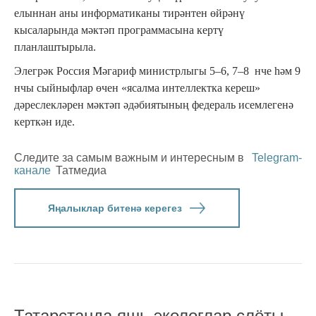
елыннан аны информатиканы тирәнтен өйрәнү
кысаларында мәктәп программасына кертү
планлаштырыла.
Элегрәк Россия Мәгариф министрлыгы 5–6, 7–8 нче һәм 9
нчы сыйныфлар өчен «ясалма интеллектка кереш»
дәреслекләрен мәктәп әдәбиятының федераль исемлегенә
керткән иде.
Следите за самым важным и интересным в
Telegram-
канале
Татмедиа
Яңалыклар битенә керегез
Татарстанда яшь экологлар слёты