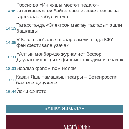
Россиядә «Иң яхшы мәктәп педагог-
китапханәчесе» бәйгесенең икенче сезонына
14:49
гаризалар кабул ителә
Татарстанда «Электрон мактау тактасы» эшли
14:13
башлады
V Казан глобаль яшьләр саммитында КФУ
14:05
фән фестивале узачак
«Алтын мөнбәр»дә журналист Зөфәр
10:31
Дәүләтшинның ике фильмы тәкъдим ителәчәк
Ясалма фәһем һәм ислам
18:31
Казан Яшь тамашачы театры – Бөтенроссия
17:11
бәйгесе җиңүчесе
Йокы сәнгате
16:44
БАШКА ЯЗМАЛАР