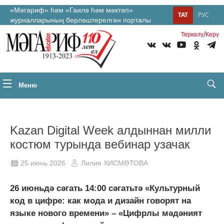
«Мәгариф» һәм «Гаилә һәм мәктәп»
ТАТ
РУС
журналларының берләштерелгән порталы
/
Теркəлү
Керү
Меню
Kazan Digital Week алдыннан милли
костюм турында вебинар узачак
25 июнь 2026
Лилия ХИСМӘТОВА
26 июньдә сәгать 14:00 сәгатьтә «Культурный
код в цифре: как мода и дизайн говорят на
языке нового времени» – «Цифрлы мәдәният