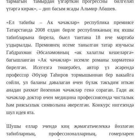
тармагын тамырдан үзгәрткән прогрессны билгеләп
үтәргә кирәк», – дип басым ясады Альмир Абашев.
«Ел табибы – Ак чәчәкләр» республика премиясе
Татарстанда 2008 елдан бирле республиканың иң яхшы
табибларына бирелә, быел тантана 18 нче мәртәбә
уздырылды. Премиянең исеме танылган татар язучысы
Габдрахман Әбсәләмовның «ак халатлы кешеләргә»
багышланган «Ак чәчәкләр» исемле романы хөрмәтенә
бирелгән. Исегезгә төшерәбез, автор үз әсәрендә
профессор Әбүзәр Таһиров тормышыннан бер вакыйга
сөйли, ул баланы дәвалаган өчен бүләк тәкъдим иткән
анадан рәхмәт йөзеннән чәчәкләр генә сораган. Гади ак
чәчәкләр доктор өчен медицина профессиясендә чисталык
һәм риясызлык символына әверелгән. Конкурс нигезендә
шул идея ята.
Шушы еллар эчендә киң җәмәгатьчелеккә йөзләгән
табибларның, профессионалларның, гомерләрен