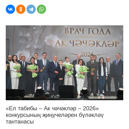
«Ел табибы – Ак чәчәкләр – 2026»
конкурсының җиңүчеләрен бүләкләү
тантанасы