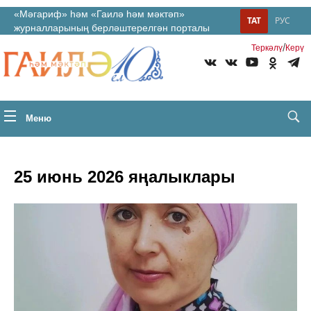
«Мәгариф» һәм «Гаилә һәм мәктәп»
ТАТ
РУС
журналларының берләштерелгән порталы
/
Теркəлү
Керү
Меню
25 июнь 2026 яңалыклары