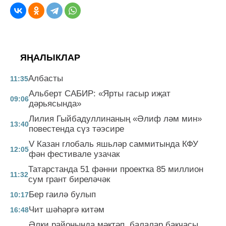
ЯҢАЛЫКЛАР
Албасты
11:35
Альберт САБИР: «Ярты гасыр иҗат
09:06
дәрьясында»
Лилия Гыйбадуллинаның «Әлиф ләм мин»
13:40
повестенда сүз тәэсире
V Казан глобаль яшьләр саммитында КФУ
12:05
фән фестивале узачак
Татарстанда 51 фәнни проектка 85 миллион
11:32
сум грант биреләчәк
Бер гаилә булып
10:17
Чит шәһәргә китәм
16:48
Әлки районында мәктәп, балалар бакчасы