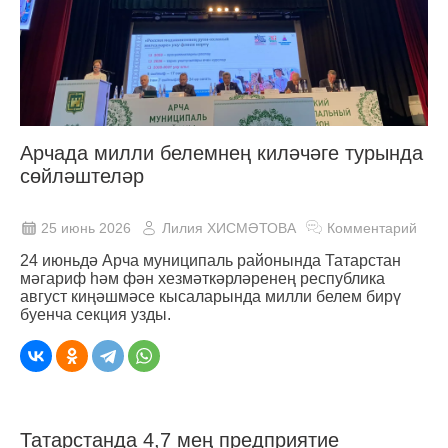
Арчада милли белемнең киләчәге турында
сөйләштеләр
25 июнь 2026
Лилия ХИСМӘТОВА
Комментарий
24 июньдә Арча муниципаль районында Татарстан
мәгариф һәм фән хезмәткәрләренең республика
август киңәшмәсе кысаларында милли белем бирү
буенча секция узды.
Татарстанда 4,7 мең предприятие