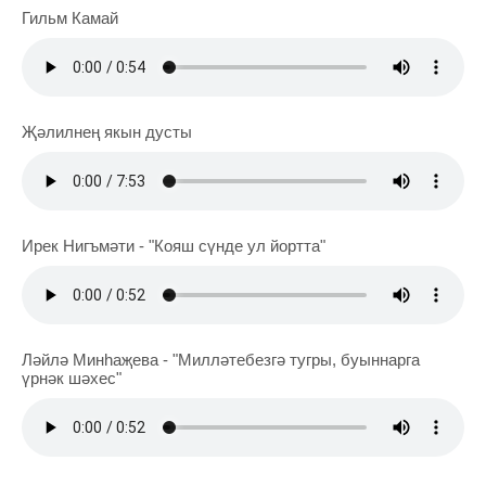
Гильм Камай
Җәлилнең якын дусты
Ирек Нигъмәти - "Кояш сүнде ул йортта"
Ләйлә Минһаҗева - "Милләтебезгә тугры, буыннарга
үрнәк шәхес"