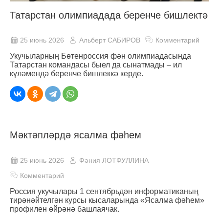
Татарстан олимпиадада беренче бишлектә
25 июнь 2026
Альберт САБИРОВ
Комментарий
Укучыларның Бөтенроссия фән олимпиадасында
Татарстан командасы быел да сынатмады – ил
күләмендә беренче бишлеккә керде.
Мәктәпләрдә ясалма фәһем
25 июнь 2026
Фәния ЛОТФУЛЛИНА
Комментарий
Россия укучылары 1 сентябрьдән информатиканың
тирәнәйтелгән курсы кысаларында «Ясалма фәһем»
профилен өйрәнә башлаячак.