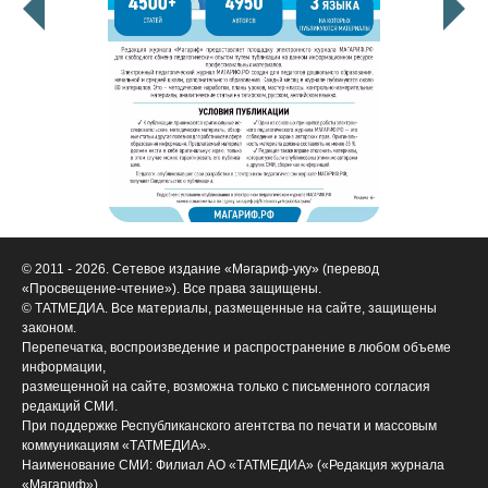
© 2011 - 2026. Сетевое издание «Мәгариф-уку» (перевод
«Просвещение-чтение»). Все права защищены.
© ТАТМЕДИА. Все материалы, размещенные на сайте, защищены
законом.
Перепечатка, воспроизведение и распространение в любом объеме
информации,
размещенной на сайте, возможна только с письменного согласия
редакций СМИ.
При поддержке Республиканского агентства по печати и массовым
коммуникациям «ТАТМЕДИА».
Наименование СМИ: Филиал АО «ТАТМЕДИА» («Редакция журнала
«Магариф»)