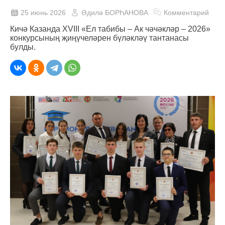
25 июнь 2026
Әдилә БОРҺАНОВА
Комментарий
Кичә Казанда XVIII «Ел табибы – Ак чәчәкләр – 2026»
конкурсының җиңүчеләрен бүләкләү тантанасы
булды.