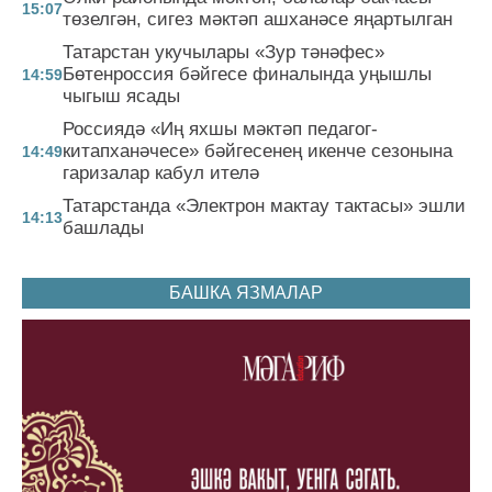
15:07
төзелгән, сигез мәктәп ашханәсе яңартылган
Татарстан укучылары «Зур тәнәфес»
Бөтенроссия бәйгесе финалында уңышлы
14:59
чыгыш ясады
Россиядә «Иң яхшы мәктәп педагог-
китапханәчесе» бәйгесенең икенче сезонына
14:49
гаризалар кабул ителә
Татарстанда «Электрон мактау тактасы» эшли
14:13
башлады
БАШКА ЯЗМАЛАР