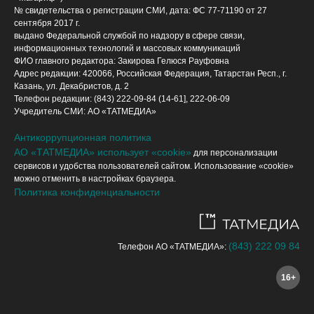
№ свидетельства о регистрации СМИ, дата: ФС 77-71190 от 27
сентября 2017 г.
выдано Федеральной службой по надзору в сфере связи,
информационных технологий и массовых коммуникаций
ФИО главного редактора: Закирова Гелюся Рауфовна
Адрес редакции: 420066, Российская Федерация, Татарстан Респ., г.
Казань, ул. Декабристов, д. 2
Телефон редакции: (843) 222-09-84 (14-61], 222-06-09
Учредитель СМИ: АО «ТАТМЕДИА»
Антикоррупционная политика
АО «ТАТМЕДИА» использует «cookie»
для персонализации
сервисов и удобства пользователей сайтом. Использование «cookie»
можно отменить в настройках браузера.
Политика конфиденциальности
(843) 222 09 84
Телефон АО «ТАТМЕДИА»:
16+