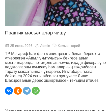
Практик мәсьәләләр чишү
25 июнь 2026
Admin
Комментарий
ТР Мәгариф һәм фән министрлыгы белән берлектә
үткәрелгән «Авыл укытучысы» бәйгесе авыл
мәктәпләрендә нәтиҗәле эшләүче, иҗади фикерләүче
педагогларны ачыклау һәм аларның тәҗрибәсен
тарату максатыннан үткәрелә. Игътибарыгызга
бәйгенең 2024 елгы абсолют җиңүчесе Лилия
Шакированың дәрес эшкәртмәсен тәкъдим итәбез.