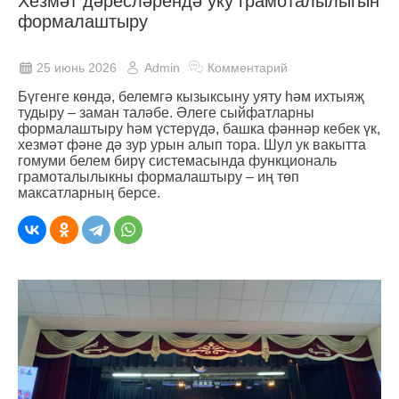
Хезмәт дәресләрендә уку грамоталылыгын
формалаштыру
25 июнь 2026
Admin
Комментарий
Бүгенге көндә, белемгә кызыксыну уяту һәм ихтыяҗ
тудыру – заман таләбе. Әлеге сыйфатларны
формалаштыру һәм үстерүдә, башка фәннәр кебек үк,
хезмәт фәне дә зур урын алып тора. Шул ук вакытта
гомуми белем бирү системасында функциональ
грамоталылыкны формалаштыру – иң төп
максатларның берсе.