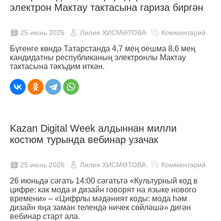
электрон Мактау тактасына гариза биргән
25 июнь 2026
Лилия ХИСМӘТОВА
Комментарий
Бүгенге көндә Татарстанда 4,7 мең оешма 8,6 мең
кандидатны республиканың электронлы Мактау
тактасына тәкъдим иткән.
Kazan Digital Week алдыннан милли
костюм турында вебинар узачак
25 июнь 2026
Лилия ХИСМӘТОВА
Комментарий
26 июньдә сәгать 14:00 сәгатьтә «Культурный код в
цифре: как мода и дизайн говорят на языке нового
времени» – «Цифрлы мәдәният коды: мода һәм
дизайн яңа заман телендә ничек сөйләшә» дигән
вебинар старт ала.