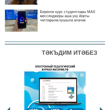
Беренче курс студентлары MAX
мессенджеры аша уку йорты
чатларына кушыла алачак
ТӘКЪДИМ ИТӘБЕЗ