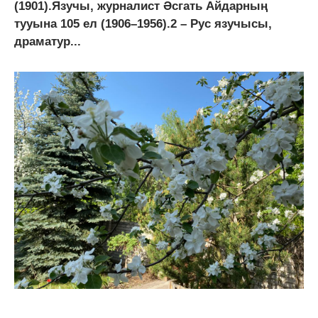
(1901).Язучы, журналист Әсгать Айдарның
тууына 105 ел (1906–1956).2 – Рус язучысы,
драматур...