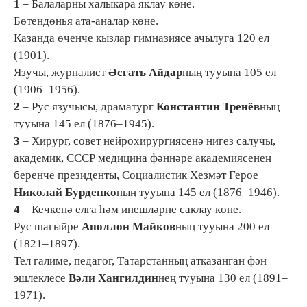
1
– Балаларны халыкара яклау көне.
Бөтендөнья ата-аналар көне.
Казанда өченче кызлар гимназиясе ачылуга 120 ел
(1901).
Язучы, журналист
Әсгать Айдар
ның тууына 105 ел
(1906–1956).
2
– Рус язучысы, драматург
Константин Тренёв
ның
тууына 145 ел (1876–1945).
3
– Хирург, совет нейрохирургиясенә нигез салучы,
академик, СССР медицина фәннәре академиясенең
беренче президенты, Социалистик Хезмәт Герое
Николай Бурденко
ның тууына 145 ел (1876–1946).
4
– Кечкенә елга һәм инешләрне саклау көне.
Рус шагыйре
Аполлон Майков
ның тууына 200 ел
(1821–1897).
Тел галиме, педагог, Татарстанның атказанган фән
эшлеклесе
Вәли Хангилдин
нең тууына 130 ел (1891–
1971).