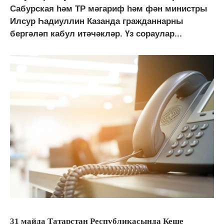
Сабурская һәм ТР мәгариф һәм фән министры
Илсур Һадиуллин Казанда гражданнарны
бергәләп кабул итәчәкләр. Үз сораулар...
31 майда Татарстан Республикасында Кеше