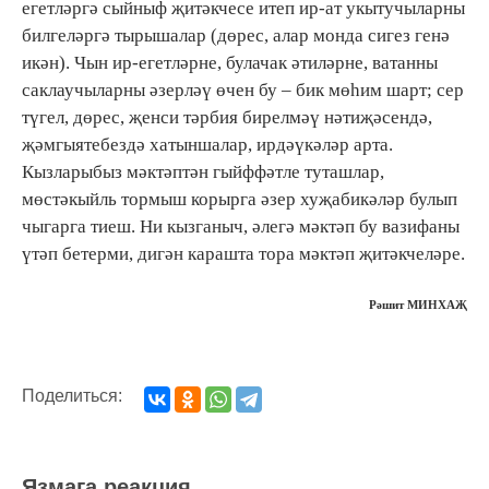
егетләргә сыйныф җитәкчесе итеп ир-ат укытучыларны
билгеләргә тырышалар (дөрес, алар монда сигез генә
икән). Чын ир-егетләрне, булачак әтиләрне, ватанны
саклаучыларны әзерләү өчен бу – бик мөһим шарт; сер
түгел, дөрес, җенси тәрбия бирелмәү нәтиҗәсендә,
җәмгыятебездә хатыншалар, ирдәүкәләр арта.
Кызларыбыз мәктәптән гыйффәтле туташлар,
мөстәкыйль тормыш корырга әзер хуҗабикәләр булып
чыгарга тиеш. Ни кызганыч, әлегә мәктәп бу вазифаны
үтәп бетерми, дигән карашта тора мәктәп җитәкчеләре.
Рәшит МИНХАҖ
Поделиться:
Язмага реакция