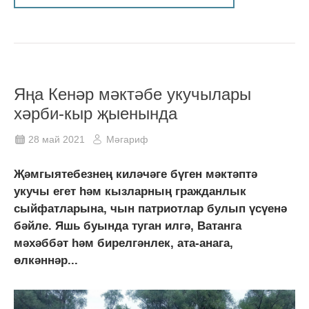
Яңа Кенәр мәктәбе укучылары
хәрби-кыр җыенында
28 май 2021
Мәгариф
Җәмгыятебезнең киләчәге бүген мәктәптә
укучы егет һәм кызларның гражданлык
сыйфатларына, чын патриотлар булып үсүенә
бәйле. Яшь буында туган илгә, Ватанга
мәхәббәт һәм бирелгәнлек, ата-анага,
өлкәннәр...