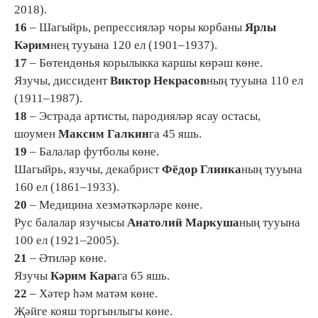
2018).
16
– Шагыйрь, репрессияләр чоры корбаны
Ярлы
Кәрим
нең тууына 120 ел (1901–1937).
17
– Бөтендөнья корылыкка каршы көрәш көне.
Язучы, диссидент
Виктор Некрасов
ның тууына 110 ел
(1911–1987).
18
– Эстрада артисты, пародияләр ясау остасы,
шоумен
Максим Галкин
га 45 яшь.
19
– Балалар футболы көне.
Шагыйрь, язучы, декабрист
Фёдор Глинка
ның тууына
160 ел (1861–1933).
20
– Медицина хезмәткәрләре көне.
Рус балалар язучысы
Анатолий Маркуша
ның тууына
100 ел (1921–2005).
21
– Әтиләр көне.
Язучы
Кәрим Кара
га 65 яшь.
22
– Хәтер һәм матәм көне.
Җәйге кояш торгынлыгы көне.