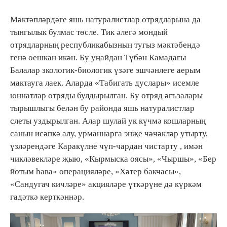
Мәктәпләрдәге яшь натуралистлар отрядларына да
тынгылык булмас төсле. Тик әлегә мондый
отрядларның республикабызның тугыз мәктәбендә
генә оешкан икән. Бу уңайдан Түбән Камадагы
Балалар зкологик-биологик үзәге эшчәнлеге аерым
мактауга лаек. Аларда «Табигать дуслары» исемле
юннатлар отряды булдырылган. Бу отряд әгъзалары
тырышлыгы белән бу районда яшь натуралистлар
слеты уздырылган. Алар шулай ук күчмә кошларның
санын исәпкә алу, урманнарга энҗе чәчәкләр утырту,
үзләрендәге Каракүлне чүп-чардан чистарту , имән
чикләвекләре җыю, «Кырмыска оясы», «Чыршы», «Бер
йотым һава» операцияләре, «Хәтер бакчасы»,
«Сандугач кичләре» акцияләре үткәрүне дә күркәм
гадәткә керткәннәр.