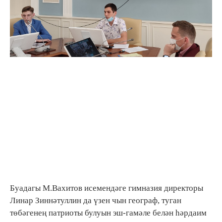
Буадагы М.Вахитов исемендәге гимназия директоры
Линар Зиннәтуллин да үзен чын географ, туган
төбәгенең патриоты булуын эш-гамәле белән һәрдаим