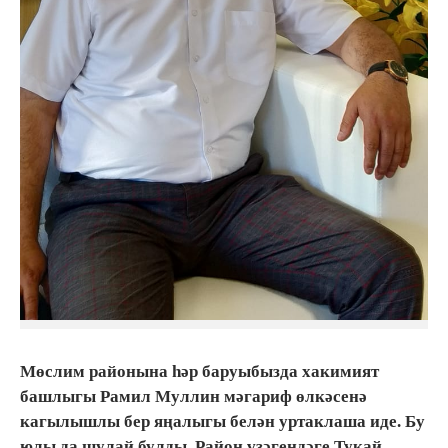
Мөслим районына һәр баруыбызда хакимият
башлыгы Рамил Муллин мәгариф өлкәсенә
кагылышлы бер яңалыгы белән уртаклаша иде. Бу
юлы да шулай булды. Район үзәгендәге Тукай