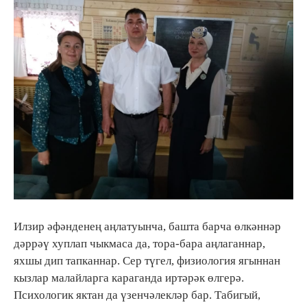
Илзир әфәнденең аңлатуынча, башта барча өлкәннәр
дәррәү хуплап чыкмаса да, тора-бара аңлаганнар,
яхшы дип тапканнар. Сер түгел, физиология ягыннан
кызлар малайларга караганда иртәрәк өлгерә.
Психологик яктан да үзенчәлекләр бар. Табигый,