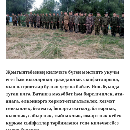
Җәмгыятебезнең киләчәге бүген мәктәптә укучы
егет һәм кызларның гражданлык сыйфатларына,
чын патриотлар булып үсүенә бәйле. Яшь буында
туган илгә, Ватанга мәхәббәт һәм бирелгәнлек, ата-
анага, өлкәннәргә хөрмәт-итагатьлелек, хезмәт
сөючәнлек, белемгә, һөнәргә омтылу, батырлык,
кыюлык, сабырлык, тыйнаклык, юмартлык кебек
күркәм сыйфатлар тәрбияләнсә генә киләчәгебез