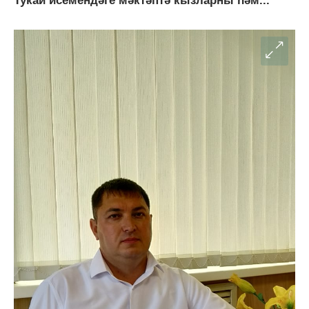
Тукай исемендәге мәктәптә кызларны һәм...