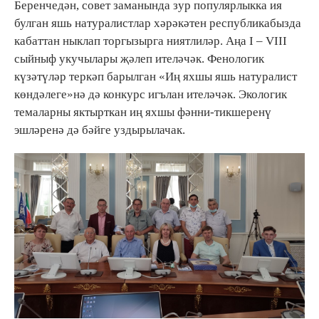
Беренчедән, совет заманында зур популярлыкка ия
булган яшь натуралистлар хәрәкәтен республикабызда
кабаттан ныклап торгызырга ниятлиләр. Аңа I – VIII
сыйныф укучылары җәлеп ителәчәк. Фенологик
күзәтүләр теркәп барылган «Иң яхшы яшь натуралист
көндәлеге»нә дә конкурс игълан ителәчәк. Экологик
темаларны яктырткан иң яхшы фәнни-тикшеренү
эшләренә дә бәйге уздырылачак.