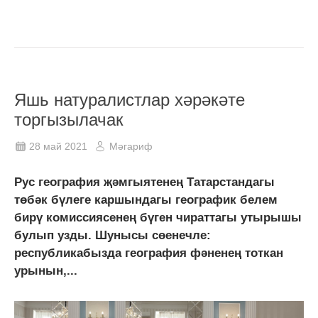
Яшь натуралистлар хәрәкәте
торгызылачак
28 май 2021
Мәгариф
Рус география җәмгыятенең Татарстандагы
төбәк бүлеге каршындагы географик белем
бирү комиссиясенең бүген чираттагы утырышы
булып узды. Шунысы сөенечле:
республикабызда география фәненең тоткан
урынын,...