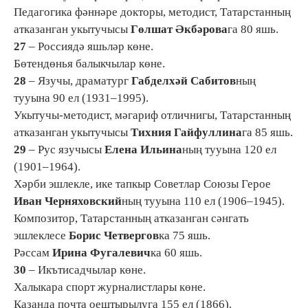
Педагогика фәннәре докторы, методист, Татарстанның
атказанган укытучысы
Гөлшат Әкбәрова
га 80 яшь.
27
– Россиядә яшьләр көне.
Бөтендөнья балыкчылар көне.
28
– Язучы, драматург
Габделхәй Сабитов
ның
тууына 90 ел (1931–1995).
Укытучы-методист, мәгариф отличнигы, Татарстанның
атказанган укытучысы
Тихния Гайфуллина
га 85 яшь.
29
– Рус язучысы
Елена Ильина
ның тууына 120 ел
(1901–1964).
Хәрби эшлекле, ике тапкыр Советлар Союзы Герое
Иван Черняховский
ның тууына 110 ел (1906–1945).
Композитор, Татарстанның атказанган сәнгать
эшлеклесе
Борис Четвергов
ка 75 яшь.
Рәссам
Ирина Фугалевич
ка 60 яшь.
30
– Икътисадчылар көне.
Халыкара спорт журналистлары көне.
Казанда почта оештырылуга 155 ел (1866).