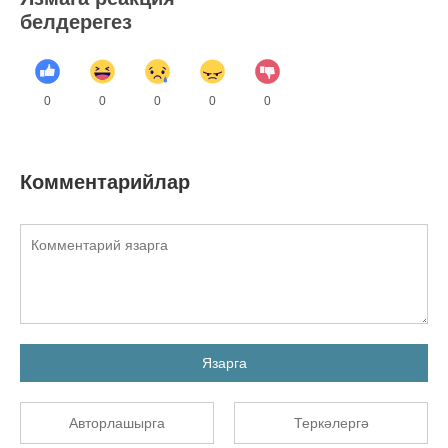
белдерегез
0
0
0
0
0
Комментарийлар
Язарга
Авторлашырга
Теркәлергә