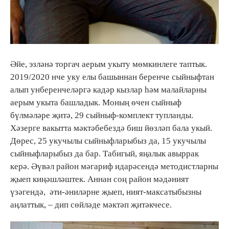
Әйе, эзләнә торгач аерым укыту мөмкинлеге таптык.
2019/2020 нче уку елы башыннан беренче сыйныфтан
алып унберенчеләргә кадәр кызлар һәм малайларны
аерым укыта башладык. Моның өчен сыйныф
бүлмәләре җитә, 29 сыйныф-комплект тупланды.
Хәзерге вакытта мәктәбебездә биш йөзләп бала укый.
Дөрес, 25 укучылы сыйныфларыбыз да, 15 укучылы
сыйныфларыбыз да бар. Табигый, яңалык авыррак
керә. Әүвәл район мәгариф идарәсендә методистларны
җыеп киңәшләштек. Аннан соң район мәдәният
үзәгендә, әти-әниләрне җыеп, ният-максатыбызны
аңлаттык, – дип сөйләде мәктәп җитәкчесе.