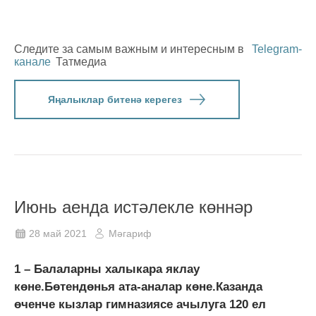
Следите за самым важным и интересным в
Telegram-
канале
Татмедиа
Яңалыклар битенә керегез
Июнь аенда истәлекле көннәр
28 май 2021
Мәгариф
1 – Балаларны халыкара яклау
көне.Бөтендөнья ата-аналар көне.Казанда
өченче кызлар гимназиясе ачылуга 120 ел