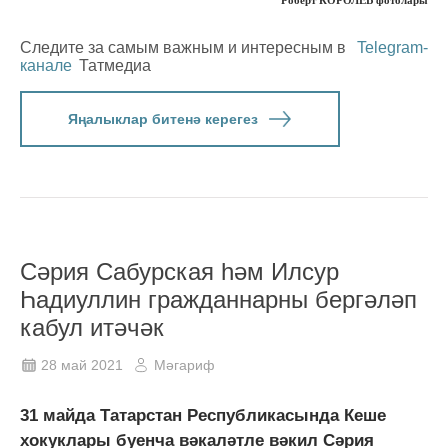
Роберт КОРОЛЁВ фотолары
Следите за самым важным и интересным в
Telegram-
канале
Татмедиа
Яңалыклар битенә керегез
Сәрия Сабурская һәм Илсур
Һадиуллин гражданнарны бергәләп
кабул итәчәк
28 май 2021
Мәгариф
31 майда Татарстан Республикасында Кеше
хокуклары буенча вәкаләтле вәкил Сәрия