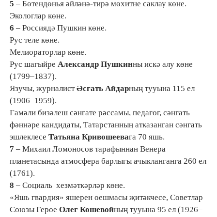
5
– Бөтендөнья әйләнә-тирә мөхитне саклау көне.
Экологлар көне.
6
– Россиядә Пушкин көне.
Рус теле көне.
Мелиораторлар көне.
Рус шагыйре
Александр Пушкин
ны искә алу көне
(1799–1837).
Язучы, журналист
Әсгать Айдар
ның тууына 115 ел
(1906–1959).
Гамәли бизәлеш сәнгате рәссамы, педагог, сәнгать
фәннәре кандидаты, Татарстанның атказанган сәнгать
эшлеклесе
Татьяна Кривошеева
га 70 яшь.
7
– Михаил Ломоносов тарафыннан Венера
планетасында атмосфера барлыгы ачыкланганга 260 ел
(1761).
8
– Социаль хезмәткәрләр көне.
«Яшь гвардия» яшерен оешмасы җитәкчесе, Советлар
Союзы Герое
Олег Кошевой
ның тууына 95 ел (1926–