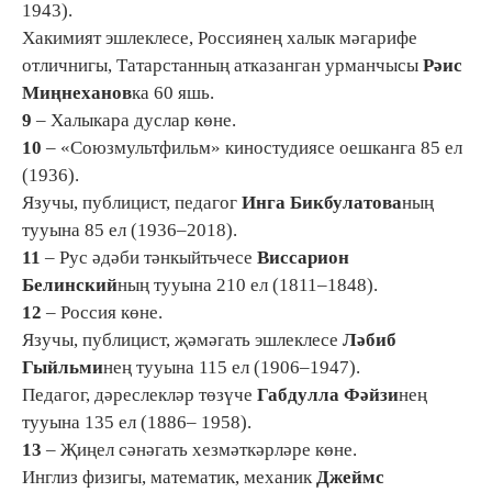
1943).
Хакимият эшлеклесе, Россиянең халык мәгарифе
отличнигы, Татарстанның атказанган урманчысы
Рәис
Миңнеханов
ка 60 яшь.
9
– Халыкара дуслар көне.
10
– «Союзмультфильм» киностудиясе оешканга 85 ел
(1936).
Язучы, публицист, педагог
Инга Бикбулатова
ның
тууына 85 ел (1936–2018).
11
– Рус әдәби тәнкыйтьчесе
Виссарион
Белинский
ның тууына 210 ел (1811–1848).
12
– Россия көне.
Язучы, публицист, җәмәгать эшлеклесе
Ләбиб
Гыйльми
нең тууына 115 ел (1906–1947).
Педагог, дәреслекләр төзүче
Габдулла Фәйзи
нең
тууына 135 ел (1886– 1958).
13
– Җиңел сәнәгать хезмәткәрләре көне.
Инглиз физигы, математик, механик
Джеймс