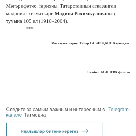
Мәгърифәтче, тарихчы, Татарстанның атказанган
мәдәният хезмәткәре
Мәдинә Рәхимкулова
ның
тууына 105 ел (1916–2004).
***
Мәгълүматларны
Таһир САБИРҖАНОВ
туплады.
Сөмбел ТАИШЕВА фотосы
Следите за самым важным и интересным в
Telegram-
канале
Татмедиа
Яңалыклар битенә керегез