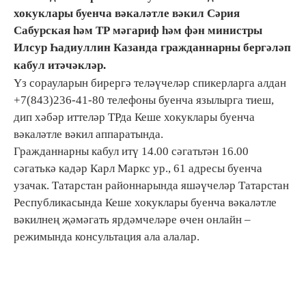
хокуклары буенча вәкаләтле вәкил Сәрия
Сабурская һәм ТР мәгариф һәм фән министры
Илсур Һадиуллин Казанда гражданнарны бергәләп
кабул итәчәкләр.
Үз сорауларын бирергә теләүчеләр спикерларга алдан
+7(843)236-41-80 телефоны буенча язылырга тиеш,
дип хәбәр иттеләр ТРда Кеше хокуклары буенча
вәкаләтле вәкил аппаратында.
Гражданнарны кабул итү 14.00 сәгатьтән 16.00
сәгатькә кадәр Карл Маркс ур., 61 адресы буенча
узачак. Татарстан районнарында яшәүчеләр Татарстан
Республикасында Кеше хокуклары буенча вәкаләтле
вәкилнең җәмәгать ярдәмчеләре өчен онлайн –
режимында консультация ала алалар.