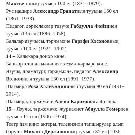
Максвелл
ның тууына 190 ел (1831–1879).
Рус нашире
Александр Гранат
ның тууына 160 ел
(1861–1933).
Педагог, дәреслекләр төзүче
Габдулла Фәйзи
нең
тууына135 ел (1886–1958).
Балалар язучысы, тәрҗемәче
Гарәфи Хәсәнов
ның
тууына 100 ел (1921–1992).
14
– Халыкара донор көне.
Башкортстанда мәдәният хезмәткәрләре көне.
Язучы, драматург, тәрҗемәче, педагог
Александр
Волков
ның тууына 130 ел (1891–1977).
Шагыйрә
Роза Хәлиуллина
ның тууына 90 ел (1931–
2014).
Шагыйрә, тәрҗемәче
Алёна Кәримова
га 45 яшь.
15
– Язучы, тәрҗемәче, журналист
Абдулла Гомәр
нең
тууына 115 ел (1906–1974).
Театр һзм кино актеры, телевизион тапшырулар алып
баручы
Михаил Державин
ның тууына 85 ел (1936–