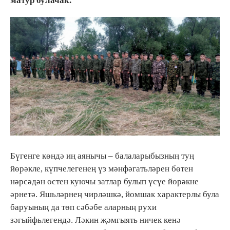
матур булачак.
Бүгенге көндә иң аянычы – балаларыбызның туң
йөрәкле, күпчелегенең үз мәнфәгатьләрен бөтен
нәрсәдән өстен куючы затлар булып үсүе йөрәкне
әрнетә. Яшьләрнең чирләшкә, йомшак характерлы була
баруының да төп сәбәбе аларның рухи
зәгыйфьлегендә. Ләкин җәмгыять ничек кенә