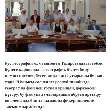
Рус география җәмгыятенең Татарстандагы төбәк
бүлеге каршындагы географик белем бирү
комиссиясенең бүген чираттагы утырышы булып
узды. Шунысы сөенечле: республикабызда
география фәненең тоткан урынын, дәрәҗәсен
күтәрү, бу фән укытучыларының абруен арттыру
юнәлешендә бик тә кызыклы фикер, эшлекле
тәкъдимнәр әйтелде.