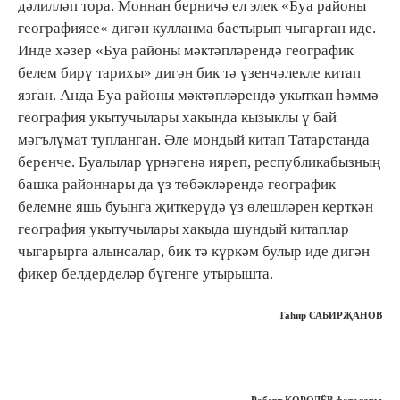
дәлилләп тора. Моннан берничә ел элек «Буа районы
географиясе« дигән кулланма бастырып чыгарган иде.
Инде хәзер «Буа районы мәктәпләрендә географик
белем бирү тарихы» дигән бик тә үзенчәлекле китап
язган. Анда Буа районы мәктәпләрендә укыткан һәммә
география укытучылары хакында кызыклы ү бай
мәгълүмат тупланган. Әле мондый китап Татарстанда
беренче. Буалылар үрнәгенә ияреп, республикабызның
башка районнары да үз төбәкләрендә географик
белемне яшь буынга җиткерүдә үз өлешләрен керткән
география укытучылары хакыда шундый китаплар
чыгарырга алынсалар, бик тә күркәм булыр иде дигән
фикер белдерделәр бүгенге утырышта.
Таһир САБИРҖАНОВ