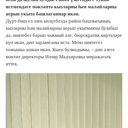
исемендәге мәктәптә кызларны һәм малайларны
аерып укыта башлаганнар икән.
Дүрт-биш ел элек килүебездә район башлыгының,
кызларны һәм малайларны аерып укытмакчы булабыз
да, ниятебез барып чыкмый әле; бюрократик киртәләре
күп икән, дип зарланганы истә. Менә ниятегез
томышка ашкан икән. Кыен булмадымы, – дип әлеге
мәктәп директоры Илзир Мадъяровка мөрәҗәгать
иттек.