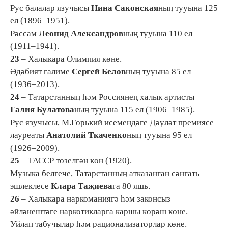
Рус балалар язучысы
Нина Саконская
ның тууына 125
ел (1896–1951).
Рәссам
Леонид Александров
ның тууына 110 ел
(1911–1941).
23
– Халыкара Олимпия көне.
Әдәбият галиме
Сергей Белов
ның тууына 85 ел
(1936–2013).
24
– Татарстанның һәм Россиянең халык артисты
Галия Булатова
ның тууына 115 ел (1906–1985).
Рус язучысы, М.Горький исемендәге Дәүләт премиясе
лауреаты
Анатолий Ткаченко
ның тууына 95 ел
(1926–2009).
25
– ТАССР төзелгән көн (1920).
Музыка белгече, Татарстанның атказанган сәнгать
эшлеклесе
Клара Таҗиева
га 80 яшь.
26
– Халыкара наркоманиягә һәм законсыз
әйләнештәге наркотикларга каршы көрәш көне.
Уйлап табучылар һәм рационализаторлар көне.