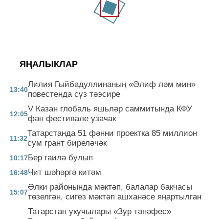
ЯҢАЛЫКЛАР
Лилия Гыйбадуллинаның «Әлиф ләм мин»
13:40
повестенда сүз тәэсире
V Казан глобаль яшьләр саммитында КФУ
12:05
фән фестивале узачак
Татарстанда 51 фәнни проектка 85 миллион
11:32
сум грант биреләчәк
Бер гаилә булып
10:17
Чит шәһәргә китәм
16:48
Әлки районында мәктәп, балалар бакчасы
15:07
төзелгән, сигез мәктәп ашханәсе яңартылган
Татарстан укучылары «Зур тәнәфес»