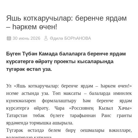
Яшь коткаручылар: беренче ярдәм
– һәркем өчен!
30 июнь 2026
Әдилә БОРҺАНОВА
Бүген Түбән Камада балаларга беренче ярдәм
күрсәтергә өйрәтү проекты кысаларында
түгәрәк өстәл уза.
Ул «Яшь коткаручылар: беренче ярдәм – һәркем өчен!»
исеме астында уза. Төп максаты – балаларда иминлек
күнекмәләрен формлалаштыру һәм беренче ярдәм
күрсәтергә өйрәтү. Чара «Россиянең Кызыл Хачы»
Татарстан төбәк бүлеге тарафыннан Раис гранты
ярдәмендә тормышка ашырыла.
Түгәрәк өстәлдә белем бирү оешмалары вәкилләре,
волонтерлар катнаша.