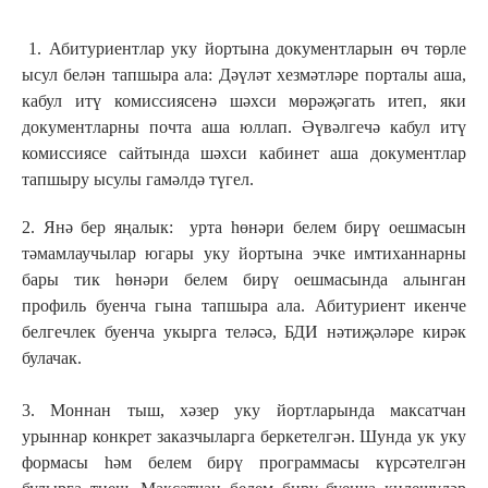
1. Абитуриентлар уку йортына документларын өч төрле
ысул белән тапшыра ала: Дәүләт хезмәтләре порталы аша,
кабул итү комиссиясенә шәхси мөрәҗәгать итеп, яки
документларны почта аша юллап. Әүвәлгечә кабул итү
комиссиясе сайтында шәхси кабинет аша документлар
тапшыру ысулы гамәлдә түгел.
2. Янә бер яңалык: урта һөнәри белем бирү оешмасын
тәмамлаучылар югары уку йортына эчке имтиханнарны
бары тик һөнәри белем бирү оешмасында алынган
профиль буенча гына тапшыра ала. Абитуриент икенче
белгечлек буенча укырга теләсә, БДИ нәтиҗәләре кирәк
булачак.
3. Моннан тыш, хәзер уку йортларында максатчан
урыннар конкрет заказчыларга беркетелгән. Шунда ук уку
формасы һәм белем бирү программасы күрсәтелгән