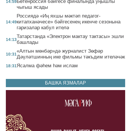
Бөтенроссия бәйгесе финалында уңышлы
14:59
чыгыш ясады
Россиядә «Иң яхшы мәктәп педагог-
китапханәчесе» бәйгесенең икенче сезонына
14:49
гаризалар кабул ителә
Татарстанда «Электрон мактау тактасы» эшли
14:13
башлады
«Алтын мөнбәр»дә журналист Зөфәр
10:31
Дәүләтшинның ике фильмы тәкъдим ителәчәк
Ясалма фәһем һәм ислам
18:31
БАШКА ЯЗМАЛАР