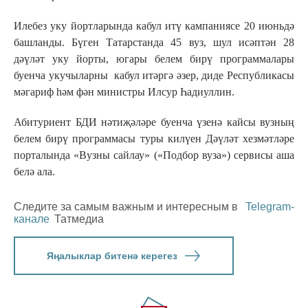
Илебез уку йортларында кабул итү кампаниясе 20 июньдә
башланды. Бүген Татарстанда 45 вуз, шул исәптән 28
дәүләт уку йорты, югары белем бирү программалары
буенча укучыларны кабул итәргә әзер, диде Республикасы
мәгариф һәм фән министры Илсур Һадиуллин.
Абитуриент БДИ нәтиҗәләре буенча үзенә кайсы вузның
белем бирү программасы туры килүен Дәүләт хезмәтләре
порталында «Вузны сайлау» («Подбор вуза») сервисы аша
белә ала.
Следите за самым важным и интересным в
Telegram-
канале
Татмедиа
Яңалыклар битенә керегез