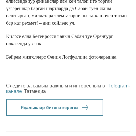
өлкәсендә зур финанслар һәм көч таләп итә торган
үзгәрешләр барган шартларда да Сабан туен яхшы
оештырган, милләтара элемтәләрне ныгыткан өчен тагын
бер кат рәхмәт! – дип сөйләде ул.
Киләсе елда Бөтенроссия авыл Сабан туе Оренбург
өлкәсендә узачак.
Бәйрәм мизгелләре Фәния Лотфуллина фотоларында.
Следите за самым важным и интересным в
Telegram-
канале
Татмедиа
Яңалыклар битенә керегез