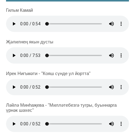
Гильм Камай
Җәлилнең якын дусты
Ирек Нигъмәти - "Кояш сүнде ул йортта"
Ләйлә Минһаҗева - "Милләтебезгә тугры, буыннарга
үрнәк шәхес"