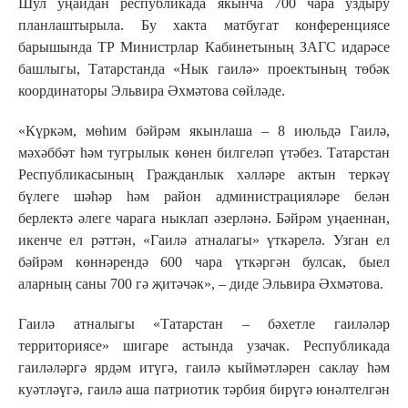
Шул уңайдан республикада якынча 700 чара уздыру
планлаштырыла. Бу хакта матбугат конференциясе
барышында ТР Министрлар Кабинетының ЗАГС идарәсе
башлыгы, Татарстанда «Нык гаилә» проектының төбәк
координаторы Эльвира Әхмәтова сөйләде.
«Күркәм, мөһим бәйрәм якынлаша – 8 июльдә Гаилә,
мәхәббәт һәм тугрылык көнен билгеләп үтәбез. Татарстан
Республикасының Гражданлык хәлләре актын теркәү
бүлеге шәһәр һәм район администрацияләре белән
берлектә әлеге чарага ныклап әзерләнә. Бәйрәм уңаеннан,
икенче ел рәттән, «Гаилә атналагы» үткәрелә. Узган ел
бәйрәм көннәрендә 600 чара үткәргән булсак, быел
аларның саны 700 гә җитәчәк», ‒ диде Эльвира Әхмәтова.
Гаилә атналыгы «Татарстан – бәхетле гаиләләр
территориясе» шигаре астында узачак. Республикада
гаиләләргә ярдәм итүгә, гаилә кыймәтләрен саклау һәм
куәтләүгә, гаилә аша патриотик тәрбия бирүгә юнәлтелгән