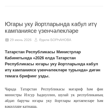
Югары уку йортларында кабул итү
кампаниясе үзенчәлекләре
29 июнь 2026
Әдилә БОРҺАНОВА
Татарстан Республикасы Министрлар
Кабинетында «2026 елда Татарстан
Республикасы югары уку йортларында кабул
итү кампаниясе үзенчәлекләре турында» дигән
темага брифинг узды.
Чарада Татарстан Республикасы мәгариф һәм фән
министры Илсур Һадиуллин, шулай ук республиканың
әйдәп баручы югары уку йортлары җитәкчеләре һәм
вәкилләре катнаша.