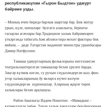
республикакүләм «Гырон Быдтон» удмурт
бәйрәме узды.
– Моның өчен биредә барлык шартлар бар. Бик матур
урын, күле, инешләре булгагн аланлыгы, берничә
гасырлы агачлары бар.Традицион халык бәйрәмнәрен
үткәргәндә табигать һәм әйләнә-тирә мохит факторы бик
мөһим, – диде Татарстан мәдәният министры урынбасары
Дамир Натфуллин.
Тамаша удмуртларның фольклорына нигезләнгән
театральләштерелгән тамашалар белән үрелеп барды.
Зәңгәр күлмәк кигән, су рухын гәүдәләндергән кыз, фин-
угор халыкларының бу якларга күчеп килүен
гәүдәләндергән күренешләр. Аларның җирле төрек
халыклары белән аралашуы.
Район башлыгы Вадим Никитин: «Мамадыш –
күпмилләтле төбәк. Төрле халык вәкилләре бер-берсеннән