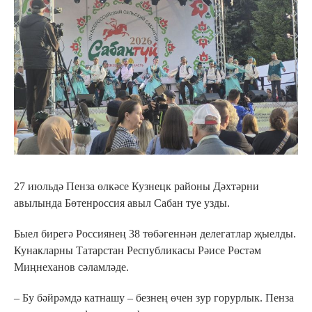
27 июльдә Пенза өлкәсе Кузнецк районы Дәхтәрни
авылында Бөтенроссия авыл Сабан туе узды.
Быел бирегә Россиянең 38 төбәгеннән делегатлар җыелды.
Кунакларны Татарстан Республикасы Рәисе Рөстәм
Миңнеханов сәламләде.
– Бу бәйрәмдә катнашу – безнең өчен зур горурлык. Пенза