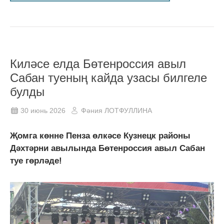
Киләсе елда Бөтенроссия авыл
Сабан туеның кайда узасы билгеле
булды
30 июнь 2026
Фәния ЛОТФУЛЛИНА
Җомга көнне Пенза өлкәсе Кузнецк районы
Дәхтәрни авылында Бөтенроссия авыл Сабан
туе гөрләде!