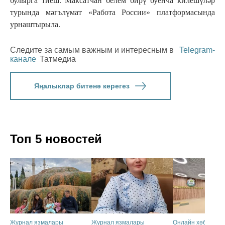
булырга тиеш. Максатчан белем бирү буенча килешүләр
турында мәгълүмат «Работа России» платформасында
урнаштырыла.
Следите за самым важным и интересным в
Telegram-
канале
Татмедиа
Яңалыклар битенә керегез
Топ 5 новостей
Журнал язмалары
Журнал язмалары
Онлайн хәбәрләр