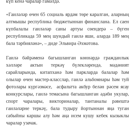
күп кенә чаралар гамәлдә.
«Гаиләләр өчен 65 социаль ярдәм төре каралган, аларның
алтмышы республика бюджетыннан финанслана. Ел саен
күпбалалы гаиләләр саны артуы сөендерә – бүген
республикада 59 мең шундый гаилә яши, аларда 189 мең
бала тәрбияләнә», ‒ диде Эльвира Әхмәтова.
Гаилә бәйрәменә багышланган көннәрдә гражданлык
хәлләре актын теркәү бүлекләрендә, мәдәният
сарайларында, китапханә һәм паркларда балалар һәм
олылар өчен мастер-класслар, гаилә альбомнары һәм туй
фотолары күргәзмәсе, асфальтта акбур белән рәсем ясау
конкурслары, гаилә темасына багышланган әдәби укулар,
спорт чаралары, викториналар, тантаналы рәвештә
гаиләләрне теркәү, бала тудыру йортыннан яңа туган
сабыйны каршы алу һәм аңа исем кушу кебек кызыклы
чаралар узачак.