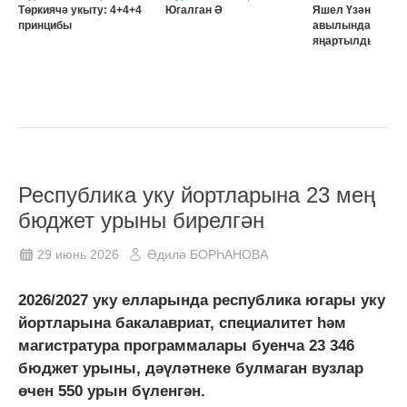
Төркиячә укыту: 4+4+4
Югалган Ә
Яшел Үзәннең Ә
принцибы
авылында мәктә
яңартылды
Республика уку йортларына 23 мең
бюджет урыны бирелгән
29 июнь 2026
Әдилә БОРҺАНОВА
2026/2027 уку елларында республика югары уку
йортларына бакалавриат, специалитет һәм
магистратура программалары буенча 23 346
бюджет урыны, дәүләтнеке булмаган вузлар
өчен 550 урын бүленгән.