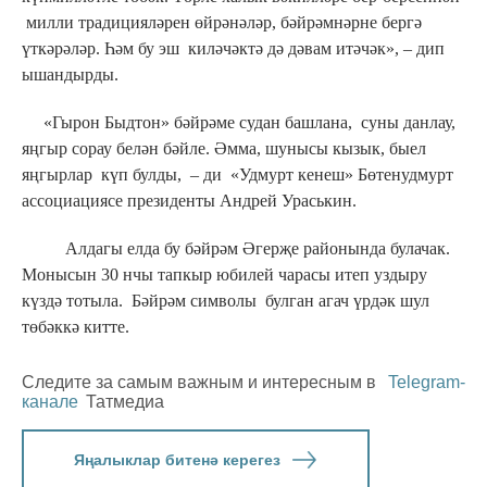
милли традицияләрен өйрәнәләр, бәйрәмнәрне бергә
үткәрәләр. Һәм бу эш киләчәктә дә дәвам итәчәк», – дип
ышандырды.
«Гырон Быдтон» бәйрәме судан башлана, суны данлау,
яңгыр сорау белән бәйле. Әмма, шунысы кызык, быел
яңгырлар күп булды, – ди «Удмурт кенеш» Бөтенудмурт
ассоциациясе президенты Андрей Ураськин.
Алдагы елда бу бәйрәм Әгерҗе районында булачак.
Монысын 30 нчы тапкыр юбилей чарасы итеп уздыру
күздә тотыла. Бәйрәм символы булган агач үрдәк шул
төбәккә китте.
Следите за самым важным и интересным в
Telegram-
канале
Татмедиа
Яңалыклар битенә керегез