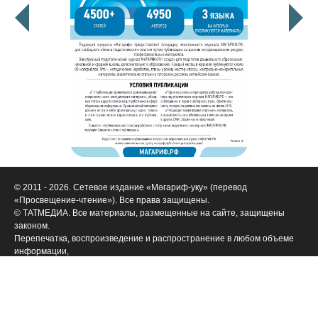
© 2011 - 2026. Сетевое издание «Мәгариф-уку» (перевод
«Просвещение-чтение»). Все права защищены.
© ТАТМЕДИА. Все материалы, размещенные на сайте, защищены
законом.
Перепечатка, воспроизведение и распространение в любом объеме
информации,
размещенной на сайте, возможна только с письменного согласия
редакций СМИ.
При поддержке Республиканского агентства по печати и массовым
коммуникациям «ТАТМЕДИА».
Наименование СМИ: Филиал АО «ТАТМЕДИА» («Редакция журнала