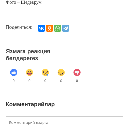
Фото – Шедеврум
Поделиться:
Язмага реакция
белдерегез
0
0
0
0
0
Комментарийлар