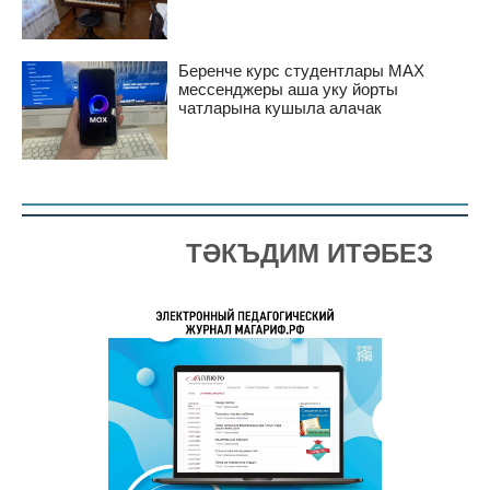
Беренче курс студентлары MAX
мессенджеры аша уку йорты
чатларына кушыла алачак
ТӘКЪДИМ ИТӘБЕЗ