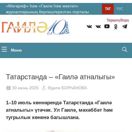
«Мәгариф» һәм «Гаилә һәм мәктәп»
ТАТ
РУС
журналларының берләштерелгән порталы
/
Теркəлү
Керү
Меню
Татарстанда ‒ «Гаилә атналыгы»
30 июнь 2026
Әдилә БОРҺАНОВА
1–10 июль көннәрендә Татарстанда «Гаилә
атналыгы» үтәчәк. Ул Гаилә, мәхәббәт һәм
тугрылык көненә багышлана.