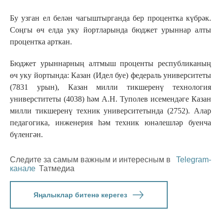
Бу узган ел белән чагыштырганда бер процентка күбрәк.
Соңгы өч елда уку йортларында бюджет урыннар алты
процентка арткан.
Бюджет урыннарның алтмыш проценты республиканың
өч уку йортында: Казан (Идел буе) федераль университеты
(7831 урын), Казан милли тикшеренү технология
универститеты (4038) һәм А.Н. Туполев исемендәге Казан
милли тикшеренү техник университетында (2752). Алар
педагогика, инженерия һәм техник юнәлешләр буенча
бүленгән.
Следите за самым важным и интересным в
Telegram-
канале
Татмедиа
Яңалыклар битенә керегез