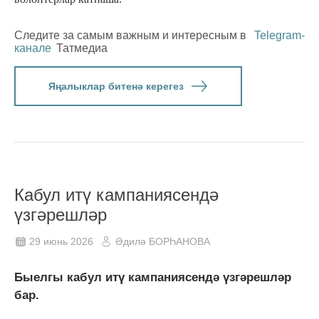
Следите за самым важным и интересным в
Telegram-
канале
Татмедиа
Яңалыклар битенә керегез
Кабул итү кампаниясендә
үзгәрешләр
29 июнь 2026
Әдилә БОРҺАНОВА
Быелгы кабул итү кампаниясендә үзгәрешләр
бар.