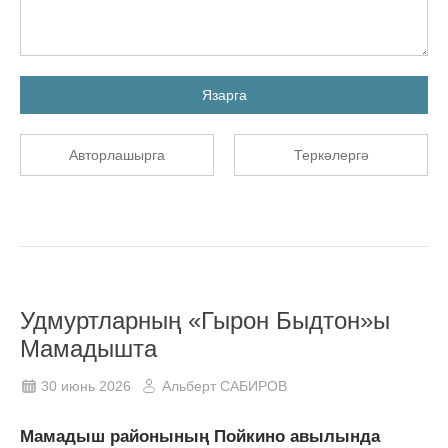
Язарга
Авторлашырга
Теркәлергә
Удмуртларның «Гырон Быдтон»ы
Мамадышта
30 июнь 2026
Альберт САБИРОВ
Мамадыш районының Пойкино авылында