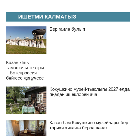
ИШЕТМИ КАЛМАГЫЗ
Бер гаилә булып
Казан Яшь
тамашачы театры
– Бөтенроссия
бәйгесе җиңүчесе
Кокушкино музей-тыюлыгы 2027 елда
яңадан ишекләрен ача
Казан һәм Кокушкино музейлары бер
тарихи хикәягә берләшәчәк