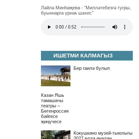
Ләйлә Минһаҗева - "Милләтебезгә тугры,
буыннарга үрнәк шәхес"
ИШЕТМИ КАЛМАГЫЗ
Бер гаилә булып
Казан Яшь
тамашачы
театры –
Бөтенроссия
бәйгесе
җиңүчесе
Кокушкино музей-тыюлыгы
2027 елда яңадан