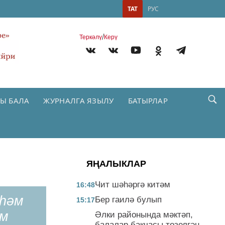
ТАТ
РУС
/
Теркəлү
Керү
Ы БАЛА
ЖУРНАЛГА ЯЗЫЛУ
БАТЫРЛАР
ЯҢАЛЫКЛАР
Чит шәһәргә китәм
16:48
һәм
Бер гаилә булып
15:17
әм
Әлки районында мәктәп,
балалар бакчасы төзелгән,