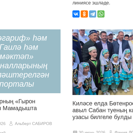
линиясе эшләде.
әгариф» һәм
Гаилә һәм
мәктәп»
налларының
ләштерелгән
порталы
рның «Гырон
Киләсе елда Бөтенро
ы Мамадышта
авыл Сабан туеның к
узасы билгеле булды
026
Альберт САБИРОВ
30 июнь 2026
Фәния 
рий