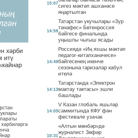
»
15:07
сигез мәктәп ашханәсе
яңартылган
ның
Татарстан укучылары «Зур
лгән
тәнәфес» Бөтенроссия
14:59
ы
бәйгесе финалында
уңышлы чыгыш ясады
Россиядә «Иң яхшы мәктәп
ен хәрби
педагог-китапханәчесе»
м итү
бәйгесенең икенче
14:49
«кайнар
сезонына гаризалар кабул
ителә
Татарстанда «Электрон
мактау тактасы» эшли
14:13
башлады
V Казан глобаль яшьләр
арстан
саммитында КФУ фән
14:05
куклары
фестивале узачак
ппараты
 хәрбиләргә
«Алтын мөнбәр»дә
енча
журналист Зөфәр
йнар
10:31