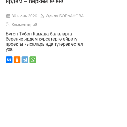
ярдәм – һәркем өчен!
30 июнь 2026
Әдилә БОРҺАНОВА
Комментарий
Бүген Түбән Камада балаларга
беренче ярдәм күрсәтергә өйрәтү
проекты кысаларында түгәрәк өстәл
уза.