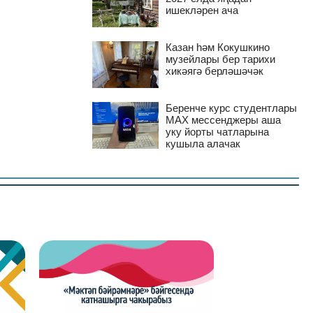
ишекләрен ача
Казан һәм Кокушкино
музейлары бер тарихи
хикәягә берләшәчәк
Беренче курс студентлары
MAX мессенджеры аша
уку йорты чатларына
кушыла алачак