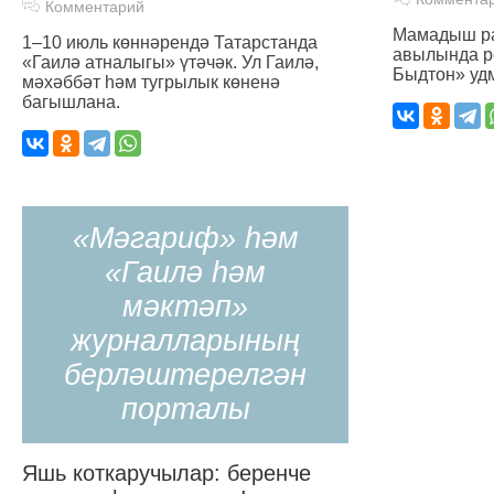
Комментарий
Мамадыш р
1–10 июль көннәрендә Татарстанда
авылында р
«Гаилә атналыгы» үтәчәк. Ул Гаилә,
Быдтон» удм
мәхәббәт һәм тугрылык көненә
багышлана.
«Мәгариф» һәм
«Гаилә һәм
мәктәп»
журналларының
берләштерелгән
порталы
Яшь коткаручылар: беренче