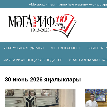
«Мәгариф» һәм «Гаилә һәм мәктәп» журналлар
УКЫТУЧЫГА ЯРДӘМГӘ
МЕТОД КАБИНЕТ
БӘЙГЕЛӘР
«МӘГАРИФ» ЭНЦИКЛОПЕДИЯСЕ
«ТАЯН АЛЛАҺКА» БӘ
30 июнь 2026 яңалыклары