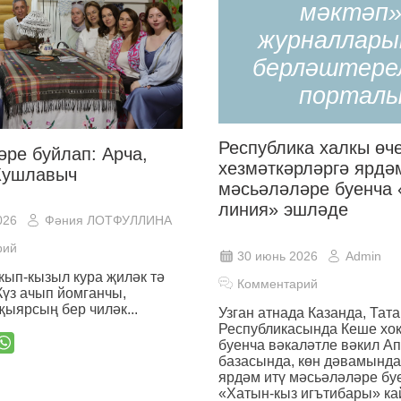
мәктәп
журналлары
берләштере
портал
Республика халкы өч
әре буйлап: Арча,
хезмәткәрләргә ярдә
Кушлавыч
мәсьәләләре буенча 
линия» эшләде
026
Фәния ЛОТФУЛЛИНА
рий
30 июнь 2026
Admin
ып-кызыл кура җиләк тә
Комментарий
Күз ачып йомганчы,
җыярсың бер чиләк...
Узган атнада Казанда, Тат
Республикасында Кеше хо
буенча вәкаләтле вәкил А
базасында, көн дәвамында
ярдәм итү мәсьәләләре бу
«Хатын-кыз игътибары» ка