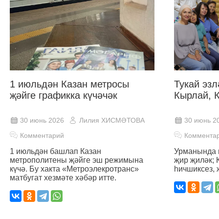
1 июльдән Казан метросы
Тукай эзл
җәйге графикка күчәчәк
Кырлай, 
30 июнь 2026
Лилия ХИСМӘТОВА
30 июнь 2
Комментарий
Коммента
1 июльдән башлап Казан
Урманында к
метрополитены җәйге эш режимына
җир җиләк; 
күчә. Бу хакта «Метроэлекротранс»
һичшиксез, 
матбугат хезмәте хәбәр итте.