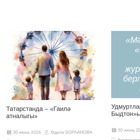
«М
«
жур
бер
Удмуртла
Татарстанда ‒ «Гаилә
Быдтон»
атналыгы»
30 июнь 2
30 июнь 2026
Әдилә БОРҺАНОВА
Коммента