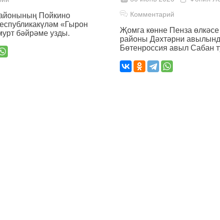
Комментарий
айонының Пойкино
еспубликакүләм «Гырон
Җомга көнне Пенза өлкәсе
урт бәйрәме узды.
районы Дәхтәрни авылын
Бөтенроссия авыл Сабан т