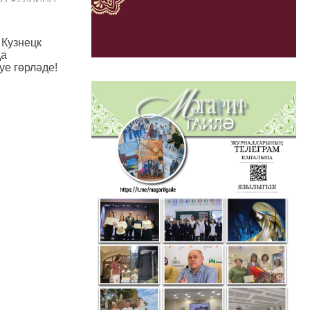
 Кузнецк
да
уе гөрләде!