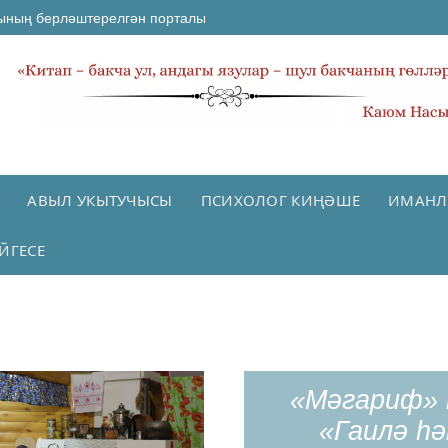
ының берләштерелгән порталы
АВЫЛ УКЫТУЧЫСЫ
ПСИХОЛОГ КИҢӘШЕ
ИМАНЛ
ЙГЕСЕ
«Мәгариф» 
«Гаилә һ