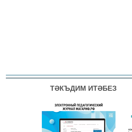
ТӘКЪДИМ ИТӘБЕЗ