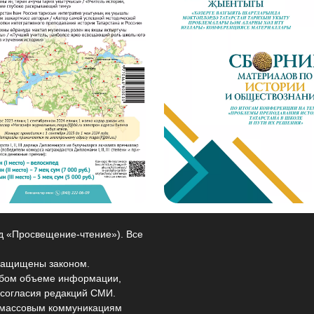
од «Просвещение-чтение»). Все
защищены законом.
любом объеме информации,
 согласия редакций СМИ.
и массовым коммуникациям