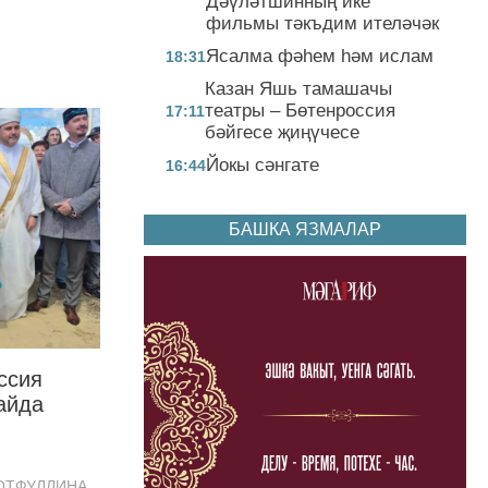
Дәүләтшинның ике
фильмы тәкъдим ителәчәк
Ясалма фәһем һәм ислам
18:31
Казан Яшь тамашачы
театры – Бөтенроссия
17:11
бәйгесе җиңүчесе
Йокы сәнгате
16:44
БАШКА ЯЗМАЛАР
ссия
айда
ЛОТФУЛЛИНА