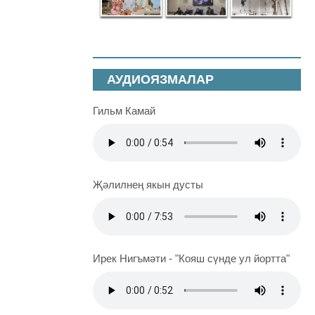
АУДИОЯЗМАЛАР
Гильм Камай
Җәлилнең якын дусты
Ирек Нигъмәти - "Кояш сүнде ул йортта"