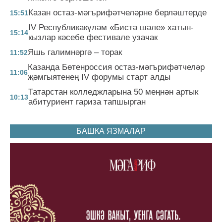
Казан остаз-мәгърифәтчеләрне берләштерде
15:51
IV Республикакүләм «Бистә шәле» хатын-
15:14
кызлар кәсебе фестивале узачак
Яшь галимнәргә – торак
11:52
Казанда Бөтенроссия остаз-мәгърифәтчеләр
11:06
җәмгыятенең IV форумы старт алды
Татарстан колледжларына 50 меңнән артык
10:13
абитуриент гариза тапшырган
БАШКА ЯЗМАЛАР