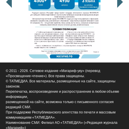
© 2011 - 2026. Сетевое издание «Мәгариф-уку» (перевод
«Просвещение-чтение»). Все права защищены.
© ТАТМЕДИА. Все материалы, размещенные на сайте, защищены
законом.
Перепечатка, воспроизведение и распространение в любом объеме
информации,
размещенной на сайте, возможна только с письменного согласия
редакций СМИ.
При поддержке Республиканского агентства по печати и массовым
коммуникациям «ТАТМЕДИА».
Наименование СМИ: Филиал АО «ТАТМЕДИА» («Редакция журнала
«Магариф»)