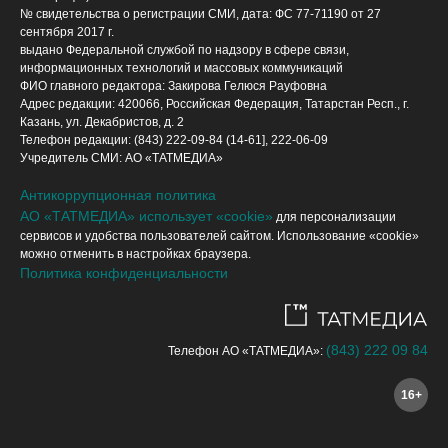
№ свидетельства о регистрации СМИ, дата: ФС 77-71190 от 27
сентября 2017 г.
выдано Федеральной службой по надзору в сфере связи,
информационных технологий и массовых коммуникаций
ФИО главного редактора: Закирова Гелюся Рауфовна
Адрес редакции: 420066, Российская Федерация, Татарстан Респ., г.
Казань, ул. Декабристов, д. 2
Телефон редакции: (843) 222-09-84 (14-61], 222-06-09
Учредитель СМИ: АО «ТАТМЕДИА»
Антикоррупционная политика
АО «ТАТМЕДИА» использует «cookie»
для персонализации
сервисов и удобства пользователей сайтом. Использование «cookie»
можно отменить в настройках браузера.
Политика конфиденциальности
(843) 222 09 84
Телефон АО «ТАТМЕДИА»:
16+