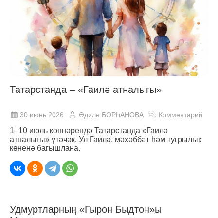
Татарстанда ‒ «Гаилә атналыгы»
30 июнь 2026
Әдилә БОРҺАНОВА
Комментарий
1–10 июль көннәрендә Татарстанда «Гаилә
атналыгы» үтәчәк. Ул Гаилә, мәхәббәт һәм тугрылык
көненә багышлана.
Удмуртларның «Гырон Быдтон»ы