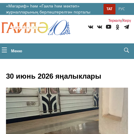
«Мәгариф» һәм «Гаилә һәм мәктәп»
ТАТ
РУС
журналларының берләштерелгән порталы
/
Теркəлү
Керү
Меню
30 июнь 2026 яңалыклары