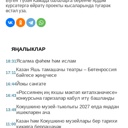
Бүген Түбән Камада балаларга беренче ярдәм
күрсәтергә өйрәтү проекты кысаларында түгәрәк
өстәл уза.
ЯҢАЛЫКЛАР
Ясалма фәһем һәм ислам
18:31
Казан Яшь тамашачы театры – Бөтенроссия
17:11
бәйгесе җиңүчесе
Йокы сәнгате
16:44
«Россиянең иң яхшы мәктәп китапханәчесе»
16:43
конкурсына гаризалар кабул итү башланды
Кокушкино музей-тыюлыгы 2027 елда яңадан
13:49
ишекләрен ача
Казан һәм Кокушкино музейлары бер тарихи
11:00
хикәягә берләшәчәк