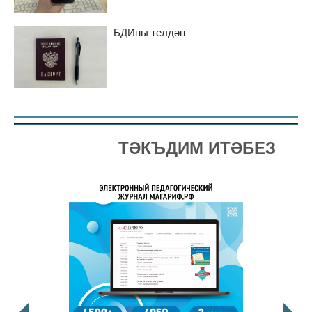
БДИны телдән
ТӘКЪДИМ ИТӘБЕЗ