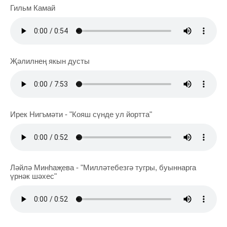
Гильм Камай
Җәлилнең якын дусты
Ирек Нигъмәти - "Кояш сүнде ул йортта"
Ләйлә Минһаҗева - "Милләтебезгә тугры, буыннарга
үрнәк шәхес"