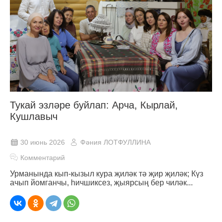
Тукай эзләре буйлап: Арча, Кырлай,
Кушлавыч
30 июнь 2026
Фәния ЛОТФУЛЛИНА
Комментарий
Урманында кып-кызыл кура җиләк тә җир җиләк; Күз
ачып йомганчы, һичшиксез, җыярсың бер чиләк...