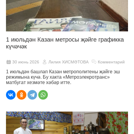
1 июльдән Казан метросы җәйге графикка
күчәчәк
30 июнь 2026
Лилия ХИСМӘТОВА
Комментарий
1 июльдән башлап Казан метрополитены җәйге эш
режимына күчә. Бу хакта «Метроэлекротранс»
матбугат хезмәте хәбәр итте.