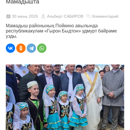
Мамадышта
30 июнь 2026
Альберт САБИРОВ
Комментарий
Мамадыш районының Пойкино авылында
республикакүләм «Гырон Быдтон» удмурт бәйрәме
узды.