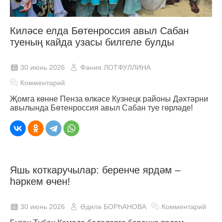
Киләсе елда Бөтенроссия авыл Сабан
туеның кайда узасы билгеле булды
30 июнь 2026
Фәния ЛОТФУЛЛИНА
Комментарий
Җомга көнне Пенза өлкәсе Кузнецк районы Дәхтәрни
авылында Бөтенроссия авыл Сабан туе гөрләде!
Яшь коткаручылар: беренче ярдәм –
һәркем өчен!
30 июнь 2026
Әдилә БОРҺАНОВА
Комментарий