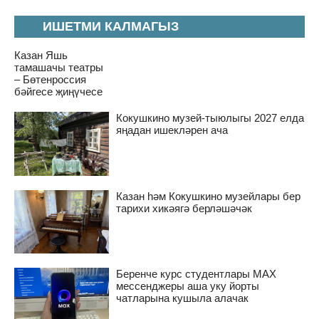
ИШЕТМИ КАЛМАГЫЗ
Казан Яшь
тамашачы театры
– Бөтенроссия
бәйгесе җиңүчесе
Кокушкино музей-тыюлыгы 2027 елда
яңадан ишекләрен ача
Казан һәм Кокушкино музейлары бер
тарихи хикәягә берләшәчәк
Беренче курс студентлары MAX
мессенджеры аша уку йорты
чатларына кушыла алачак