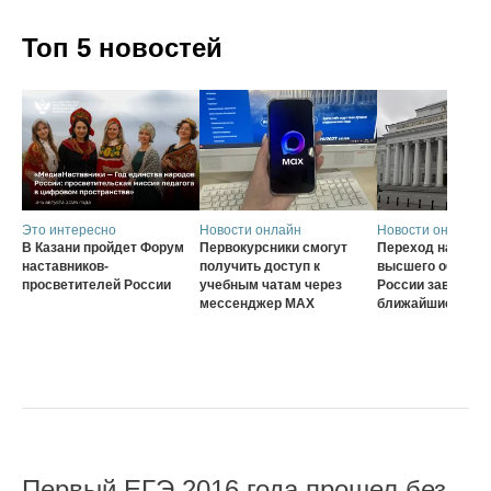
Топ 5 новостей
Это интересно
Новости онлайн
Новости онлайн
В Казани пройдет Форум
Первокурсники смогут
Переход на нову
наставников-
получить доступ к
высшего образов
просветителей России
учебным чатам через
России завершат
мессенджер MAX
ближайшие три г
Первый ЕГЭ 2016 года прошел без