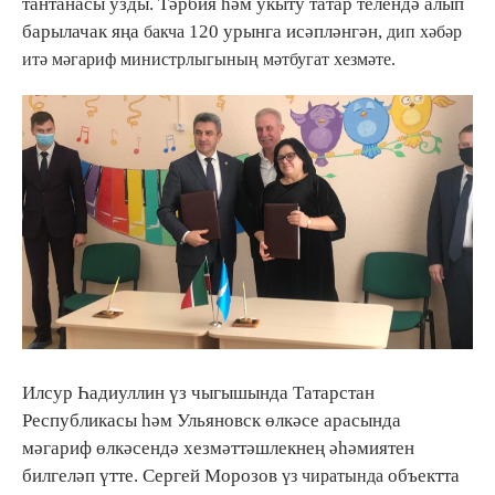
тантанасы узды. Тәрбия һәм укыту татар телендә алып
барылачак яңа
120 урынга исәпләнгән,
бакча
дип хәбәр
итә мәгариф министрлыгының мәтбугат хезмәте.
Илсур Һадиуллин үз чыгышында Татарстан
Республикасы һәм Ульяновск өлкәсе арасында
мәгариф өлкәсендә хезмәттәшлекнең әһәмиятен
билгеләп үтте. Сергей Морозов
объектта
үз чиратында