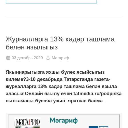
Журналларга 13% кадәр ташлама
белән язылыгыз
03 декабрь 2020
Мәгариф
Якыннарыгызга яхшы бүләк ясыйсыгыз
киләме?3-10 декабрьда Татарстанда газета-
журналларга 13% кадәр ташлама белән языла
аласыз!Онлайн язылу өчен tatmedia.ru/podpiska
сылтамасы буенча узып, яраткан басма...