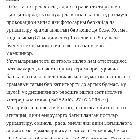
Әлбәттә, исерек хәлдә, әдәпсез рәвештә тиргәшеп,
җәнҗалларда, сугышуларда катнашканны сүрәтләүче
провокацион видео яки фотоларны беркайда да
урнаштыру ярамаганлыгын бар кеше дә белә. Хезмәт
кодексының 81 маддәсенең 1 өлешенең 8 пункты
буенча сезне моның өчен эштән азат итергә
мөмкиннәр.
Укучыларның тест, контроль эшләр һәм аттестациясе
нәтиҗәләрен, коллегаларның керемнәре турында,
башка шәхси конфиденциаль мәгълүматны чыгарырга
ярамавын тагын бер кат искәртү дә артык булмас. Бу
шулай ук дисциплинар рәвештә эштән азат ителүгә
китерергә мөмкин (№152-ФЗ, 27.07.2006 ел).
Мәгариф эшчәнлек өчен файдаланылган биттә сәяси
агитация, дини өндәүләргә багышланган постлар
урнаштыру, социаль, раса, милли яки дини ызгышларга
өндәгән материалларны кую тыела. Сез моның белән
2012 елның 29 декабреннән 273-ФЗ номерлы Федераль