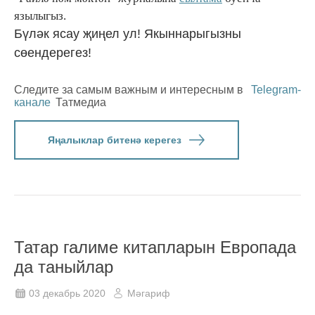
язылыгыз.
Бүләк ясау җиңел ул! Якыннарыгызны
сөендерегез!
Следите за самым важным и интересным в
Telegram-
канале
Татмедиа
Яңалыклар битенә керегез
Татар галиме китапларын Европада
да таныйлар
03 декабрь 2020
Мәгариф