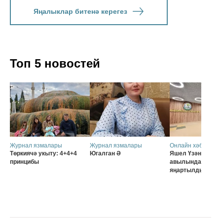
Яңалыклар битенә керегез
Топ 5 новостей
Журнал язмалары
Журнал язмалары
Онлайн хәбәрләр
Төркиячә укыту: 4+4+4
Югалган Ә
Яшел Үзәннең Ә
принцибы
авылында мәктә
яңартылды