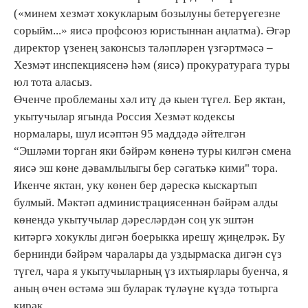
(«минем хезмәт хокукларым бозылуны бетерүегезне
сорыйм...» яисә профсоюз юристыннан аңлатма). Әгәр
директор үзенең законсыз таләпләрен үзгәртмәсә –
Хезмәт инспекциясенә һәм (яисә) прокуратурага туры
юл тота аласыз.
Өченче проблеманы хәл итү дә кыен түгел. Бер яктан,
укытучылар ягында Россия Хезмәт кодексы
нормалары, шул исәптән 95 маддәдә әйтелгән
“Эшләми торган яки бәйрәм көненә туры килгән смена
яисә эш көне дәвамлылыгы бер сәгатькә кими" тора.
Икенче яктан, уку көнен бер дәрескә кыскартып
булмый. Мәктәп администрациясеннән бәйрәм алды
көнендә укытучылар дәресләрдән соң ук эштән
китәргә хокуклы дигән боерыкка ирешү җиңелрәк. Бу
бернинди бәйрәм чаралары да уздырмаска дигән сүз
түгел, чара я укытучыларның үз ихтыярлары буенча, я
аның өчен өстәмә эш буларак түләүне күздә тотырга
кирәк.