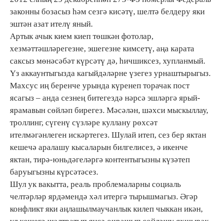
законны бозасыз һәм сезгә кисәтү, шелтә белдеру яки
эштән азат ителү яный.
Артык ачык кием киеп төшкән фотолар,
хезмәттәшләрегезне, эшегезне кимсетү, аңа карата
саксыз мөнәсәбәт күрсәтү дә, һичшиксез, хупланмый.
Үз аккаунтыгызда кагыйдәләрне үзегез урнаштырыгыз.
Махсус иң беренче урында күренеп торачак пост
ясагыз – анда сезнең битегездә нәрсә эшләргә ярый-
ярамавын сөйләп бирегез. Мәсәлән, шәхси мыскыллау,
троллинг, сүгенү сүзләре куллану рөхсәт
ителмәгәнлеген искәртегез. Шулай итеп, сез бер яктан
кешечә аралашу кысаларын билгелисез, ә икенче
яктан, тирә-юньдәгеләргә контентыгызны күзәтеп
баруыгызны күрсәтәсез.
Шул ук вакытта, реаль проблемаларны социаль
челтәрләр ярдәмендә хәл итергә тырышмагыз. Әгәр
конфликт яки аңлашылмаучанлык килеп чыккан икән,