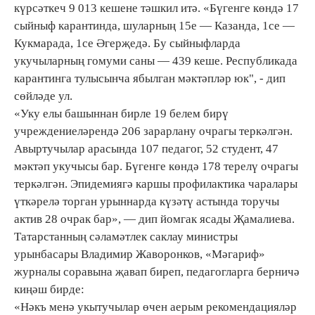
күрсәткеч 9 013 кешене тәшкил итә. «Бүгенге көндә 17
сыйныф карантинда, шуларның 15е — Казанда, 1се —
Кукмарада, 1се Әгерҗедә. Бу сыйныфларда
укучыларның гомуми саны — 439 кеше. Республикада
карантинга тулысынча ябылган мәктәпләр юк", - дип
сөйләде ул.
«Уку елы башыннан бирле 19 белем бирү
учреждениеләрендә 206 зарарлану очрагы теркәлгән.
Авыртучылар арасында 107 педагог, 52 студент, 47
мәктәп укучысы бар. Бүгенге көндә 178 терелү очрагы
теркәлгән. Эпидемиягә каршы профилактика чаралары
үткәрелә торган урыннарда күзәтү астында торучы
актив 28 очрак бар», — дип йомгак ясады Җамалиева.
Татарстанның сәламәтлек саклау министры
урынбасары Владимир Жаворонков, «Мәгариф»
журналы соравына җавап биреп, педагогларга берничә
киңәш бирде:
«Нәкъ менә укытучылар өчен аерым рекомендацияләр