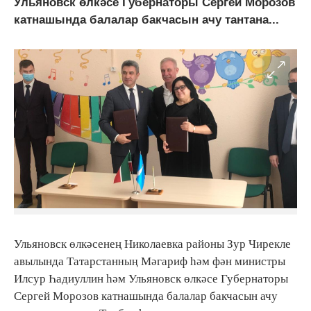
Ульяновск өлкәсе Губернаторы Сергей Морозов
катнашында балалар бакчасын ачу тантана...
Ульяновск өлкәсенең Николаевка районы Зур Чирекле
авылында Татарстан
Мәгариф һәм фән министры
ның
Илсур Һадиуллин һәм Ульяновск өлкәсе Губернаторы
Сергей Морозов катнашында балалар бакчасын ачу