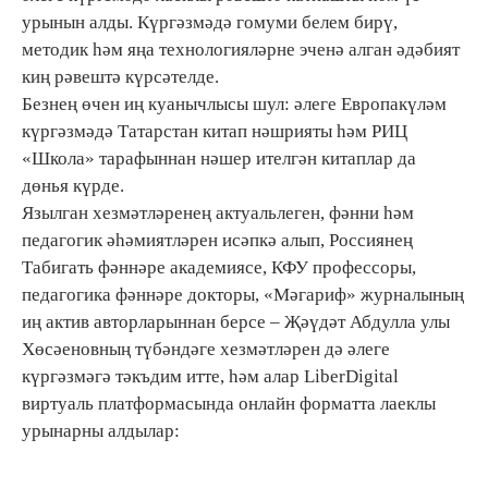
урынын алды. Күргәзмәдә гомуми белем бирү,
методик һәм яңа технологияләрне эченә алган әдәбият
киң рәвештә күрсәтелде.
Безнең өчен иң куанычлысы шул: әлеге Европакүләм
күргәзмәдә Татарстан китап нәшрияты һәм РИЦ
«Школа» тарафыннан нәшер ителгән китаплар да
дөнья күрде.
Язылган хезмәтләренең актуальлеген, фәнни һәм
педагогик әһәмиятләрен исәпкә алып, Россиянең
Табигать фәннәре академиясе, КФУ профессоры,
педагогика фәннәре докторы, «Мәгариф» журналының
иң актив авторларыннан берсе – Җәүдәт Абдулла улы
Хөсәеновның түбәндәге хезмәтләрен дә әлеге
күргәзмәгә тәкъдим итте, һәм алар LiberDigital
виртуаль платформасында онлайн форматта лаеклы
урынарны алдылар: