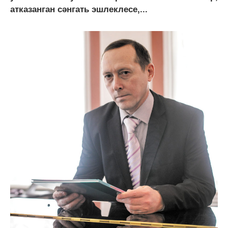
атказанган сәнгать эшлеклесе,...