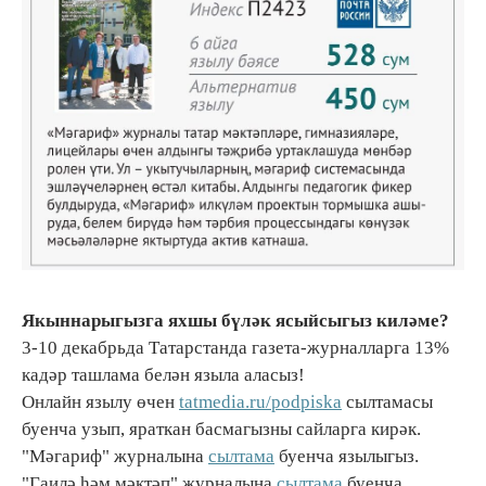
Якыннарыгызга яхшы бүләк ясыйсыгыз киләме?
3-10 декабрьда Татарстанда газета-журналларга 13%
кадәр ташлама белән языла аласыз!
Онлайн язылу өчен
tatmedia.ru/podpiska
сылтамасы
буенча узып, яраткан басмагызны сайларга кирәк.
"Мәгариф" журналына
сылтама
буенча язылыгыз.
"Гаилә һәм мәктәп" журналына
сылтама
буенча