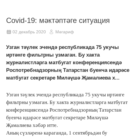
Covid-19: мәктәптәге ситуация
02 декабрь 2020
Мәгариф
Узган тәүлек эчендә республикада 75 укучы
иртәнге фильтрны узмаган. Бу хакта
журналистларга матбугат конференциясендә
Роспотребнадзорның Татарстан буенча идарәсе
матбугат секретаре Миләүшә Җамалиева х...
Узган тәүлек эчендә республикада 75 укучы иртәнге
фильтрны узмаган. Бу хакта журналистларга матбугат
конференциясендә Роспотребнадзорның Татарстан
буенча идарәсе матбугат секретаре Миләүшә
Җамалиева хәбәр итте.
Аның сүзләренә караганда, 1 сентябрьдән бу