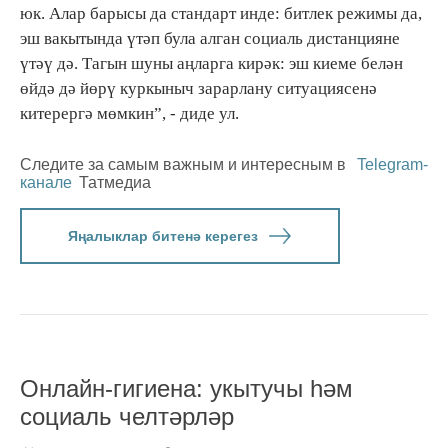
юк. Алар барысы да стандарт инде: битлек режимы да,
эш вакытында үтәп була алган социаль дистанцияне
үтәү дә. Тагын шуны аңларга кирәк: эш киеме белән
өйдә дә йөрү куркыныч зарарлану ситуациясенә
китерергә мөмкин”, - диде ул.
Следите за самым важным и интересным в
Telegram-
канале
Татмедиа
Яңалыклар битенә керегез
Онлайн-гигиена: укытучы һәм
социаль челтәрләр