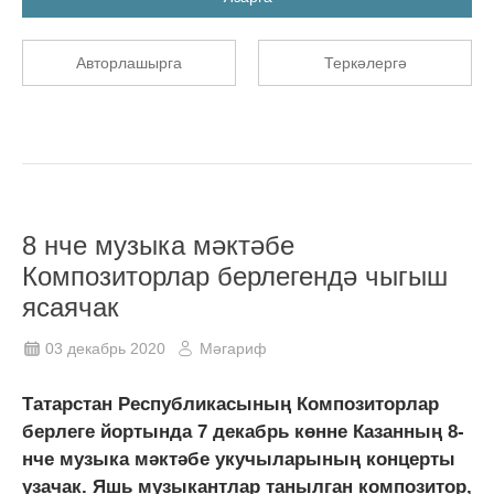
Авторлашырга
Теркәлергә
8 нче музыка мәктәбе
Композиторлар берлегендә чыгыш
ясаячак
03 декабрь 2020
Мәгариф
Татарстан Республикасының Композиторлар
берлеге йортында 7 декабрь көнне Казанның 8-
нче музыка мәктәбе укучыларының концерты
узачак. Яшь музыкантлар танылган композитор,