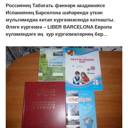
Россиянең Табигать фәннәре академиясе
Испаниянең Барселона шәһәрендә үткән
мультимедиа китап күргәзмәсендә катнашты.
Әлеге күргәзмә – LIBER BARCELONA Европа
күләмендәге иң зур күргәзмәләрнең бер...