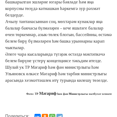
башкарылган эшләрне югары бәяләде һәм яңа
корпусны төзүдә катнашкан һәркемгә зур рәхмәт
белдерде.
Ачылу тантанасыннан соң, мөхтәрәм кунаклар яңа
балалар бакчасы
яшьтәге балалар
бүлмәләрен – кече
өчен төркемнәр, азык-төлек блогын, бассейнны, өстәмә
белем бирү бүлмәләрен
карап
һәм башка урыннарны
чыктылар.
Әлеге чара кысаларында
мәктәпкәчә
түгәрәк өстәлдә
белем бирүне үстерү концепциясе тәкъди
ит
м
елде.
Шулай ук
һәм фән
инистрлыгы һәм
ТР Мәгариф
м
Ульяновск өлкәсе
әгариф һәм тәрбия министрлыгы
М
арасында хезмәттәшлек итү турында килешү төзелд
е.
Мәгариф
м
Фото: ТР
һәм фән
инистрлыгы матбугат хезмәте
Поделиться: