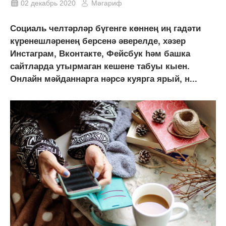
02 декабрь 2020
Мәгариф
Социаль челтәрләр бүгенге көннең иң гадәти
күренешләренең берсенә әверелде, хәзер
Инстаграм, Вконтакте, Фейсбук һәм башка
сайтларда утырмаган кешене табуы кыен.
Онлайн мәйданнарга нәрсә куярга ярый, н...