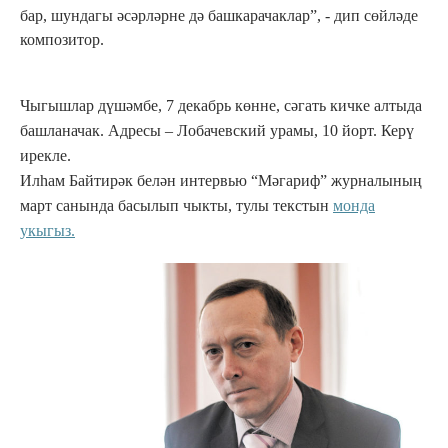
бар, шундагы әсәрләрне дә башкарачаклар”, - дип сөйләде
композитор.
Чыгышлар дүшәмбе, 7 декабр
ь
көнне, сәгать кичке алтыда
башланачак. Адресы – Лобачевский урамы, 10 йорт. Керү
ирекле.
Илһам Байтирәк белән интервью “Мәгариф”
ж
урналының
март санында басылып чыкты, тулы текстын
монда
укыгыз.