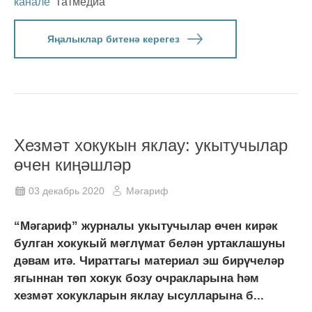
канале
Татмедиа
Яңалыклар битенә керегез
Хезмәт хокукын яклау: укытучылар
өчен киңәшләр
03 декабрь 2020
Мәгариф
“Мәгариф” журналы укытучылар өчен кирәк
булган хокукый мәглүмат белән уртаклашуны
дәвам итә. Чираттагы материал эш бирүчеләр
ягыннан төп хокук бозу очракларына һәм
хезмәт хокукларын яклау ысулларына б...