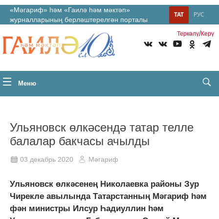
«Мәгариф» һәм «Гаилә һәм мәктәп»
ТАТ
РУС
журналларының берләштерелгән порталы
/
Теркəлү
Керү
Меню
Ульяновск өлкәсендә татар телле
балалар бакчасы ачылды
03 декабрь 2020
Мәгариф
Ульяновск өлкәсенең Николаевка районы Зур
Чирекле авылында Татарстанның Мәгариф һәм
фән министры Илсур Һадиуллин һәм