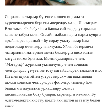
Социаль челтәрләр бүгенге көннең иң гадәти
күренешләренең берсенә әверелде, хәзер Инстаграм,
Вконтакте, Фейсбук һәм башка сайтларда утырмаган
кешене табуы кыен. Онлайн мәйданнарга нәрсә куярга
ярый, нәрсә ярамый – бу сорау укытучылар һәм
педагоглар өчен аеруча актуаль. Уйлап бетермичә
чыгарылган материал шелтә белдерүгә яисә эштән
китүгә нигез була ала. Моны булдырмас өчен,
"Мәгариф" журналы укытычулыр өчен социаль
челтәрләрдә үз-үзеңне тоту кагыйдәләрен тәкъдим итә.
Иң элек шуны әйтеп үтергә кирәк – эш вакытында
шәхси социаль челтәрләргә фотолар, язмалар һәм
башка мәгълүматны урнаштыру хезмәт
дисциплинасын бозу буларак каралырга мөмкин. Бу
җитәкчелектән кисәтү, шелтә яки эштән азат итү белән
яный.