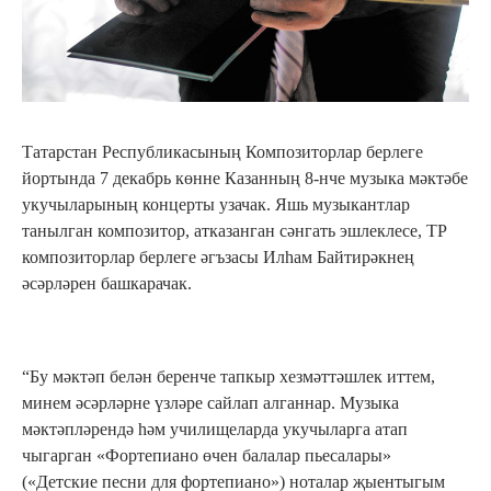
Татарстан Республикасының Композиторлар берлеге
йортында 7 декаб
рь
көнне Казанның 8-нче музыка мәктәбе
укучыларының кон
церт
ы
узачак. Яшь
музыкантлар
танылган композитор, атказанган сәнгат
ь
эшлеклесе, ТР
композиторлар берлеге әг
ъ
засы Илһам Байтирәкнең
әсәрләрен башкарачак.
“Бу мәктәп белән беренче тапкыр хезмәттәшлек иттем,
минем әсәрләрне үзләре сайлап алганнар. Музыка
мәктәпләрендә һәм училищеларда укучыларга атап
чыгарган «Фортепиано өчен балалар пьесалары»
(«Детские песни для фортепиано») ноталар җыентыгым