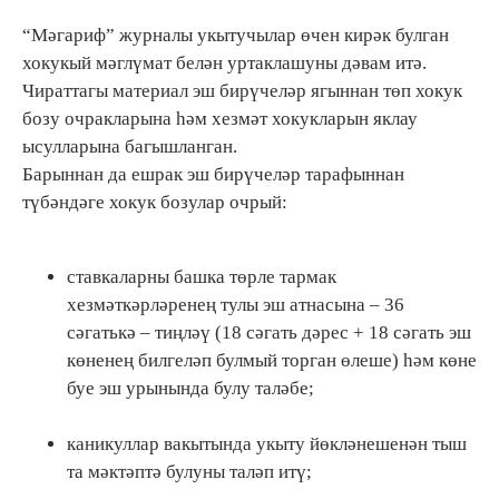
“Мәгариф” журналы укытучылар өчен кирәк булган
хокукый мәглүмат белән уртаклашуны дәвам итә.
Чираттагы материал эш бирүчеләр ягыннан төп хокук
бозу очракларына һәм хезмәт хокукларын яклау
ысулларына багышланган.
Барыннан да ешрак эш бирүчеләр тарафыннан
түбәндәге хокук бозулар очрый:
ставкаларны башка төрле тармак
хезмәткәрләренең тулы эш атнасына – 36
сәгатькә – тиңләү (18 сәгать дәрес + 18 сәгать эш
көненең билгеләп булмый торган өлеше) һәм көне
буе эш урынында булу таләбе;
каникуллар вакытында укыту йөкләнешенән тыш
та мәктәптә булуны таләп итү;