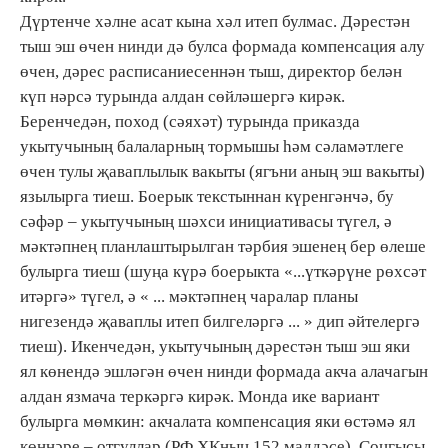
Дүртенче хәлне асат кына хәл итеп булмас. Дәрестән
тыш эш өчен нинди дә булса формада компенсация алу
өчен, дәрес расписаниесеннән тыш, директор белән
күп нәрсә турында алдан сөйләшергә кирәк.
Беренчедән, поход (сәяхәт) турында приказда
укытучының балаларның тормышы һәм сәламәтлеге
өчен тулы җаваплылык вакыты (ягъни аның эш вакыты)
язылырга тиеш. Боерык текстыннан күренгәнчә, бу
сәфәр – укытучының шәхси инициативасы түгел, ә
мәктәпнең планлаштырылган тәрбия эшенең бер өлеше
булырга тиеш (шуңа күрә боерыкта «...үткәрүне рөхсәт
итәргә» түгел, ә « ... мәктәпнең чаралар планы
нигезендә җаваплы итеп билгеләргә ... » дип әйтелергә
тиеш). Икенчедән, укытучының дәрестән тыш эш яки
ял көнендә эшләгән өчен нинди формада акча алачагын
алдан язмача теркәргә кирәк. Монда ике вариант
булырга мөмкин: акчалата компенсация яки өстәмә ял
көннәре – отгуллар (РФ ХКның 152 маддәсе). Соңгысы