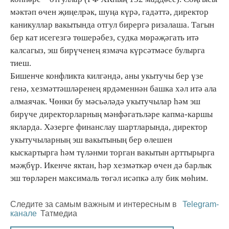
мәктәп өчен җиңелрәк, шуңа күрә, гадәттә, директор
каникуллар вакытында отгул бирергә ризалаша. Тагын
бер кат исегезгә төшерәбез, судка мөрәҗәгать итә
калсагыз, эш бирүченең язмача күрсәтмәсе булырга
тиеш.
Бишенче конфликта килгәндә, аны укытучы бер үзе
генә, хезмәттәшләренең ярдәменнән башка хәл итә ала
алмаячак. Чөнки бу мәсьәләдә укытучылар һәм эш
бирүче директорларның мәнфәгатьләре капма-каршы
якларда. Хәзерге финанслау шартларында, директор
укытучыларның эш вакытының бер өлешен
кыскартырга һәм түләнми торган вакытын арттырырга
мәҗбүр. Икенче яктан, һәр хезмәткәр өчен дә барлык
эш төрләрен максималь төгәл исәпкә алу бик мөһим.
Следите за самым важным и интересным в
Telegram-
канале
Татмедиа