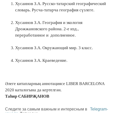
Хусаинов З.А. Русско-татарский географический
словарь. Русча-татарча география сүзлеге.
Хусаинов З.А. География и экология
Дрожжановского района. 2-е изд.,
переработанное и дополненное.
Хусаинов З.А. Окружающий мир. 3 класс.
Хусаинов З.А. Краеведение.
Әлеге китапларның аннотациясе LIBER BARCELONA
2020 каталогына да кертелгән.
Таһир САБИРҖАНОВ
Следите за самым важным и интересным в
Telegram-