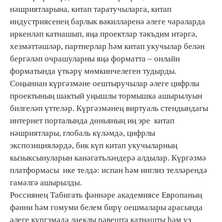
нәшриятларына, китап таратучыларга, китап
индустриясенең барлык вәкилләренә әлеге чараларда
иркенләп катнашып, яңа проектлар тәкъдим итәргә,
хезмәттәшләр, партнерлар һәм китап укучылар белән
бергәләп очрашуларны яңа форматта – онлайн
форматында үткәрү мөмкинчелеген тудырды.
Соңыннан күргәзмәне оештыручылар әлеге цифрлы
проектының шактый уңышлы тормышка ашырылуын
билгеләп үттеләр. Күргәзмәнең виртуаль стендындагы
интернет порталында дөньяның иң эре китап
нәшриятлары, глобаль күләмдә, цифрлы
экспозицияләрдә, бик күп китап укучыларның
кызыксынуларын канәгатъләндерә алдылар. Күргәзмә
платформасы ике телдә: испан һәм инглиз телләрендә
гамәлгә ашырылды.
Россиянең Табигать фәннәре академиясе Европаның
фәнни һәм гомуми белем бирү оешмалары арасында
әлеге күргзмәдә лаеклы рәвештә катнашты һәм үз