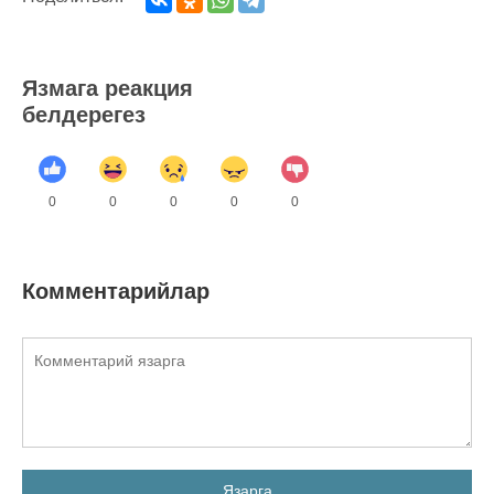
Язмага реакция
белдерегез
0
0
0
0
0
Комментарийлар
Язарга