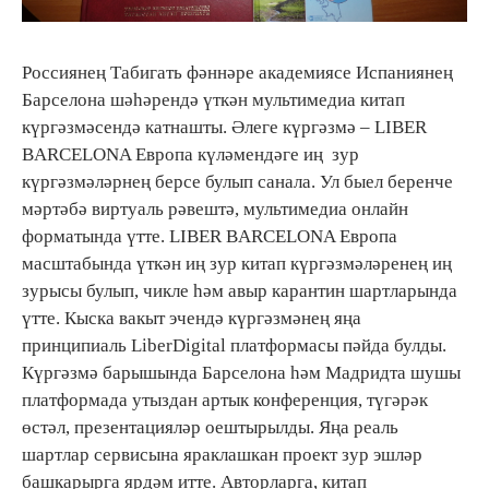
Россиянең Табигать фәннәре академиясе Испаниянең
Барселона шәһәрендә үткән мультимедиа китап
күргәзмәсендә катнашты. Әлеге күргәзмә – LIBER
BARCELONA Европа күләмендәге иң зур
күргәзмәләрнең берсе булып санала. Ул быел беренче
мәртәбә виртуаль рәвештә, мультимедиа онлайн
форматында үтте. LIBER BARCELONA Европа
масштабында үткән иң зур китап күргәзмәләренең иң
зурысы булып, чикле һәм авыр карантин шартларында
үтте. Кыска вакыт эчендә күргәзмәнең яңа
принципиаль LiberDigital платформасы пәйда булды.
Күргәзмә барышында Барселона һәм Мадридта шушы
платформада утыздан артык конференция, түгәрәк
өстәл, презентацияләр оештырылды. Яңа реаль
шартлар сервисына яраклашкан проект зур эшләр
башкарырга ярдәм итте. Авторларга, китап