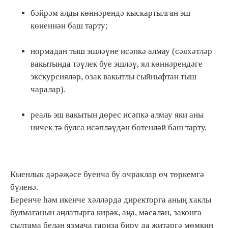
бәйрәм алды көннәрендә кыскартылган эш
көненнән баш тарту;
нормадан тыш эшләүне исәпкә алмау (сәяхәтләр
вакытында тәүлек буе эшләү, ял көннәрендәге
экскурсияләр, озак вакытлы сыйныфтан тыш
чаралар).
реаль эш вакытын дөрес исәпкә алмау яки аны
ничек тә булса исәпләүдән бөтенләй баш тарту.
Кыенлык дәрәҗәсе буенча бу очраклар өч төркемгә
бүленә.
Беренче һәм икенче хәлләрдә директорга аның хаклы
булмаганын аңлатырга кирәк, аңа, мәсәлән, законга
сылтама белән язмача гариза бирү да җитәргә мөмкин