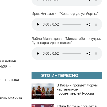
Ирек Нигъмәти - "Кояш сүнде ул йортта"
Ләйлә Минһаҗева - "Милләтебезгә тугры,
буыннарга үрнәк шәхес"
го языка
№35 с
ЭТО ИНТЕРЕСНО
кого языка
В Казани пройдет Форум
наставников-
просветителей России
йгуль ЮНУСОВА
«Лига Форум» пройдет в