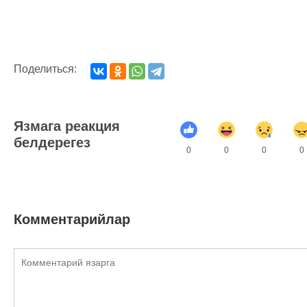
Поделиться:
Язмага реакция
белдерегез
0
0
0
0
Комментарийлар