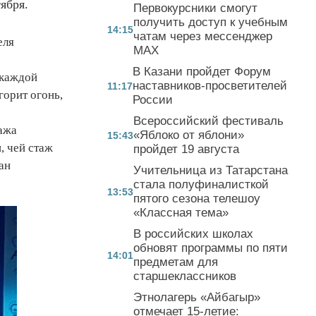
ября.
Первокурсники смогут
получить доступ к учебным
14:15
чатам через мессенджер
еля
MAX
В Казани пройдет Форум
 каждой
наставников-просветителей
11:17
горит огонь,
России
Всероссийский фестиваль
тажа
«Яблоко от яблони»
15:43
, чей стаж
пройдет 19 августа
ан
Учительница из Татарстана
стала полуфиналисткой
13:53
пятого сезона телешоу
«Классная тема»
В российских школах
обновят программы по пяти
14:01
предметам для
старшеклассников
Этнолагерь «Айбагыр»
отмечает 15-летие: