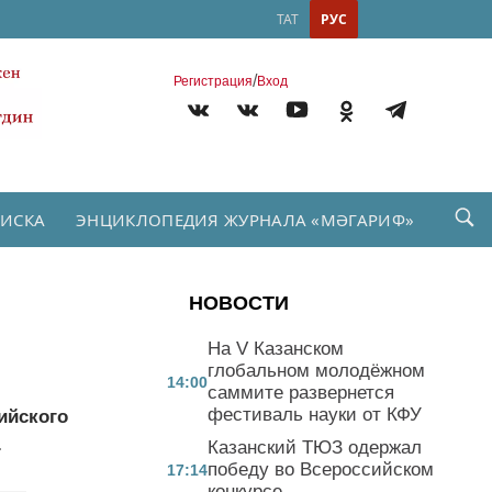
ТАТ
РУС
/
Регистрация
Вход
ПИСКА
ЭНЦИКЛОПЕДИЯ ЖУРНАЛА «МӘГАРИФ»
НОВОСТИ
На V Казанском
глобальном молодёжном
14:00
саммите развернется
фестиваль науки от КФУ
ийского
.
Казанский ТЮЗ одержал
победу во Всероссийском
17:14
конкурсе