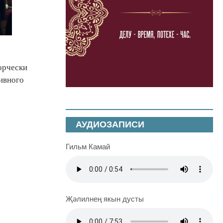
орчески
ивного
АУДИОЗАПИСИ
Гильм Камай
Җәлилнең якын дусты