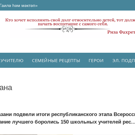
Гаилә һәм мәктәп»
 УЧИТЕЛЮ
СЕМЕЙНЫЕ РЕЦЕПТЫ
ГЕРОИ
ЭЛ. ПОД
тана
азани подвели итоги республиканского этапа Всеросс
вание лучшего боролись 150 школьных учителей рес..