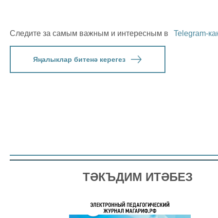
Следите за самым важным и интересным в
Telegram-ка
Яңалыклар битенә керегез
ТӘКЪДИМ ИТӘБЕЗ