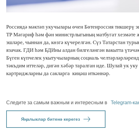
Россиядә мәктәп укучылары өчен Бөтенроссия тикшерү эш
ТР Мәгариф һәм фән министрлыгының матбугат хезмәте 
эшләре, чыннан да, көзгә күчерелгән. Сүз Татарстан тур
язачак. ГДИ һәм БДИны алдан билгеләнгән вакытта үтәчәк
Бүген күпчелек укытучыларның социаль челтәрләрләрендә
тәкъдим иттеләр, дигән хәбәр таралган иде. Шулай ук ук
картриджларны да сакларга киңәш иткәннәр.
Следите за самым важным и интересным в
Telegram-ка
Яңалыклар битенә керегез