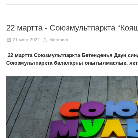
22 мартта - Союзмультпаркта “Коя
21 март 2022
Мәгариф
22 мартта Союзмультпаркта Бөтендөнья Даун син
Союзмультпаркта балаларны онытылмаслык, якты 