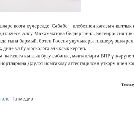
ләре көзгә күчерелде. Сәбәбе – илебезнең кәгазьгә кытлык 
җитәкчесе Алсу Мөхәммәтова белдергәнчә, Бөтенроссия ти
ында гына бармый, бөтен Россия укучылары тикшерү эшләрен
, диде ул бу мәсьәләгә ачыклык кертеп.
, кәгазьгә кытлык булу сәбәпле, мәктәпләргә ВПР үткәрүне 
у йортларына Дәүләт йомгаклау аттестациясен үткәрү өчен кә
Таңсы
нале
Татмедиа