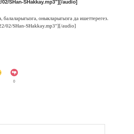
2/02/SHan-SHakkay.mp3"][/audio]
 балаларыгызга, оныкларыгызга да ишеттерегез.
022/02/SHan-SHakkay.mp3"][/audio]
0