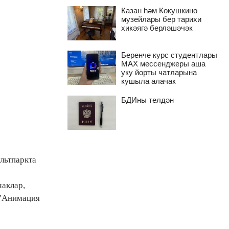
Казан һәм Кокушкино
музейлары бер тарихи
хикәягә берләшәчәк
Беренче курс студентлары
MAX мессенджеры аша
уку йорты чатларына
кушыла алачак
БДИны телдән
льтпаркта
чаклар,
 "Анимация