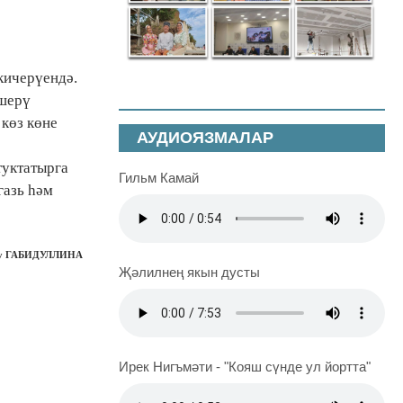
кичерүендә.
кшерү
 көз көне
АУДИОЯЗМАЛАР
туктатырга
Гильм Камай
газь һәм
лу ГАБИДУЛЛИНА
Җәлилнең якын дусты
Ирек Нигъмәти - "Кояш сүнде ул йортта"