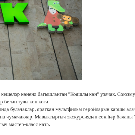
 кешеләр көненә багышланган "Кояшлы көн" узачак. Союзму
 белән тулы көн көтә.
нда булачаклар, яраткан мультфильм геройларын каршы ала
на чумачаклар. Мавыктыргыч экскурсиядән соң һәр баланы
ыч мастер-класс көтә.