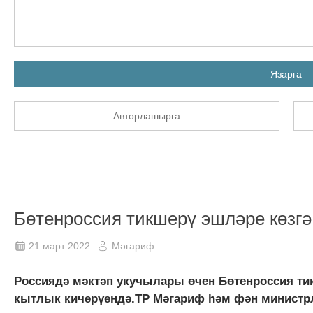
Язарга
Авторлашырга
Бөтенроссия тикшерү эшләре көзгә
21 март 2022
Мәгариф
Россиядә мәктәп укучылары өчен Бөтенроссия тик
кытлык кичерүендә.ТР Мәгариф һәм фән министрл