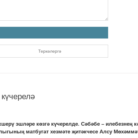
Теркәлергә
 күчерелә
шерү эшләре көзгә күчерелде. Сәбәбе – илебезнең к
ыгының матбугат хезмәте җитәкчесе Алсу Мөхәммәт