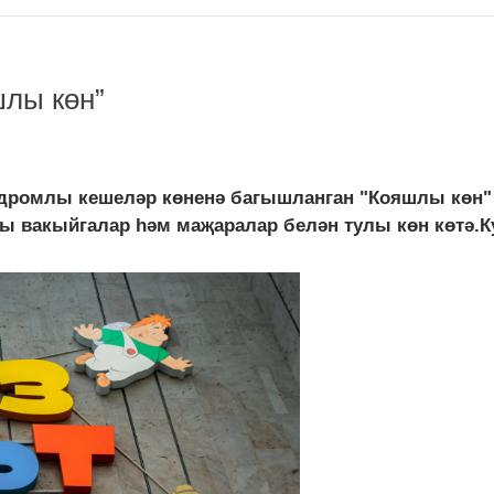
шлы көн”
дромлы кешеләр көненә багышланган "Кояшлы көн" 
вакыйгалар һәм маҗаралар белән тулы көн көтә.Ку