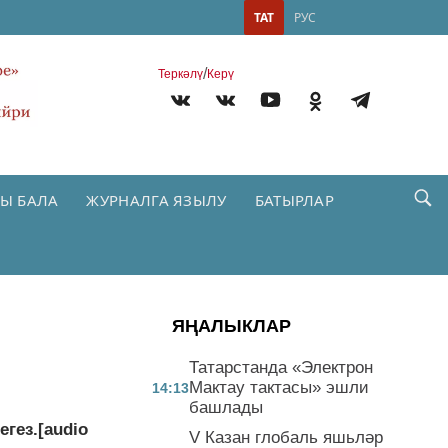
ТАТ
РУС
/
Теркəлү
Керү
Ы БАЛА
ЖУРНАЛГА ЯЗЫЛУ
БАТЫРЛАР
ЯҢАЛЫКЛАР
Татарстанда «Электрон
Мактау тактасы» эшли
14:13
башлады
гез.[audio
V Казан глобаль яшьләр