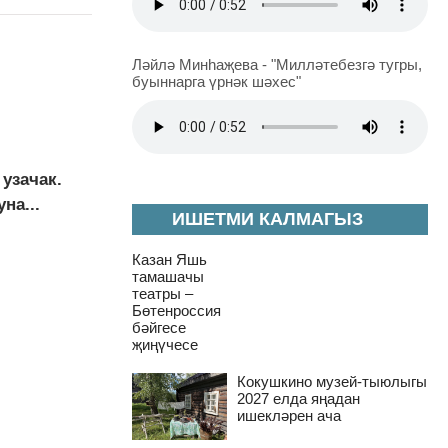
Ләйлә Минһаҗева - "Милләтебезгә тугры,
буыннарга үрнәк шәхес"
узачак.
на...
ИШЕТМИ КАЛМАГЫЗ
Казан Яшь
тамашачы
театры –
Бөтенроссия
бәйгесе
җиңүчесе
Кокушкино музей-тыюлыгы
2027 елда яңадан
ишекләрен ача