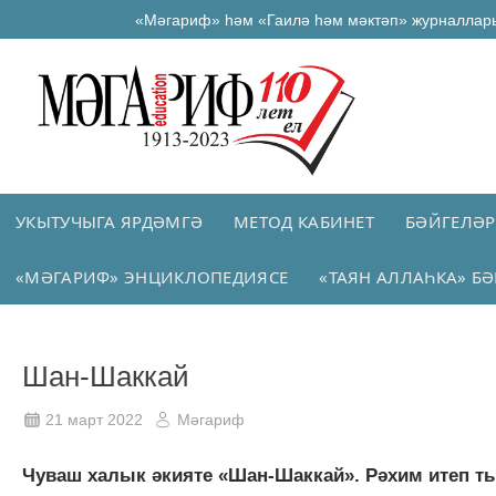
«Мәгариф» һәм «Гаилә һәм мәктәп» журналлар
УКЫТУЧЫГА ЯРДӘМГӘ
МЕТОД КАБИНЕТ
БӘЙГЕЛӘР
«МӘГАРИФ» ЭНЦИКЛОПЕДИЯСЕ
«ТАЯН АЛЛАҺКА» БӘ
Шан-Шаккай
21 март 2022
Мәгариф
Чуваш халык әкияте «Шан-Шаккай». Рәхим итеп ты