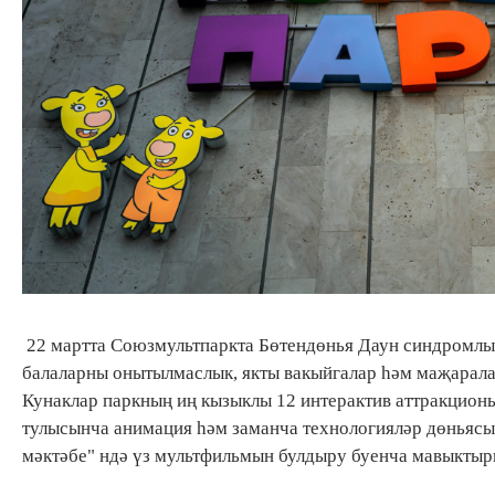
22 мартта Союзмультпаркта Бөтендөнья Даун синдромлы
балаларны онытылмаслык, якты вакыйгалар һәм маҗаралар
Кунаклар паркның иң кызыклы 12 интерактив аттракционы
тулысынча анимация һәм заманча технологияләр дөньясы
мәктәбе" ндә үз мультфильмын булдыру буенча мавыктырг