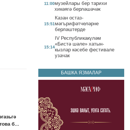
музейлары бер тарихи
11:00
хикәягә берләшәчәк
Казан остаз-
мәгърифәтчеләрне
15:51
берләштерде
IV Республикакүләм
«Бистә шәле» хатын-
15:14
кызлар кәсебе фестивале
узачак
БАШКА ЯЗМАЛАР
әгазьгә
ова б...