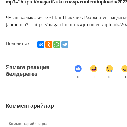
mp3="https://magarif-uku.ru/wp-content/uploads/202
Чуваш халык әкияте «Шан-Шаккай». Рәхим итеп тыңлагыз,
[audio mp3="https://magarif-uku.ru/wp-content/uploads/2
Поделиться:
Язмага реакция
белдерегез
0
0
0
0
Комментарийлар