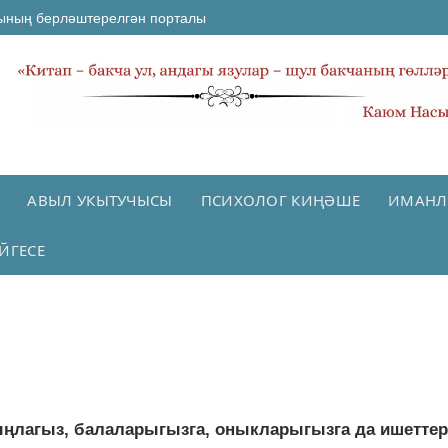
ының берләштерелгән порталы
АВЫЛ УКЫТУЧЫСЫ
ПСИХОЛОГ КИҢӘШЕ
ИМАНЛ
ЙГЕСЕ
ңлагыз, балаларыгызга, оныкларыгызга да ишеттере