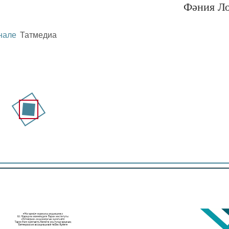
Фәния Л
нале
Татмедиа