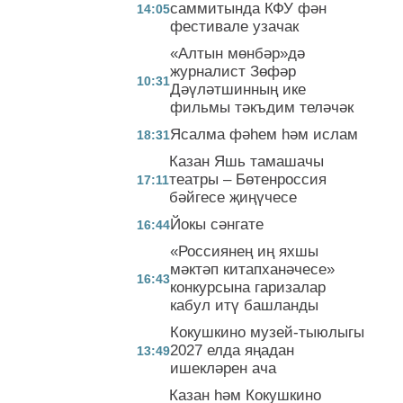
саммитында КФУ фән
14:05
фестивале узачак
«Алтын мөнбәр»дә
журналист Зөфәр
10:31
Дәүләтшинның ике
фильмы тәкъдим теләчәк
Ясалма фәһем һәм ислам
18:31
Казан Яшь тамашачы
театры – Бөтенроссия
17:11
бәйгесе җиңүчесе
Йокы сәнгате
16:44
«Россиянең иң яхшы
мәктәп китапханәчесе»
16:43
конкурсына гаризалар
кабул итү башланды
Кокушкино музей-тыюлыгы
2027 елда яңадан
13:49
ишекләрен ача
Казан һәм Кокушкино