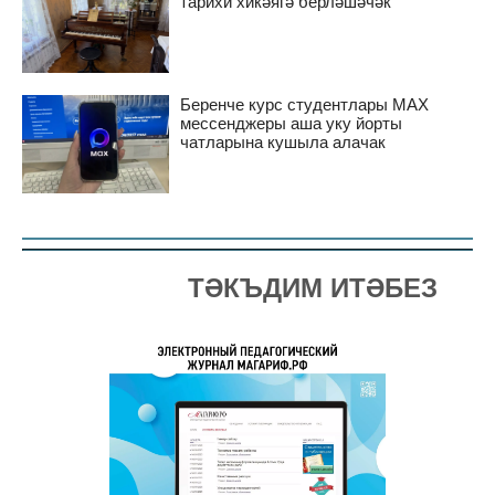
тарихи хикәягә берләшәчәк
Беренче курс студентлары MAX
мессенджеры аша уку йорты
чатларына кушыла алачак
ТӘКЪДИМ ИТӘБЕЗ