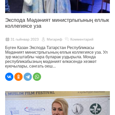
Экспода Мәдәният министрлыгының еллык
коллегиясе уза
31 гыйнвар 2023
Мәгариф
Комментарий
Бүген Казан Экспода Татарстан Республикасы
Мәдәният министрлыгының еллык коллегиясе уза. Ул
зур масштаблы чара буларак уздырыла. Монда
республикабызның мәдәният өлкәсендә хезмәт
куючылары, сәнгать оеш...