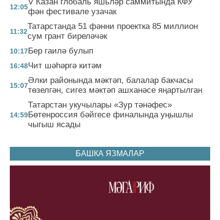
V Казан глобаль яшьләр саммитында КФУ
12:05
фән фестивале узачак
Татарстанда 51 фәнни проектка 85 миллион
11:32
сум грант биреләчәк
Бер гаилә булып
10:17
Чит шәһәргә китәм
16:48
Әлки районында мәктәп, балалар бакчасы
15:07
төзелгән, сигез мәктәп ашханәсе яңартылган
Татарстан укучылары «Зур тәнәфес»
Бөтенроссия бәйгесе финалында уңышлы
14:59
чыгыш ясады
БАШКА ЯЗМАЛАР