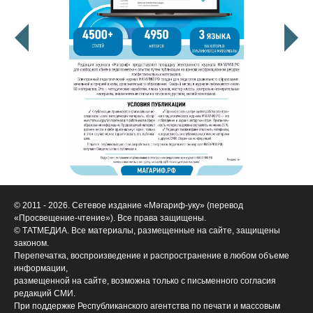
© 2011 - 2026. Сетевое издание «Мәгариф-уку» (перевод
«Просвещение-чтение»). Все права защищены.
© ТАТМЕДИА. Все материалы, размещенные на сайте, защищены
законом.
Перепечатка, воспроизведение и распространение в любом объеме
информации,
размещенной на сайте, возможна только с письменного согласия
редакций СМИ.
При поддержке Республиканского агентства по печати и массовым