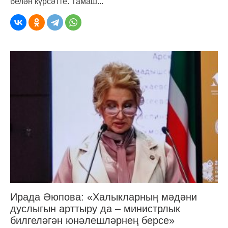
белән күрсәтте. Тамаш...
Ирада Әюпова: «Халыкларның мәдәни
дуслыгын арттыру да – министрлык
билгеләгән юнәлешләрнең берсе»