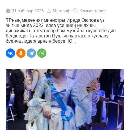
31 гыйнвар 2023
Мәгариф
Комментарий
ТРның мәдәният министры Ирада Әюпова үз
чыгышында 2022 елда үсешнең иң яхшы
динамикасын театрлар һәм музейлар күрсәтте дип
белдерде. Татарстан Пушкин картасын куллану
буенча лидерларның берсе. Ю...