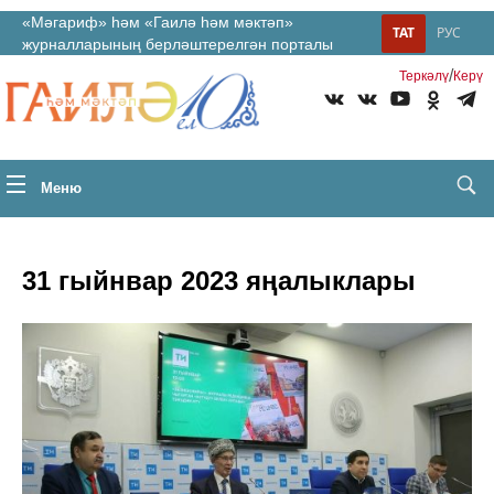
«Мәгариф» һәм «Гаилә һәм мәктәп»
ТАТ
РУС
журналларының берләштерелгән порталы
/
Теркəлү
Керү
Меню
31 гыйнвар 2023 яңалыклары