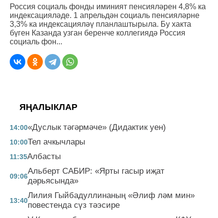
Россия социаль фонды иминият пенсияләрен 4,8% ка
индексацияләде. 1 апрельдән социаль пенсияләрне
3,3% ка индексацияләү планлаштырыла. Бу хакта
бүген Казанда узган беренче коллегиядә Россия
социаль фон...
ЯҢАЛЫКЛАР
«Дуслык тәгәрмәче» (Дидактик уен)
14:00
Тел ачкычлары
10:00
Албасты
11:35
Альберт САБИР: «Ярты гасыр иҗат
09:06
дәрьясында»
Лилия Гыйбадуллинаның «Әлиф ләм мин»
13:40
повестенда сүз тәэсире