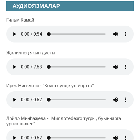
АУДИОЯЗМАЛАР
Гильм Камай
Җәлилнең якын дусты
Ирек Нигъмәти - "Кояш сүнде ул йортта"
Ләйлә Минһаҗева - "Милләтебезгә тугры, буыннарга
үрнәк шәхес"