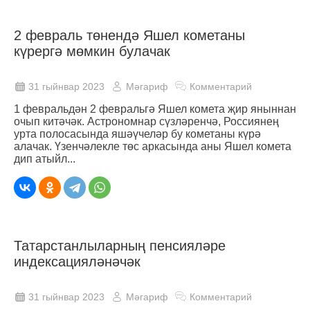
2 февраль төнендә Яшел кометаны
күрергә мөмкин булачак
31 гыйнвар 2023
Мәгариф
Комментарий
1 февральдән 2 февральгә Яшел комета җир яныннан
очып китәчәк. Астрономнар сүзләренчә, Россиянең
урта полосасында яшәүчеләр бу кометаны күрә
алачак. Үзенчәлекле төс аркасында аны Яшел комета
дип атыйл...
Татарстанлыларның пенсияләре
индексацияләнәчәк
31 гыйнвар 2023
Мәгариф
Комментарий