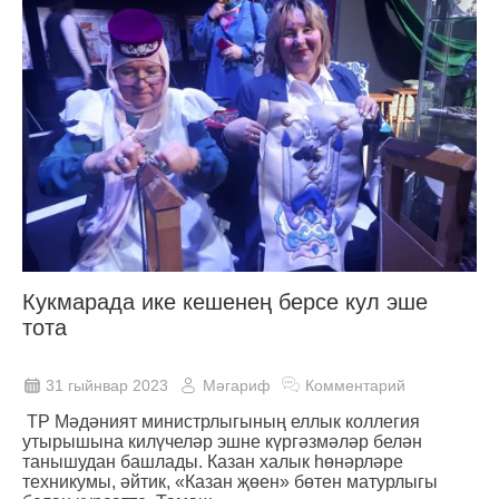
Кукмарада ике кешенең берсе кул эше
тота
31 гыйнвар 2023
Мәгариф
Комментарий
ТР Мәдәният министрлыгының еллык коллегия
утырышына килүчеләр эшне күргәзмәләр белән
танышудан башлады. Казан халык һөнәрләре
техникумы, әйтик, «Казан җөен» бөтен матурлыгы