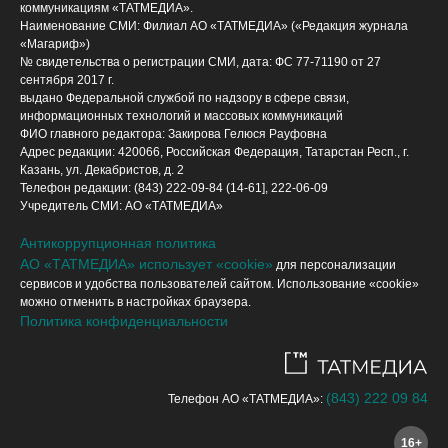
коммуникациям «ТАТМЕДИА».
Наименование СМИ: Филиал АО «ТАТМЕДИА» («Редакция журнала
«Магариф»)
№ свидетельства о регистрации СМИ, дата: ФС 77-71190 от 27
сентября 2017 г.
выдано Федеральной службой по надзору в сфере связи,
информационных технологий и массовых коммуникаций
ФИО главного редактора: Закирова Гелюся Рауфовна
Адрес редакции: 420066, Российская Федерация, Татарстан Респ., г.
Казань, ул. Декабристов, д. 2
Телефон редакции: (843) 222-09-84 (14-61], 222-06-09
Учредитель СМИ: АО «ТАТМЕДИА»
Антикоррупционная политика
АО «ТАТМЕДИА» использует «cookie»
для персонализации
сервисов и удобства пользователей сайтом. Использование «cookie»
можно отменить в настройках браузера.
Политика конфиденциальности
(843) 222 09 84
Телефон АО «ТАТМЕДИА»:
16+