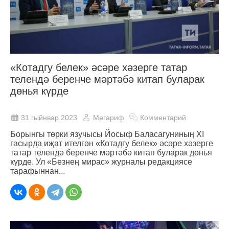
«Котадгу белек» әсәре хәзерге татар
телендә беренче мәртәбә китап буларак
дөнья күрде
31 гыйнвар 2023
Мәгариф
Комментарий
Борынгы төрки язучысы Йосыф Баласагуниның XI
гасырда иҗат ителгән «Котадгу белек» әсәре хәзерге
татар телендә беренче мәртәбә китап буларак дөнья
күрде. Ул «Безнең мирас» журналы редакциясе
тарафыннан...