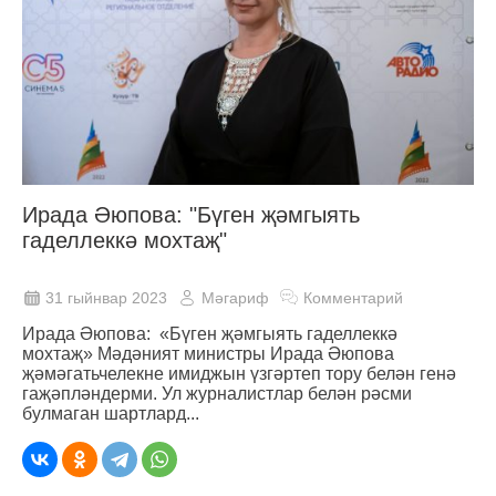
Ирада Әюпова: "Бүген җәмгыять
гаделлеккә мохтаҗ"
31 гыйнвар 2023
Мәгариф
Комментарий
Ирада Әюпова: «Бүген җәмгыять гаделлеккә
мохтаҗ» Мәдәният министры Ирада Әюпова
җәмәгатьчелекне имиджын үзгәртеп тору белән генә
гаҗәпләндерми. Ул журналистлар белән рәсми
булмаган шартлард...