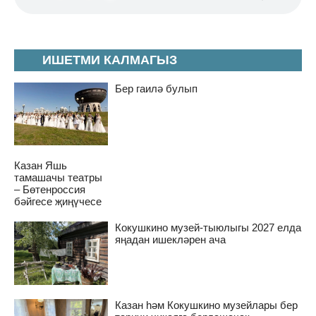
ИШЕТМИ КАЛМАГЫЗ
Бер гаилә булып
Казан Яшь
тамашачы театры
– Бөтенроссия
бәйгесе җиңүчесе
Кокушкино музей-тыюлыгы 2027 елда
яңадан ишекләрен ача
Казан һәм Кокушкино музейлары бер