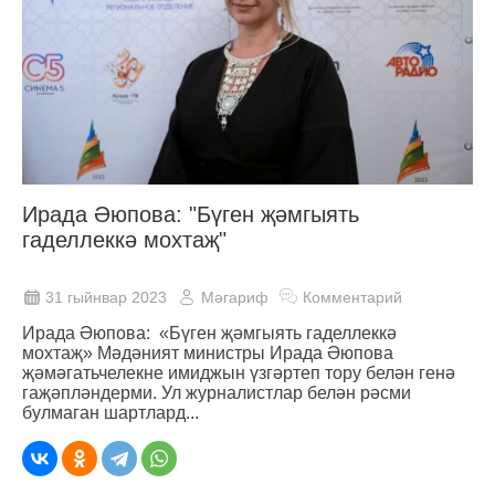
Ирада Әюпова: "Бүген җәмгыять
гаделлеккә мохтаҗ"
31 гыйнвар 2023
Мәгариф
Комментарий
Ирада Әюпова: «Бүген җәмгыять гаделлеккә
мохтаҗ» Мәдәният министры Ирада Әюпова
җәмәгатьчелекне имиджын үзгәртеп тору белән генә
гаҗәпләндерми. Ул журналистлар белән рәсми
булмаган шартлард...