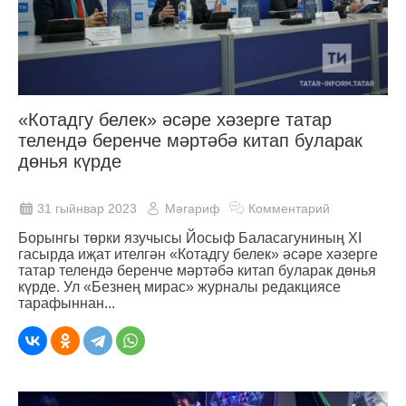
«Котадгу белек» әсәре хәзерге татар
телендә беренче мәртәбә китап буларак
дөнья күрде
31 гыйнвар 2023
Мәгариф
Комментарий
Борынгы төрки язучысы Йосыф Баласагуниның XI
гасырда иҗат ителгән «Котадгу белек» әсәре хәзерге
татар телендә беренче мәртәбә китап буларак дөнья
күрде. Ул «Безнең мирас» журналы редакциясе
тарафыннан...