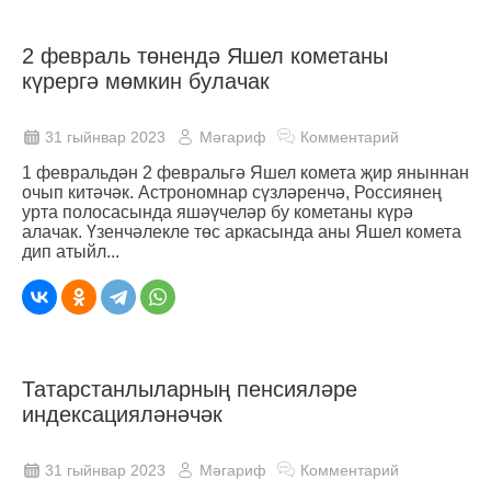
2 февраль төнендә Яшел кометаны
күрергә мөмкин булачак
31 гыйнвар 2023
Мәгариф
Комментарий
1 февральдән 2 февральгә Яшел комета җир яныннан
очып китәчәк. Астрономнар сүзләренчә, Россиянең
урта полосасында яшәүчеләр бу кометаны күрә
алачак. Үзенчәлекле төс аркасында аны Яшел комета
дип атыйл...
Татарстанлыларның пенсияләре
индексацияләнәчәк
31 гыйнвар 2023
Мәгариф
Комментарий