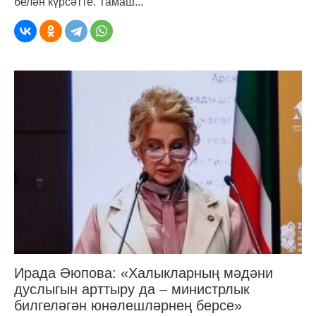
белән күрсәтте. Тамаш...
Ирада Әюпова: «Халыкларның мәдәни
дуслыгын арттыру да – министрлык
билгеләгән юнәлешләрнең берсе»