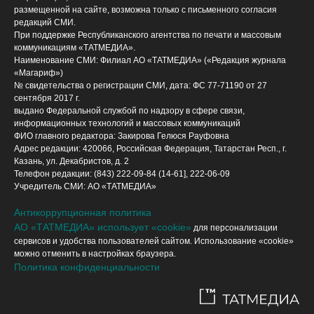
размещенной на сайте, возможна только с письменного согласия
редакций СМИ.
При поддержке Республиканского агентства по печати и массовым
коммуникациям «ТАТМЕДИА».
Наименование СМИ: Филиал АО «ТАТМЕДИА» («Редакция журнала
«Магариф»)
№ свидетельства о регистрации СМИ, дата: ФС 77-71190 от 27
сентября 2017 г.
выдано Федеральной службой по надзору в сфере связи,
информационных технологий и массовых коммуникаций
ФИО главного редактора: Закирова Гелюся Рауфовна
Адрес редакции: 420066, Российская Федерация, Татарстан Респ., г.
Казань, ул. Декабристов, д. 2
Телефон редакции: (843) 222-09-84 (14-61], 222-06-09
Учредитель СМИ: АО «ТАТМЕДИА»
Антикоррупционная политика
АО «ТАТМЕДИА» использует «cookie»
для персонализации
сервисов и удобства пользователей сайтом. Использование «cookie»
можно отменить в настройках браузера.
Политика конфиденциальности