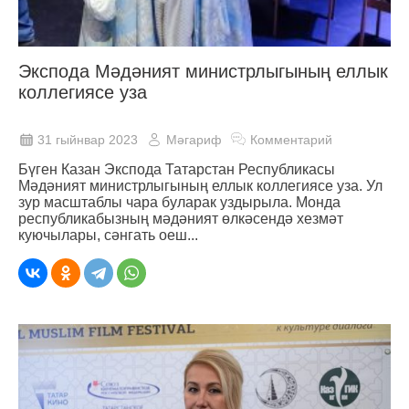
Экспода Мәдәният министрлыгының еллык
коллегиясе уза
31 гыйнвар 2023
Мәгариф
Комментарий
Бүген Казан Экспода Татарстан Республикасы
Мәдәният министрлыгының еллык коллегиясе уза. Ул
зур масштаблы чара буларак уздырыла. Монда
республикабызның мәдәният өлкәсендә хезмәт
куючылары, сәнгать оеш...