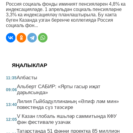
Россия социаль фонды иминият пенсияләрен 4,8% ка
индексацияләде. 1 апрельдән социаль пенсияләрне
3,3% ка индексацияләү планлаштырыла. Бу хакта
бүген Казанда узган беренче коллегиядә Россия
социаль фон...
ЯҢАЛЫКЛАР
Албасты
11:35
Альберт САБИР: «Ярты гасыр иҗат
09:06
дәрьясында»
Лилия Гыйбадуллинаның «Әлиф ләм мин»
13:40
повестенда сүз тәэсире
V Казан глобаль яшьләр саммитында КФУ
12:05
фән фестивале узачак
Татарстанда 51 фәнни проектка 85 миллион