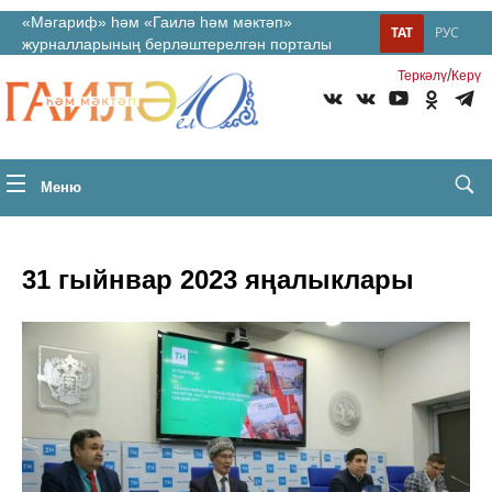
«Мәгариф» һәм «Гаилә һәм мәктәп»
ТАТ
РУС
журналларының берләштерелгән порталы
/
Теркəлү
Керү
Меню
31 гыйнвар 2023 яңалыклары