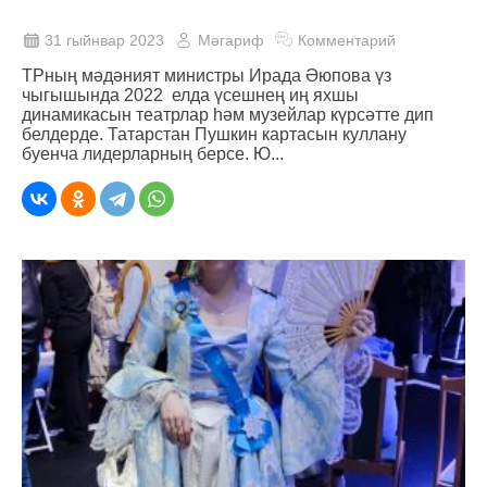
31 гыйнвар 2023
Мәгариф
Комментарий
ТРның мәдәният министры Ирада Әюпова үз
чыгышында 2022 елда үсешнең иң яхшы
динамикасын театрлар һәм музейлар күрсәтте дип
белдерде. Татарстан Пушкин картасын куллану
буенча лидерларның берсе. Ю...