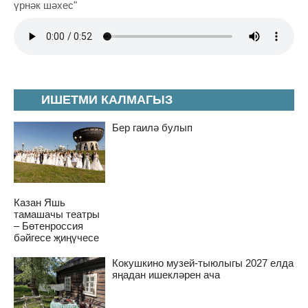
үрнәк шәхес"
ИШЕТМИ КАЛМАГЫЗ
Бер гаилә булып
Казан Яшь
тамашачы театры
– Бөтенроссия
бәйгесе җиңүчесе
Кокушкино музей-тыюлыгы 2027 елда
яңадан ишекләрен ача