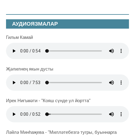
АУДИОЯЗМАЛАР
Гильм Камай
Җәлилнең якын дусты
Ирек Нигъмәти - "Кояш сүнде ул йортта"
Ләйлә Минһаҗева - "Милләтебезгә тугры, буыннарга