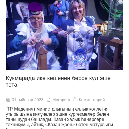
Кукмарада ике кешенең берсе кул эше
тота
31 гыйнвар 2023
Мәгариф
Комментарий
ТР Мәдәният министрлыгының еллык коллегия
утырышына килүчеләр эшне күргәзмәләр белән
танышудан башлады. Казан халык һөнәрләре
техникумы, әйтик, «Казан җөен» бөтен матурлыгы