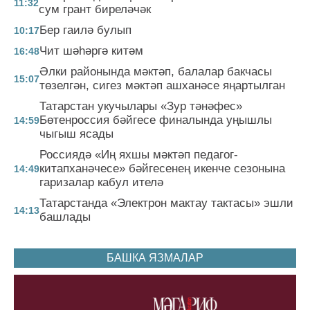
11:32
сум грант биреләчәк
Бер гаилә булып
10:17
Чит шәһәргә китәм
16:48
Әлки районында мәктәп, балалар бакчасы
15:07
төзелгән, сигез мәктәп ашханәсе яңартылган
Татарстан укучылары «Зур тәнәфес»
Бөтенроссия бәйгесе финалында уңышлы
14:59
чыгыш ясады
Россиядә «Иң яхшы мәктәп педагог-
китапханәчесе» бәйгесенең икенче сезонына
14:49
гаризалар кабул ителә
Татарстанда «Электрон мактау тактасы» эшли
14:13
башлады
БАШКА ЯЗМАЛАР