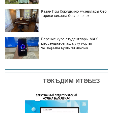
Казан һәм Кокушкино музейлары бер
тарихи хикәягә берләшәчәк
Беренче курс студентлары MAX
мессенджеры аша уку йорты
чатларына кушыла алачак
ТӘКЪДИМ ИТӘБЕЗ