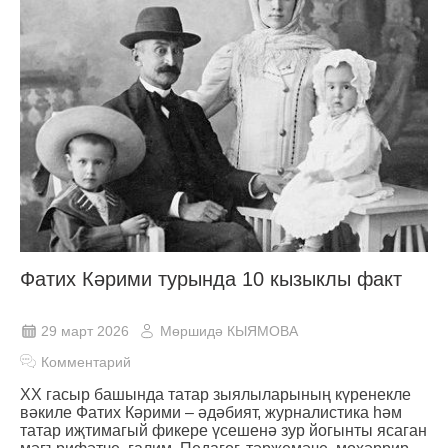
Фатих Кәрими турында 10 кызыклы факт
29 март 2026
Мөршидә КЫЯМОВА
Комментарий
XX гасыр башында татар зыялыларының күренекле
вәкиле Фатих Кәрими – әдәбият, журналистика һәм
татар иҗтимагый фикере үсешенә зур йогынты ясаган