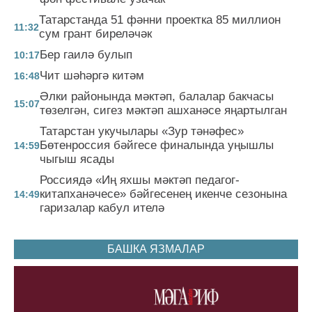
Татарстанда 51 фәнни проектка 85 миллион
11:32
сум грант биреләчәк
Бер гаилә булып
10:17
Чит шәһәргә китәм
16:48
Әлки районында мәктәп, балалар бакчасы
15:07
төзелгән, сигез мәктәп ашханәсе яңартылган
Татарстан укучылары «Зур тәнәфес»
Бөтенроссия бәйгесе финалында уңышлы
14:59
чыгыш ясады
Россиядә «Иң яхшы мәктәп педагог-
китапханәчесе» бәйгесенең икенче сезонына
14:49
гаризалар кабул ителә
БАШКА ЯЗМАЛАР