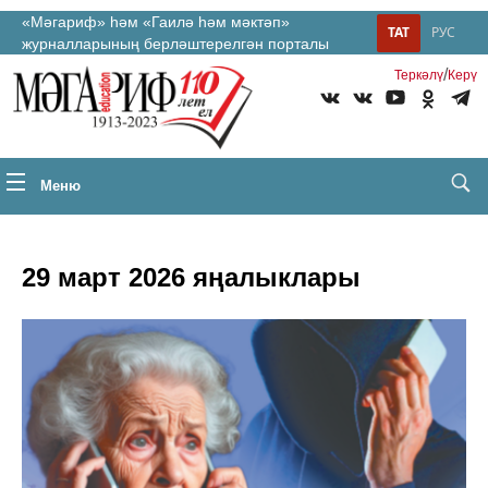
«Мәгариф» һәм «Гаилә һәм мәктәп»
ТАТ
РУС
журналларының берләштерелгән порталы
/
Теркəлү
Керү
Меню
29 март 2026 яңалыклары