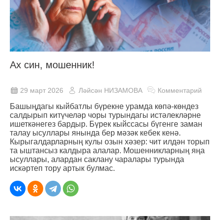
Ах син, мошенник!
29 март 2026
Ләйсән НИЗАМОВА
Комментарий
Башыңдагы кыйбатлы бүрекне урамда көпә-көндез
салдырып китүчеләр чоры турындагы истәлекләрне
ишеткәнегез бардыр. Бүрек кыйссасы бүгенге заман
талау ысуллары янында бер мәзәк кебек кенә.
Кырыгалдарларның кулы озын хәзер: чит илдән торып
та ыштансыз калдыра алалар. Мошенникларның яңа
ысуллары, алардан саклану чаралары турында
искәртеп тору артык булмас.