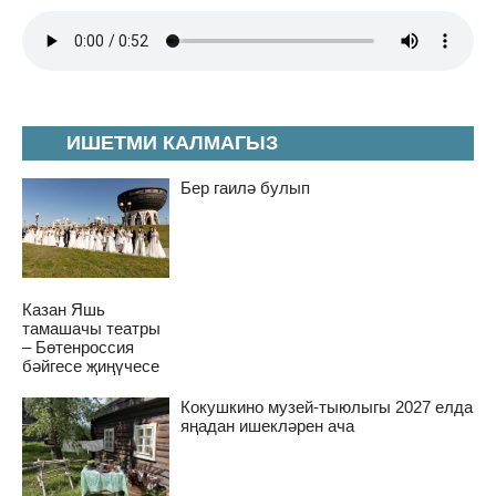
ИШЕТМИ КАЛМАГЫЗ
Бер гаилә булып
Казан Яшь
тамашачы театры
– Бөтенроссия
бәйгесе җиңүчесе
Кокушкино музей-тыюлыгы 2027 елда
яңадан ишекләрен ача