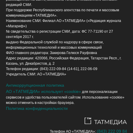
редакций СМИ.
При поддержке Республиканского агентства по печати и массовым
коммуникациям «ТАТМЕДИА».
Наименование СМИ: Филиал АО «ТАТМЕДИА» («Редакция журнала
«Магариф»)
№ свидетельства о регистрации СМИ, дата: ФС 77-71190 от 27
сентября 2017 г.
выдано Федеральной службой по надзору в сфере связи,
информационных технологий и массовых коммуникаций
ФИО главного редактора: Закирова Гелюся Рауфовна
Адрес редакции: 420066, Российская Федерация, Татарстан Респ., г.
Казань, ул. Декабристов, д. 2
Телефон редакции: (843) 222-09-84 (14-61], 222-06-09
Учредитель СМИ: АО «ТАТМЕДИА»
Антикоррупционная политика
АО «ТАТМЕДИА» использует «cookie»
для персонализации
сервисов и удобства пользователей сайтом. Использование «cookie»
можно отменить в настройках браузера.
Политика конфиденциальности
(843) 222 09 84
Телефон АО «ТАТМЕДИА»: