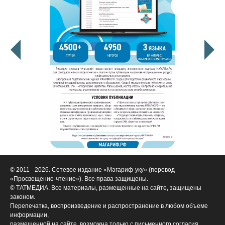
© 2011 - 2026. Сетевое издание «Мәгариф-уку» (перевод
«Просвещение-чтение»). Все права защищены.
© ТАТМЕДИА. Все материалы, размещенные на сайте, защищены
законом.
Перепечатка, воспроизведение и распространение в любом объеме
информации,
размещенной на сайте, возможна только с письменного согласия