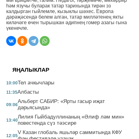
мәгърифәтче, галим. Педагог, тәрҗемәче, мөхәррир
һәм язучы буларак татар тарихында тирән эз
калдырган гыйлемле, кызыклы шәхес. Европа
дәрәҗәсендә белем алган, татар милләтенең якты
киләчәге өчен тырышкан әдипнең гомер азагы гына
үкенечле.
ЯҢАЛЫКЛАР
Тел ачкычлары
10:00
Албасты
11:35
Альберт САБИР: «Ярты гасыр иҗат
09:06
дәрьясында»
Лилия Гыйбадуллинаның «Әлиф ләм мин»
13:40
повестенда сүз тәэсире
V Казан глобаль яшьләр саммитында КФУ
12:05
фән фестивале узачак