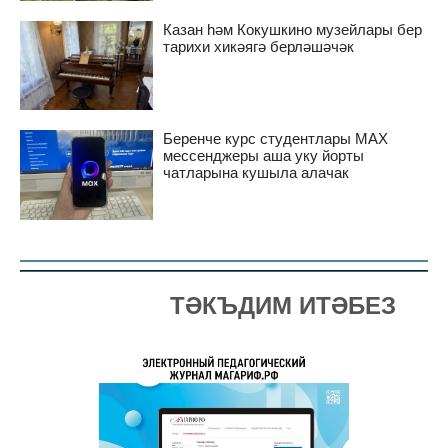
Казан һәм Кокушкино музейлары бер
тарихи хикәягә берләшәчәк
Беренче курс студентлары MAX
мессенджеры аша уку йорты
чатларына кушыла алачак
ТӘКЪДИМ ИТӘБЕЗ