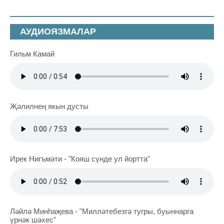
АУДИОЯЗМАЛАР
Гильм Камай
Җәлилнең якын дусты
Ирек Нигъмәти - "Кояш сүнде ул йортта"
Ләйлә Минһаҗева - "Милләтебезгә тугры, буыннарга
үрнәк шәхес"