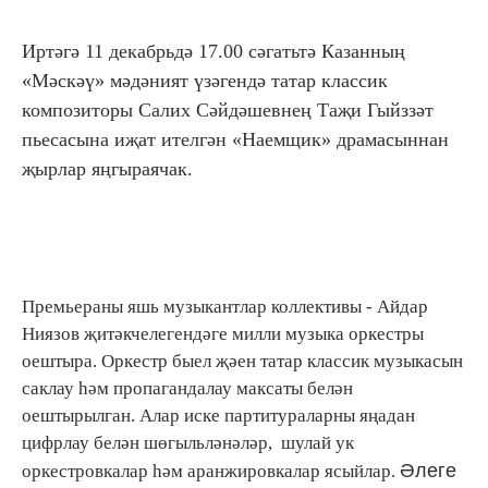
Иртәгә 11 декабрьдә 17.00 сәгатьтә Казанның
«Мәскәү» мәдәният үзәгендә татар классик
композиторы Салих Сәйдәшевнең Таҗи Гыйззәт
пьесасына иҗат ителгән «Наемщик» драмасыннан
җырлар яңгыраячак.
Премьераны яшь музыкантлар коллективы - Айдар
Ниязов җитәкчелегендәге милли музыка оркестры
оештыра. Оркестр быел җәен татар классик музыкасын
саклау һәм пропагандалау максаты белән
оештырылган. Алар иске партитураларны яңадан
цифрлау белән шөгыльләнәләр, шулай ук
Әлеге
оркестровкалар һәм аранжировкалар ясыйлар.