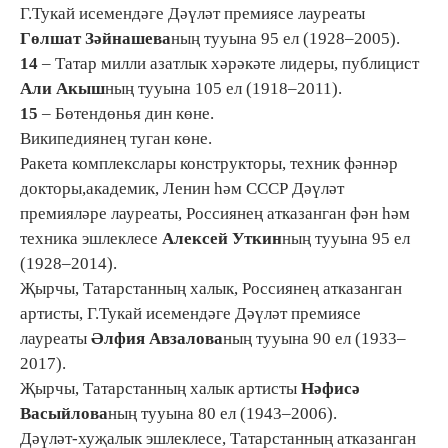
Г.Тукай исемендәге Дәүләт премиясе лауреаты
Гөлшат Зәйнашева
ның тууына 95 ел (1928–2005).
14
– Татар милли азатлык хәрәкәте лидеры, публицист
Али Акыш
ның тууына 105 ел (1918–2011).
15
– Бөтендөнья дин көне.
Википедиянең туган көне.
Ракета комплекслары конструкторы, техник фәннәр
докторы,академик, Ленин һәм СССР Дәүләт
премияләре лауреаты, Россиянең атказанган фән һәм
техника эшлеклесе
Алексей Уткин
ның тууына 95 ел
(1928–2014).
Җырчы, Татарстанның халык, Россиянең атказанган
артисты, Г.Тукай исемендәге Дәүләт премиясе
лауреаты
Әлфия Авзалова
ның тууына 90 ел (1933–
2017).
Җырчы, Татарстанның халык артисты
Нәфисә
Васыйлова
ның тууына 80 ел (1943–2006).
Дәүләт-хуҗалык эшлеклесе, Татарстанның атказанган