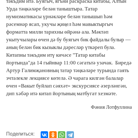
тәкъдим итә. Буягыч, ягъни раскраска китабы, Алтын
Урда тәңкәләре белән таныштыра. Татар
нумизматикасы үрнәкләре белән танышып һәм
рәсемнәр ясап, укучы җиңел һәм мавыктыргыч
форматта милли тарихны өйрәнә ала. Мәктәп
укытучылары өчен дә бу буягыч бик файдалы булыр —
аның белән бик кызыклы дәресләр үткәреп була.
Китапны тәкъдим итү кичәсе "Татар китабы
йортында"да 14 гыйнвар 11:00 сәгатьтә узачак. Биредә
Артур Галимҗановның татар тәңкәләре турында гаять
эчтәлекле лекциясе көтелә. Ә чарага килгән балалар
өчен «Вакыт буйлап сәяхәт» экскурсиясе әзерләнгән,
дип хәбәр итә китап йортының матбугат хезмәте.
Фәния Лотфуллина
Поделиться: