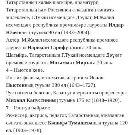
Татарстанның халык шагыйре, драматург,
Татарстанның һәм Россиянең атказанган сәнгать
эшлеклесе, Г.Тукай исемендәге Дәүләт, М.Җәлил
исемендәге республика премияләре лауреаты
Илдар
Юзеев
ның тууына 90 ел (1933–2004).
Актёр, М.Җәлил исемендәге республика премиясе
лауреаты
Нариман Гарифуллин
га 70 яшь.
Шагыйрь, Татарстанның Г.Тукай исемендәге Дәүләт
премиясе лауреаты
Мөхәммәт Мирза
га 70 яшь.
4
– Ньютон көне.
Инглиз физигы, математик, астроном
Исаак
Ньютон
ның тууына 380 ел (1643–1727).
Рус гигиена белгече, Казан университеты профессоры
Михаил Капустин
ның тууына 175 ел (1848–1920).
7
– Раштуа бәйрәме.
Режиссёр, актриса, педагог, Татарстанның атказанган
сәнгать эшлеклесе
Кәшифә Тумашева
ның тууына 120
ел. (1903–1978).