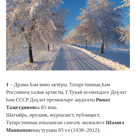
1
– Драма һәм кино актёры, Татарстанның һәм
Россиянең халык артисты, Г.Тукай исемендәге Дәүләт
һәм СССР Дәүләт премияләре лауреаты
Ринат
Таҗетдинов
ка 85 яшь.
Шагыйрь, прозаик, журналист, публицист,
Татарстанның атказанган сәнгать эшлеклесе
Шамил
Маннапов
ның тууына 85 ел (1938–2012).