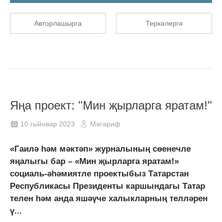
Авторлашырга
Теркәлергә
Яңа проект: "Мин җырларга яратам!"
10 гыйнвар 2023
Мәгариф
«Гаилә һәм мәктәп» журналының сөенечле
яңалыгы бар – «Мин җырларга яратам!»
социаль-әһәмиятле проектыбыз Татарстан
Республикасы Президенты каршындагы Татар
телен һәм анда яшәүче халыкларның телләрен
ү...