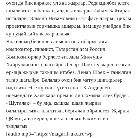
өчен дә бик кирәкле ул яңа җырлар. Редакциябез әлеге
юнәлештә эш башлап, алдагы елларда Илһам Байтирәк
ноталары, Эльмир Низамовның «Ел фасыллары» циклы
проектларын тормышка ашырды, һәм шул уңайдан бик
күп уңай кайтавазлар алдык.
Яңа елның беренче санында игътибарыгызга
композитор, пианист, Татарстан һәм Россия
Композиторлар берлеге әгъзасы Миләүшә
Хәйруллинаның шагыйрь Ленар Шәех сүзләренә язган
өр-яңа җырын тәкъдим итәбез. Ленар Шәех – танылган
татар шагыйре. Балалар өчен бик матур шигырьләр
иҗат итә. Әле күптән түгел генә Г.Х.Андерсен
исемендәге Халыкара премия дипломына лаек булды.
«Шугалак» – бу яңа, кышкы, шаян җырны
балаларыгызга тыңлатып, бергәләп өйрәнегез. Җырны
QR-код аша кереп, ишетә аласыз. Рәхим итеп
тыңлагыз!
[audio mp3="https://magarif-uku.ru/wp-