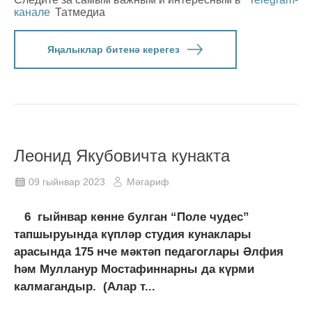
канале
Татмедиа
Яңалыклар битенә керегез
Леонид Якубовичта кунакта
09 гыйнвар 2023
Мәгариф
6 гыйнвар көнне булган “Поле чудес”
тапшыруында күпләр студия кунаклары
арасында 175 нче мәктәп педагоглары Әлфия
һәм Мулланур Мостафиннарны да күрми
калмагандыр. (Алар т...