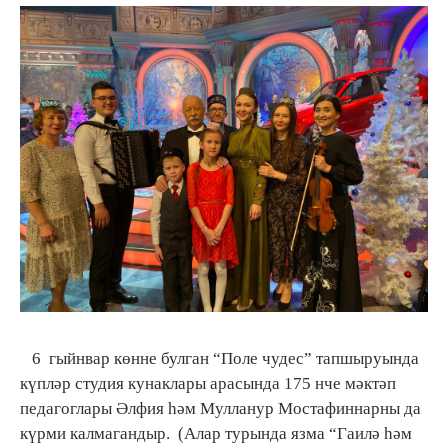
6 гыйнвар көнне булган “Поле чудес” тапшыруында
күпләр студия кунаклары арасында 175 нче мәктәп
педагоглары Әлфия һәм Мулланур Мостафиннарны да
күрми калмагандыр. (Алар турында язма “Гаилә һәм