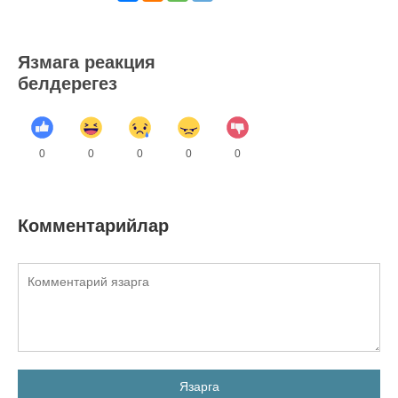
Язмага реакция
белдерегез
0
0
0
0
0
Комментарийлар
Язарга