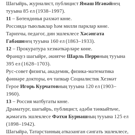
Шагыйрь, журналист, публицист
Ямаш Игәнәй
нең
тууына 85 ел (1938–1997).
11
– Бөтендөнья рәхмәт көне.
Россиядә тыюлыклар һәм милли парклар көне.
Тарихчы, педагог, дин эшлеклесе
Хәсәнгата
Габәши
нең тууына 160 ел (1863–1933).
12
– Прокуратура хезмәткәрләре көне.
Француз шагыйре, әкиятче
Шарль Перро
ның тууына
395 ел (1628–1703).
Рус-совет физигы, академик, физика-математика
фәннәре докторы, өч тапкыр Социалистик Хезмәт
Герое
Игорь Курчатов
ның тууына 120 ел (1903–
1960).
13
– Россия матбугаты көне.
Драматург, шагыйрь, публицист, әдәби тәнкыйтьче,
җәмәгать эшлеклесе
Фәтхи Бурнаш
ның тууына 125 ел
(1898–1942).
Шагыйрә, Татарстанның атказанган сәнгать эшлеклесе,