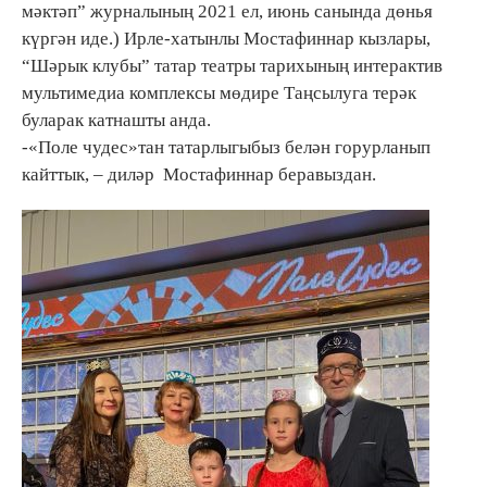
мәктәп” журналының 2021 ел, июнь санында дөнья
күргән иде.) Ирле-хатынлы Мостафиннар кызлары,
“Шәрык клубы” татар театры тарихының интерактив
мультимедиа комплексы мөдире Таңсылуга терәк
буларак катнашты анда.
-«Поле чудес»тан татарлыгыбыз белән горурланып
кайттык, – диләр Мостафиннар беравыздан.