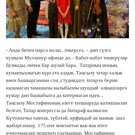
–Анда бөтен нәрсә ихлас, эчкерсез, – дип сүзгә
кушыла Мулланур әфәнде дә.– Кабат-кабат төшерүләр
булмады, ничек бар шулай бара. Татарның моңын,
кунакчыллыгын күрсәтә алдык. Таңсылу татар халык
көен башкарганнан соң ,студиядәге татарча берни
аңламаган тамашачы кызыбызны шундый алкышларга
күмәр дип башыбызга да китермәгән идек...
Таңсылу Мостафинаның әлеге тапшыруда катнашасын
белгәч, Татар конгрессы да битараф калмаган.
Күчтәнәчкә чәкчәк, түбәтәй, өрфиядәй ак мамык шәл
җибәргәннәр. 175 нче мәктәптән вак-вак итеп
өчпочмаклар пешереп озатканнар. Мостафиннар