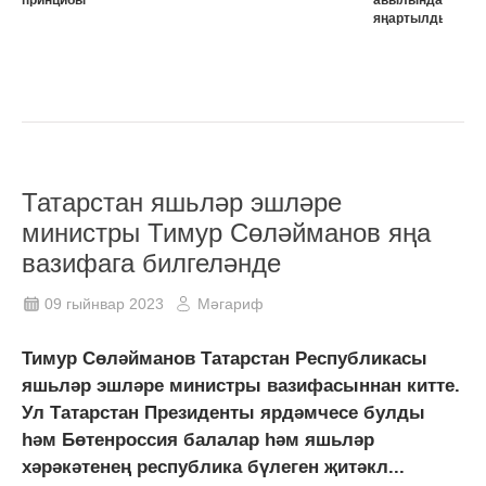
яңартылды
Татарстан яшьләр эшләре
министры Тимур Сөләйманов яңа
вазифага билгеләнде
09 гыйнвар 2023
Мәгариф
Тимур Сөләйманов Татарстан Республикасы
яшьләр эшләре министры вазифасыннан китте.
Ул Татарстан Президенты ярдәмчесе булды
һәм Бөтенроссия балалар һәм яшьләр
хәрәкәтенең республика бүлеген җитәкл...