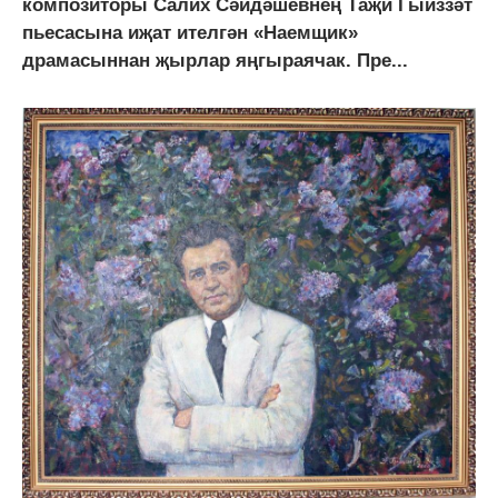
композиторы Салих Сәйдәшевнең Таҗи Гыйззәт
пьесасына иҗат ителгән «Наемщик»
драмасыннан җырлар яңгыраячак. Пре...