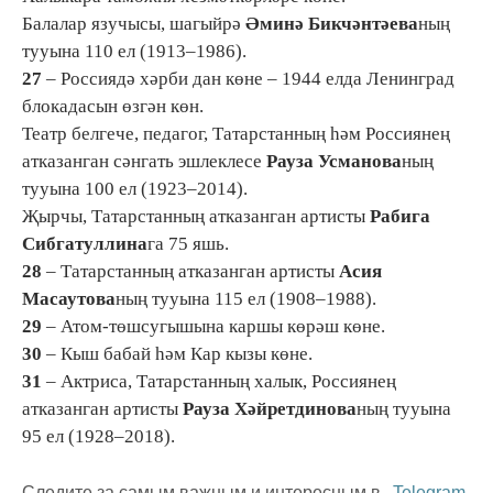
Балалар язучысы, шагыйрә
Әминә Бикчәнтәева
ның
тууына 110 ел (1913–1986).
27
– Россиядә хәрби дан көне – 1944 елда Ленинград
блокадасын өзгән көн.
Театр белгече, педагог, Татарстанның һәм Россиянең
атказанган сәнгать эшлеклесе
Рауза Усманова
ның
тууына 100 ел (1923–2014).
Җырчы, Татарстанның атказанган артисты
Рабига
Сибгатуллина
га 75 яшь.
28
– Татарстанның атказанган артисты
Асия
Масаутова
ның тууына 115 ел (1908–1988).
29
– Атом-төшсугышына каршы көрәш көне.
30
– Кыш бабай һәм Кар кызы көне.
31
– Актриса, Татарстанның халык, Россиянең
атказанган артисты
Рауза Хәйретдинова
ның тууына
95 ел (1928–2018).
Следите за самым важным и интересным в
Telegram-