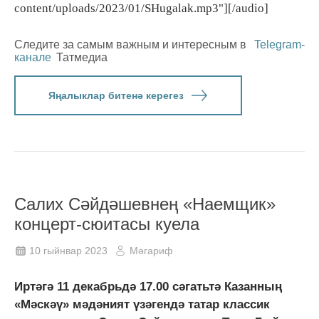
content/uploads/2023/01/SHugalak.mp3"][/audio]
Следите за самым важным и интересным в
Telegram-
канале
Татмедиа
Яңалыклар битенә керегез
Салих Сәйдәшевнең «Наемщик»
концерт-сюитасы куела
10 гыйнвар 2023
Мәгариф
Иртәгә 11 декабрьдә 17.00 сәгатьтә Казанның
«Мәскәү» мәдәният үзәгендә татар классик