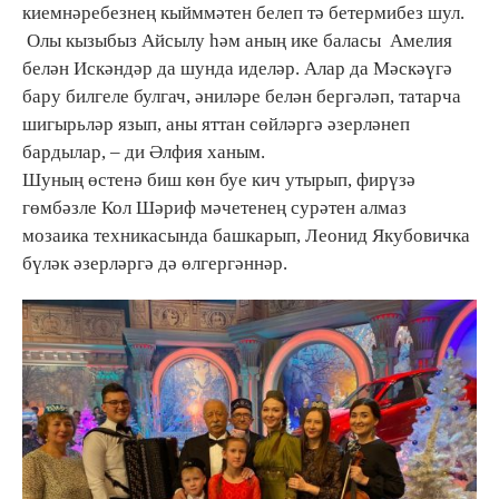
киемнәребезнең кыйммәтен белеп тә бетермибез шул.
Олы кызыбыз Айсылу һәм аның ике баласы Амелия
белән Искәндәр да шунда иделәр. Алар да Мәскәүгә
бару билгеле булгач, әниләре белән бергәләп, татарча
шигырьләр язып, аны яттан сөйләргә әзерләнеп
бардылар, – ди Әлфия ханым.
Шуның өстенә биш көн буе кич утырып, фирүзә
гөмбәзле Кол Шәриф мәчетенең сурәтен алмаз
мозаика техникасында башкарып, Леонид Якубовичка
бүләк әзерләргә дә өлгергәннәр.