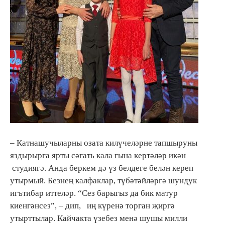
– Катнашучыларны озата килүчеләрне тапшыруны
яздырырга ярты сәгать кала гына кертәләр икән
студиягә. Анда беркем дә үз белдеге белән кереп
утырмый. Безнең калфаклар, түбәтәйләргә шундук
игътибар иттеләр. “Сез барыгыз да бик матур
киенгәнсез”, – дип, иң күренә торган җиргә
утырттылар. Кайчакта үзебез менә шушы милли