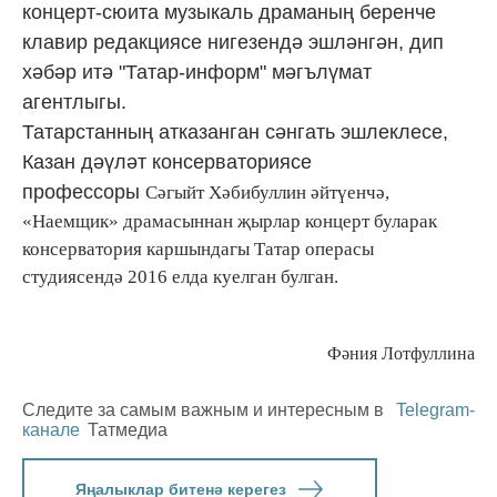
концерт-сюита музыкаль драманың беренче
клавир редакциясе нигезендә эшләнгән, дип
хәбәр итә "Татар-информ" мәгълүмат
агентлыгы.
Татарстанның атказанган сәнгать эшлеклесе,
Казан дәүләт консерваториясе
профессоры
Сәгыйт Хәбибуллин әйтүенчә,
«Наемщик» драмасыннан җырлар концерт буларак
консерватория каршындагы Татар операсы
студиясендә 2016 елда куелган булган.
Фәния Лотфуллина
Следите за самым важным и интересным в
Telegram-
канале
Татмедиа
Яңалыклар битенә керегез