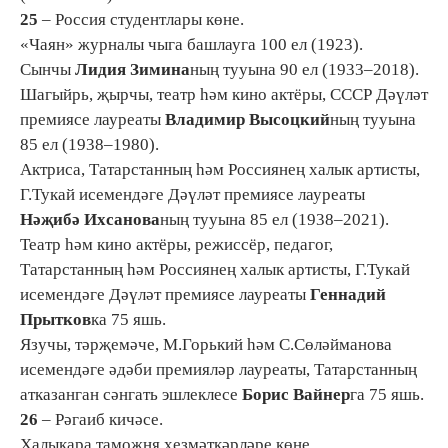
25
– Россия студентлары көне.
«Чаян» журналы чыга башлауга 100 ел (1923).
Сынчы
Лидия Зимина
ның тууына 90 ел (1933–2018).
Шагыйрь, җырчы, театр һәм кино актёры, СССР Дәүләт
премиясе лауреаты
Владимир Высоцкий
ның тууына
85 ел (1938–1980).
Актриса, Татарстанның һәм Россиянең халык артисты,
Г.Тукай исемендәге Дәүләт премиясе лауреаты
Нәҗибә Ихсанова
ның тууына 85 ел (1938–2021).
Театр һәм кино актёры, режиссёр, педагог,
Татарстанның һәм Россиянең халык артисты, Г.Тукай
исемендәге Дәүләт премиясе лауреаты
Геннадий
Прытков
ка 75 яшь.
Язучы, тәрҗемәче, М.Горький һәм С.Сөләйманова
исемендәге әдәби премияләр лауреаты, Татарстанның
атказанган сәнгать эшлеклесе
Борис Вайнер
га 75 яшь.
26
– Рәгаиб кичәсе.
Халыкара таможня хезмәткәрләре көне.