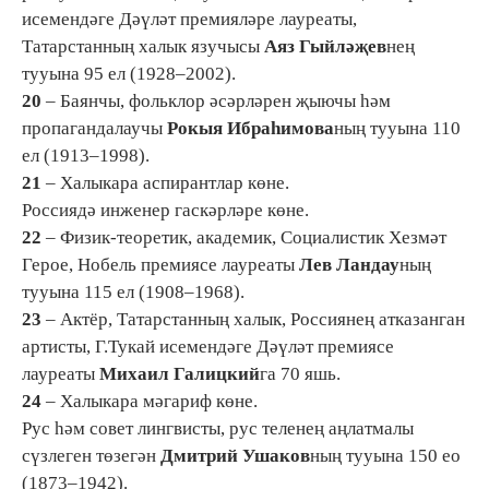
исемендәге Дәүләт премияләре лауреаты,
Татарстанның халык язучысы
Аяз Гыйләҗев
нең
тууына 95 ел (1928–2002).
20
– Баянчы, фольклор әсәрләрен җыючы һәм
пропагандалаучы
Рокыя Ибраһимова
ның тууына 110
ел (1913–1998).
21
– Халыкара аспирантлар көне.
Россиядә инженер гаскәрләре көне.
22
– Физик-теоретик, академик, Социалистик Хезмәт
Герое, Нобель премиясе лауреаты
Лев Ландау
ның
тууына 115 ел (1908–1968).
23
– Актёр, Татарстанның халык, Россиянең атказанган
артисты, Г.Тукай исемендәге Дәүләт премиясе
лауреаты
Михаил Галицкий
га 70 яшь.
24
– Халыкара мәгариф көне.
Рус һәм совет лингвисты, рус теленең аңлатмалы
сүзлеген төзегән
Дмитрий Ушаков
ның тууына 150 ео
(1873–1942).