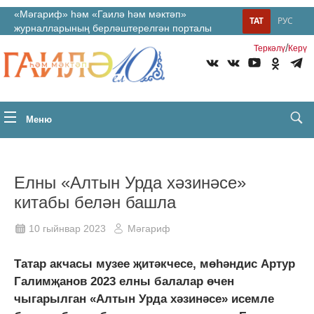
«Мәгариф» һәм «Гаилә һәм мәктәп»
ТАТ
РУС
журналларының берләштерелгән порталы
/
Теркəлү
Керү
Меню
Елны «Алтын Урда хәзинәсе»
китабы белән башла
10 гыйнвар 2023
Мәгариф
Татар акчасы музее җитәкчесе, мөһәндис Артур
Галимҗанов 2023 елны балалар өчен
чыгарылган «Алтын Урда хәзинәсе» исемле