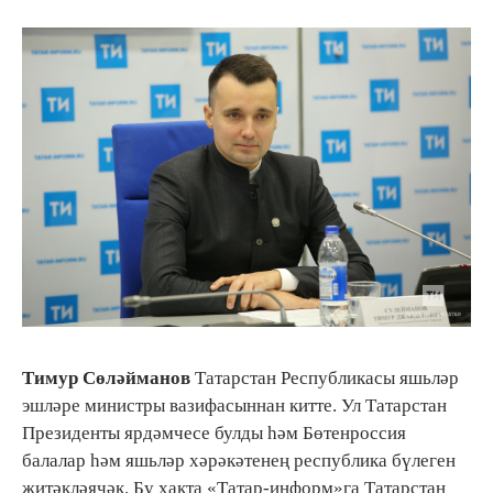
Тимур Сөләйманов
Татарстан Республикасы яшьләр
эшләре министры вазифасыннан китте. Ул Татарстан
Президенты ярдәмчесе булды һәм Бөтенроссия
балалар һәм яшьләр хәрәкәтенең республика бүлеген
җитәкләячәк. Бу хакта «Татар-информ»га Татарстан