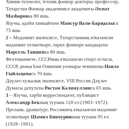
Химик-технолог, техник фәннәр докторы, профессор,
Татарстан Фәннәр академиясе академигы
Әхмәт
Мазһаров
ка 80 яшь.
Язучы, әдәби тәнкыйтьче
Мансур Вәли-Барҗылы
га
75 яшь
2 –
Мәдәният эшлеклесе, Татарстанның атказанган
мәдәният хезмәткәре, тарих фәннәре кандидаты
Марсель Таишев
ка 80 яшь.
Фехтованиече, СССРның атказанган спорт остасы,
СССР, дөнья һәм Олимпия уеннары чемпионы
Наилә
Гыйләҗева
га 70 яшь.
Дәүләт-хуҗалык эшлеклесе, VIII Россия Дәүләт
Думасы депутаты
Рөстәм Кәлимуллин
га 65 яшь.
3
– Язучы, хәрби корреспондент, публицист
Александр Бек
ның тууына 120 ел (1903–1972).
Прозаик, драматург, Россиянең атказанган мәдәният
хезмәткәре
Шамил Бикчурин
ның тууына 95 ел
(1928–1991).