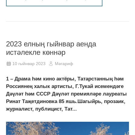
2023 елның гыйнвар аенда
истәлекле көннәр
10 гыйнвар 2023
Мәгариф
1 – Драма һәм кино актёры, Татарстанның һәм
Россиянең халык артисты, Г.Тукай исемендәге
Дәүләт һәм СССР Дәүләт премияләре лауреаты
Ринат Таҗетдиновка 85 яшь.Шагыйрь, прозаик,
журналист, публицист, Тат...