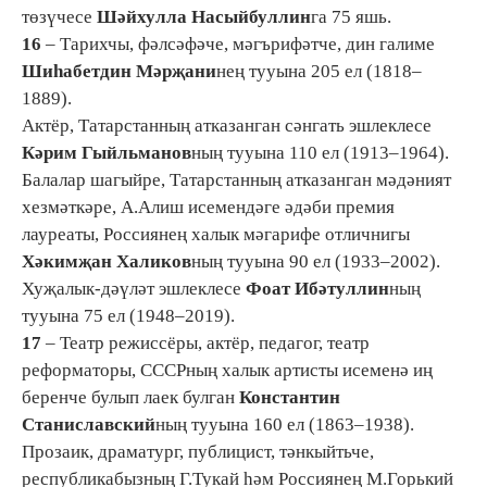
төзүчесе
Шәйхулла Насыйбуллин
га 75 яшь.
16
– Тарихчы, фәлсәфәче, мәгърифәтче, дин галиме
Шиһабетдин Мәрҗани
нең тууына 205 ел (1818–
1889).
Актёр, Татарстанның атказанган сәнгать эшлеклесе
Кәрим Гыйльманов
ның тууына 110 ел (1913–1964).
Балалар шагыйре, Татарстанның атказанган мәдәният
хезмәткәре, А.Алиш исемендәге әдәби премия
лауреаты, Россиянең халык мәгарифе отличнигы
Хәкимҗан Халиков
ның тууына 90 ел (1933–2002).
Хуҗалык-дәүләт эшлеклесе
Фоат Ибәтуллин
ның
тууына 75 ел (1948–2019).
17
– Театр режиссёры, актёр, педагог, театр
реформаторы, СССРның халык артисты исеменә иң
беренче булып лаек булган
Константин
Станиславский
ның тууына 160 ел (1863–1938).
Прозаик, драматург, публицист, тәнкыйтьче,
республикабызның Г.Тукай һәм Россиянең М.Горький