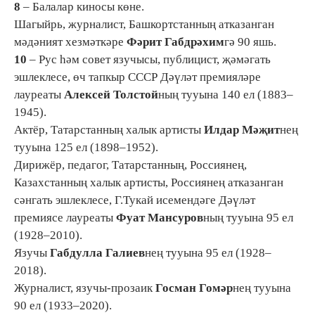
8
– Балалар киносы көне.
Шагыйрь, журналист, Башкортстанның атказанган
мәдәният хезмәткәре
Фәрит Габдрәхим
гә 90 яшь.
10
– Рус һәм совет язучысы, публицист, җәмәгать
эшлеклесе, өч тапкыр СССР Дәүләт премияләре
лауреаты
Алексей Толстой
ның тууына 140 ел (1883–
1945).
Актёр, Татарстанның халык артисты
Илдар Мәҗит
нең
тууына 125 ел (1898–1952).
Дирижёр, педагог, Татарстанның, Россиянең,
Казахстанның халык артисты, Россиянең атказанган
сәнгать эшлеклесе, Г.Тукай исемендәге Дәүләт
премиясе лауреаты
Фуат Мансуров
ның тууына 95 ел
(1928–2010).
Язучы
Габдулла Галиев
нең тууына 95 ел (1928–
2018).
Журналист, язучы-прозаик
Госман Гомәр
нең тууына
90 ел (1933–2020).