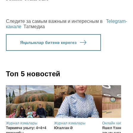
Следите за самым важным и интересным в
Telegram-
канале
Татмедиа
Яңалыклар битенә керегез
Топ 5 новостей
Журнал язмалары
Журнал язмалары
Онлайн хәбәрләр
Төркиячә укыту: 4+4+4
Югалган Ә
Яшел Үзәннең Ә
принцибы
авылында мәктә