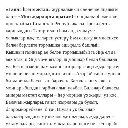
«Гаилә һәм мәктәп»
журналының сөенечле яңалыгы
бар –
«Мин җырларга яратам!»
социаль-әһәмиятле
проектыбыз Татарстан Республикасы Президенты
каршындагы Татар телен һәм анда яшәүче
халыкларның телләрен үстерү һәм саклау комиссиясе
белән берлектә тормышка ашырыла башлый.
Кышның гыйнвар ае белән тормышыбызга Яңа ел да
аяк атлый! Яңа уй-ниятләр, яңа эшләр белән башлана
ул. Без шагыйрь һәм композиторларга яңа җырлар язу
үтенече белән мөрәҗәгать иттек. Алар ай саен журнал
битләрендә басылып барачак. Балачактан ук җыр-
моңнарыбыздан тәрбия алып үсәбез. Балалар бакчасы,
аннары мәктәп еллары – һәр чорның үз җыры, үз көе.
Балачак җырлары, гаилә җырлары да булып,
бәйрәмнәребезне бизи. Шулай ук балалар
бакчаларындагы музыкаль җитәкчеләр, җыр дәресе
укытучылары, сәнгать мәктәпләрендәге белгечләребез