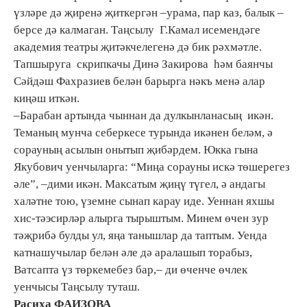
үзләре дә җиренә җиткергән –урама, пар каз, балык –
берсе дә калмаган. Таңсылу Г.Камал исемендәге
академия театры җитәкчелегенә дә бик рәхмәтле.
Тапшыруга скрипкачы Динә Закирова һәм баянчы
Сәйдәш Фахразиев белән барырга нәкъ менә алар
киңәш иткән.
–Барабан артында чыннан да дулкынланасың икән.
Теманың мунча себеркесе турында икәнен беләм, ә
сорауның асылын онытып җибәрдем. Юкка гына
Якубович уенчыларга: “Миңа сорауны искә төшерегез
әле”, –дими икән. Максатым җиңү түгел, ә андагы
халәтне тою, үземне сынап карау иде. Уеннан яхшы
хис-тәэсирләр алырга тырыштым. Минем өчен зур
тәҗрибә булды ул, яңа танышлар да таптым. Уенда
катнашучылар белән әле дә аралашып торабыз,
Ватсапта үз төркемебез бар,– ди өченче өчлек
уенчысы Таңсылу туташ.
Расиха ФАИЗОВА