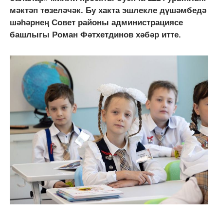
мәктәп төзеләчәк. Бу хакта эшлекле дүшәмбедә
шәһәрнең Совет районы администрациясе
башлыгы Роман Фәтхетдинов хәбәр итте.