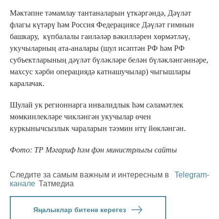
Мәктәпне тәмамлау тантаналарын үткәргәндә, Дәүләт
флагы күтәрү һәм Россия Федерациясе Дәүләт гимнын
башкару, күпбалалы гаиләләр вәкилләрен хөрмәтләү,
укучыларның ата-аналары (шул исәптән РФ һәм РФ
субъектларының дәүләт бүләкләре белән бүләкләнгәннәре,
махсус хәрби операциядә катнашучылар) чыгышлары
каралачак.
Шулай ук регионнарга инвалидлык һәм сәламәтлек
мөмкинлекләре чикләнгән укучылар өчен
куркынычсызлык чараларын тәэмин итү йөкләнгән.
Фото: ТР Мәгариф һәм фән министрлыгы сайты
Следите за самым важным и интересным в
Telegram-
канале
Татмедиа
Яңалыклар битенә керегез