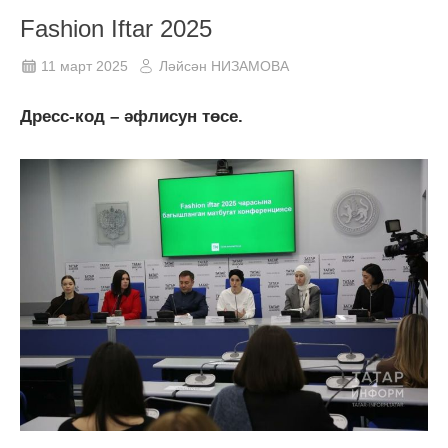
Fashion Iftar 2025
11 март 2025
Ләйсән НИЗАМОВА
Дресс-код – әфлисун төсе.