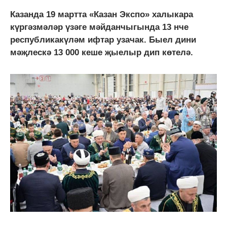
Казанда 19 мартта «Казан Экспо» халыкара
күргәзмәләр үзәге мәйданчыгында 13 нче
республикакүләм ифтар узачак. Быел дини
мәҗлескә 13 000 кеше җыелыр дип көтелә.