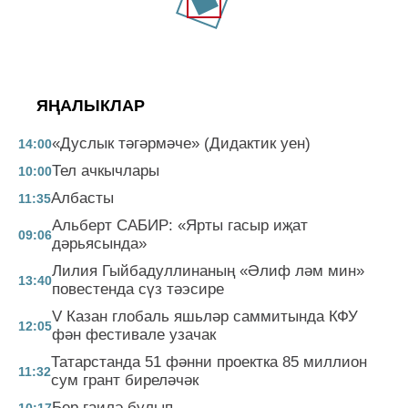
ЯҢАЛЫКЛАР
«Дуслык тәгәрмәче» (Дидактик уен)
14:00
Тел ачкычлары
10:00
Албасты
11:35
Альберт САБИР: «Ярты гасыр иҗат
09:06
дәрьясында»
Лилия Гыйбадуллинаның «Әлиф ләм мин»
13:40
повестенда сүз тәэсире
V Казан глобаль яшьләр саммитында КФУ
12:05
фән фестивале узачак
Татарстанда 51 фәнни проектка 85 миллион
11:32
сум грант биреләчәк
Бер гаилә булып