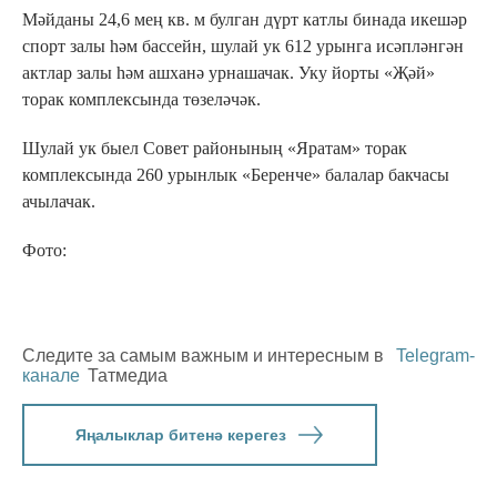
Мәйданы 24,6 мең кв. м булган дүрт катлы бинада икешәр
спорт залы һәм бассейн, шулай ук 612 урынга исәпләнгән
актлар залы һәм ашханә урнашачак. Уку йорты «Җәй»
торак комплексында төзеләчәк.
Шулай ук быел Совет районының «Яратам» торак
комплексында 260 урынлык «Беренче» балалар бакчасы
ачылачак.
Фото:
Следите за самым важным и интересным в
Telegram-
канале
Татмедиа
Яңалыклар битенә керегез