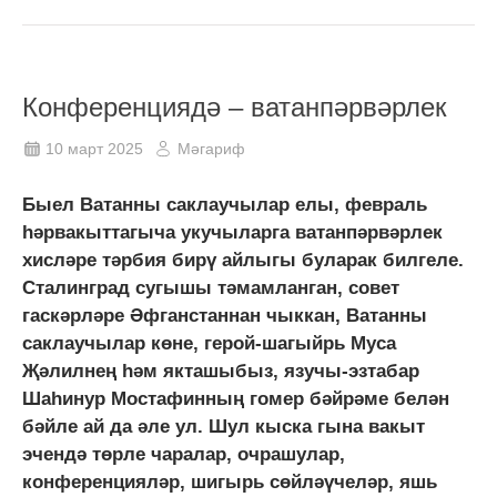
Конференциядә – ватанпәрвәрлек
10 март 2025
Мәгариф
Быел Ватанны саклаучылар елы, февраль
һәрвакыттагыча укучыларга ватанпәрвәрлек
хисләре тәрбия бирү айлыгы буларак билгеле.
Сталинград сугышы тәмамланган, совет
гаскәрләре Әфганстаннан чыккан, Ватанны
саклаучылар көне, герой-шагыйрь Муса
Җәлилнең һәм якташыбыз, язучы-эзтабар
Шаһинур Мостафинның гомер бәйрәме белән
бәйле ай да әле ул. Шул кыска гына вакыт
эчендә төрле чаралар, очрашулар,
конференцияләр, шигырь сөйләүчеләр, яшь