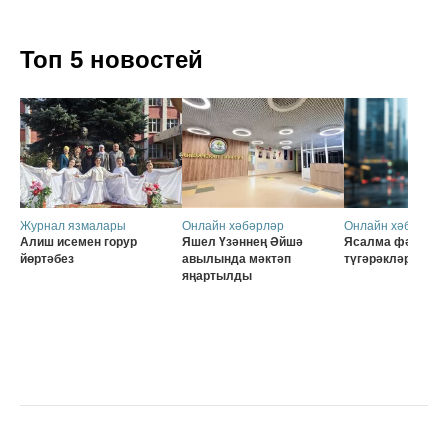
Топ 5 новостей
Журнал язмалары
Онлайн хәбәрләр
Онлайн хәбәрләр
Алиш исемен горур
Яшел Үзәннең Әйшә
Ясалма фәһем б
йөртәбез
авылында мәктәп
түгәрәкләр
яңартылды