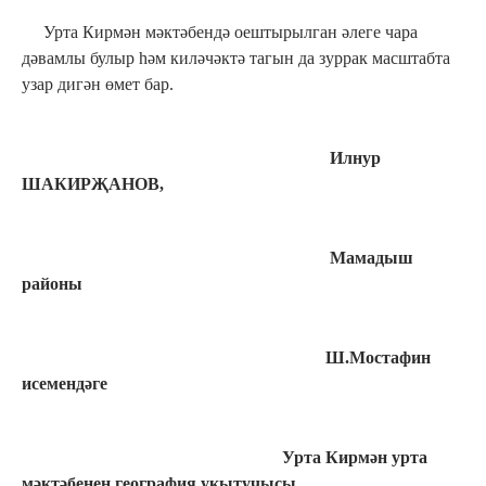
Урта Кирмән мәктәбендә оештырылган әлеге чара
дәвамлы булыр һәм киләчәктә тагын да зуррак масштабта
узар дигән өмет бар.
Илнур
ШАКИРҖАНОВ,
Мамадыш
районы
Ш.Мостафин
исемендәге
Урта Кирмән урта
мәктәбенең география укытучысы