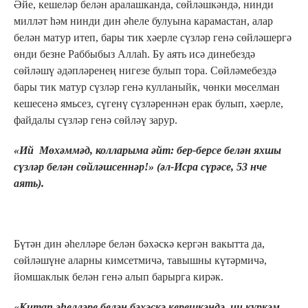
Әйе, кешеләр белән аралашканда, сөйләшкәндә, нинди
милләт һәм нинди дин әһеле булуына карамастан, алар
белән матур итеп, бары тик хәерле сүзләр генә сөйләшергә
өнди безне Раббыбыз Аллаһ. Бу аять исә динебездә
сөйләшү әдәпләренең нигезе булып тора. Сөйләмебездә
бары тик матур сүзләр генә кулланыйк, чөнки мөселман
кешесенә ямьсез, сүгенү сүзләреннән ерак булып, хәерле,
файдалы сүзләр генә сөйләү зарур.
«Ий Мөхәммәд, колларыма әйт: бер-берсе белән яхшы
сүзләр белән сөйләшсеннәр!» (әл-Исра сүрәсе, 53 нче
аять).
Бүтән дин әһелләре белән бәхәскә кергән вакытта да,
сөйләшүне аларны кимсетмичә, тавышны күтәрмичә,
йомшаклык белән генә алып барырга кирәк.
«Китап әһелләре белән бәхәскә керешкәндә, иң күркәм