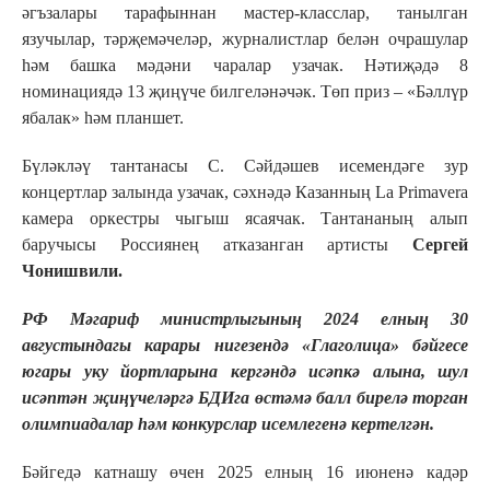
әгъзалары тарафыннан мастер-класслар, танылган
язучылар, тәрҗемәчеләр, журналистлар белән очрашулар
һәм башка мәдәни чаралар узачак. Нәтиҗәдә 8
номинациядә 13 җиңүче билгеләнәчәк. Төп приз – «Бәллүр
ябалак» һәм планшет.
Бүләкләү тантанасы С. Сәйдәшев исемендәге зур
концертлар залында узачак, сәхнәдә Казанның La Primavera
камера оркестры чыгыш ясаячак. Тантананың алып
баручысы Россиянең атказанган артисты
Сергей
Чонишвили.
РФ Мәгариф министрлыгының 2024 елның 30
августындагы карары нигезендә «Глаголица» бәйгесе
югары уку йортларына кергәндә исәпкә алына, шул
исәптән җиңүчеләргә БДИга өстәмә балл бирелә торган
олимпиадалар һәм конкурслар исемлегенә кертелгән.
Бәйгедә катнашу өчен 2025 елның 16 июненә кадәр