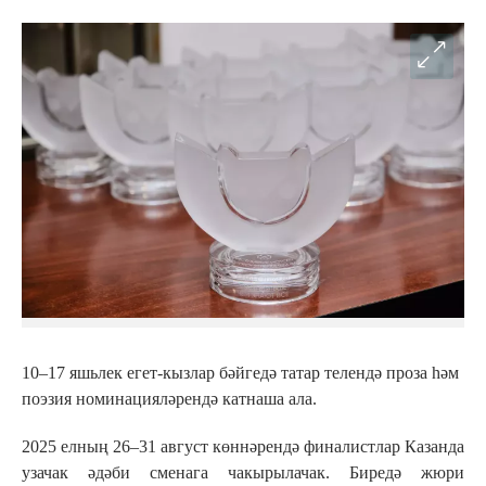
10–17 яшьлек егет-кызлар бәйгедә татар телендә проза һәм
поэзия номинацияләрендә катнаша ала.
2025 елның 26–31 август көннәрендә финалистлар Казанда
узачак әдәби сменага чакырылачак. Биредә жюри