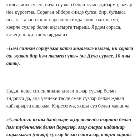
килсә, аны сүгеп, начар сүзләр белән куып җибәрмә, начар
йөз күрсәтмә. Сораган әйбере синдә булса, бир, булмаса
исә, ул таләп иткән нәрсәнең синдә юклыгын матур,
хәерле сүзләр белән аңлатырга тырыш. Ярдәм сораса,
көчеңнән килгәнчә ярдәм ит.
«Һәм синнән сораучыга каты мөгамәлә кылма, ни сораса
да, җавап бир һәм теләген үтә» (әл-Духа сүрәсе, 10 нчы
аять).
Надан кеше синең яныңа килеп начар сүзләр белән
эндәшсә дә, аңа үзенеке төсле яман сүзләр белән җавап
кайтарырга ашыкма. Киресенчә, яхшы сүз белән җавапла.
«Аллаһның яхшы бәндәләре җир өстендә тәртип белән
һәм түбәнчелек белән йөрерләр, әгәр аларга наданнар
кирәкмәгән (начар) сүзләр белән дәшсәләр, аларга каршы