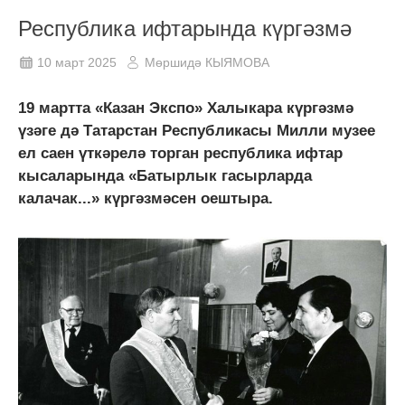
Республика ифтарында күргәзмә
10 март 2025
Мөршидә КЫЯМОВА
19 мартта «Казан Экспо» Халыкара күргәзмә
үзәге дә Татарстан Республикасы Милли музее
ел саен үткәрелә торган республика ифтар
кысаларында «Батырлык гасырларда
калачак...» күргәзмәсен оештыра.