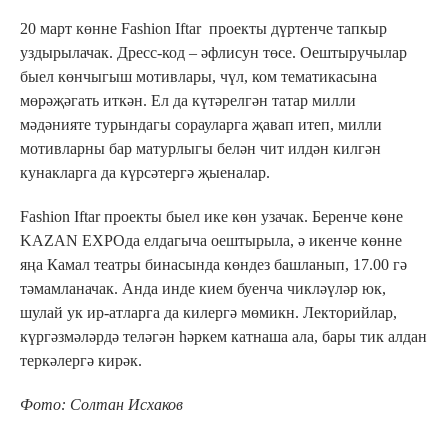
20 март көнне Fashion Iftar проекты дүртенче тапкыр
уздырылачак. Дресс-код – әфлисун төсе. Оештыручылар
быел көнчыгыш мотивлары, чүл, ком тематикасына
мөрәҗәгать иткән. Ел да күтәрелгән татар милли
мәдәнияте турындагы сорауларга җавап итеп, милли
мотивларны бар матурлыгы белән чит илдән килгән
кунакларга да күрсәтергә җыеналар.
Fashion Iftar проекты быел ике көн узачак. Беренче көне
KAZAN EXPOда елдагыча оештырыла, ә икенче көнне
яңа Камал театры бинасында көндез башланып, 17.00 гә
тәмамланачак. Анда инде кием буенча чикләүләр юк,
шулай ук ир-атларга да килергә мөмикн. Лекторийлар,
күргәзмәләрдә теләгән һәркем катнаша ала, бары тик алдан
теркәлергә кирәк.
Фото: Солтан Исхаков