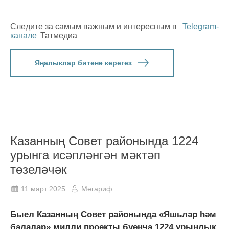
Следите за самым важным и интересным в
Telegram-
канале
Татмедиа
Яңалыклар битенә керегез
Казанның Совет районында 1224
урынга исәпләнгән мәктәп
төзеләчәк
11 март 2025
Мәгариф
Быел Казанның Совет районында «Яшьләр һәм
балалар» милли проекты буенча 1224 урынлык