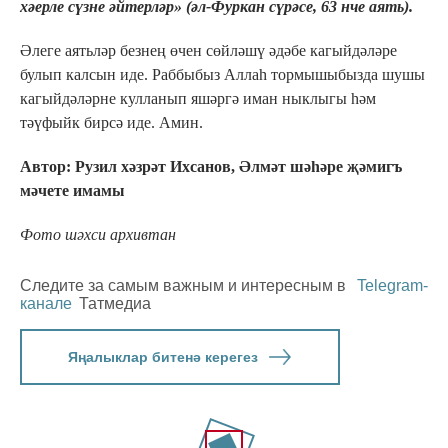
хәерле сүзне әйтерләр» (әл-Фуркан сүрәсе, 63 нче аять).
Әлеге аятьләр безнең өчен сөйләшү әдәбе кагыйдәләре
булып калсын иде. Раббыбыз Аллаһ тормышыбызда шушы
кагыйдәләрне кулланып яшәргә иман ныклыгы һәм
тәүфыйк бирсә иде. Амин.
Автор: Рузил хәзрәт Ихсанов, Әлмәт шәһәре җәмигъ
мәчете имамы
Фото шәхси архивтан
Следите за самым важным и интересным в
Telegram-
канале
Татмедиа
Яңалыклар битенә керегез