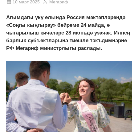
10 март 2025
Мәгариф
Агымдагы уку елында Россия мәктәпләрендә
«Соңгы кыңгырау» бәйрәме 24 майда, ә
чыгарылыш кичәләре 28 июньдә узачак. Илнең
барлык субъектларына тиешле тәкъдимнәрне
РФ Мәгариф министрлыгы раслады.