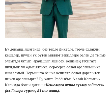
Бу дөньяда яшәгәндә, без төрле фикерле, төрле әхлаклы
кешеләр, шулай ук бүтән милләт вәкилләре белән дә тыгыз
элемтәдә булып, аралашып яшибез. Кешенең табигате
шундый: ул җәмгыятьсез, бер-берсе белән аралашмыйча
яши алмый. Тормышта башка кешеләр белән дөрес итеп
ничек аралашырга? Бу хакта Раббыбыз Аллаһ Коръәни-
Кәримдә болай дигән:
«Кешеләргә яхшы сүзләр сөйләгез»
(әл-Бәкара сүрәсе, 83 нче аять).