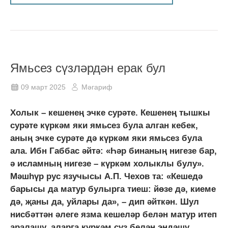
Ямьсез сүзләрдән ерак бул
09 март 2025
Мәгариф
Холык – кешенең эчке сурәте. Кешенең тышкы
сурәте күркәм яки ямьсез була алган кебек,
аның эчке сурәте дә күркәм яки ямьсез була
ала. Ибн Габбас әйтә: «Һәр бинаның нигезе бар,
ә исламның нигезе – күркәм холыклы булу».
Мәшһүр рус язучысы А.П. Чехов та: «Кешедә
барысы да матур булырга тиеш: йөзе дә, киеме
дә, җаны да, уйлары да», – дип әйткән. Шул
нисбәттән әлеге язма кешеләр белән матур итеп
аралашу, аларга күркәм сүз белән эндәшү