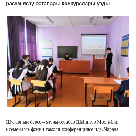
рәсем ясау осталары конкурслары узды.
Шуларның берсе – язучы-эзтабар Шаһинур Мостафин
исемендәге фәнни-гамәли конференциясе иде. Чарада