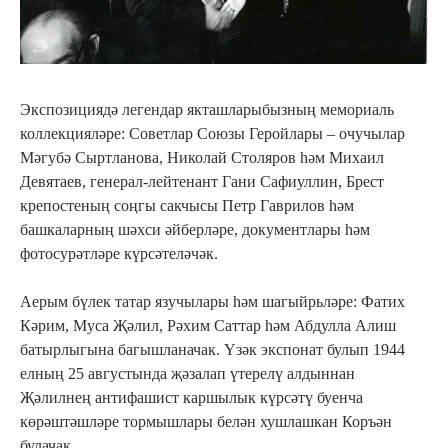
Экспозициядә легендар якташларыбызның мемориаль
коллекцияләре: Советлар Союзы Геройлары – очучылар
Мәгубә Сыртланова, Николай Столяров һәм Михаил
Девятаев, генерал-лейтенант Гани Сафиуллин, Брест
крепостеның соңгы сакчысы Петр Гаврилов һәм
башкаларның шәхси әйберләре, документлары һәм
фотосурәтләре күрсәтеләчәк.
Аерым бүлек татар язучылары һәм шагыйрьләре: Фатих
Кәрим, Муса Җәлил, Рәхим Саттар һәм Абдулла Алиш
батырлыгына багышланачак. Үзәк экспонат булып 1944
елның 25 августында җәзалап үтерелү алдыннан
Җәлилнең антифашист каршылык күрсәтү буенча
көрәштәшләре тормышлары белән хушлашкан Коръән
булачак.