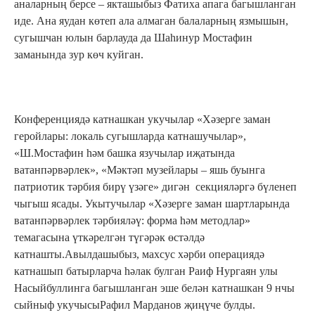
аналарның берсе – якташыбыз Фатиха апага багышланган
иде. Ана яудан көтеп ала алмаган балаларның язмышын,
сугышчан юлын барлауда да Шаһинур Мостафин
заманында зур көч куйган.
Конференциядә катнашкан укучылар «Хәзерге заман
геройлары: локаль сугышларда катнашучылар»,
«Ш.Мостафин һәм башка язучылар иҗатында
ватанпәрвәрлек», «Мәктәп музейлары – яшь буынга
патриотик тәрбия бирү үзәге» дигән секцияләргә бүленеп
чыгыш ясады. Укытучылар «Хәзерге заман шартларында
ватанпәрвәрлек тәрбияләү: форма һәм методлар»
темагасына үткәрелгән түгәрәк өстәлдә
катнашты.Авылдашыбыз, махсус хәрби операциядә
катнашып батырларча һәлак булган Раиф Нургаян улы
Насыйбуллинга багышланган эше белән катнашкан 9 нчы
сыйныф укучысыРафил Марданов җиңүче булды.