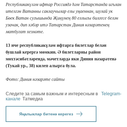
Республикакүләм ифтар Россиядә һәм Татарстанда игълан
ителгән Ватанны саклаучылар елы уңаеннан, шулай ук
Бөек Ватан сугышында Җиңүнең 80 еллыгы билгесе белән
узачак, дип хәбәр итә Татарстан Диния нәзарәтенең
матбугат хезмәте.
13 нче республикакүләм ифтарга билетлар белән
бушлай керергә мөмкин. Ә билетларны район
мөхтәсибәтләрендә, мәчетләрдә яки Диния нәзарәтенә
(Тукай ур., 38) килеп алырга була.
Фото: Диния нәзарәте сайты
Следите за самым важным и интересным в
Telegram-
канале
Татмедиа
Яңалыклар битенә керегез