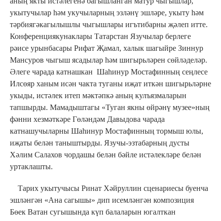
аның якты истәлегенә багышланган матур чыгышлар,
укытучылар һәм укучыларның эзләнү эшләре, укыту һәм
тәрбиягәкагылышлы чыгышлары игътибарны җәлеп итте.
Конференциякунаклары Татарстан Язучылар берлеге
рәисе урынбасары Рифат Җамал, халык шагыйре Зиннур
Мансуров чыгыш ясадылар һәм шигырьләрен сөйләделәр.
Әлеге чарада катнашкан Шаһинур Мостафинның сеңлесе
Илсөяр ханым исән чакта туганы иҗат иткән шигырьләрне
укыды, истәлек итеп мәктәпкә аның кулъязмаларын
тапшырды. Мамадыштагы «Туган якны өйрәнү музее»ның
фәнни хезмәткәре Гөләндәм Давыдова чарада
катнашучыларны Шаһинур Мостафинның тормыш юлы,
иҗаты белән таныштырды. Язучы-эзтабарның дусты
Хәлим Салахов чордашы белән бәйле истәлекләре белән
уртаклашты.
Тарих укытучысы Ринат Хәйруллин сценариесы буенча
эшләнгән «Ана сагышы» дип исемләнгән композиция
Бөек Ватан сугышында күп балаларын югалткан