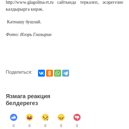
http://www.glagolitsa-rt.ru сайтында теркәлеп, әсәрегезне
калдырырга кирәк.
Катнашу бушлай.
Фото: Игорь Глазырин
Поделиться:
Язмага реакция
белдерегез
0
0
0
0
0