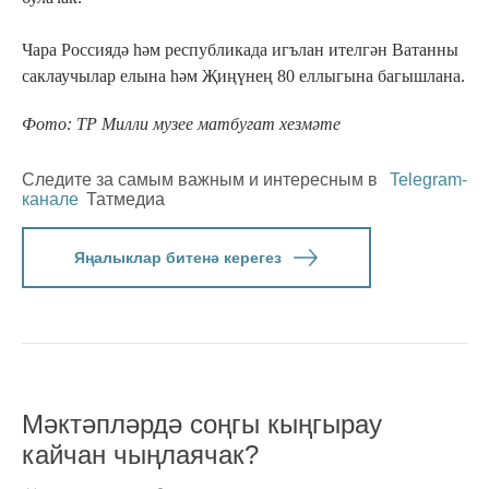
Чара Россиядә һәм республикада игълан ителгән Ватанны
саклаучылар елына һәм Җиңүнең 80 еллыгына багышлана.
Фото: ТР Милли музее матбугат хезмәте
Следите за самым важным и интересным в
Telegram-
канале
Татмедиа
Яңалыклар битенә керегез
Мәктәпләрдә соңгы кыңгырау
кайчан чыңлаячак?