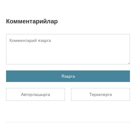
Комментарийлар
Язарга
Авторлашырга
Теркәлергә