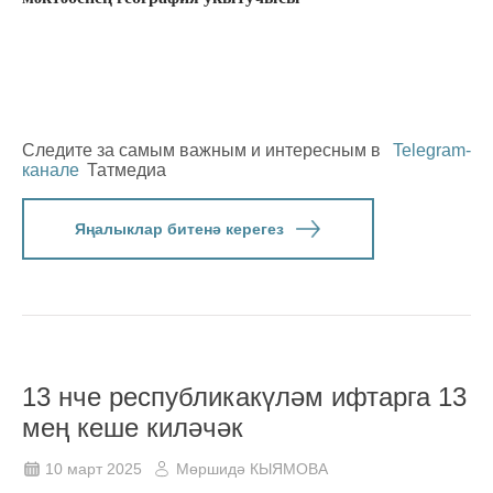
Следите за самым важным и интересным в
Telegram-
канале
Татмедиа
Яңалыклар битенә керегез
13 нче республикакүләм ифтарга 13
мең кеше киләчәк
10 март 2025
Мөршидә КЫЯМОВА