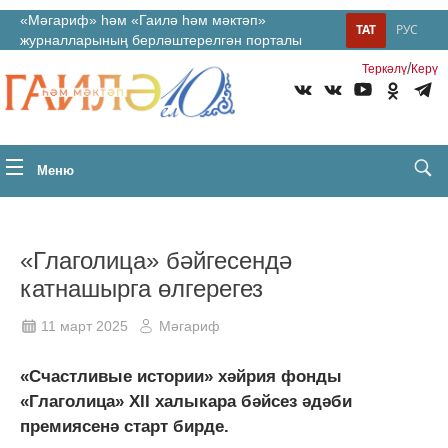
«Мәгариф» һәм «Гаилә һәм мәктәп»
ТАТ
РУС
журналларының берләштерелгән порталы
/
Теркəлү
Керү
Меню
«Глаголица» бәйгесендә
катнашырга өлгерегез
11 март 2025
Мәгариф
«Счастливые истории» хәйрия фонды
«Глаголица» XII халыкара бәйсез әдәби
премиясенә старт бирде.