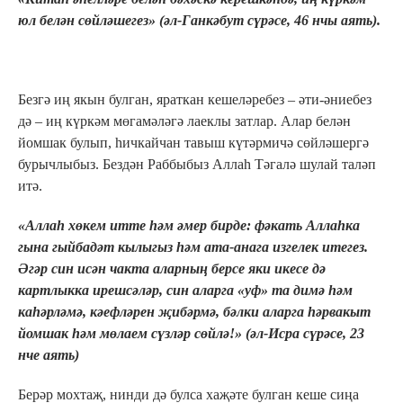
юл белән сөйләшегез» (әл-Ганкәбут сүрәсе, 46 нчы аять).
Безгә иң якын булган, яраткан кешеләребез – әти-әниебез
дә – иң күркәм мөгамәләгә лаеклы затлар. Алар белән
йомшак булып, һичкайчан тавыш күтәрмичә сөйләшергә
бурычлыбыз. Бездән Раббыбыз Аллаһ Тәгалә шулай таләп
итә.
«Аллаһ хөкем итте һәм әмер бирде: фәкать Аллаһка
гына гыйбадәт кылыгыз һәм ата-анага изгелек итегез.
Әгәр син исән чакта аларның берсе яки икесе дә
картлыкка ирешсәләр, син аларга «уф» та димә һәм
каһәрләмә, кәефләрен җибәрмә, бәлки аларга һәрвакыт
йомшак һәм мөлаем сүзләр сөйлә!» (әл-Исра сүрәсе, 23
нче аять)
Берәр мохтаҗ, нинди дә булса хаҗәте булган кеше сиңа