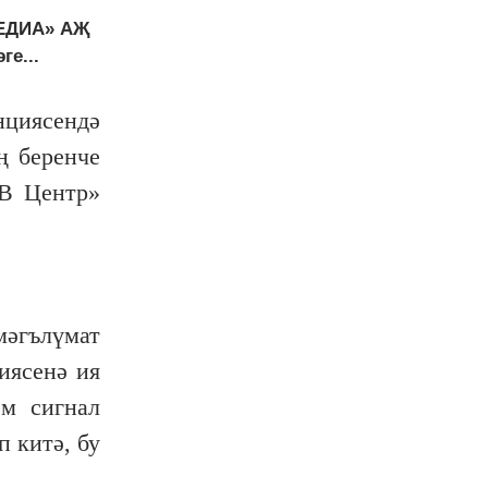
МЕДИА» АҖ
е...
нциясендә
ң беренче
ТВ Центр»
мәгълүмат
иясенә ия
әм сигнал
 китә, бу