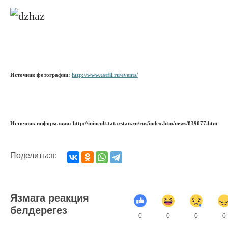
Источник фотографии:
http://www.tatfil.ru/events/
Источник информации: http://mincult.tatarstan.ru/rus/index.htm/news/839077.htm
Поделиться:
Язмага реакция
белдерегез
0
0
0
0