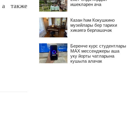
ишекләрен ача
 а также
Казан һәм Кокушкино
музейлары бер тарихи
хикәягә берләшәчәк
Беренче курс студентлары
MAX мессенджеры аша
уку йорты чатларына
кушыла алачак