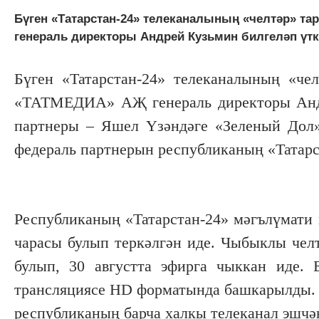
Бүген «Татарстан-24» телеканалының «челтәр» т
генераль директоры Андрей Кузьмин билгеләп үтк
Бүген «Татарстан-24» телеканалының «че
«ТАТМЕДИА» АҖ генераль директоры Андре
партнеры – Яшел Үзәндәге «Зеленый Дол»
федераль партнерын республиканың «Татарс
Республиканың «Татарстан-24» мәгълүмати
чарасы булып теркәлгән иде. Чыбыклы челт
булып, 30 августта эфирга чыккан иде. 
трансляциясе НD форматында башкарылды. Т
республиканың барча халкы телеканал эшчән