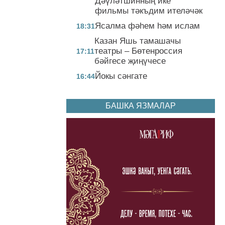
Дәүләтшинның ике
фильмы тәкъдим ителәчәк
Ясалма фәһем һәм ислам
18:31
Казан Яшь тамашачы
театры – Бөтенроссия
17:11
бәйгесе җиңүчесе
Йокы сәнгате
16:44
БАШКА ЯЗМАЛАР