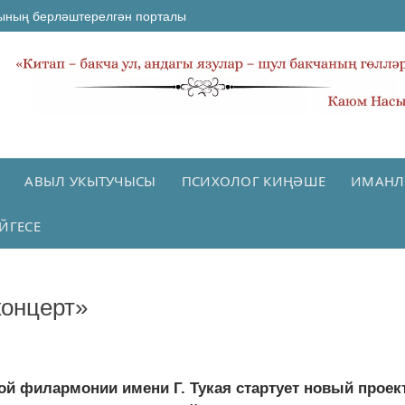
ының берләштерелгән порталы
АВЫЛ УКЫТУЧЫСЫ
ПСИХОЛОГ КИҢӘШЕ
ИМАНЛ
ЙГЕСЕ
концерт»
ой филармонии имени Г. Тукая стартует новый проек