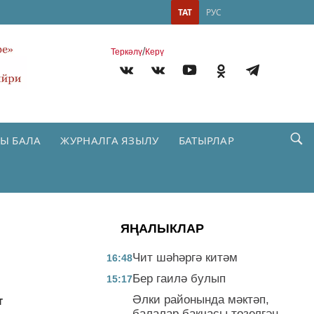
ТАТ
РУС
/
Теркəлү
Керү
Ы БАЛА
ЖУРНАЛГА ЯЗЫЛУ
БАТЫРЛАР
ЯҢАЛЫКЛАР
Чит шәһәргә китәм
16:48
Бер гаилә булып
15:17
Әлки районында мәктәп,
т
балалар бакчасы төзелгән,