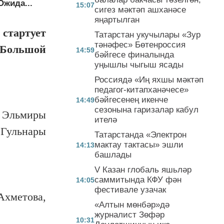
Ожида...
15:07
сигез мәктәп ашханәсе
яңартылган
стартует
Татарстан укучылары «Зур
тәнәфес» Бөтенроссия
«Большой
14:59
бәйгесе финалында
уңышлы чыгыш ясады
Россиядә «Иң яхшы мәктәп
педагог-китапханәчесе»
бәйгесенең икенче
14:49
сезонына гаризалар кабул
, Эльмиры
ителә
 Гульнары
Татарстанда «Электрон
мактау тактасы» эшли
14:13
башлады
V Казан глобаль яшьләр
саммитында КФУ фән
14:05
фестивале узачак
Ахметова,
«Алтын мөнбәр»дә
журналист Зөфәр
10:31