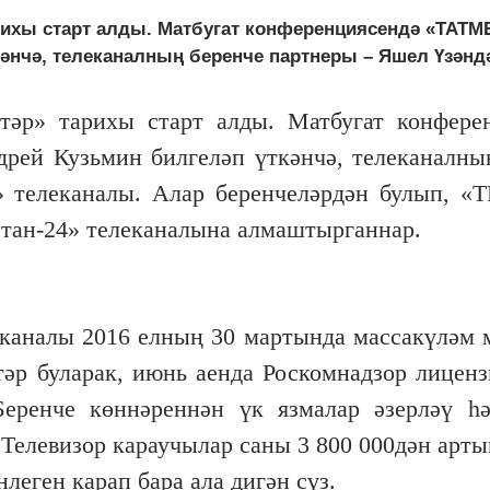
арихы старт алды. Матбугат конференциясендә «ТАТ
әнчә, телеканалның беренче партнеры – Яшел Үзәндәг
лтәр» тарихы старт алды. Матбугат конфере
й Кузьмин билгеләп үткәнчә, телеканалны
 телеканалы. Алар беренчеләрдән булып, «
тан-24» телеканалына алмаштырганнар.
 каналы 2016 елның 30 мартында массакүләм 
әр буларак, июнь аенда Роскомнадзор лиценз
Беренче көннәреннән үк язмалар әзерләү һ
елевизор караучылар саны 3 800 000дән артып
леген карап бара ала дигән сүз.