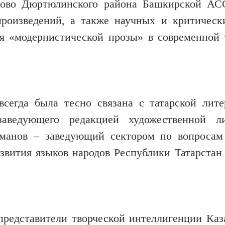
яново Дюртюлинского района Башкирской АС
произведений, а также научных и критическ
ия «модернистической прозы» в современной 
всегда была тесно связана с татарской лите
аведующего редакцией художественной ли
льманов – заведующий сектором по вопросам
азвития языков народов Республики Татарстан
представители творческой интеллигенции Каз