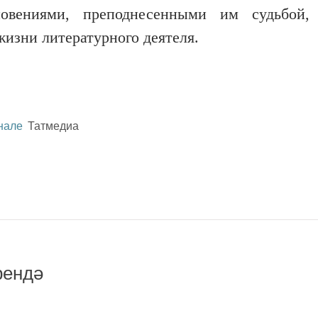
овениями, преподнесенными им судьбой,
изни литературного деятеля.
нале
Татмедиа
рендә