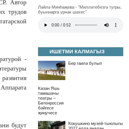
СР. Автор
Ләйлә Минһаҗева - "Милләтебезгә тугры,
их трудов
буыннарга үрнәк шәхес"
татарской
ИШЕТМИ КАЛМАГЫЗ
ратурой -
Бер гаилә булып
тературы
 развития
 Аппарата
Казан Яшь
тамашачы
театры –
Бөтенроссия
бәйгесе
җиңүчесе
Кокушкино музей-тыюлыгы
ани будут
2027 елда яңадан