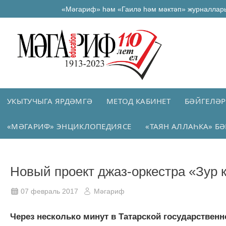
«Мәгариф» һәм «Гаилә һәм мәктәп» журналлар
УКЫТУЧЫГА ЯРДӘМГӘ
МЕТОД КАБИНЕТ
БӘЙГЕЛӘР
«МӘГАРИФ» ЭНЦИКЛОПЕДИЯСЕ
«ТАЯН АЛЛАҺКА» БӘ
Новый проект джаз-оркестра «Зур 
07 февраль 2017
Мәгариф
Через несколько минут в Татарской государственн