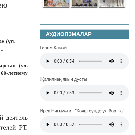
ею
АУДИОЯЗМАЛАР
н (ул.
Гильм Камай
..
рстан (ул.
 60-летнему
Җәлилнең якын дусты
Ирек Нигъмәти - "Кояш сүнде ул йортта"
й деятель
телей РТ.