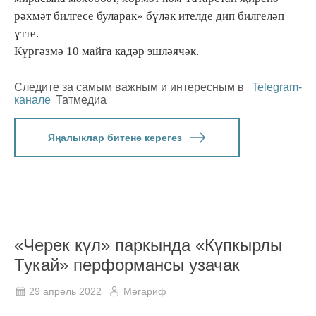
рәхмәт билгесе буларак» бүләк ителде дип билгеләп
үтте.
Күргәзмә 10 майга кадәр эшләячәк.
Следите за самым важным и интересным в
Telegram-
канале
Татмедиа
Яңалыклар битенә керегез
«Черек күл» паркында «Күпкырлы
Тукай» перформансы узачак
29 апрель 2022
Мәгариф