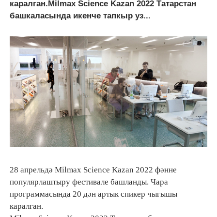
каралган.Milmax Science Kazan 2022 Татарстан
башкаласында икенче тапкыр уз...
28 апрельдә Milmax Science Kazan 2022 фәнне
популярлаштыру фестивале башланды. Чара
программасында 20 дән артык спикер чыгышы
каралган.