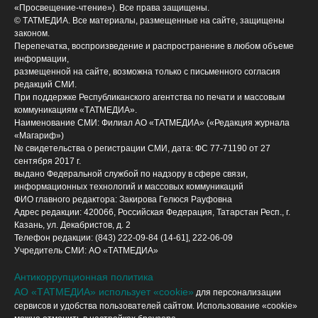
«Просвещение-чтение»). Все права защищены.
© ТАТМЕДИА. Все материалы, размещенные на сайте, защищены
законом.
Перепечатка, воспроизведение и распространение в любом объеме
информации,
размещенной на сайте, возможна только с письменного согласия
редакций СМИ.
При поддержке Республиканского агентства по печати и массовым
коммуникациям «ТАТМЕДИА».
Наименование СМИ: Филиал АО «ТАТМЕДИА» («Редакция журнала
«Магариф»)
№ свидетельства о регистрации СМИ, дата: ФС 77-71190 от 27
сентября 2017 г.
выдано Федеральной службой по надзору в сфере связи,
информационных технологий и массовых коммуникаций
ФИО главного редактора: Закирова Гелюся Рауфовна
Адрес редакции: 420066, Российская Федерация, Татарстан Респ., г.
Казань, ул. Декабристов, д. 2
Телефон редакции: (843) 222-09-84 (14-61], 222-06-09
Учредитель СМИ: АО «ТАТМЕДИА»
Антикоррупционная политика
АО «ТАТМЕДИА» использует «cookie»
для персонализации
сервисов и удобства пользователей сайтом. Использование «cookie»