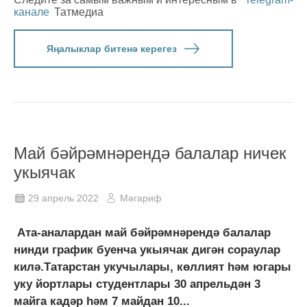
канале
Татмедиа
Яңалыклар битенә керегез
Май бәйрәмнәрендә балалар ничек
укыячак
29 апрель 2022
Мәгариф
Ата-аналардан май бәйрәмнәрендә балалар
нинди график буенча укыячак дигән сораулар
килә.Татарстан укучылары, көллият һәм югары
уку йортлары студентлары 30 апрельдән 3
майга кадәр һәм 7 майдан 10...