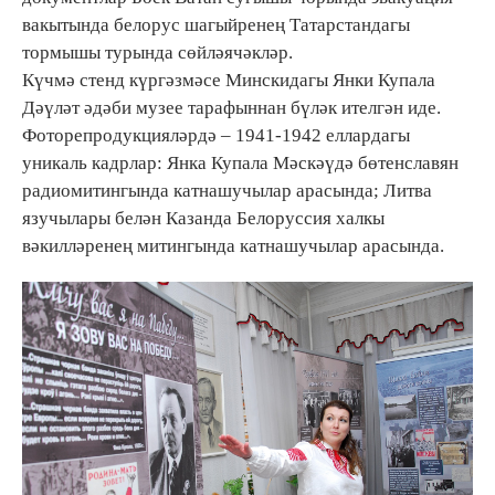
вакытында белорус шагыйренең Татарстандагы
тормышы турында сөйләячәкләр.
Күчмә стенд күргәзмәсе Минскидагы Янки Купала
Дәүләт әдәби музее тарафыннан бүләк ителгән иде.
Фоторепродукцияләрдә – 1941-1942 еллардагы
уникаль кадрлар: Янка Купала Мәскәүдә бөтенславян
радиомитингында катнашучылар арасында; Литва
язучылары белән Казанда Белоруссия халкы
вәкилләренең митингында катнашучылар арасында.