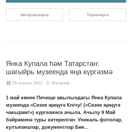
Авторлашырга
Теркәлергә
Янка Купала һәм Татарстан:
шагыйрь музеенда яңа күргәзмә
29 апрель 2022
Мәгариф
1 май көнне Печище авылындагы Янка Купала
музеенда «Сезне җиңүгә Клічу! («Сезне җиңүгә
чакырам!») күргәзмәсе ачыла. Ачылу 9 Май
бәйрәменә туры китерелгән. Уникаль фотолар,
кулъязмалар, документлар Бөе...