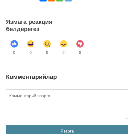
Язмага реакция
белдерегез
0
0
0
0
0
Комментарийлар
Язарга