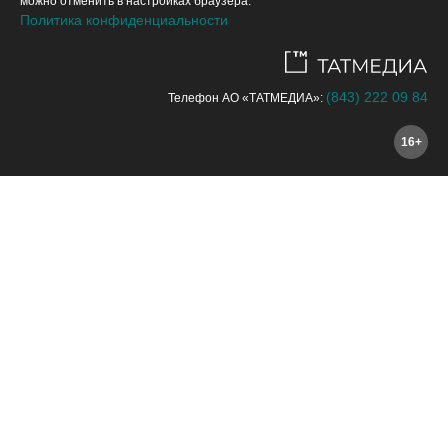
можно отменить в настройках браузера.
Политика конфиденциальности
(843) 222 09 84
Телефон АО «ТАТМЕДИА»:
16+
Журнал
Редакция
Редколлегия
Кагыйдәләр
Прайс
Элемтә