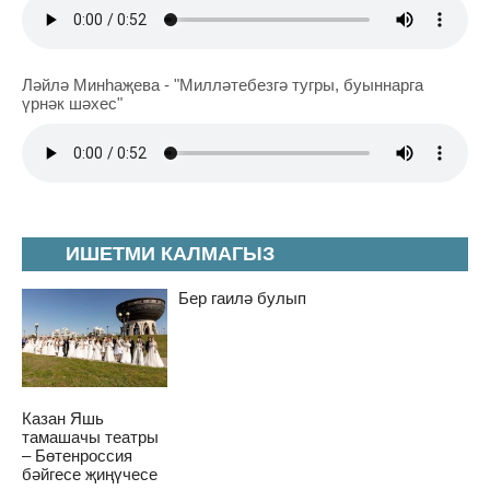
Ләйлә Минһаҗева - "Милләтебезгә тугры, буыннарга
үрнәк шәхес"
ИШЕТМИ КАЛМАГЫЗ
Бер гаилә булып
Казан Яшь
тамашачы театры
– Бөтенроссия
бәйгесе җиңүчесе