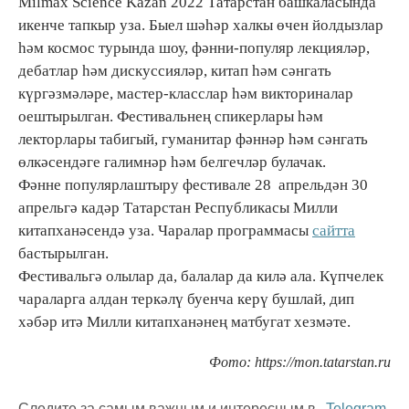
Milmax Science Kazan 2022 Татарстан башкаласында
икенче тапкыр уза. Быел шәһәр халкы өчен йолдызлар
һәм космос турында шоу, фәнни-популяр лекцияләр,
дебатлар һәм дискуссияләр, китап һәм сәнгать
күргәзмәләре, мастер-класслар һәм викториналар
оештырылган. Фестивальнең спикерлары һәм
лекторлары табигый, гуманитар фәннәр һәм сәнгать
өлкәсендәге галимнәр һәм белгечләр булачак.
Фәнне популярлаштыру фестивале 28 апрельдән 30
апрельгә кадәр Татарстан Республикасы Милли
китапханәсендә уза. Чаралар программасы
сайтта
бастырылган.
Фестивальгә олылар да, балалар да килә ала. Күпчелек
чараларга алдан теркәлү буенча керү бушлай, дип
хәбәр итә Милли китапханәнең матбугат хезмәте.
Фото: https://mon.tatarstan.ru
Следите за самым важным и интересным в
Telegram-