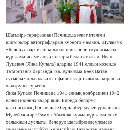
Шагыйрь тарафыннан Печищеда иҗат ителгән
шигырьләр автографларын күрергә мөмкин. Шулай ук
«Белорус партизаннарына» шигыренең кулъязмасы –
күргәзмә исеме аның юллары белән аталган. Иван
Луцевич (Янка Купала) аларны 1941 елның көзендә
Татарстанга барганда яза. Кулъязма Бөек Ватан
сугышы чоры плакатын-фашистлар тылында көрәшкә
чакыруны сурәтли.
Янка Купала Печищеда 1941 елның ноябреннән 1942
елның июненә кадәр яши. Биредә белорус
классигының Россиядәге бердәнбер музее урнашкан.
Музей мөдире Римма Абызова күчмә күргәзмә «ике
халыкның дуслыгы, белорус шагыйренең үлемсез
мирасына мәхәббәт, хөрмәт һәм Татарстан җиренә