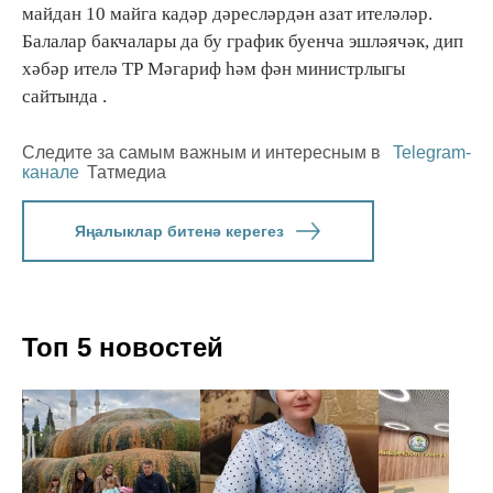
майдан 10 майга кадәр дәресләрдән азат ителәләр.
Балалар бакчалары да бу график буенча эшләячәк, дип
хәбәр ителә ТР Мәгариф һәм фән министрлыгы
сайтында .
Следите за самым важным и интересным в
Telegram-
канале
Татмедиа
Яңалыклар битенә керегез
Топ 5 новостей