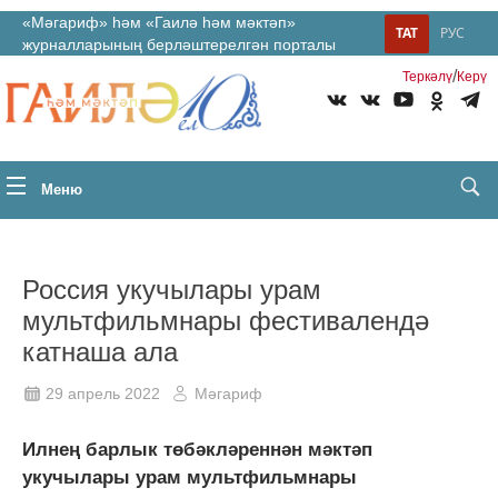
«Мәгариф» һәм «Гаилә һәм мәктәп»
ТАТ
РУС
журналларының берләштерелгән порталы
/
Теркəлү
Керү
Меню
Россия укучылары урам
мультфильмнары фестивалендә
катнаша ала
29 апрель 2022
Мәгариф
Илнең барлык төбәкләреннән мәктәп
укучылары урам мультфильмнары