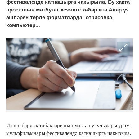
фестивалендә катнашырга чакырыла. Бу хакта
проектның матбугат хезмәте хәбәр итә.Алар үз
эшләрен төрле форматларда: отрисовка,
компьютер...
Илнең барлык төбәкләреннән мәктәп укучылары урам
мультфильмнары фестивалендә катнашырга чакырыла.