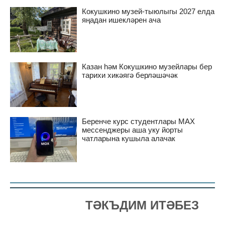
Кокушкино музей-тыюлыгы 2027 елда
яңадан ишекләрен ача
Казан һәм Кокушкино музейлары бер
тарихи хикәягә берләшәчәк
Беренче курс студентлары MAX
мессенджеры аша уку йорты
чатларына кушыла алачак
ТӘКЪДИМ ИТӘБЕЗ