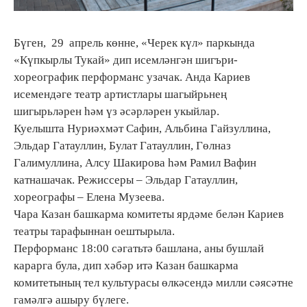
Бүген, 29 апрель көнне, «Черек күл» паркында
«Күпкырлы Тукай» дип исемләнгән шигъри-
хореографик перформанс узачак. Анда Кариев
исемендәге театр артистлары шагыйрьнең
шигырьләрен һәм үз әсәрләрен укыйлар.
Куелышта Нуриәхмәт Сафин, Альбина Гайзуллина,
Эльдар Гатауллин, Булат Гатауллин, Гөлназ
Галимуллина, Алсу Шакирова һәм Рамил Вафин
катнашачак. Режиссеры – Эльдар Гатауллин,
хореографы – Елена Музеева.
Чара Казан башкарма комитеты ярдәме белән Кариев
театры тарафыннан оештырыла.
Перформанс 18:00 сәгатьтә башлана, аны бушлай
карарга була, дип хәбәр итә Казан башкарма
комитетының тел культурасы өлкәсендә милли сәясәтне
гамәлгә ашыру бүлеге.