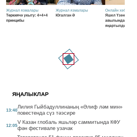
Журнал язмалары
Журнал язмалары
Онлайн хәбәрләр
Төркиячә укыту: 4+4+4
Югалган Ә
Яшел Үзәннең Ә
принцибы
авылында мәктә
яңартылды
ЯҢАЛЫКЛАР
Лилия Гыйбадуллинаның «Әлиф ләм мин»
13:40
повестенда сүз тәэсире
V Казан глобаль яшьләр саммитында КФУ
12:05
фән фестивале узачак