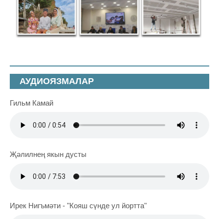
АУДИОЯЗМАЛАР
Гильм Камай
Җәлилнең якын дусты
Ирек Нигъмәти - "Кояш сүнде ул йортта"