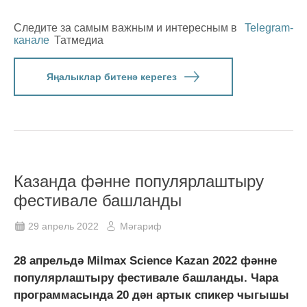
Следите за самым важным и интересным в
Telegram-
канале
Татмедиа
Яңалыклар битенә керегез
Казанда фәнне популярлаштыру
фестивале башланды
29 апрель 2022
Мәгариф
28 апрельдә Milmax Science Kazan 2022 фәнне
популярлаштыру фестивале башланды. Чара
программасында 20 дән артык спикер чыгышы