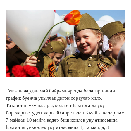
Ата-аналардан май бәйрәмнәрендә балалар нинди
график буенча укыячак дигән сораулар килә.
Татарстан укучылары, көллият һәм югары уку
йортлары студентлары 30 апрельдән 3 майга кадәр һәм
7 майдан 10 майга кадәр биш көнлек уку атнасында
һәм алты ункөнлек уку атнасында 1, 2 майда, 8