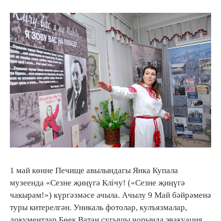
1 май көнне Печище авылындагы Янка Купала
музеенда «Сезне җиңүгә Клічу! («Сезне җиңүгә
чакырам!») күргәзмәсе ачыла. Ачылу 9 Май бәйрәменә
туры китерелгән. Уникаль фотолар, кулъязмалар,
документлар Бөек Ватан сугышы чорында эвакуация