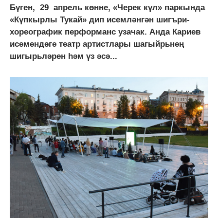
Бүген, 29 апрель көнне, «Черек күл» паркында
«Күпкырлы Тукай» дип исемләнгән шигъри-
хореографик перформанс узачак. Анда Кариев
исемендәге театр артистлары шагыйрьнең
шигырьләрен һәм үз әсә...