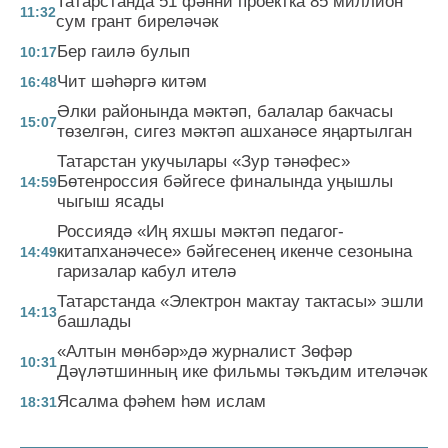
Татарстанда 51 фәнни проектка 85 миллион
11:32
сум грант биреләчәк
Бер гаилә булып
10:17
Чит шәһәргә китәм
16:48
Әлки районында мәктәп, балалар бакчасы
15:07
төзелгән, сигез мәктәп ашханәсе яңартылган
Татарстан укучылары «Зур тәнәфес»
Бөтенроссия бәйгесе финалында уңышлы
14:59
чыгыш ясады
Россиядә «Иң яхшы мәктәп педагог-
китапханәчесе» бәйгесенең икенче сезонына
14:49
гаризалар кабул ителә
Татарстанда «Электрон мактау тактасы» эшли
14:13
башлады
«Алтын мөнбәр»дә журналист Зөфәр
10:31
Дәүләтшинның ике фильмы тәкъдим ителәчәк
Ясалма фәһем һәм ислам
18:31