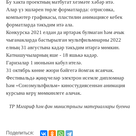
Бу хакта проектның матбугат хезмәте хәбәр итә.
Алар үз эшләрен төрле форматларда: отрисовка,
компьютер графикасы, пластилин анимациясе кебек
форматларда тәкъдим итә ала.
Конкурска 2021 елдан да иртәрәк булмаган һәм ачык
чыганакларда бастырылган мультфильмнарны 2022
елның 31 августына кадәр тәкъдим итәргә мөмкин.
Катнашучыларның яше - 18 яшькә кадәр.
Гаризалар 1 июньнән кабул ителә.
31 октябрь көнне жюри бәйгегә йомгак ясаячак.
Фестивальдә җиңүчеләр электрон исемле дипломнар
һәм «Союзмультфильм» киностудиясеннән анимация
курсына керү мөмкинлеге алачак.
ТР Мәгариф һәм фән министрлыгы материаллары буенча
Поделиться: