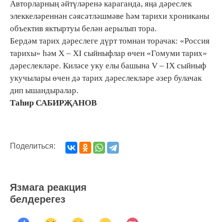
Авторларның әйтүләренә караганда, яңа дәреслек
элеккеләреннән сәясәтләшмәве һәм тарихи хрониканы
объектив яктыртуы белән аерылып тора.
Бердәм тарих дәреслеге дүрт томнан торачак: «Россия
тарихы» һәм X – XI сыйныфлар өчен «Гомуми тарих»
дәреслекләре. Киләсе уку елы башына V – IX сыйныф
укучылары өчен дә тарих дәреслекләре әзер булачак
дип ышандыралар.
Таһир САБИРҖАНОВ
Поделиться:
Язмага реакция
белдерегез