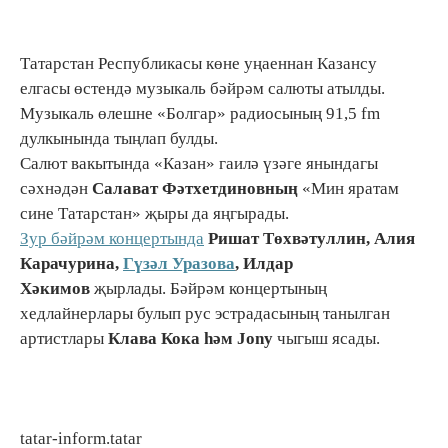
Татарстан Республикасы көне уңаеннан Казансу
елгасы өстендә музыкаль бәйрәм салюты атылды.
Музыкаль өлешне «Болгар» радиосының 91,5 fm
дулкынында тыңлап булды.
Салют вакытында «Казан» гаилә үзәге янындагы
сәхнәдән
Салават Фәтхетдиновның
«Мин яратам
сине Татарстан» җыры да яңгырады.
Зур бәйрәм концертында
Ришат Төхвәтуллин, Алия
Карачурина,
Гүзәл Уразова
, Илдар
Хәкимов
җырлады. Бәйрәм концертының
хедлайнерлары булып рус эстрадасының танылган
артистлары
Клава Кока һәм Jony
чыгыш ясады.
tatar-inform.tatar