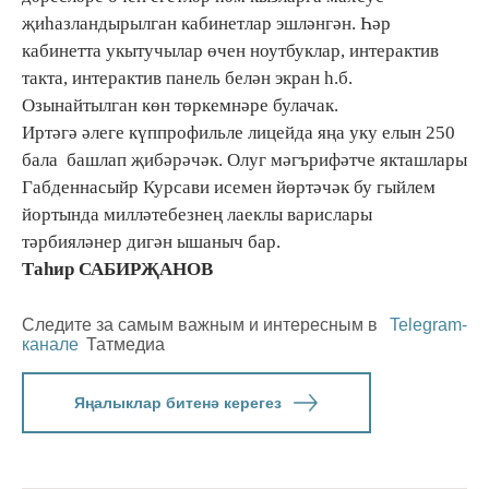
җиһазландырылган кабинетлар эшләнгән. Һәр
кабинетта укытучылар өчен ноутбуклар, интерактив
такта, интерактив панель белән экран һ.б.
Озынайтылган көн төркемнәре булачак.
Иртәгә әлеге күппрофильле лицейда яңа уку елын 250
бала башлап җибәрәчәк. Олуг мәгърифәтче якташлары
Габденнасыйр Курсави исемен йөртәчәк бу гыйлем
йортында милләтебезнең лаеклы варислары
тәрбияләнер дигән ышаныч бар.
Таһир САБИРҖАНОВ
Следите за самым важным и интересным в
Telegram-
канале
Татмедиа
Яңалыклар битенә керегез