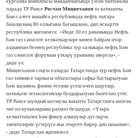
күргәзмә комплексы мәйданчыгында узган тантаналы
чарада ТР Рәисе
Рөстәм Миңнеханов
та катнашты.
Быел әлеге вакыйга республикада нефть чыгара
башлауның 80 еллыгына багышлана, дип искәртте
республика җитәкчесе. «Инде 30 ел дәвамында Нефть
һәм газ сәнәгате хезмәткәрләре көнен бәйрәм итәр
алдыннан безнең республика зур халыкара нефть һәм
газ сәнәгате форумын үткәрү урынына әверелә», -
диде ул.
Миңнеханов соңгы елларда Татарстанда зур нефть һәм
газ химиясе тармагы объектлары сафка бастырылуын
һәм эшләвен, фәнни-техник үсеш өчен шартлар,
нәтиҗәле технологияләр булдырылуын билгеләп үтте.
ТР Рәисе шундый катлаулы вакытта Татарстанга килгән
чит ил кунакларына рәхмәт белдерде. «Үзара
хезмәттәшлек һәм фикер алышулар дусларча
элемтәләрне үстерүгә яңа этәргеч бирер дип ышанам»,
- диде Татарстан җитәкчесе.