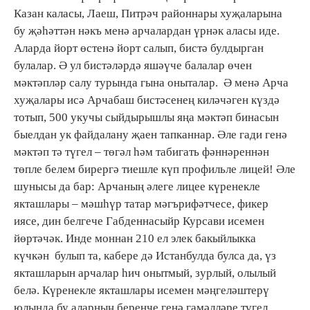
Казан каласы, Лаеш, Питрәч районнары хуҗаларына
бу җәһәттән нәкъ менә арчалардан үрнәк аласы иде.
Аларда йорт өстенә йорт салып, бистә булдырган
булалар. Ә ул бистәләрдә яшәүче балалар өчен
мәктәпләр салу турында гына оныталар. Ә менә Арча
хуҗалары исә Арчабаш бистәсенең киләчәген күздә
тотып, 500 укучы сыйдырышлы яңа мәктәп бинасын
быелдан ук файдалану җаен тапканнар. Әле гади генә
мәктәп тә түгел – төгәл һәм табигать фәннәреннән
төпле белем бирергә тиешле күп профильле лицей! Әле
шунысы да бар: Арчаның әлеге лицее күренекле
якташлары – мәшһүр татар мәгърифәтчесе, фикер
иясе, дин белгече Габденнасыйр Курсави исемен
йөртәчәк. Инде моннан 210 ел элек бакыйлыкка
күчкән булып та, кабере дә Истанбулда булса да, үз
якташларын арчалар һич онытмый, зурлый, олылый
белә. Күренекле якташлары исемен мәңгеләштерү
юлында бу аларның беренче генә гамәлләре түгел