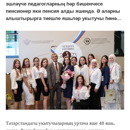
эшләүче педагогларның һәр бишенчесе
пенсионер яки пенсия алды яшендә. Ә аларны
алыштырырга тиешле яшьләр укытучы һөнә...
Татарстандагы укытучыларның уртача яше 48 яшь,