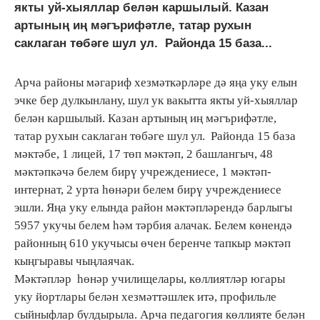
якты уй-хыяллар белән каршылый. Казан
артының иң мәгърифәтле, татар рухын
саклаган төбәге шул ул. Районда 15 база...
Арча районы мәгариф хезмәткәрләре дә яңа уку елын
эчке бер дулкынлану, шул ук вакытта якты уй-хыяллар
белән каршылый. Казан артының иң мәгърифәтле,
татар рухын саклаган төбәге шул ул. Районда 15 база
мәктәбе, 1 лицей, 17 төп мәктәп, 2 башлангыч, 48
мәктәпкәчә белем бирү учреждениесе, 1 мәктәп-
интернат, 2 урта һөнәри белем бирү учреждениесе
эшли. Яңа уку елында район мәктәпләрендә барлыгы
5957 укучы белем һәм тәрбия алачак. Белем көнендә
районның 610 укучысы өчен беренче тапкыр мәктәп
кыңгыравы чыңлаячак.
Мәктәпләр һөнәр училищелары, көллиятләр югары
уку йортлары белән хезмәттәшлек итә, профильле
сыйныфлар булдырыла. Арча педагогия көллияте белән