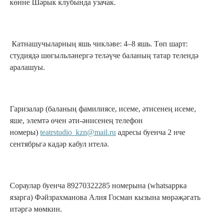
көнне Шәрык клубында узачак.
Катнашучыларның яшь чикләве: 4–8 яшь. Төп шарт:
студиядә шөгыльләнергә теләүче баланың татар телендә
аралашуы.
Гаризалар (баланың фамилиясе, исеме, әтисенең исеме,
яше, элемтә өчен әти-әнисенең телефон
номеры)
teatrstudio_kzn@mail.ru
адресы буенча 2 нче
сентябрьгә кадәр кабул ителә.
Сораулар буенча 89270322285 номерына (whatsappка
язарга) Фәйзрахманова Алия Госман кызына мөрәҗәгать
итәргә мөмкин.