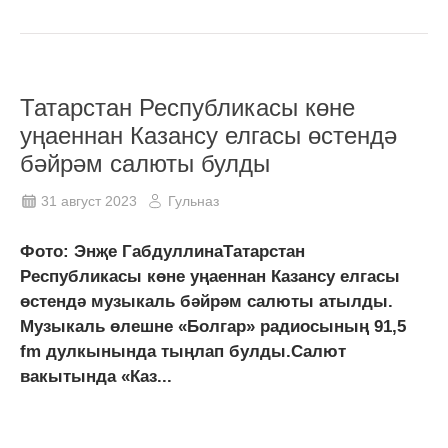
Татарстан Республикасы көне
уңаеннан Казансу елгасы өстендә
бәйрәм салюты булды
31 август 2023
Гульназ
Фото: Энҗе ГабдуллинаТатарстан
Республикасы көне уңаеннан Казансу елгасы
өстендә музыкаль бәйрәм салюты атылды.
Музыкаль өлешне «Болгар» радиосының 91,5
fm дулкынында тыңлап булды.Салют
вакытында «Каз...