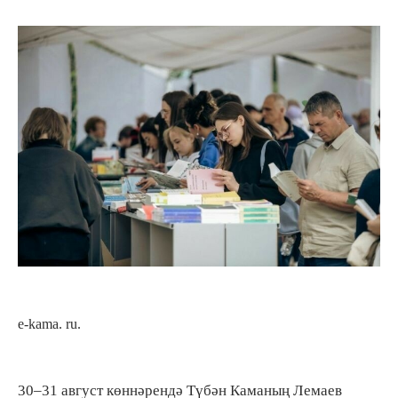
e-kama. ru.
30–31 август көннәрендә Түбән Каманың Лемаев