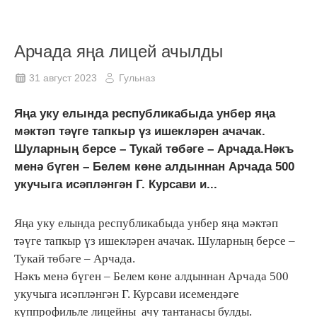
Арчада яңа лицей ачылды
31 август 2023
Гульназ
Яңа уку елында республикабыда унбер яңа
мәктәп тәүге тапкыр үз ишекләрен ачачак.
Шуларның берсе – Тукай төбәге – Арчада.Нәкъ
менә бүген – Белем көне алдыннан Арчада 500
укучыга исәпләнгән Г. Курсави и...
Яңа уку елында республикабыда унбер яңа мәктәп
тәүге тапкыр үз ишекләрен ачачак. Шуларның берсе –
Тукай төбәге – Арчада.
Нәкъ менә бүген – Белем көне алдыннан Арчада 500
укучыга исәпләнгән Г. Курсави исемендәге
күппрофильле лицейны ачу тантанасы булды.