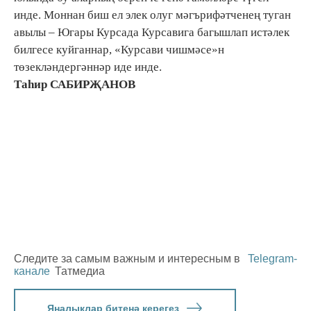
инде. Моннан биш ел элек олуг мәгърифәтченең туган
авылы – Югары Курсада Курсавига багышлап истәлек
билгесе куйганнар, «Курсави чишмәсе»н
төзекләндергәннәр иде инде.
Таһир САБИРҖАНОВ
Следите за самым важным и интересным в
Telegram-
канале
Татмедиа
Яңалыклар битенә керегез