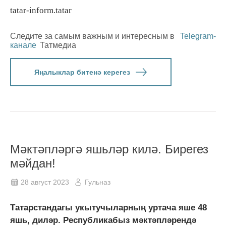
tatar-inform.tatar
Следите за самым важным и интересным в
Telegram-
канале
Татмедиа
Яңалыклар битенә керегез
Мәктәпләргә яшьләр килә. Бирегез
мәйдан!
28 август 2023
Гульназ
Татарстандагы укытучыларның уртача яше 48
яшь, диләр. Республикабыз мәктәпләрендә