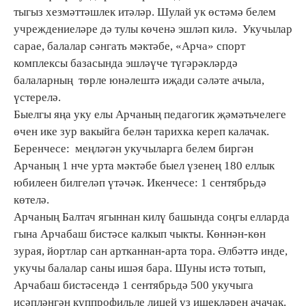
тыгыз хезмәттәшлек итәләр. Шулай ук өстәмә белем
учреждениеләре дә тулы көченә эшләп килә. Укучылар
сарае, балалар сәнгать мәктәбе, «Арча» спорт
комплексы базасында эшләүче түгәрәкләрдә
балаларның төрле юнәлештә иҗади сәләте ачыла,
үстерелә.
Быелгы яңа уку елы Арчаның педагогик җәмәтьчелеге
өчен ике зур вакыйга белән тарихка кереп калачак.
Беренчесе: меңләгән укучыларга белем биргән
Арчаның 1 нче урта мәктәбе быел үзенең 180 еллык
юбилеен билгеләп үтәчәк. Икенчесе: 1 сентябрьдә
көтелә.
Арчаның Балтач ягыннан килү башында соңгы елларда
гына Арчабаш бистәсе калкып чыкты. Көннән-көн
зурая, йортлар сан артканнан-арта тора. Әлбәттә инде,
укучы балалар саны ишәя бара. Шуны истә тотып,
Арчабаш бистәсендә 1 сентябрьдә 500 укучыга
исәпләнгән күппрофильле лицей үз ишекләрен ачачак.