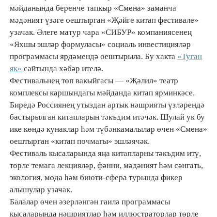
мәйданында беренче тапкыр «Смена» заманча
мәдәният үзәге оештырган «Җәйге китап фестивале»
узачак. Әлеге матур чара «СИБУР» компаниясенең
«Яхшы эшләр формуласы» социаль инвестицияләр
программасы ярдәмендә оештырыла. Бу хакта
«Туган
як»
сайтында хәбәр ителә.
Фестивальнең төп вакыйгасы — «Җәлил» театр
комплексы каршындагы мәйданда китап ярминкәсе.
Биредә Россиянең утыздан артык нәшрияты үзләрендә
бастырылган китапларын тәкъдим итәчәк. Шулай ук бу
ике көндә кунаклар һәм түбәнкамалылар өчен «Смена»
оештырган «китап почмагы» эшләячәк.
Фестиваль кысаларында яңа китапларны тәкъдим итү,
төрле темага лекцияләр, фәнни, мәдәният һәм сәнгать,
экология, мода һәм биюти-сфера турында фикер
алышулар узачак.
Балалар өчен әзерләнгән гаилә программасы
кысаларында нәшриятлар һәм иллюстраторлар төрле