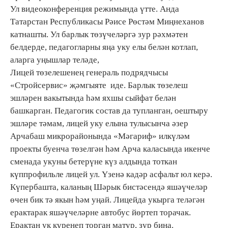
Ул видеоконференция режимында үтте. Анда
Татарстан Республикасы Рәисе Рөстәм Миңнеханов
катнашты. Ул барлык төзүчеләргә зур рәхмәтен
белдерде, педагогларны яңа уку елы белән котлап,
аларга уңышлар теләде,
Лицей төзелешенең генераль подрядчысы
«Стройсервис» җәмгыяте иде. Барлык төзелеш
эшләрен вакытында һәм яхшы сыйфат белән
башкарган. Педагогик состав да тупланган, оештыру
эшләре тәмам, лицей уку елына тулысынча әзер
Арчабаш микрорайонында «Мәгариф» илкүләм
проекты буенча төзелгән һәм Арча каласында икенче
сменада укуны бетерүне күз алдында тоткан
күппрофильле лицей ул. Үзенә кадәр асфальт юл керә.
Күпербашта, каланың Шәрык бистәсендә яшәүчеләр
өчен бик тә якын һәм уңай. Лицейда укырга теләгән
ерактарак яшәүчеләрне автобус йөртеп торачак.
Ерактан ук күренеп торган матур, зур бина.