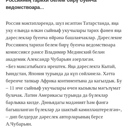
Россиянең тарихи белем бирү буенча
ведомствоара...
Россия мәктәпләрендә, шул исәптән Татарстанда, яңа
уку елында өлкән сыйныф укучылары тарих фәнен яңа
дәреслекләр буенча өйрәнә башлаячаклар. Дәреслекне
Россиянең тарихи белем бирү буенча ведомствоара
комиссиясе рәисе Владимир Мединский белән
академик Александр Чубарьян әзерләгән.
«Без максатыбызга ирештек. Яңа дәреслектә Кытай,
Һиндстан, Япония турында да күп сөйләнелә. Хәтта
беренче тапкыр Африка континентына да кагылдык. Бу
– 11 нче сыйныф укучылары өчен кызыклы мәгълүмат
булачак. Латин Америкасы турында да бүлекләр
барлыкка килде. Дөньядагы мәдәният һәм фәнгә
багышланган бүлекләр дә шактый камилләштерелгән»,
– дип белдерде дәреслек авторларының берсе
А.Чубарьян.