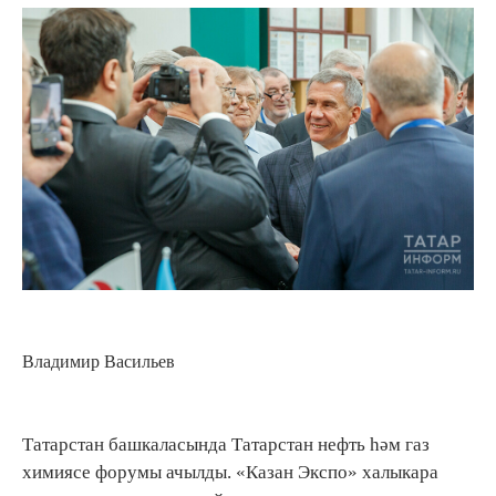
Владимир Васильев
Татарстан башкаласында Татарстан нефть һәм газ
химиясе форумы ачылды. «Казан Экспо» халыкара