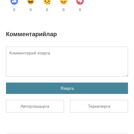
0
0
0
0
0
Комментарийлар
Язарга
Авторлашырга
Теркәлергә