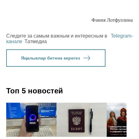
Фәния Лотфуллина
Следите за самым важным и интересным в
Telegram-
канале
Татмедиа
Яңалыклар битенә керегез
Топ 5 новостей