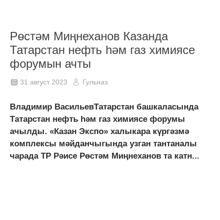
Рөстәм Миңнеханов Казанда
Татарстан нефть һәм газ химиясе
форумын ачты
31 август 2023
Гульназ
Владимир ВасильевТатарстан башкаласында
Татарстан нефть һәм газ химиясе форумы
ачылды. «Казан Экспо» халыкара күргәзмә
комплексы мәйданчыгында узган тантаналы
чарада ТР Рәисе Рөстәм Миңнеханов та катн...