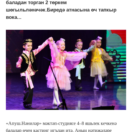
баладан торган 2 төркем
шөгыльләнәчәк.Биредә атнасына өч тапкыр
вока...
«Апуш.Нәниләр» мәктәп-студиясе 4–8 яшьлек кечкенә
балалар өчен кастинг игълан итә. Аның нәтиҗәләре