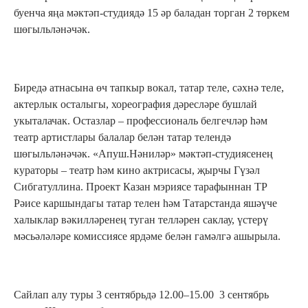
буенча яңа мәктәп-студиядә 15 әр баладан торган 2 төркем
шөгыльләнәчәк.
Биредә атнасына өч тапкыр вокал, татар теле, сәхнә теле,
актерлык осталыгы, хореография дәресләре бушлай
укыталачак. Остазлар – профессиональ белгечләр һәм
театр артистлары балалар белән татар телендә
шөгыльләнәчәк. «Апуш.Нәниләр» мәктәп-студиясенең
кураторы – театр һәм кино актрисасы, җырчы Гүзәл
Сибгатуллина. Проект Казан мэриясе тарафыннан ТР
Рәисе каршындагы татар телен һәм Татарстанда яшәүче
халыклар вәкилләренең туган телләрен саклау, үстерү
мәсьәләләре комиссиясе ярдәме белән гамәлгә ашырыла.
Сайлап алу туры 3 сентябрьдә 12.00–15.00 3 сентябрь