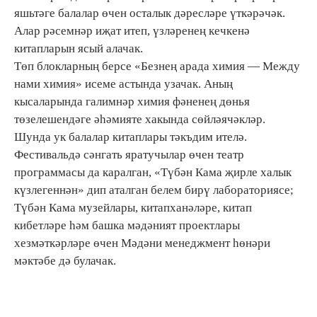
яшьтәге балалар өчен осталык дәресләре үткәрәчәк.
Алар рәсемнәр иҗат итеп, үзләренең кечкенә
китапларын ясый алачак.
Төп блокларның берсе «Безнең арада химия — Между
нами химия» исеме астында узачак. Аның
кысаларында галимнәр химия фәненең дөнья
төзелешендәге әһәмияте хакында сөйләячәкләр.
Шунда ук балалар китаплары тәкъдим ителә.
Фестивальдә сәнгать яратучылар өчен театр
программасы да каралган, «Түбән Кама җирле халык
күзлегеннән» дип аталган белем бирү лабораториясе;
Түбән Кама музейлары, китапханәләре, китап
кибетләре һәм башка мәдәният проектлары
хезмәткәрләре өчен Мәдәни менеджмент һөнәри
мәктәбе дә булачак.