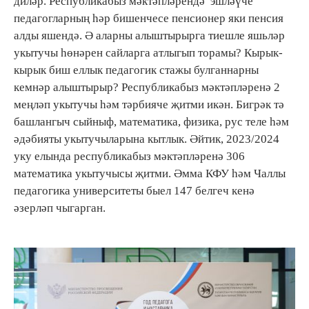
диләр. Республикабыз мәктәпләрендә эшләүче
педагогларның һәр бишенчесе пенсионер яки пенсия
алды яшендә. Ә аларны алыштырырга тиешле яшьләр
укытучы һөнәрен сайларга атлыгып торамы? Кырык-
кырык биш еллык педагогик стажы булганнарны
кемнәр алыштырыр? Республикабыз мәктәпләренә 2
меңләп укытучы һәм тәрбияче җитми икән. Бигрәк тә
башлангыч сыйныф, математика, физика, рус теле һәм
әдәбияты укытучыларына кытлык. Әйтик, 2023/2024
уку елында республикабыз мәктәпләренә 306
математика укытучысы җитми. Әмма КФУ һәм Чаллы
педагогика университеты быел 147 белгеч кенә
әзерләп чыгарган.