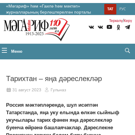
«Мәгариф» һәм «Гаилә һәм мәктәп»
ТАТ
РУС
журналларының берләштерелгән порталы
/
Теркəлү
Керү
Меню
Тарихтан – яңа дәреслекләр
31 август 2023
Гульназ
Россия мәктәпләрендә, шул исәптән
Татарстанда, яңа уку елында өлкән сыйныф
укучылары тарих фәнен яңа дәреслекләр
буенча өйрәнә башлаячаклар. Дәреслекне