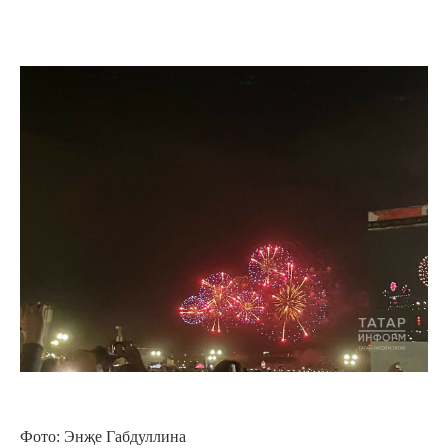
Фото: Энҗе Габдуллина