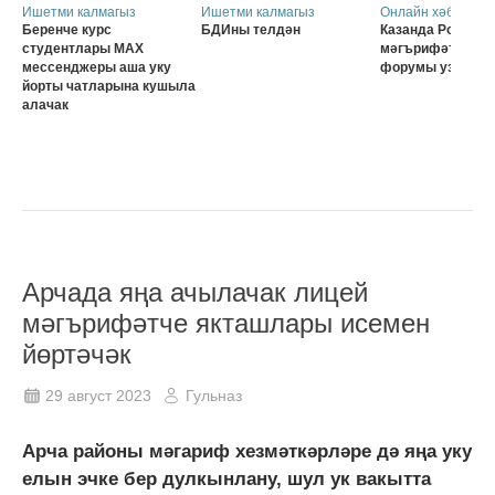
Ишетми калмагыз
Ишетми калмагыз
Онлайн хәбәрләр
Беренче курс
БДИны телдән
Казанда Россия о
студентлары MAX
мәгърифәтчеләр
мессенджеры аша уку
форумы узачак
йорты чатларына кушыла
алачак
Арчада яңа ачылачак лицей
мәгърифәтче якташлары исемен
йөртәчәк
29 август 2023
Гульназ
Арча районы мәгариф хезмәткәрләре дә яңа уку
елын эчке бер дулкынлану, шул ук вакытта