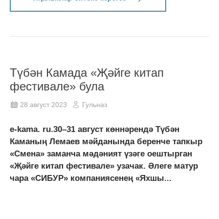
Түбән Камада «Җәйге китап
фестивале» була
28 август 2023
Гульназ
e-kama. ru.30–31 август көннәрендә Түбән
Каманың Лемаев мәйданында беренче тапкыр
«Смена» заманча мәдәният үзәге оештырган
«Җәйге китап фестивале» узачак. Әлеге матур
чара «СИБУР» компаниясенең «Яхшы...