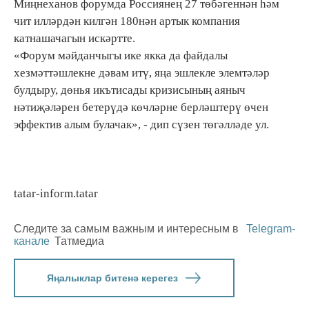
Миңнеханов форумда Россиянең 27 төбәгеннән һәм
чит илләрдән килгән 180нән артык компания
катнашачагын искәртте.
«Форум мәйданчыгы ике якка да файдалы
хезмәттәшлекне дәвам итү, яңа эшлекле элемтәләр
булдыру, дөнья икътисады кризисының аяныч
нәтиҗәләрен бетерүдә көчләрне берләштерү өчен
эффектив алым булачак», - дип сүзен төгәлләде ул.
tatar-inform.tatar
Следите за самым важным и интересным в
Telegram-
канале
Татмедиа
Яңалыклар битенә керегез