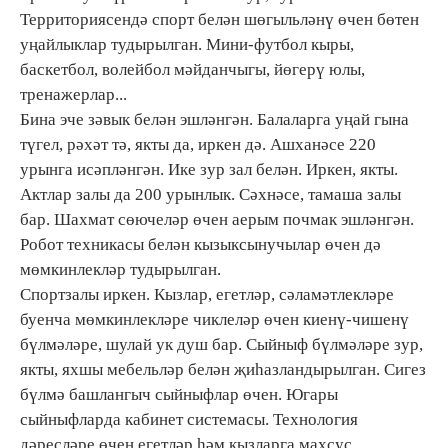
Территориясендә спорт белән шөгыльләнү өчен бөтен
уңайлыклар тудырылган. Мини-футбол кыры,
баскетбол, волейбол мәйданчыгы, йөгерү юлы,
тренажерлар...
Бина эче зәвык белән эшләнгән. Балаларга уңай гына
түгел, рәхәт тә, якты да, иркен дә. Ашханәсе 220
урынга исәпләнгән. Ике зур зал белән. Иркен, якты.
Актлар залы да 200 урынлык. Сәхнәсе, тамаша залы
бар. Шахмат сөючеләр өчен аерым почмак эшләнгән.
Робот техникасы белән кызыксынучылар өчен дә
мөмкинлекләр тудырылган.
Спортзалы иркен. Кызлар, егетләр, сәламәтлекләре
буенча мөмкинлекләре чиклеләр өчен киенү-чишенү
бүлмәләре, шулай ук душ бар. Сыйныф бүлмәләре зур,
якты, яхшы мебельләр белән җиһазландырылган. Сигез
бүлмә башлангыч сыйныфлар өчен. Югары
сыйныфларда кабинет системасы. Технология
дәресләре өчен егетләр һәм кызларга махсус