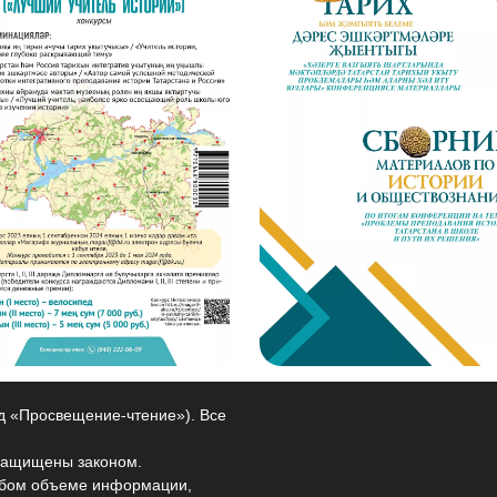
од «Просвещение-чтение»). Все
защищены законом.
любом объеме информации,