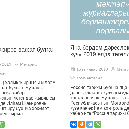
мәктәп
журналлары
берләштере
портал
Яңа бердәм дәреслек
киров вафат булган
күчү 2019 елда төгәл
р 2019
Мәгариф
16 гыйнвар 2019
Мәга
рий
Комментарий
ың халык җырчысы Илһам
Россия тарихы буенча яңа
ат булган. Бу хакта
дәреслекләргә күчү агымд
орм» хәбәр
төгәлләнәчәк. Бу хакта Тат
ызның легендар җырчысы
Республикасының Мәгариф
иде.Илһам Шакировны
күзәтчелек һәм контроль 
ештыру буенча хөкүмәт
хәбәр итә.“Россия тарихы б
оештырыл...