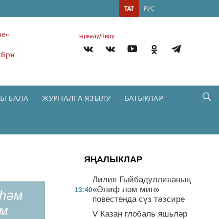
ТАТ
РУС
/
Теркəлү
Керү
Ы БАЛА
ЖУРНАЛГА ЯЗЫЛУ
БАТЫРЛАР
ЯҢАЛЫКЛАР
Лилия Гыйбадуллинаның
«Әлиф ләм мин»
13:40
һәм
повестенда сүз тәэсире
әм
V Казан глобаль яшьләр