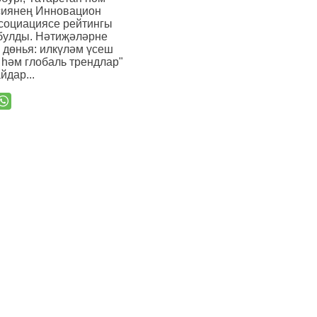
сиянең Инновацион
ссоциациясе рейтингы
булды. Нәтиҗәләрне
 дөнья: илкүләм үсеш
һәм глобаль трендлар"
йдар...