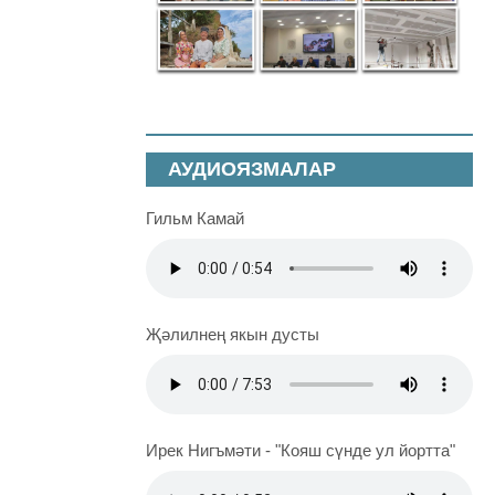
АУДИОЯЗМАЛАР
Гильм Камай
Җәлилнең якын дусты
Ирек Нигъмәти - "Кояш сүнде ул йортта"