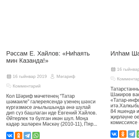
Рәссам Е. Хайлов: «Ниһаять
Илһам Ша
мин Казанда!»
16 гыйнва
16 гыйнвар 2019
Мәгариф
Коммента
Комментарий
Татарстанн
Шакиров ваф
Кол Шәриф мәчетенең “Татар
«Татар-инф
шәмаиле” галереясендә үзенең шәхси
итә.Халкыб
күргәзмәсе ачылышында әнә шулай
84 яшендә 
дип сүз башлаган иде Евгений Хайлов.
җирләүне о
Әйтерлек тә булган икән шул. Моңа
комиссиясе 
кадәр эшләрен Мәскәү (2010-11), Пяр...