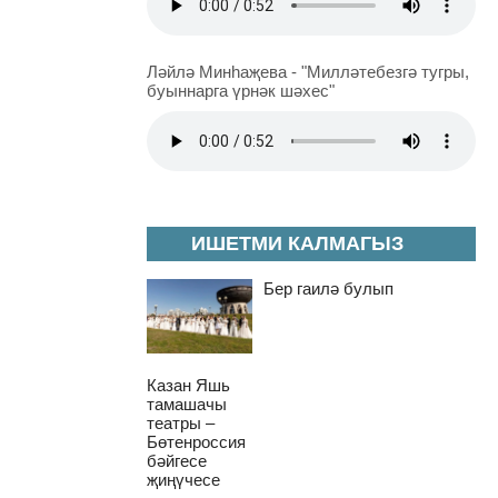
Ләйлә Минһаҗева - "Милләтебезгә тугры,
буыннарга үрнәк шәхес"
ИШЕТМИ КАЛМАГЫЗ
Бер гаилә булып
Казан Яшь
тамашачы
театры –
Бөтенроссия
бәйгесе
җиңүчесе