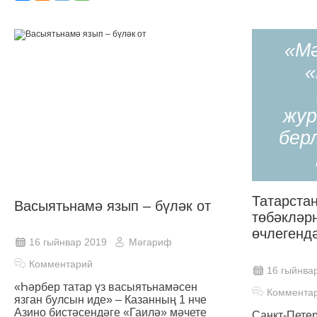
«М
«
жур
бер
Татарста
Васыятьнамә язып – бүләк от
төбәкләр
өчлегенд
16 гыйнвар 2019
Мәгариф
Комментарий
16 гыйнва
«Һәрбер татар үз васыятьнамәсен
Коммента
язган булсын иде» – Казанның 1 нче
Азино бистәсендәге «Гаилә» мәчете
Санкт-Петер