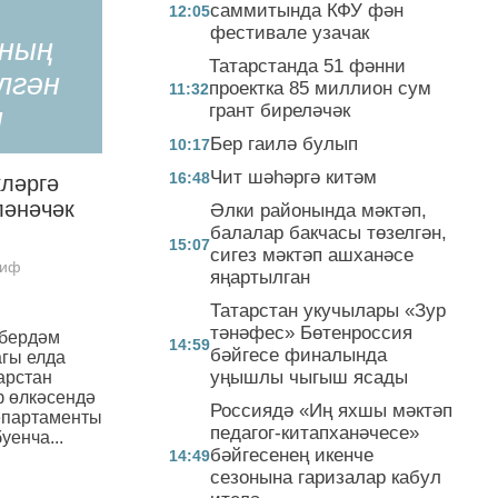
»
саммитында КФУ фән
12:05
фестивале узачак
ның
Татарстанда 51 фәнни
лгән
проектка 85 миллион сум
11:32
грант биреләчәк
ы
Бер гаилә булып
10:17
Чит шәһәргә китәм
16:48
ләргә
ләнәчәк
Әлки районында мәктәп,
балалар бакчасы төзелгән,
15:07
сигез мәктәп ашханәсе
риф
яңартылган
Татарстан укучылары «Зур
тәнәфес» Бөтенроссия
 бердәм
14:59
бәйгесе финалында
агы елда
уңышлы чыгыш ясады
арстан
 өлкәсендә
Россиядә «Иң яхшы мәктәп
департаменты
педагог-китапханәчесе»
уенча...
бәйгесенең икенче
14:49
сезонына гаризалар кабул