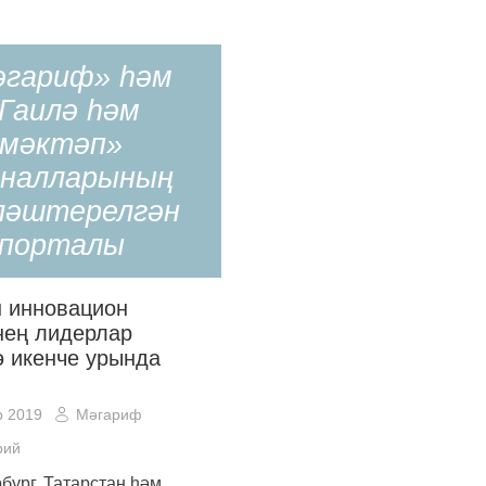
әгариф» һәм
Гаилә һәм
мәктәп»
налларының
ләштерелгән
порталы
н инновацион
нең лидерлар
ә икенче урында
р 2019
Мәгариф
рий
бург, Татарстан һәм