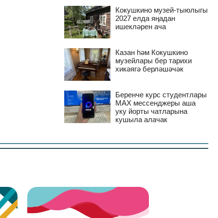
Кокушкино музей-тыюлыгы
2027 елда яңадан
ишекләрен ача
Казан һәм Кокушкино
музейлары бер тарихи
хикәягә берләшәчәк
Беренче курс студентлары
MAX мессенджеры аша
уку йорты чатларына
кушыла алачак