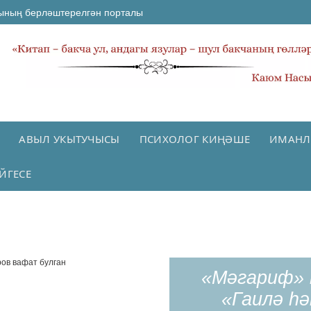
ының берләштерелгән порталы
АВЫЛ УКЫТУЧЫСЫ
ПСИХОЛОГ КИҢӘШЕ
ИМАНЛ
ЙГЕСЕ
«Мәгариф» 
«Гаилә һ