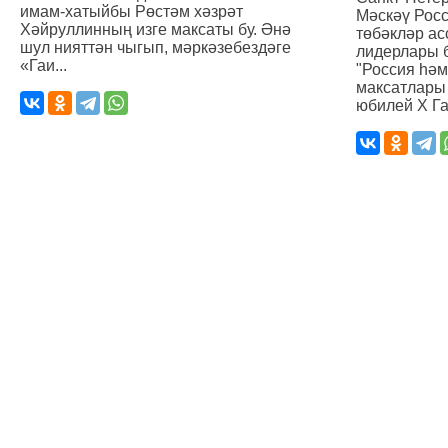
имам-хатыйбы Рөстәм хәзрәт
Мәскәү Рос
Хәйруллинның изге максаты бу. Әнә
төбәкләр а
шул нияттән чыгып, мәркәзебездәге
лидерлары 
«Гаи...
"Россия һәм
максатлары 
юбилей Х Га