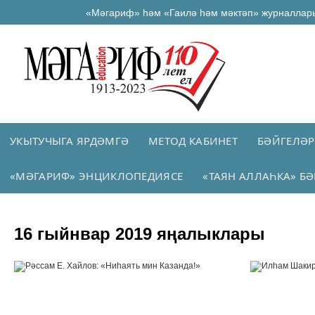
«Мәгариф» һәм «Гаилә һәм мәктәп» журналлар
УКЫТУЧЫГА ЯРДӘМГӘ
МЕТОД КАБИНЕТ
БӘЙГЕЛӘР
«МӘГАРИФ» ЭНЦИКЛОПЕДИЯСЕ
«ТАЯН АЛЛАҺКА» БӘ
16 гыйнвар 2019 яңалыклары