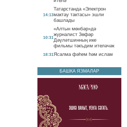
ителә
Татарстанда «Электрон
мактау тактасы» эшли
14:13
башлады
«Алтын мөнбәр»дә
журналист Зөфәр
10:31
Дәүләтшинның ике
фильмы тәкъдим ителәчәк
Ясалма фәһем һәм ислам
18:31
БАШКА ЯЗМАЛАР