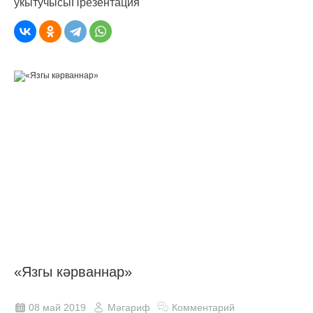
укытучысыПрезентация
«Язгы кәрваннар»
08 май 2019
Мәгариф
Комментарий