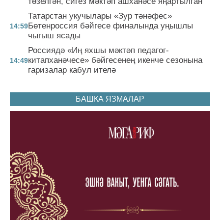
төзелгән, сигез мәктәп ашханәсе яңартылган
Татарстан укучылары «Зур тәнәфес»
Бөтенроссия бәйгесе финалында уңышлы
14:59
чыгыш ясады
Россиядә «Иң яхшы мәктәп педагог-
китапханәчесе» бәйгесенең икенче сезонына
14:49
гаризалар кабул ителә
БАШКА ЯЗМАЛАР