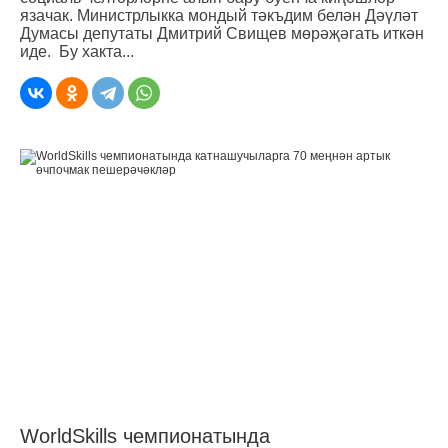
язачак. Министрлыкка мондый тәкъдим белән Дәүләт
Думасы депутаты Дмитрий Свищев мөрәҗәгать иткән
иде. Бу хакта...
WorldSkills чемпионатында