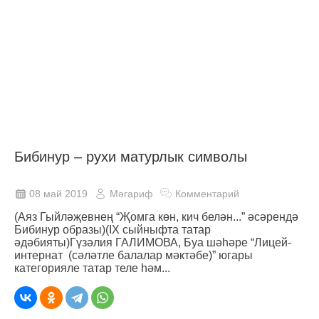
Бибинур – рухи матурлык символы
08 май 2019
Мәгариф
Комментарий
(Аяз Гыйләҗевнең “Җомга көн, кич белән...” әсәрендә
Бибинур образы)(IX сыйныфта татар
әдәбияты)Гүзәлия ГАЛИМОВА, Буа шәһәре “Лицей-
интернат (сәләтле балалар мәктәбе)” югары
категорияле татар теле һәм...