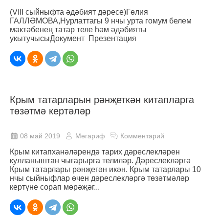
(VIII сыйныфта әдәбият дәресе)Гөлия
ГАЛЛӘМОВА,Нурлаттагы 9 нчы урта гомум белем
мәктәбенең татар теле һәм әдәбияты
укытучысыДокумент Презентация
Крым татарларын рәнҗеткән китапларга
төзәтмә кертәләр
08 май 2019
Мәгариф
Комментарий
Крым китапханәләрендә тарих дәреслекләрен
кулланыштан чыгарырга телиләр. Дәреслекләргә
Крым татарлары рәнҗегән икән. Крым татарлары 10
нчы сыйныфлар өчен дәреслекләргә төзәтмәләр
кертүне сорап мөрәҗәг...