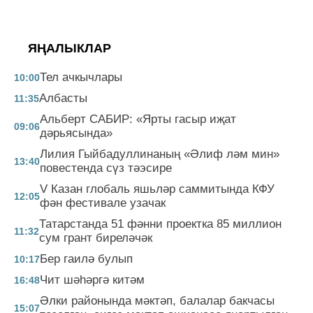
ЯҢАЛЫКЛАР
Тел ачкычлары
10:00
Албасты
11:35
Альберт САБИР: «Ярты гасыр иҗат
09:06
дәрьясында»
Лилия Гыйбадуллинаның «Әлиф ләм мин»
13:40
повестенда сүз тәэсире
V Казан глобаль яшьләр саммитында КФУ
12:05
фән фестивале узачак
Татарстанда 51 фәнни проектка 85 миллион
11:32
сум грант биреләчәк
Бер гаилә булып
10:17
Чит шәһәргә китәм
16:48
Әлки районында мәктәп, балалар бакчасы
15:07