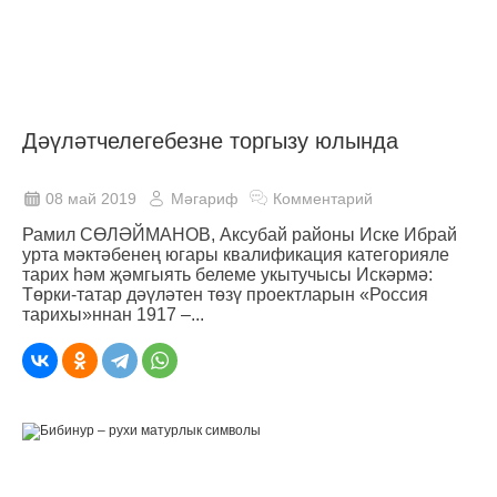
Дәүләтчелегебезне торгызу юлында
08 май 2019
Мәгариф
Комментарий
Рамил СӨЛӘЙМАНОВ, Аксубай районы Иске Ибрай
урта мәктәбенең югары квалификация категорияле
тарих һәм җәмгыять белеме укытучысы Искәрмә:
Төрки-татар дәүләтен төзү проектларын «Россия
тарихы»ннан 1917 –...