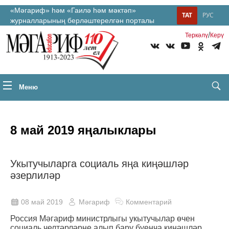
«Мәгариф» һәм «Гаилә һәм мәктәп»
ТАТ
РУС
журналларының берләштерелгән порталы
/
Теркəлү
Керү
Меню
8 май 2019 яңалыклары
Укытучыларга социаль яңа киңәшләр
әзерлиләр
08 май 2019
Мәгариф
Комментарий
Россия Мәгариф министрлыгы укытучылар өчен
социаль челтәрләрне алып бару буенча киңәшләр