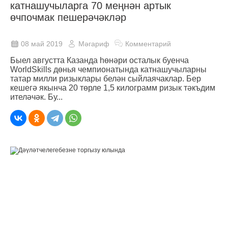
катнашучыларга 70 меңнән артык
өчпочмак пешерәчәкләр
08 май 2019
Мәгариф
Комментарий
Быел августта Казанда һөнәри осталык буенча
WorldSkills дөнья чемпионатында катнашучыларны
татар милли ризыклары белән сыйлаячаклар. Бер
кешегә якынча 20 төрле 1,5 килограмм ризык тәкъдим
ителәчәк. Бу...