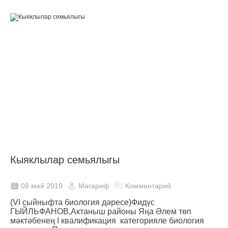
Кыяклылар семьялыгы
08 май 2019
Мәгариф
Комментарий
(VI сыйныфта биология дәресе)Фидүс
ГЫЙЛЬФАНОВ,Актаныш районы Яңа Әлем төп
мәктәбенең I квалификация категорияле биология