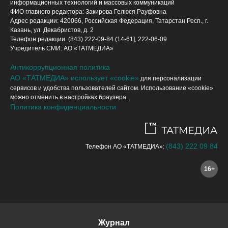
информационных технологий и массовых коммуникаций
ФИО главного редактора: Закирова Гелюся Рауфовна
Адрес редакции: 420066, Российская Федерация, Татарстан Респ., г.
Казань, ул. Декабристов, д. 2
Телефон редакции: (843) 222-09-84 (14-61], 222-06-09
Учредитель СМИ: АО «ТАТМЕДИА»
Антикоррупционная политика
АО «ТАТМЕДИА» использует «cookie»
для персонализации
сервисов и удобства пользователей сайтом. Использование «cookie»
можно отменить в настройках браузера.
Политика конфиденциальности
(843) 222 09 84
Телефон АО «ТАТМЕДИА»:
16+
Журнал