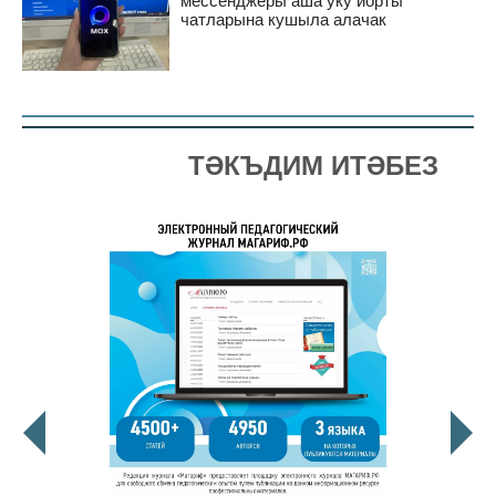
мессенджеры аша уку йорты
чатларына кушыла алачак
ТӘКЪДИМ ИТӘБЕЗ