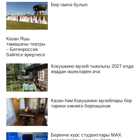
Бер гаилә булып
Казан Яшь
тамашачы театры
– Бөтенроссия
бәйгесе җиңүчесе
Кокушкино музей-тыюлыгы 2027 елда
яңадан ишекләрен ача
Казан һәм Кокушкино музейлары бер
тарихи хикәягә берләшәчәк
Беренче курс студентлары MAX