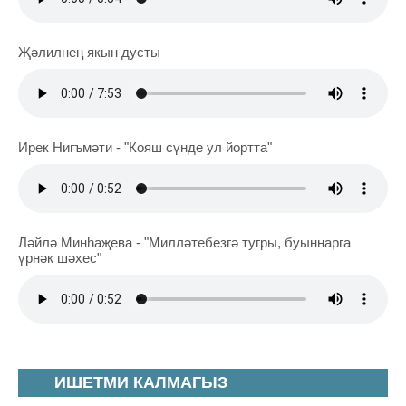
Җәлилнең якын дусты
Ирек Нигъмәти - "Кояш сүнде ул йортта"
Ләйлә Минһаҗева - "Милләтебезгә тугры, буыннарга
үрнәк шәхес"
ИШЕТМИ КАЛМАГЫЗ