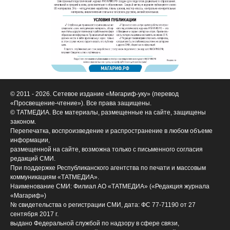
© 2011 - 2026. Сетевое издание «Мәгариф-уку» (перевод
«Просвещение-чтение»). Все права защищены.
© ТАТМЕДИА. Все материалы, размещенные на сайте, защищены
законом.
Перепечатка, воспроизведение и распространение в любом объеме
информации,
размещенной на сайте, возможна только с письменного согласия
редакций СМИ.
При поддержке Республиканского агентства по печати и массовым
коммуникациям «ТАТМЕДИА».
Наименование СМИ: Филиал АО «ТАТМЕДИА» («Редакция журнала
«Магариф»)
№ свидетельства о регистрации СМИ, дата: ФС 77-71190 от 27
сентября 2017 г.
выдано Федеральной службой по надзору в сфере связи,