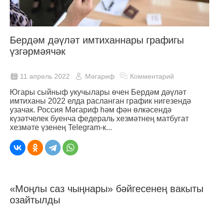
Бердәм дәүләт имтиханнары графигы
үзгәрмәячәк
11 апрель 2022
Мәгариф
Комментарий
Югары сыйныф укучылары өчен Бердәм дәүләт
имтиханы 2022 елда расланган график нигезендә
узачак. Россия Мәгариф һәм фән өлкәсендә
күзәтчелек буенча федераль хезмәтнең матбугат
хезмәте үзенең Telegram-к...
«Моңлы саз чыңнары» бәйгесенең вакыты
озайтылды