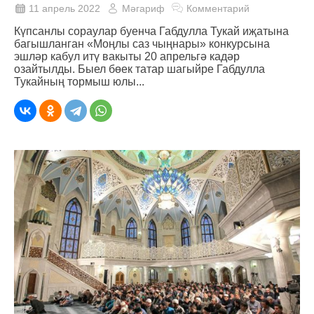
11 апрель 2022
Мәгариф
Комментарий
Күпсанлы сораулар буенча Габдулла Тукай иҗатына
багышланган «Моңлы саз чыңнары» конкурсына
эшләр кабул итү вакыты 20 апрельгә кадәр
озайтылды. Быел бөек татар шагыйре Габдулла
Тукайның тормыш юлы...