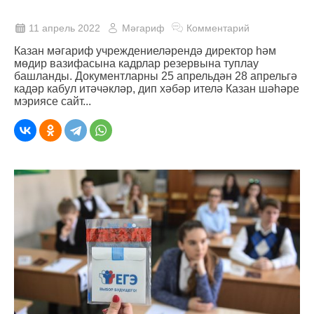
11 апрель 2022
Мәгариф
Комментарий
Казан мәгариф учреждениеләрендә директор һәм
мөдир вазифасына кадрлар резервына туплау
башланды. Документларны 25 апрельдән 28 апрельгә
кадәр кабул итәчәкләр, дип хәбәр ителә Казан шәһәре
мэриясе сайт...