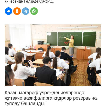
кичәсендә Гөлзадә Сафиу...
Казан мәгариф учреждениеләрендә
җитәкче вазифаларга кадрлар резервына
туплау башланды