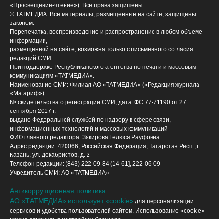
«Просвещение-чтение»). Все права защищены.
© ТАТМЕДИА. Все материалы, размещенные на сайте, защищены
законом.
Перепечатка, воспроизведение и распространение в любом объеме
информации,
размещенной на сайте, возможна только с письменного согласия
редакций СМИ.
При поддержке Республиканского агентства по печати и массовым
коммуникациям «ТАТМЕДИА».
Наименование СМИ: Филиал АО «ТАТМЕДИА» («Редакция журнала
«Магариф»)
№ свидетельства о регистрации СМИ, дата: ФС 77-71190 от 27
сентября 2017 г.
выдано Федеральной службой по надзору в сфере связи,
информационных технологий и массовых коммуникаций
ФИО главного редактора: Закирова Гелюся Рауфовна
Адрес редакции: 420066, Российская Федерация, Татарстан Респ., г.
Казань, ул. Декабристов, д. 2
Телефон редакции: (843) 222-09-84 (14-61], 222-06-09
Учредитель СМИ: АО «ТАТМЕДИА»
Антикоррупционная политика
АО «ТАТМЕДИА» использует «cookie»
для персонализации
сервисов и удобства пользователей сайтом. Использование «cookie»