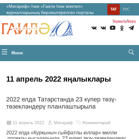
«Мәгариф» һәм «Гаилә һәм мәктәп»
ТАТ
РУС
журналларының берләштерелгән порталы
/
Теркəлү
Керү
Меню
11 апрель 2022 яңалыклары
2022 елда Татарстанда 23 күпер төзү-
төзекләндерү планлаштырыла
11 апрель 2022
Мәгариф
Комментарий
2022 елда «Куркыныч сыйфатлы юллар» милли
проекты кысаларында 23 күпер төзү-төзекләндерү