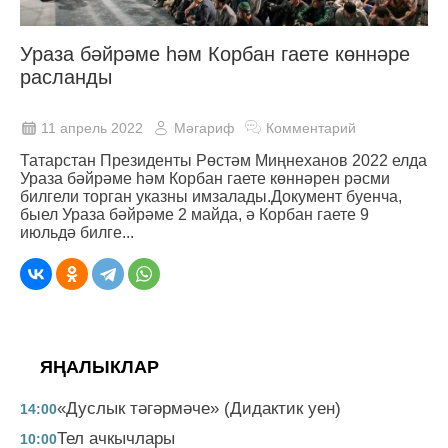
Ураза бәйрәме һәм Корбан гаете көннәре
расланды
11 апрель 2022
Мәгариф
Комментарий
Татарстан Президенты Рөстәм Миңнеханов 2022 елда
Ураза бәйрәме һәм Корбан гаете көннәрен рәсми
билгели торган указны имзалады.Документ буенча,
быел Ураза бәйрәме 2 майда, ә Корбан гаете 9
июльдә билге...
ЯҢАЛЫКЛАР
«Дуслык тәгәрмәче» (Дидактик уен)
14:00
Тел ачкычлары
10:00