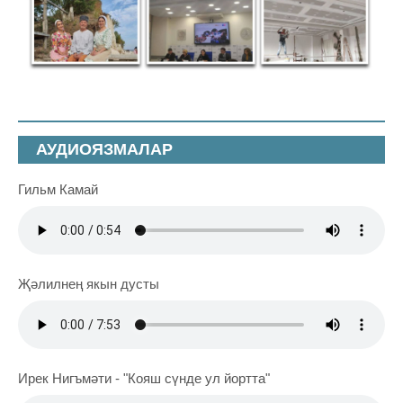
АУДИОЯЗМАЛАР
Гильм Камай
Җәлилнең якын дусты
Ирек Нигъмәти - "Кояш сүнде ул йортта"