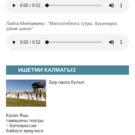
Ләйлә Минһаҗева - "Милләтебезгә тугры, буыннарга
үрнәк шәхес"
ИШЕТМИ КАЛМАГЫЗ
Бер гаилә булып
Казан Яшь
тамашачы театры
– Бөтенроссия
бәйгесе җиңүчесе