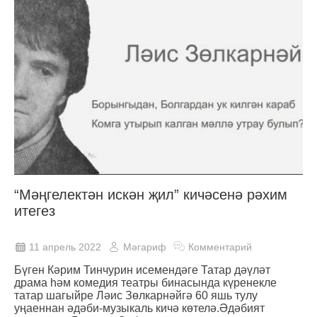
“Мәңгелектән искән җил” кичәсенә рәхим
итегез
11 апрель 2022
Мәгариф
Комментарий
Бүген Кәрим Тинчурин исемендәге Татар дәүләт
драма һәм комедия театры бинасында күренекле
татар шагыйре Ләис Зөлкарнәйгә 60 яшь тулу
уңаеннан әдәби-музыкаль кичә көтелә.Әдәбият