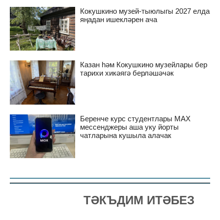
Кокушкино музей-тыюлыгы 2027 елда
яңадан ишекләрен ача
Казан һәм Кокушкино музейлары бер
тарихи хикәягә берләшәчәк
Беренче курс студентлары MAX
мессенджеры аша уку йорты
чатларына кушыла алачак
ТӘКЪДИМ ИТӘБЕЗ