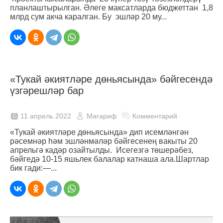
планлаштырылган. Әлеге максатларда бюджеттан 1,8
млрд сум акча каралган. Бу эшләр 20 му...
«Тукай әкиятләре дөньясында» бәйгесендә
үзгәрешләр бар
11 апрель 2022
Мәгариф
Комментарий
«Тукай әкиятләре дөньясында» дип исемләнгән
рәсемнәр һәм эшләнмәләр бәйгесенең вакыты 20
апрельгә кадәр озайтылды. Исегезгә төшерәбез,
бәйгедә 10-15 яшьлек балалар катнаша ала.Шартлар
бик гади:—...