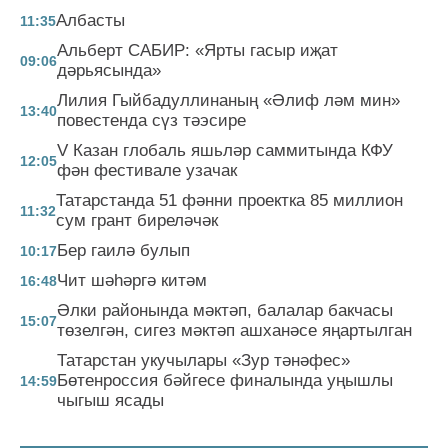
Албасты
11:35
Альберт САБИР: «Ярты гасыр иҗат
09:06
дәрьясында»
Лилия Гыйбадуллинаның «Әлиф ләм мин»
13:40
повестенда сүз тәэсире
V Казан глобаль яшьләр саммитында КФУ
12:05
фән фестивале узачак
Татарстанда 51 фәнни проектка 85 миллион
11:32
сум грант биреләчәк
Бер гаилә булып
10:17
Чит шәһәргә китәм
16:48
Әлки районында мәктәп, балалар бакчасы
15:07
төзелгән, сигез мәктәп ашханәсе яңартылган
Татарстан укучылары «Зур тәнәфес»
Бөтенроссия бәйгесе финалында уңышлы
14:59
чыгыш ясады