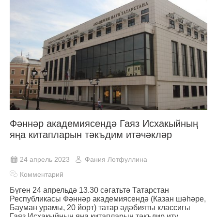
Фәннәр академиясендә Гаяз Исхакыйның
яңа китапларын тәкъдим итәчәкләр
24 апрель 2023
Фания Лотфуллина
Комментарий
Бүген 24 апрельдә 13.30 сәгатьтә Татарстан
Республикасы Фәннәр академиясендә (Казан шәһәре,
Бауман урамы, 20 йорт) татар әдәбияты классигы
Гаяз Исхакыйның яңа китапларын тәкъдир итү