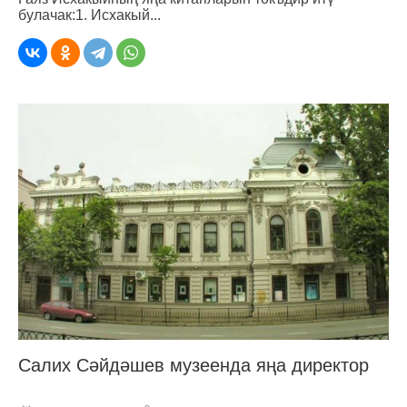
булачак:1. Исхакый...
Салих Сәйдәшев музеенда яңа директор