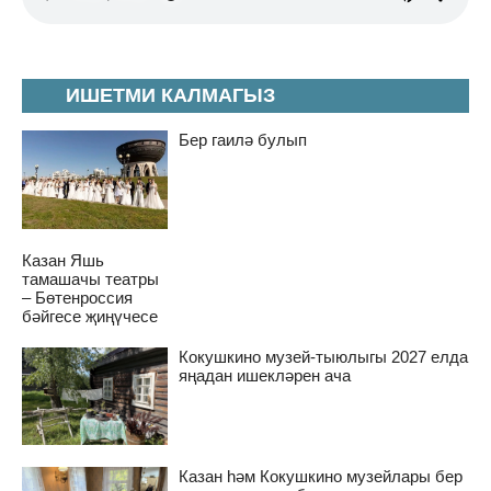
ИШЕТМИ КАЛМАГЫЗ
Бер гаилә булып
Казан Яшь
тамашачы театры
– Бөтенроссия
бәйгесе җиңүчесе
Кокушкино музей-тыюлыгы 2027 елда
яңадан ишекләрен ача
Казан һәм Кокушкино музейлары бер