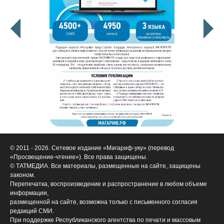
© 2011 - 2026. Сетевое издание «Мәгариф-уку» (перевод
«Просвещение-чтение»). Все права защищены.
© ТАТМЕДИА. Все материалы, размещенные на сайте, защищены
законом.
Перепечатка, воспроизведение и распространение в любом объеме
информации,
размещенной на сайте, возможна только с письменного согласия
редакций СМИ.
При поддержке Республиканского агентства по печати и массовым