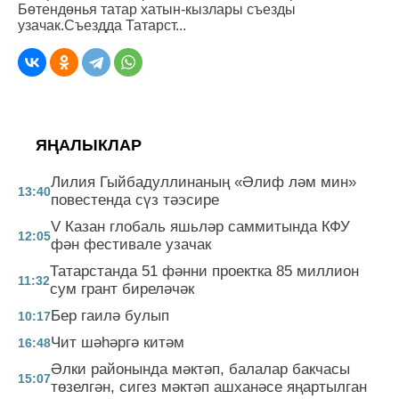
Бөтендөнья татар хатын-кызлары съезды
узачак.Съездда Татарст...
ЯҢАЛЫКЛАР
Лилия Гыйбадуллинаның «Әлиф ләм мин»
13:40
повестенда сүз тәэсире
V Казан глобаль яшьләр саммитында КФУ
12:05
фән фестивале узачак
Татарстанда 51 фәнни проектка 85 миллион
11:32
сум грант биреләчәк
Бер гаилә булып
10:17
Чит шәһәргә китәм
16:48
Әлки районында мәктәп, балалар бакчасы
15:07
төзелгән, сигез мәктәп ашханәсе яңартылган