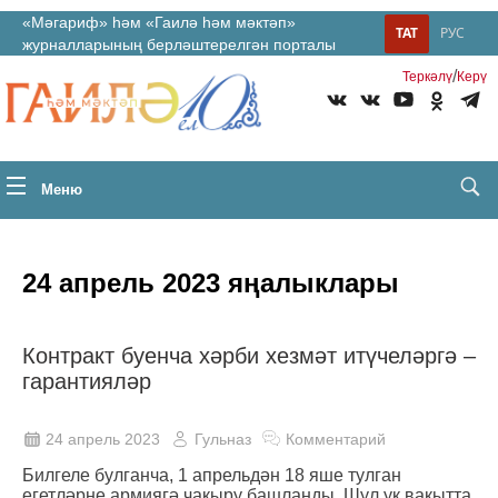
«Мәгариф» һәм «Гаилә һәм мәктәп»
ТАТ
РУС
журналларының берләштерелгән порталы
/
Теркəлү
Керү
Меню
24 апрель 2023 яңалыклары
Контракт буенча хәрби хезмәт итүчеләргә –
гарантияләр
24 апрель 2023
Гульназ
Комментарий
Билгеле булганча, 1 ап­рель­дән 18 яше тулган
егетләрне армиягә чакыру башланды. Шул ук вакытта