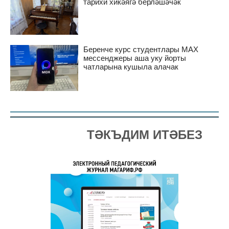
тарихи хикәягә берләшәчәк
Беренче курс студентлары MAX
мессенджеры аша уку йорты
чатларына кушыла алачак
ТӘКЪДИМ ИТӘБЕЗ