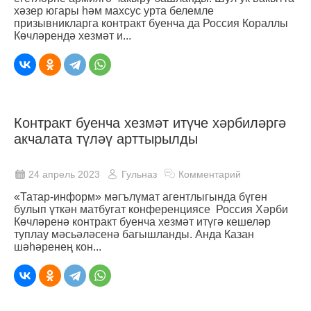
хәзер югары һәм махсус урта белемле
призывникларга контракт буенча да Россия Кораллы
Көчләрендә хезмәт и...
Контракт буенча хезмәт итүче хәрбиләргә
акчалата түләү арттырылды
24 апрель 2023
Гульназ
Комментарий
«Татар-информ» мәгълүмат агентлыгында бүген
булып үткән матбугат конференциясе Россия Хәрби
Көчләренә контракт буенча хезмәт итүгә кешеләр
туплау мәсьәләсенә багышланды. Анда Казан
шәһәренең кон...