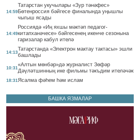
Татарстан укучылары «Зур тәнәфес»
Бөтенроссия бәйгесе финалында уңышлы
14:59
чыгыш ясады
Россиядә «Иң яхшы мәктәп педагог-
китапханәчесе» бәйгесенең икенче сезонына
14:49
гаризалар кабул ителә
Татарстанда «Электрон мактау тактасы» эшли
14:13
башлады
«Алтын мөнбәр»дә журналист Зөфәр
10:31
Дәүләтшинның ике фильмы тәкъдим ителәчәк
Ясалма фәһем һәм ислам
18:31
БАШКА ЯЗМАЛАР