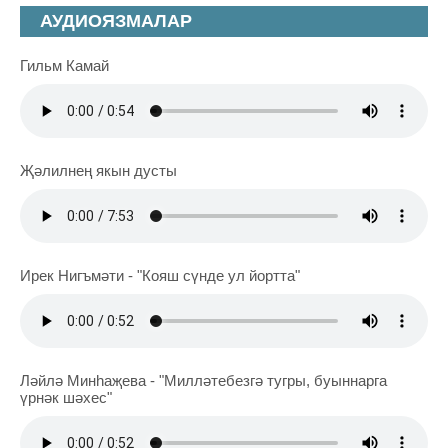
АУДИОЯЗМАЛАР
Гильм Камай
Җәлилнең якын дусты
Ирек Нигъмәти - "Кояш сүнде ул йортта"
Ләйлә Минһаҗева - "Милләтебезгә тугры, буыннарга
үрнәк шәхес"