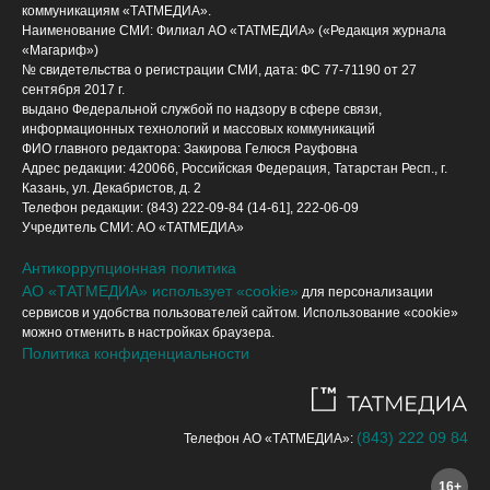
коммуникациям «ТАТМЕДИА».
Наименование СМИ: Филиал АО «ТАТМЕДИА» («Редакция журнала
«Магариф»)
№ свидетельства о регистрации СМИ, дата: ФС 77-71190 от 27
сентября 2017 г.
выдано Федеральной службой по надзору в сфере связи,
информационных технологий и массовых коммуникаций
ФИО главного редактора: Закирова Гелюся Рауфовна
Адрес редакции: 420066, Российская Федерация, Татарстан Респ., г.
Казань, ул. Декабристов, д. 2
Телефон редакции: (843) 222-09-84 (14-61], 222-06-09
Учредитель СМИ: АО «ТАТМЕДИА»
Антикоррупционная политика
АО «ТАТМЕДИА» использует «cookie»
для персонализации
сервисов и удобства пользователей сайтом. Использование «cookie»
можно отменить в настройках браузера.
Политика конфиденциальности
(843) 222 09 84
Телефон АО «ТАТМЕДИА»:
16+