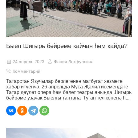
Быел Шигырь бәйрәме кайчан һәм кайда?
24 апрель 2023
Фания Лотфуллина
Комментарий
Татарстан Язучылар берлегенең матбугат хезмәте
хәбәр итүенчә, 26 апрельдә Муса Җәлил исемендәге
Татар дәүләт опера һәм балет театры янында Шигырь
бәйрәме узачак.Быелгы тантана Туган тел көненә һ...