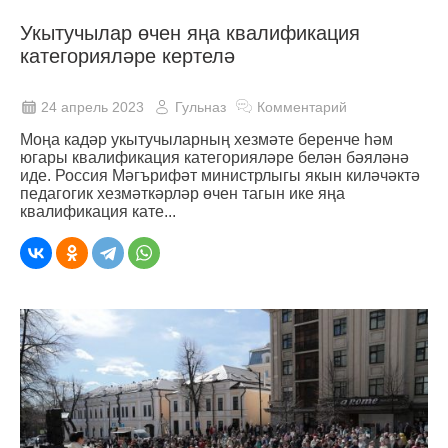
Укытучылар өчен яңа квалификация
категорияләре кертелә
24 апрель 2023
Гульназ
Комментарий
Моңа кадәр укытучыларның хезмәте беренче һәм
югары квалификация категорияләре белән бәяләнә
иде. Россия Мәгърифәт министрлыгы якын киләчәктә
педагогик хезмәткәрләр өчен тагын ике яңа
квалификация кате...