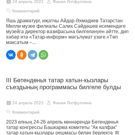
24 апрель 2023
Фания Лотфуллина
Комментарий
Яшь драматург, иҗатчы Айдар Әхмәдиев Татарстан
Милли музее филиалы Салих Сәйдәшев исемендәге
музейга директор вазифасына билгеләнүен әйтте, дип
хәбәр итә «Татар-информ» мәгълүмат үзәге.«Төп
максатым –...
III Бөтендөнья татар хатын-кызлары
съездының программасы билгеле булды
24 апрель 2023
Фания Лотфуллина
Комментарий
2023 елның 24-26 апрель көннәрендә Бөтендөнья
татар конгрессы Башкарма комитеты “Ак калфак”
татар хатын-кызлары оешмасы белән берлектә III