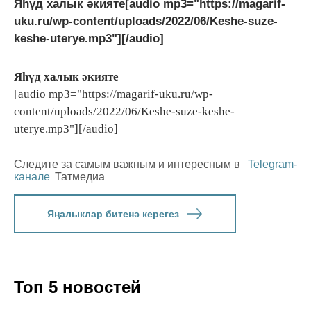
Яһүд халык әкияте[audio mp3="https://magarif-
uku.ru/wp-content/uploads/2022/06/Keshe-suze-
keshe-uterye.mp3"][/audio]
Яһүд халык әкияте
[audio mp3="https://magarif-uku.ru/wp-
content/uploads/2022/06/Keshe-suze-keshe-
uterye.mp3"][/audio]
Следите за самым важным и интересным в
Telegram-
канале
Татмедиа
Яңалыклар битенә керегез
Топ 5 новостей