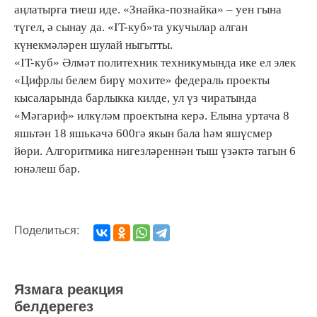
аңлатырга тиеш иде. «Знайка-познайка» – уен гына
түгел, ә сынау да. «IT-куб»та укучылар алган
күнекмәләрен шулай ныгытты.
«IT-куб» Әлмәт политехник техникумында ике ел элек
«Цифрлы белем бирү мохите» федераль проекты
кысаларында барлыкка килде, ул үз чиратында
«Мәгариф» илкүләм проектына керә. Елына уртача 8
яшьтән 18 яшькәчә 600гә якын бала һәм яшүсмер
йөри. Алгоритмика нигезләреннән тыш үзәктә тагын 6
юнәлеш бар.
Поделиться:
Язмага реакция
белдерегез