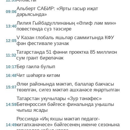
11:35
Альберт САБИР: «Ярты гасыр иҗат
09:06
дәрьясында»
Лилия Гыйбадуллинаның «Әлиф ләм мин»
13:40
повестенда сүз тәэсире
V Казан глобаль яшьләр саммитында КФУ
12:05
фән фестивале узачак
Татарстанда 51 фәнни проектка 85 миллион
11:32
сум грант биреләчәк
Бер гаилә булып
10:17
Чит шәһәргә китәм
16:48
Әлки районында мәктәп, балалар бакчасы
15:07
төзелгән, сигез мәктәп ашханәсе яңартылган
Татарстан укучылары «Зур тәнәфес»
Бөтенроссия бәйгесе финалында уңышлы
14:59
чыгыш ясады
Россиядә «Иң яхшы мәктәп педагог-
китапханәчесе» бәйгесенең икенче сезонына
14:49