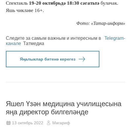
Спектакль
19-20 октябрьдә 18:30 сәгатьтә
булачак.
Яшь чикләве 16+.
Фото: «Татар-информ»
Следите за самым важным и интересным в
Telegram-
канале
Татмедиа
Яңалыклар битенә керегез
Яшел Үзән медицина училищесына
яңа директор билгеләнде
13 октябрь 2022
Мәгариф