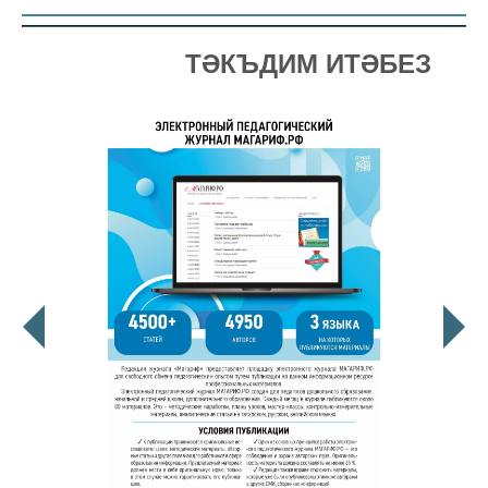
ТӘКЪДИМ ИТӘБЕЗ