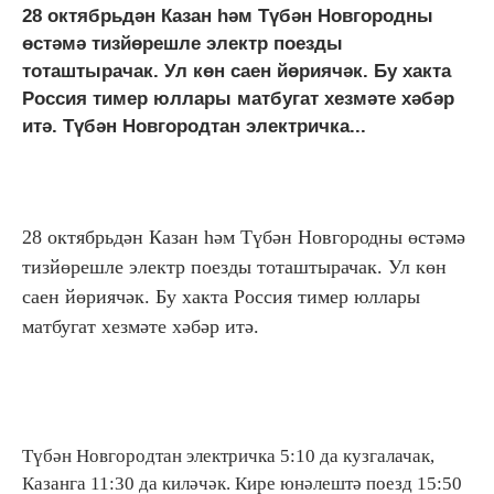
28 октябрьдән Казан һәм Түбән Новгородны
өстәмә тизйөрешле электр поезды
тоташтырачак. Ул көн саен йөриячәк. Бу хакта
Россия тимер юллары матбугат хезмәте хәбәр
итә. Түбән Новгородтан электричка...
28 октябрьдән Казан һәм Түбән Новгородны өстәмә
тизйөрешле электр поезды тоташтырачак. Ул көн
саен йөриячәк. Бу хакта Россия тимер юллары
матбугат хезмәте хәбәр итә.
Түбән Новгородтан электричка 5:10 да кузгалачак,
Казанга 11:30 да киләчәк. Кире юнәлештә поезд 15:50