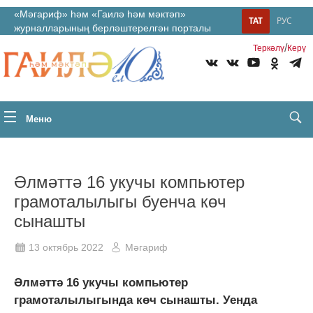
«Мәгариф» һәм «Гаилә һәм мәктәп»
ТАТ
РУС
журналларының берләштерелгән порталы
/
Теркəлү
Керү
Меню
Әлмәттә 16 укучы компьютер
грамоталылыгы буенча көч
сынашты
13 октябрь 2022
Мәгариф
Әлмәттә 16 укучы компьютер
грамоталылыгында көч сынашты. Уенда