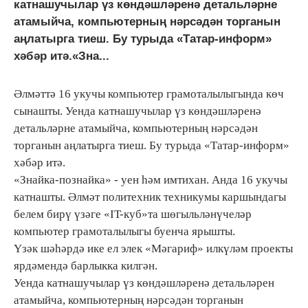
катнашучылар үз көндәшләренә детальләрне
атамыйча, компьютерның нәрсәдән торганын
аңлатырга тиеш. Бу турыда «Татар-информ»
хәбәр итә.«Зна...
Әлмәттә 16 укучы компьютер грамоталылыгында көч
сынашты. Уенда катнашучылар үз көндәшләренә
детальләрне атамыйча, компьютерның нәрсәдән
торганын аңлатырга тиеш. Бу турыда «Татар-информ»
хәбәр итә.
«Знайка-познайка» - уен һәм имтихан. Анда 16 укучы
катнашты. Әлмәт политехник техникумы каршындагы
белем бирү үзәге «IT-куб»та шөгыльләнүчеләр
компьютер грамоталылыгы буенча ярышты.
Үзәк шәһәрдә ике ел элек «Мәгариф» илкүләм проекты
ярдәмендә барлыкка килгән.
Уенда катнашучылар үз көндәшләренә детальләрен
атамыйча, компьютерның нәрсәдән торганын