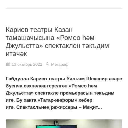
Кариев театры Казан
тамашачысына «Ромео һәм
Джульетта» спектаклен тәкъдим
итәчәк
13 октябрь 2022
Мәгариф
Габдулла Кариев театры Уильям Шекспир әсәре
буенча сәхнәләштерелгән «Ромео һәм
Джульетта» спектакле премьерасын тәкъдим
итә. Бу хакта «Татар-информ» хәбәр
итә. Спектакльнең режиссеры – Мәҗит...