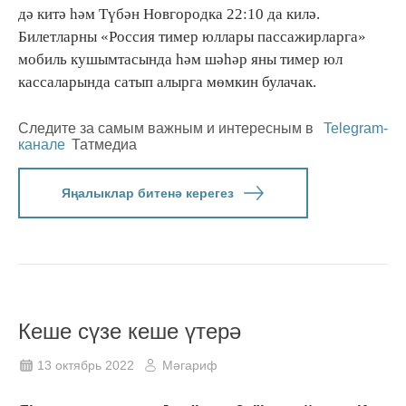
дә китә һәм Түбән Новгородка 22:10 да килә.
Билетларны «Россия тимер юллары пассажирларга»
мобиль кушымтасында һәм шәһәр яны тимер юл
кассаларында сатып алырга мөмкин булачак.
Следите за самым важным и интересным в
Telegram-
канале
Татмедиа
Яңалыклар битенә керегез
Кеше сүзе кеше үтерә
13 октябрь 2022
Мәгариф