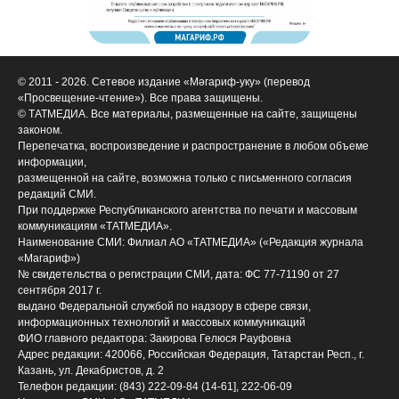
© 2011 - 2026. Сетевое издание «Мәгариф-уку» (перевод
«Просвещение-чтение»). Все права защищены.
© ТАТМЕДИА. Все материалы, размещенные на сайте, защищены
законом.
Перепечатка, воспроизведение и распространение в любом объеме
информации,
размещенной на сайте, возможна только с письменного согласия
редакций СМИ.
При поддержке Республиканского агентства по печати и массовым
коммуникациям «ТАТМЕДИА».
Наименование СМИ: Филиал АО «ТАТМЕДИА» («Редакция журнала
«Магариф»)
№ свидетельства о регистрации СМИ, дата: ФС 77-71190 от 27
сентября 2017 г.
выдано Федеральной службой по надзору в сфере связи,
информационных технологий и массовых коммуникаций
ФИО главного редактора: Закирова Гелюся Рауфовна
Адрес редакции: 420066, Российская Федерация, Татарстан Респ., г.
Казань, ул. Декабристов, д. 2
Телефон редакции: (843) 222-09-84 (14-61], 222-06-09