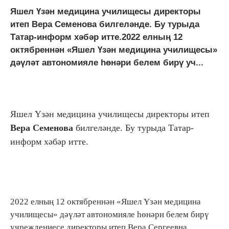
Яшел Үзән медицина училищесы директоры
итеп Вера Семенова билгеләнде. Бу турыда
Татар-информ хәбәр итте.2022 елның 12
октябреннән «Яшел Үзән медицина училищесы»
дәүләт автономияле һөнәри белем бирү уч...
Яшел Үзән медицина училищесы директоры итеп
Вера Семенова
билгеләнде. Бу турыда Татар-
информ хәбәр итте.
2022 елның 12 октябреннән «Яшел Үзән медицина
училищесы» дәүләт автономияле һөнәри белем бирү
учреждениесе директоры итеп Вера Сергеевна