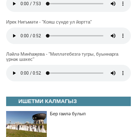
Ирек Нигъмәти - "Кояш сүнде ул йортта"
Ләйлә Минһаҗева - "Милләтебезгә тугры, буыннарга
үрнәк шәхес"
ИШЕТМИ КАЛМАГЫЗ
Бер гаилә булып