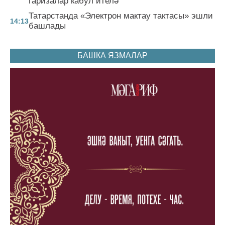
гаризалар кабул ителә
Татарстанда «Электрон мактау тактасы» эшли
14:13
башлады
БАШКА ЯЗМАЛАР