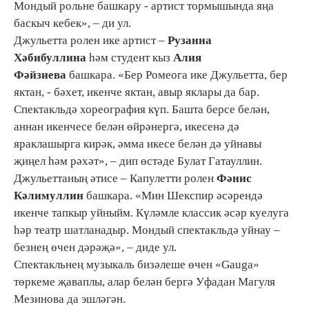
Мондый рольне башкару - артист тормышында яңа
баскыч кебек», – ди ул.
Джульетта ролен ике артист –
Рузанна
Хәбибуллина
һәм студент кыз
Алия
Фәйзиева
башкара. «Бер Ромеога ике Джульетта, бер
яктан, - бәхет, икенче яктан, авыр яклары да бар.
Спектакльдә хореография күп. Башта берсе белән,
аннан икенчесе белән өйрәнергә, икесенә дә
яраклашырга кирәк, әмма икесе белән дә уйнавы
җиңел һәм рәхәт», – дип өстәде Булат Гатауллин.
Джульеттаның әтисе – Капулетти ролен
Фәнис
Кәлимуллин
башкара. «Мин Шекспир әсәрендә
икенче тапкыр уйныйм. Күләмле классик әсәр куелуга
һәр театр шатланадыр. Мондый спектакльдә уйнау –
безнең өчен дәрәҗә», – диде ул.
Спектакльнең музыкаль бизәлеше өчен «Gauga»
төркеме җаваплы, алар белән бергә Уфадан Магуля
Мезинова да эшләгән.