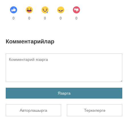
0
0
0
0
0
Комментарийлар
Язарга
Авторлашырга
Теркәлергә