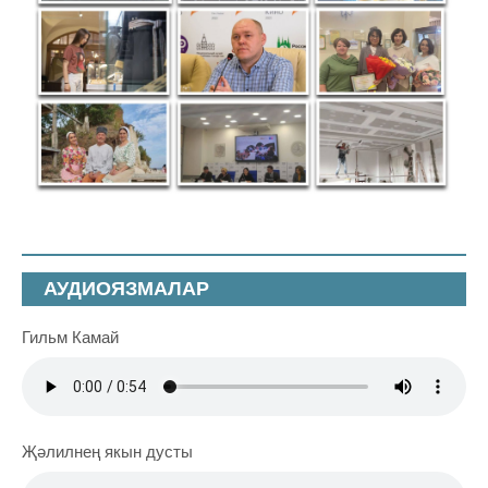
АУДИОЯЗМАЛАР
Гильм Камай
Җәлилнең якын дусты