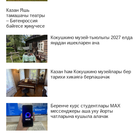
Казан Яшь
тамашачы театры
– Бөтенроссия
бәйгесе җиңүчесе
Кокушкино музей-тыюлыгы 2027 елда
яңадан ишекләрен ача
Казан һәм Кокушкино музейлары бер
тарихи хикәягә берләшәчәк
Беренче курс студентлары MAX
мессенджеры аша уку йорты
чатларына кушыла алачак