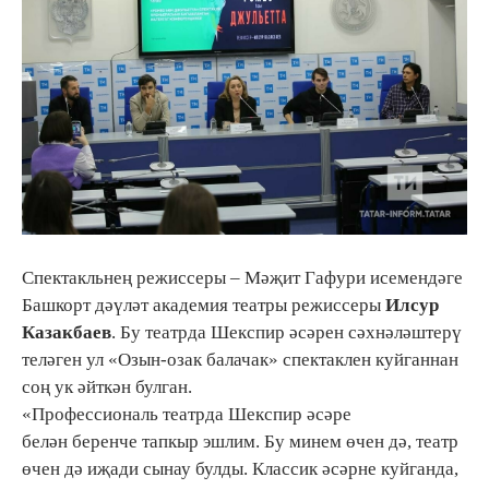
Спектакльнең режиссеры – Мәҗит Гафури исемендәге
Башкорт дәүләт академия театры режиссеры
Илсур
Казакбаев
. Бу театрда Шекспир әсәрен сәхнәләштерү
теләген ул «Озын-озак балачак» спектаклен куйганнан
соң ук әйткән булган.
«Профессиональ театрда Шекспир әсәре
белән беренче тапкыр эшлим. Бу минем өчен дә, театр
өчен дә иҗади сынау булды. Классик әсәрне куйганда,