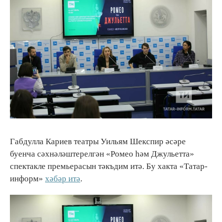
Габдулла Кариев театры Уильям Шекспир әсәре
буенча сәхнәләштерелгән «Ромео һәм Джульетта»
спектакле премьерасын тәкъдим итә. Бу хакта «Татар-
информ»
хәбәр итә
.