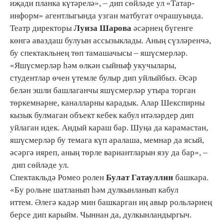
иҗади планка күтәрелә», – дип сөйләде ул «Татар-
информ» агентлыгында узган матбугат очрашуында.
Театр директоры
Луиза Шарова
әсәрнең бүгенге
көнгә аваздаш булуын ассызыклады. Аның сүзләренчә,
бу спектакльнең төп тамашачысы – яшүсмерләр.
«Яшүсмерләр һәм өлкән сыйныф укучылары,
студентлар өчен үтемле булыр дип уйлыйбыз. Әсәр
белән эшли башлаганчы яшүсмерләр утыра торган
төркемнәрне, каналларны карадык. Алар Шекспирны
кызык булмаган объект кебек кабул итәләрдер дип
уйлаган идек. Андый караш бар. Шуңа да карамастан,
яшүсмерләр бу темага күп аралаша, мемнар да ясый,
әсәргә ияреп, аның төрле вариантларын язу да бар», –
дип сөйләде ул.
Спектакльдә Ромео ролен
Булат Гатауллин
башкара.
«Бу рольне шатланып һәм дулкынланып кабул
иттем. Әлегә кадәр мин башкарган иң авыр рольләрнең
берсе дип карыйм. Чыннан да, дулкынландыргыч.