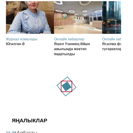
Журнал язмалары
Онлайн хәбәрләр
Онлайн хәбәрләр
Югалган Ә
Яшел Үзәннең Әйшә
Ясалма фәһем б
авылында мәктәп
түгәрәкләр
яңартылды
ЯҢАЛЫКЛАР
Албасты