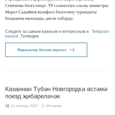
Семенова билгеләнде. ТР сәламәтлек саклау министры
Марат Садыйков вазифага билгеләнү турындагы
боерыкны имзалады, диелә хәбәрдә.
Следите за самым важным и интересным в
Telegram-
канале
Татмедиа
Яңалыклар битенә керегез
Казаннан Түбән Новгородка өстәмә
поезд җибәреләчәк
13 октябрь 2022
Мәгариф