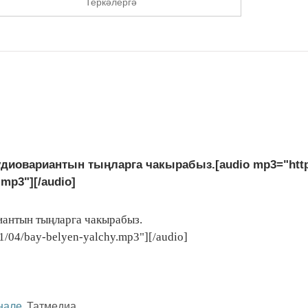
Теркәлергә
диовариантын тыңларга чакырабыз.[audio mp3="http:
y.mp3"][/audio]
иантын тыңларга чакырабыз.
1/04/bay-belyen-yalchy.mp3"][/audio]
нале
Татмедиа